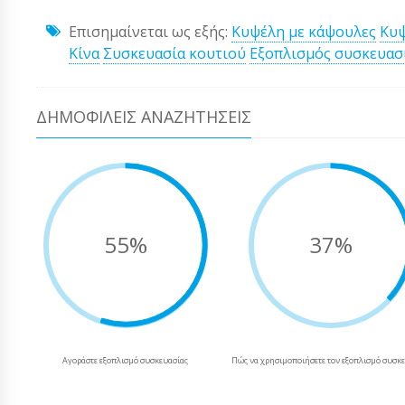
Επισημαίνεται ως εξής:
Κυψέλη με κάψουλες
Κυψ
Κίνα
Συσκευασία κουτιού
Εξοπλισμός συσκευασ
ΔΗΜΟΦΙΛΕΊΣ ΑΝΑΖΗΤΉΣΕΙΣ
55%
37%
Αγοράστε εξοπλισμό συσκευασίας
Πώς να χρησιμοποιήσετε τον εξοπλισμό συσκ