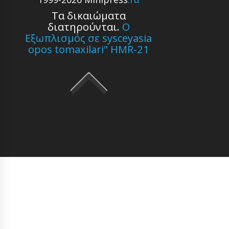
Τα δικαιώματα
διατηρούνται.
Ο
Εξωπλισμός σε sysceyasia
opos tomaxilari" HMR-21