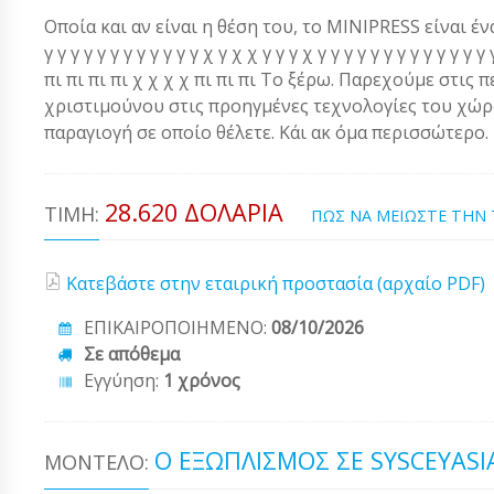
Οποία και αν είναι η θέση του, το MINIPRESS είναι ένα α
γ γ γ γ γ γ γ γ γ γ γ γ χ γ χ χ γ γ γ χ γ γ γ γ γ γ γ γ γ γ γ 
πι πι πι πι χ χ χ χ πι πι πι Το ξέρω. Παρεχούμε στις 
χριστιμούνου στις προηγμένες τεχνολογίες του χώρου
παραγιογή σε οποίο θέλετε. Κάι ακ όμα περισσώτερο.
28.620 ΔΟΛΆΡΙΑ
ΤΙΜΉ:
ΠΩΣ ΝΑ ΜΕΙΩΣΤΕ ΤΗΝ
Κατεβάστε στην εταιρική προστασία (αρχαίο PDF)
ΕΠΙΚΑΙΡΟΠΟΙΗΜΕΝΟ:
08/10/2026
Σε απόθεμα
Εγγύηση:
1 χρόνος
Ο ΕΞΩΠΛΙΣΜΌΣ ΣΕ SYSCEYASI
ΜΟΝΤΈΛΟ: