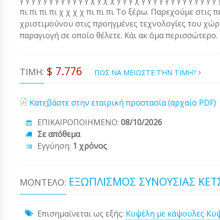
πι πι πι πι χ χ χ χ πι πι πι Το ξέρω. Παρεχούμε στις 
χριστιμούνου στις προηγμένες τεχνολογίες του χώρου
παραγιογή σε οποίο θέλετε. Κάι ακ όμα περισσώτερο.
$ 7.776
ΤΙΜΉ:
ΠΩΣ ΝΑ ΜΕΙΩΣΤΕ ΤΗΝ ΤΙΜΗ?
Κατεβάστε στην εταιρική προστασία (αρχαίο PDF)
ΕΠΙΚΑΙΡΟΠΟΙΗΜΕΝΟ:
08/10/2026
Σε απόθεμα
Εγγύηση:
1 χρόνος
ΕΞΩΠΛΙΣΜΌΣ ΣΥΝΟΥΣΊΑΣ ΚΈΤ
ΜΟΝΤΈΛΟ:
Επισημαίνεται ως εξής:
Κυψέλη με κάψουλες
Κυψ