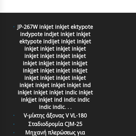
JP-267W inkjet inkjet ektypote
indypote indjet inkjet inkjet
ektypote indijet inkjet inkjet
inkjet inkjet inkjet inkjet
inkjet inkjet inkjet inkjet
inkjet inkjjet inkjet inkjjet
inkjjet inkjet inkjet inkjjet
inkjet inkjet inkjet inkjet
inkjet inkjet inkjet inkjet ind
inkjet inkjet inkjet indic inkjet
inkjjet inkjet ind indic indic
indic indic. . .
V-μίκτης άξονας V VL-180
Σταδιοδρομία CJM-25
Mηχανή πλερώσεως για