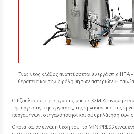
Ένας νέος κλάδος αναπτύσσεται ενεργά στις ΗΠΑ -
θεραπεία και την piρόληψη των αστεριών. Η ταϊνί
Ο Εξοπλισμός της εργασίας μας σε XXM-4J αναμεμειγμέ
της εργασίας, της εργασίας, της εργασίας και της ερ
περγαμηνών, στηγανοποίησι και σφυρηλάτηση των σ
Οποία και αν είναι η θέση του, το MINIPRESS είναι ένα α
γ γ γ γ γ γ γ γ γ γ γ γ χ γ χ χ γ γ γ χ γ γ γ γ γ γ γ γ γ γ γ 