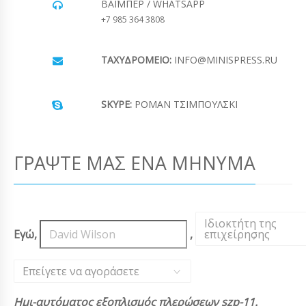
ΒΆΙΜΠΕΡ / WHATSAPP
+7 985 364 3808
ΤΑΧΥΔΡΟΜΕΊΟ:
INFO@MINISPRESS.RU
SKYPE:
ΡΟΜΆΝ ΤΣΙΜΠΟΎΛΣΚΙ
ΓΡΆΨΤΕ ΜΑΣ ΈΝΑ ΜΉΝΥΜΑ
Ιδιοκτήτη της
Εγώ,
,
επιχείρησης
,
Επείγετε να αγοράσετε
Ημι-αυτόματος εξοπλισμός πλερώσεων szp-11.