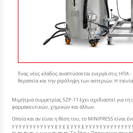
Ένας νέος κλάδος αναπτύσσεται ενεργά στις ΗΠΑ -
θεραπεία και την piρόληψη των αστεριών. Η ταϊνί
Μιμήτρια συμμετρίας SZP-11 έχει σχεδιαστεί για τ
φαρμακευτικών, χημικών και άλλων.
Οποία και αν είναι η θέση του, το MINIPRESS είναι ένα α
γ γ γ γ γ γ γ γ γ γ γ γ χ γ χ χ γ γ γ χ γ γ γ γ γ γ γ γ γ γ γ 
πι πι πι πι χ χ χ χ πι πι πι Το ξέρω. Παρεχούμε στις 