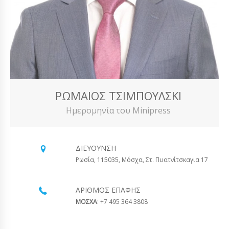
ΡΩΜΑΊΟΣ ΤΣΙΜΠΟΎΛΣΚΙ
Ημερομηνία του Minipress
ΔΙΕΎΘΥΝΣΗ
Ρωσία, 115035, Μόσχα, Στ. Πυατνίτσκαγια 17
ΑΡΙΘΜΌΣ ΕΠΑΦΉΣ
ΜΟΣΧΑ
: +7 495 364 3808