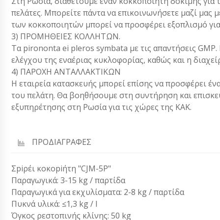
Στη Ρωσία, διαθέτουμε έναν κοκκοποιητή δοκιμής για
πελάτες. Μπορείτε πάντα να επικοινωνήσετε μαζί μας με
των κοκκοποιητών μπορεί να προσφέρει εξοπλισμό για
3) ΠΡΟΜΗΘΕΙΕΣ ΚΟΛΛΗΤΩΝ.
Τα pirononta ei pleros symbata με τις απαντήσεις GM
ελέγχου της εναέριας κυκλοφορίας, καθώς και η διαχεί
4) ΠΑΡΟΧΗ ΑΝΤΑΛΛΑΚΤΙΚΩΝ
Η εταιρεία κατασκευής μπορεί επίσης να προσφέρει έν
του πελάτη. Θα βοηθήσουμε στη συντήρηση και επισκε
εξυπηρέτησης στη Ρωσία για τις χώρες της ΚΑΚ.
ΠΡΟΔΙΑΓΡΑΦΕΣ
Σpiρέι κοκοpiήτη "CJM-5P"
Παραγωγικά: 3-15 kg / παρτίδα
Παραγωγικά για εκχυλίσματα: 2-8 kg / παρτίδα
Πυκνά υλικά: ≤1,3 kg / l
Όγκος ρεστοπινής κλίνης: 50 kg