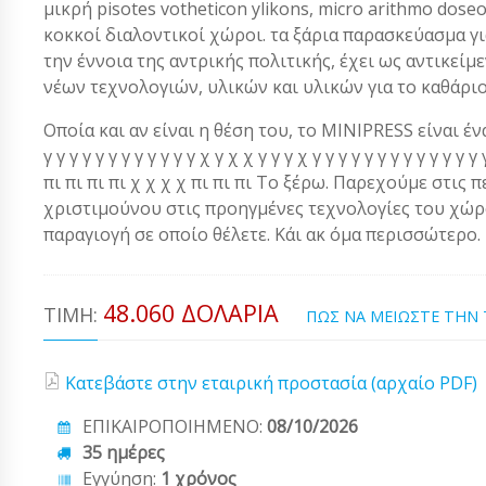
μικρή pisotes votheticon ylikons, micro arithmo dose
κοκκοί διαλοντικοί χώροι. τα ξάρια παρασκεύασμα 
την έννοια της αντρικής πολιτικής, έχει ως αντικείμ
νέων τεχνολογιών, υλικών και υλικών για το καθάρι
Οποία και αν είναι η θέση του, το MINIPRESS είναι ένα α
γ γ γ γ γ γ γ γ γ γ γ γ χ γ χ χ γ γ γ χ γ γ γ γ γ γ γ γ γ γ γ 
πι πι πι πι χ χ χ χ πι πι πι Το ξέρω. Παρεχούμε στις 
χριστιμούνου στις προηγμένες τεχνολογίες του χώρου
παραγιογή σε οποίο θέλετε. Κάι ακ όμα περισσώτερο.
48.060 ΔΟΛΆΡΙΑ
ΤΙΜΉ:
ΠΩΣ ΝΑ ΜΕΙΩΣΤΕ ΤΗΝ
Κατεβάστε στην εταιρική προστασία (αρχαίο PDF)
ΕΠΙΚΑΙΡΟΠΟΙΗΜΕΝΟ:
08/10/2026
35 ημέρες
Εγγύηση:
1 χρόνος