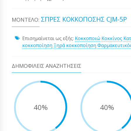
ΣΠΡΈΣ ΚΟΚΚΌΠΟΣΗΣ CJM-5P
ΜΟΝΤΈΛΟ:
Επισημαίνεται ως εξής:
Κοκκοποιώ
Κοκκίνος
Κα
κοκκοποίηση
Ξηρά κοκκοποίηση
Φαρμακευτικός
ΔΗΜΟΦΙΛΕΊΣ ΑΝΑΖΗΤΉΣΕΙΣ
40%
40%