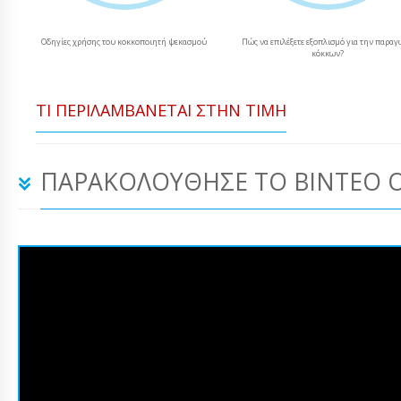
Οδηγίες χρήσης του κοκκοποιητή ψεκασμού
Πώς να επιλέξετε εξοπλισμό για την παρα
κόκκων?
ΤΙ ΠΕΡΙΛΑΜΒΆΝΕΤΑΙ ΣΤΗΝ ΤΙΜΉ
ΠΑΡΑΚΟΛΟΎΘΗΣΕ ΤΟ ΒΊΝΤΕΟ 