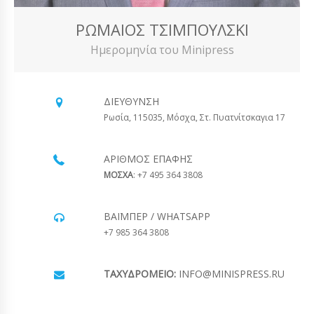
ΡΩΜΑΊΟΣ ΤΣΙΜΠΟΎΛΣΚΙ
Ημερομηνία του Minipress
ΔΙΕΎΘΥΝΣΗ
Ρωσία, 115035, Μόσχα, Στ. Πυατνίτσκαγια 17
ΑΡΙΘΜΌΣ ΕΠΑΦΉΣ
ΜΟΣΧΑ
: +7 495 364 3808
ΒΆΙΜΠΕΡ / WHATSAPP
+7 985 364 3808
ΤΑΧΥΔΡΟΜΕΊΟ:
INFO@MINISPRESS.RU