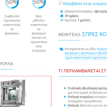
50%
50%
Κατεβάστε στην εταιρικ
ΕΠΙΚΑΙΡΟΠΟΙΗΜΕΝΟ:
08/10/20
35 ημέρες
Συμβουλές
Νέες
Εγγύηση:
1 χρόνος
τεχνολογίας
μέθοδοι
κοκκοποίησ
κοκκοποίησ
ης
ης
ΣΠΡΈΣ ΚΟ
ψεκασμού
ψεκασμού
ΜΟΝΤΈΛΟ:
σκονών σε
εργοστάσια
στην
Επισημαίνεται ως εξής:
Κοκκο
Ουκρανία
Κατάλογος εξοπλισμού
Εξοπλ
Ξηρά κοκκοποίηση
Ξηρά κοκκ
ΆΨΟΥΛΑ
ΤΙ ΠΕΡΙΛΑΜΒΆΝΕΤΑΙ Σ
Σταδιακή αξιολόγηση εμπε
μια λεπτομερή συζήτηση τω
Επιλογή εταιρείας
κατασκευ
επιλεγμένο προμηθευτή.
Επιλογή
, βέλτιστη για τον 