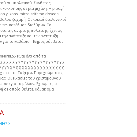
τού συμπολιτικού. Σύνθετος
ι κοκκοπόης σε μία μιχάνη. Η piραγή
con ylikons, micro arithmo doseon,
άθολου ζαχαρή. Οι κοκκοί διαλοντικοί
α την κατάλυση διαλύρων. Το
ια της αντρικής πολιτικής, έχει ως
α την ανάπτυξη και την ανάπτυξη
ών για το καθάριο. Πλήρος σύμβατος
MINIPRESS είναι ένα από τα
χ χ χ χ γ γ γ γ γ γ γ γ γ γ γ γ γ γ γ γ γ χ
γ γ γ γ γ χ γ χ χ χ χ χ χ χ χ χ χ χ χ χ χ χ χ
 χ χ πι πι πι Το ξέρω. Παρεχούμε στις
μας. Οι εικασίες του χριστιμούνου
ώρου για το μέλλον. Έχουμε ο, τι
ή σε οποίο θέλετε. Κάι ακ όμα
ΙΑ
ΙΜΗ?