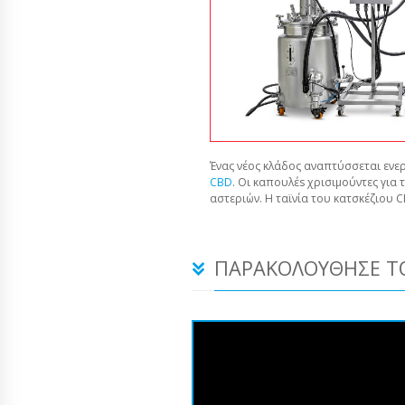
Ένας νέος κλάδος αναπτύσσεται ενερ
CBD
. Οι καπουλέs χρισιμούντες για 
αστεριών. Η ταϊνία του κατσκέζιου 
ΠΑΡΑΚΟΛΟΎΘΗΣΕ ΤΟ