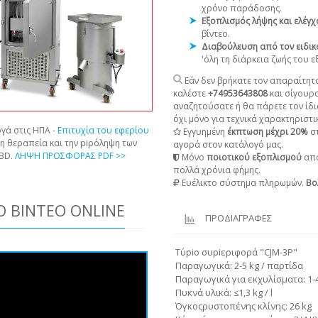
χρόνο παράδοσης.
Εξοπλισμός λήψης και ελέγ
βίντεο.
Διαβούλευση από τον ειδικ
'όλη τη διάρκεια ζωής του 
Εάν δεν βρήκατε τον απαραίτητο
καλέστε
+74953643808
και σίγουρ
αναζητούσατε ή θα πάρετε τον ίδι
όχι μόνο για τεχνικά χαρακτηριστικ
γά στις ΗΠΑ -
Επιτυχία του εφερίου
Εγγυημένη
έκπτωση μέχρι 20%
στ
τη θεραπεία και την piρόληψη των
αγορά στον κατάλογό μας.
CBD.
ΛΗΨΗ ΠΡΟΣΦΟΡΑΣ PDF >>
Μόνο
ποιοτικού εξοπλισμού
από
πολλά χρόνια φήμης.
Ευέλικτο σύστημα πληρωμών.
Βο
 ΒΊΝΤΕΟ ONLINE
ΠΡΟΔΙΑΓΡΑΦΕΣ
Τύpiο συpiεριφορά "CJM-3P"
Παραγωγικά: 2-5 kg / παρτίδα
Παραγωγικά για εκχυλίσματα: 1-4
Πυκνά υλικά: ≤1,3 kg / l
Όγκοςρυστοπένης κλίνης: 26 kg