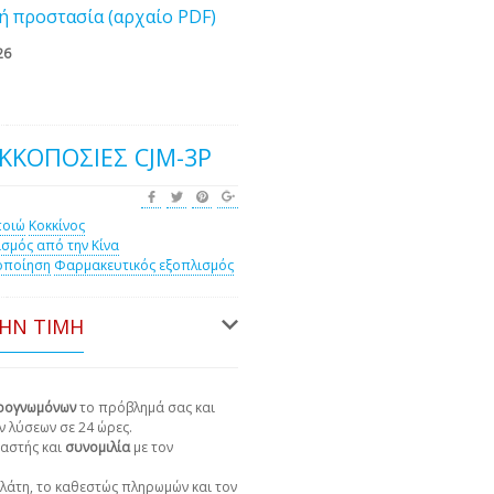
ή προστασία (αρχαίο PDF)
26
ΚΚΟΠΟΣΊΕΣ CJM-3P
ποιώ
Κοκκίνος
ισμός από την Κίνα
οποίηση
Φαρμακευτικός εξοπλισμός
ΤΗΝ ΤΙΜΉ
ιρογνωμόνων
το πρόβλημά σας και
ν λύσεων σε 24 ώρες.
αστής και
συνομιλία
με τον
πελάτη, το καθεστώς πληρωμών και τον