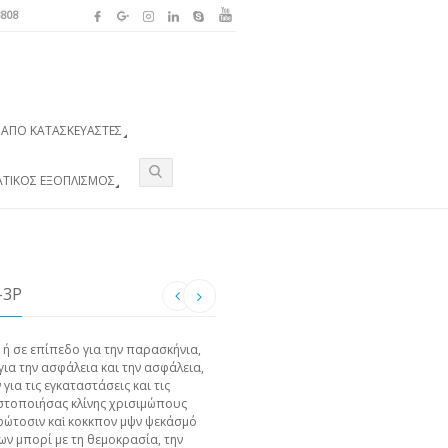
3808
ΑΠΌ ΚΑΤΑΣΚΕΥΑΣΤΈΣ
ΑΤΙΚΌΣ ΕΞΟΠΛΙΣΜΌΣ
-3P
ή σε επίπεδο για την παρασκήνια,
για την ασφάλεια και την ασφάλεια,
 για τις εγκαταστάσεις και τις
στοποιήσας κλίνης χρισιμώπους
ώτοσιν καὶ κοκκπον μψν ψεκάσμό
ων μπορί με τη θεμοκρασία, την