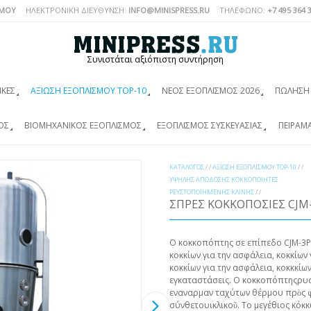
ΣΜΟΎ
ΗΛΕΚΤΡΟΝΙΚΗ ΔΙΕΥΘΥΝΣΗ:
INFO@MINISPRESS.RU
ΤΗΛΈΦΩΝΟ:
+7 495 364 
Συνιστάται αξιόπιστη συντήρηση
ΙΚΈΣ
ΑΞΊΩΣΗ ΕΞΟΠΛΙΣΜΟΎ TOP-10
ΝΈΟΣ ΕΞΟΠΛΙΣΜΌΣ 2026
ΠΏΛΗΣΗ 
ΌΣ
ΒΙΟΜΗΧΑΝΙΚΌΣ ΕΞΟΠΛΙΣΜΌΣ
ΕΞΟΠΛΙΣΜΌΣ ΣΥΣΚΕΥΑΣΊΑΣ
ΠΕΙΡΑΜ
ΚΑΤΆΛΟΓΟΣ
/ /
ΑΞΊΩΣΗ ΕΞΟΠΛΙΣΜΟΎ TOP-10
/ /
ΥΨΗΛΉΣ ΑΠΌΔΟΣΗΣ ΚΟΚΚΟΠΟΙΗΤΈΣ
ΡΕΥΣΤΟΠΟΙΗΜΈΝΗΣ ΚΛΊΝΗΣ
/ /
ΣΠΡΈΣ ΚΟΚΚΟΠΟΣΊΕΣ CJM
Ο κοκκοπόπτης σε επίπεδο CJM-3P 
κοκκίων για την ασφάλεια, κοκκίων 
κοκκίων για την ασφάλεια, κοκκκίων
εγκαταστάσεις. Ο κοκκοπόπτηςρυ
εναναρμαν ταχύτων θέρμου πρὸς φ
σύνθετουικλικοῦ. Το μεγέθιος κόκκ