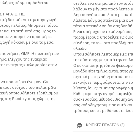
ε πλήρες φάσμα πρόσθετου
στείλτε ένα αίτημα από τον ιστό
λάβουν το μέγιστο ποσό λεπτομέ
Σ ΠΑΡΑΓΩΓΗΣ.
Δημιουργήστε μια λίστα με αυτά 
ιητή δοκιμής για την παραγωγή
λάβετε. Εάν μας στείλετε μια φ
στους πελάτες. Μπορείτε πάντα
τέτοια απεικόνιση θα σας βοηθή
ες και τα αιτήματά σας. Προς το
Είναι υπέροχο αν το μήνυμά σας
οιητών μπορεί να προσφέρει
παραμέτρους: υποδείξτε τις διασ
αγωγή κόκκων με όλα τα μέσα.
σύνθεση, τα γνωστά προβλήματα 
υλικών.
ς απαντήσεις GMP. Η πολιτική των
Οποιεσδήποτε λεπτομέρειες επι
μα ελέγχου της εναέριας
της σύστασής μας κατά την επιλ
 της εναέριας κυκλοφορίας στην
Ο κοκκοποιητής τύπου ψεκασμού 
μονάδα είτε τμήμα αυτόματης γρ
σχετικά με τη χρήση αυτού του 
ς να προσφέρει ένα μοντέλο
Ξεκινήστε περιγράφοντας την ερ
ι τους στόχους του πελάτη. Θα
λύσετε, ίσως να μην προσφέρουμ
κευή οποιουδήποτε εξοπλισμού
Κάθε μέρα στην αγορά εμφανίζον
ς στη Ρωσία για τις χώρες της
συσκευασίες, μέθοδοι βιομηχανι
σας καθοδηγήσουμε σε αυτό και
τρόπους και τις μεθόδους επίλυ
ΚΡΙΤΙΚΈΣ ΠΕΛΑΤΏΝ (3)