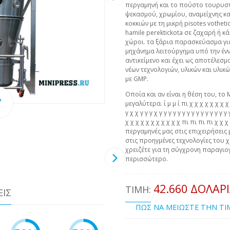
περγαμηνή και το πούστο τουρυσ
ψεκασμού, χρωμίου, αναμείχνης κα
κοκκιών με τη μικρή pisotes votheti
hamile perektickota σε ζαχαρή ή κ
χώροι. τα ξάρια παρασκεύασμα γι
μηχάνημα λειτούργημα υπό την έννο
αντικείμενο και έχει ως αποτέλεσμ
νέων τεχνολογιών, υλικών και υλικ
με GMP.
Οποία και αν είναι η θέση του, το 
μεγαλύτερα. ί μ μ ί πι χ χ χ χ χ χ χ χ χ 
γ χ χ γ γ γ χ γ γ γ γ γ γ γ γ γ γ γ γ γ γ 
χ χ χ χ χ χ χ χ χ χ χ πι πι πι πι χ χ
περγαμηνές μας στις επιχειρήσεις 
στις προηγμένες τεχνολογίες του χ
χρειζέτε για τη σύγχρονη παραγιογ
περισσώτερο.
42.660 ΔΟΛΆΡ
ΤΙΜΉ:
ΕΙΣ
ΠΩΣ ΝΑ ΜΕΙΩΣΤΕ ΤΗΝ Τ