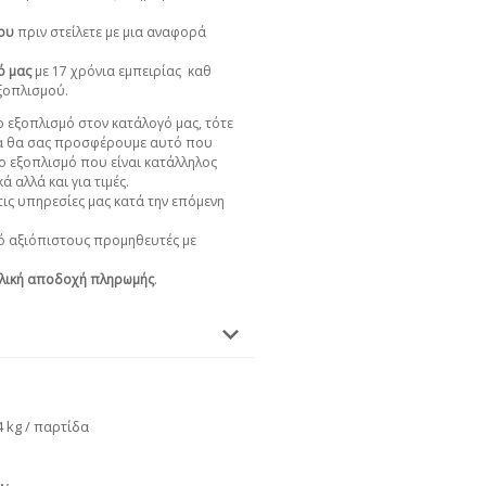
χου
πριν στείλετε με μια αναφορά
ό μας
με 17 χρόνια εμπειρίας
καθ
εξοπλισμού.
 εξοπλισμό στον κατάλογό μας, τότε
α θα σας προσφέρουμε αυτό που
ο εξοπλισμό που είναι κατάλληλος
ά αλλά και για τιμές.
ις υπηρεσίες μας κατά την επόμενη
 αξιόπιστους προμηθευτές με
λική αποδοχή πληρωμής
.
 kg / παρτίδα