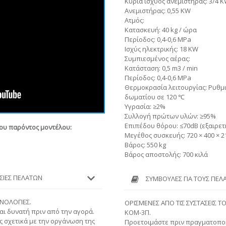
Κύρια ίσχυος ανεμιστήρας: 3/4 
Ανεμιστήρας: 0,55 KW
Ατμός:
Κατασκευή: 40 kg / ώρα
Περίοδος: 0,4-0,6 MPa
Ισχύς ηλεκτρικής: 18 KW
Συμπιεσμένος αέρας:
Κατάσταση: 0,5 m3 / min
Περίοδος: 0,4-0,6 MPa
Θερμοκρασία λειτουργίας: Ρυθμ
δωματίου σε 120 ℃
Υγρασία: ≥2%
Συλλογή πρώτων υλών: ≥95%
Επιπέδου θόρου: ≤70dB (εξαιρετ
του παρόντος μοντέλου:
Μεγέθος συσκευής: 720 × 400 × 
Βάρος: 550 kg
Βάρος αποστολής: 700 κιλά
ΕΣΊΕΣ ΠΕΛΑΤΏΝ
ΣΥΜΒΟΥΛΈΣ ΓΙΑ ΤΟΥΣ ΠΕΛ
ΧΝΟΛΟΓΙΕΣ.
ΟΡΙΣΜΕΝΕΣ ΑΠΟ ΤΙΣ ΣΥΣΤΑΣΕΙΣ Τ
αι δυνατή πριν από την αγορά.
ΚΟΜ-3Π.
 σχετικά με την οργάνωση της
Προετοιμάστε πριν πραγματοποι