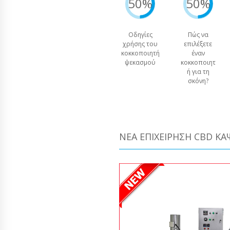
50%
50%
Οδηγίες
Πώς να
χρήσης του
επιλέξετε
κοκκοποιητή
έναν
ψεκασμού
κοκκοποιητ
ή για τη
σκόνη?
ΝΈΑ ΕΠΙΧΕΊΡΗΣΗ CBD Κ