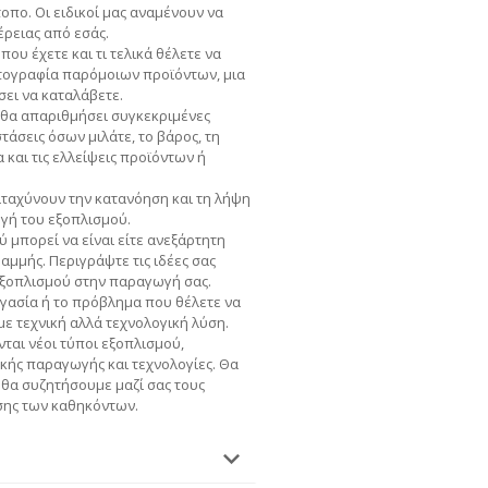
τοπο. Οι ειδικοί μας αναμένουν να
ρειας από εσάς.
που έχετε και τι τελικά θέλετε να
ωτογραφία παρόμοιων προϊόντων, μια
σει να καταλάβετε.
 θα απαριθμήσει συγκεκριμένες
τάσεις όσων μιλάτε, το βάρος, τη
και τις ελλείψεις προϊόντων ή
ταχύνουν την κατανόηση και τη λήψη
ογή του εξοπλισμού.
μπορεί να είναι είτε ανεξάρτητη
αμμής. Περιγράψτε τις ιδέες σας
εξοπλισμού στην παραγωγή σας.
γασία ή το πρόβλημα που θέλετε να
ε τεχνική αλλά τεχνολογική λύση.
ται νέοι τύποι εξοπλισμού,
κής παραγωγής και τεχνολογίες. Θα
 θα συζητήσουμε μαζί σας τους
σης των καθηκόντων.