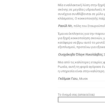
Μία εναλλακτική λύση στην ξηρή
σκόνης σε μεγάλες υδραυλικές π
συνέχεια συνθλίβονται σε μύλο
κλάσματος. Ο κοκκοποιητής παίρ
Ραούλ Ντ.
,
πόλη του Σταυρούπο
Έμεινα έκπληκτος για την παρου
για ξηρή κοκκοποίηση σκονών, γ
κατάφερα να βρω αυτό το μοντέ
εξοπλισμού, προτείνω για εξοικ
Ουσχάκοβα Όλεγκ Νικολάεβιτς
,
Μια από τις καλύτερες εταιρίες
Ρωσία, αυτή τη φορά αγόρασε έ
η υπηρεσία είναι στην καλύτερη
Γκόλμακ Γιου.
,
Μινσκ
Το όνομά σας (απαιτείται)