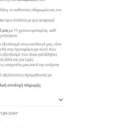
πελάτη, το καθεστώς πληρωμών και τον
χου
πριν στείλετε με μια αναφορά
ό μας
με 17 χρόνια εμπειρίας
καθ
εξοπλισμού.
 εξοπλισμό στον κατάλογό μας, τότε
α θα σας προσφέρουμε αυτό που
ο εξοπλισμό που είναι κατάλληλος
ά αλλά και για τιμές.
ις υπηρεσίες μας κατά την επόμενη
 αξιόπιστους προμηθευτές με
λική αποδοχή πληρωμής
.
"CJM-250H"