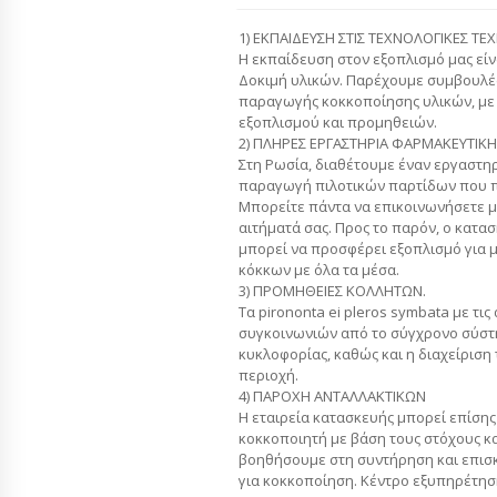
1) ΕΚΠΑΙΔΕΥΣΗ ΣΤΙΣ ΤΕΧΝΟΛΟΓΙΚΕΣ ΤΕ
Η εκπαίδευση στον εξοπλισμό μας είν
Δοκιμή υλικών. Παρέχουμε συμβουλές
παραγωγής κοκκοποίησης υλικών, μ
εξοπλισμού και προμηθειών.
2) ΠΛΗΡΕΣ ΕΡΓΑΣΤΗΡΙΑ ΦΑΡΜΑΚΕΥΤΙΚΗ
Στη Ρωσία, διαθέτουμε έναν εργαστηρ
παραγωγή πιλοτικών παρτίδων που π
Μπορείτε πάντα να επικοινωνήσετε μαζ
αιτήματά σας. Προς το παρόν, ο κατ
μπορεί να προσφέρει εξοπλισμό για 
κόκκων με όλα τα μέσα.
3) ΠΡΟΜΗΘΕΙΕΣ ΚΟΛΛΗΤΩΝ.
Τα pirononta ei pleros symbata με τι
συγκοινωνιών από το σύγχρονο σύστη
κυκλοφορίας, καθώς και η διαχείριση
περιοχή.
4) ΠΑΡΟΧΗ ΑΝΤΑΛΛΑΚΤΙΚΩΝ
Η εταιρεία κατασκευής μπορεί επίση
κοκκοποιητή με βάση τους στόχους κα
βοηθήσουμε στη συντήρηση και επισ
για κοκκοποίηση. Κέντρο εξυπηρέτηση