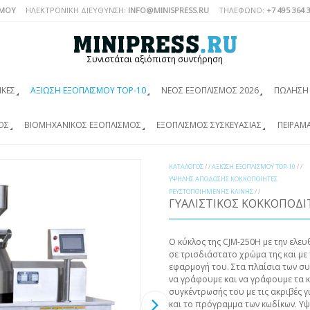
ΣΜΟΎ
ΗΛΕΚΤΡΟΝΙΚΗ ΔΙΕΥΘΥΝΣΗ:
INFO@MINISPRESS.RU
ΤΗΛΈΦΩΝΟ:
+7 495 364 
Συνιστάται αξιόπιστη συντήρηση
ΙΚΈΣ
ΑΞΊΩΣΗ ΕΞΟΠΛΙΣΜΟΎ TOP-10
ΝΈΟΣ ΕΞΟΠΛΙΣΜΌΣ 2026
ΠΏΛΗΣΗ 
ΌΣ
ΒΙΟΜΗΧΑΝΙΚΌΣ ΕΞΟΠΛΙΣΜΌΣ
ΕΞΟΠΛΙΣΜΌΣ ΣΥΣΚΕΥΑΣΊΑΣ
ΠΕΙΡΑΜ
ΚΑΤΆΛΟΓΟΣ
/ /
ΑΞΊΩΣΗ ΕΞΟΠΛΙΣΜΟΎ TOP-10
/ /
ΥΨΗΛΉΣ ΑΠΌΔΟΣΗΣ ΚΟΚΚΟΠΟΙΗΤΈΣ
ΡΕΥΣΤΟΠΟΙΗΜΈΝΗΣ ΚΛΊΝΗΣ
/ /
ΓΥΑΛΊΣΤΙΚΟΣ ΚΟΚΚΟΠΟΔΊ
Ο κύκλος της CJM-250H με την ελευ
σε τρισδιάστατο χρώμα της και με τ
εφαρμογή του. Στα πλαίσια των συ
να γράφουμε και να γράφουμε τα 
συγκέντρωσής του με τις ακριβές γ
και το πρόγραμμα των κωδίκων. Υψ