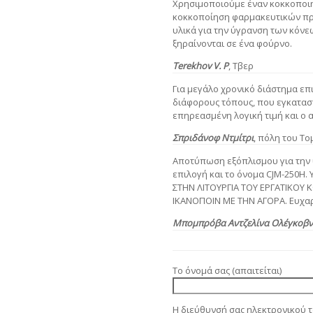
Χρησιμοποιούμε έναν κοκκοποιη
κοκκοποίηση φαρμακευτικών π
υλικά για την ύγρανση των κόνε
ξηραίνονται σε ένα φούρνο.
Terekhov V. Ρ
, Τβερ
Για μεγάλο χρονικό διάστημα επ
διάφορους τόπους, που εγκατασ
επηρεασμένη λογική τιμή και ο 
Σπριδάνοφ Ντμίτρι
, πόλη του Το
Αποτύπωση εξόπλισμου για την 
επιλογή και το όνομα CJM-250H
ΣΤΗΝ ΛΙΤΟΥΡΓΙΑ ΤΟΥ ΕΡΓΑΤΙΚΟΥ
ΙΚΑΝΟΠΟΙΝ ΜΕ ΤΗΝ ΑΓΟΡΑ. Ευχα
Μπομπρόβα Αντζελίνα Ολέγκοβ
Το όνομά σας (απαιτείται)
Η διεύθυνσή σας ηλεκτρονικού τ