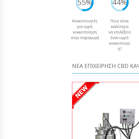
55%
44%
Κοκκοποιητές
Ποιο είναι
για υγρή
καλύτερα
κοκκοποίηση
να επιλέξετε
στην παραγωγή
έναν υγρό
κοκκοποιητ
ή?
ΝΈΑ ΕΠΙΧΕΊΡΗΣΗ CBD Κ