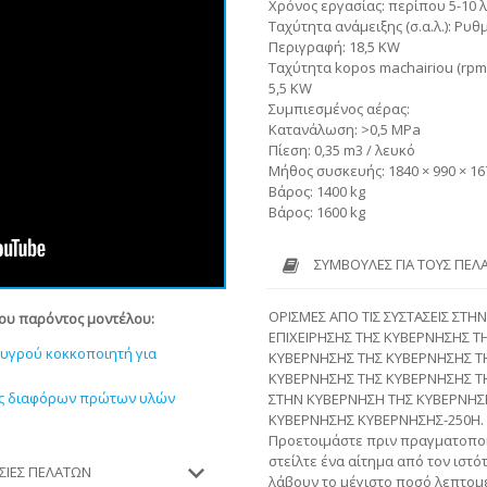
Χρόνος εργασίας: περίπου 5-10 
Ταχύτητα ανάμειξης (σ.α.λ.): Ρυ
Περιγραφή: 18,5 KW
Ταχύτητα kopos machairiou (rpm
5,5 KW
Συμπιεσμένος αέρας:
Κατανάλωση: >0,5 MPa
Πίεση: 0,35 m3 / λευκό
Μήθος συσκευής: 1840 × 990 × 1
Βάρος: 1400 kg
Βάρος: 1600 kg
ΣΥΜΒΟΥΛΈΣ ΓΙΑ ΤΟΥΣ ΠΕΛ
ΟΡΙΣΜΕΣ ΑΠΟ ΤΙΣ ΣΥΣΤΑΣΕΙΣ ΣΤ
του παρόντος μοντέλου:
ΕΠΙΧΕΙΡΗΣΗΣ ΤΗΣ ΚΥΒΕΡΝΗΣΗΣ Τ
υγρού κοκκοποιητή για
ΚΥΒΕΡΝΗΣΗΣ ΤΗΣ ΚΥΒΕΡΝΗΣΗΣ Τ
ΚΥΒΕΡΝΗΣΗΣ ΤΗΣ ΚΥΒΕΡΝΗΣΗΣ Τ
σης διαφόρων πρώτων υλών
ΣΤΗΝ ΚΥΒΕΡΝΗΣΗ ΤΗΣ ΚΥΒΕΡΝΗΣ
ΚΥΒΕΡΝΗΣΗΣ ΚΥΒΕΡΝΗΣΗΣ-250Η.
Προετοιμάστε πριν πραγματοποι
στείλτε ένα αίτημα από τον ιστό
ΕΣΊΕΣ ΠΕΛΑΤΏΝ
λάβουν το μέγιστο ποσό λεπτομέ