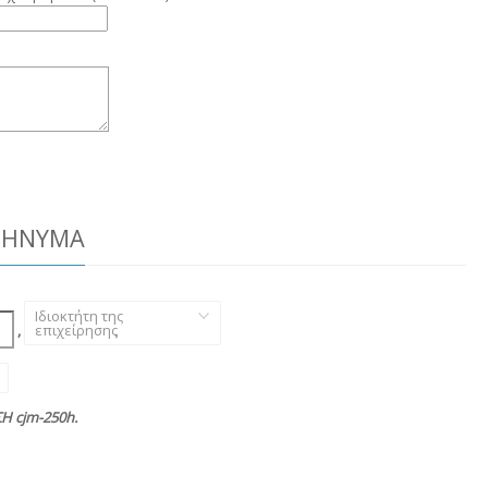
ΜΉΝΥΜΑ
Ιδιοκτήτη της
,
επιχείρησης
,
 cjm-250h.