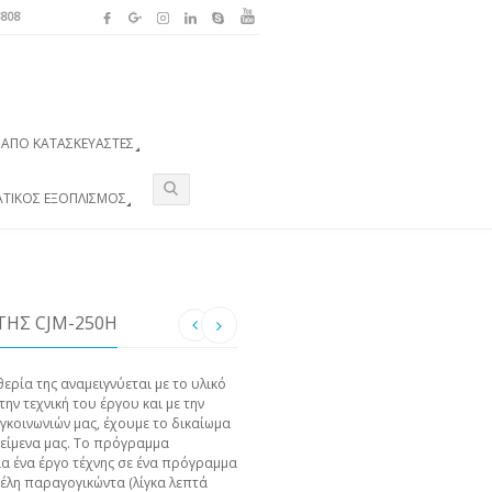
3808
ΑΠΌ ΚΑΤΑΣΚΕΥΑΣΤΈΣ
ΑΤΙΚΌΣ ΕΞΟΠΛΙΣΜΌΣ
ΤΗΣ CJM-250H
θερία της αναμειγνύεται με το υλικό
ην τεχνική του έργου και με την
γκοινωνιών μας, έχουμε το δικαίωμα
κείμενα μας. Το πρόγραμμα
ια ένα έργο τέχνης σε ένα πρόγραμμα
έλη παραγογικώντα (λίγκα λεπτά