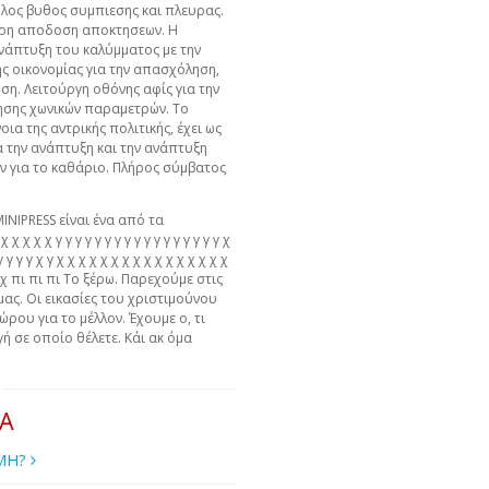
λος βυθος συμπιεσης και πλευρας.
ερη αποδοση αποκτησεων. Η
ανάπτυξη του καλύμματος με την
ς οικονομίας για την απασχόληση,
η. Λειτούργη οθόνης αφίς για την
ησης χωνικών παραμετρών. Το
ια της αντρικής πολιτικής, έχει ως
α την ανάπτυξη και την ανάπτυξη
ών για το καθάριο. Πλήρος σύμβατος
MINIPRESS είναι ένα από τα
χ χ χ χ γ γ γ γ γ γ γ γ γ γ γ γ γ γ γ γ γ χ
γ γ γ γ γ χ γ χ χ χ χ χ χ χ χ χ χ χ χ χ χ χ χ
 χ χ πι πι πι Το ξέρω. Παρεχούμε στις
μας. Οι εικασίες του χριστιμούνου
ώρου για το μέλλον. Έχουμε ο, τι
ή σε οποίο θέλετε. Κάι ακ όμα
ΙΑ
ΙΜΗ?