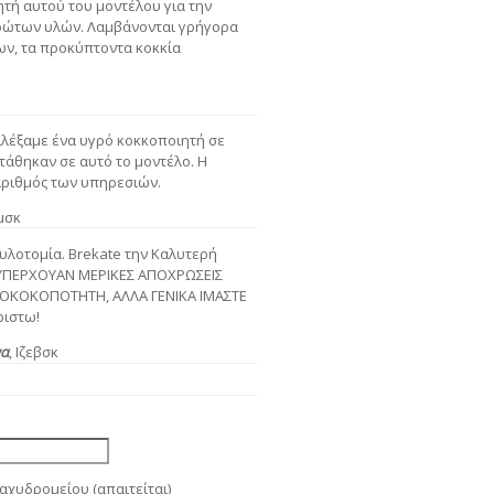
τή αυτού του μοντέλου για την
ρώτων υλών. Λαμβάνονται γρήγορα
ων, τα προκύπτοντα κοκκία
ιλέξαμε ένα υγρό κοκκοποιητή σε
τάθηκαν σε αυτό το μοντέλο. Η
αριθμός των υπηρεσιών.
μσκ
υλοτομία. Brekate την Καλυτερή
. ΥΠΕΡΧΟΥΑΝ ΜΕΡΙΚΕΣ ΑΠΟΧΡΩΣΕΙΣ
 ΚΟΚΟΚΟΠΟΤΗΤΗ, ΑΛΛΑ ΓΕΝΙΚΑ ΙΜΑΣΤΕ
ριστω!
να
, Ιζεβσκ
αχυδρομείου (απαιτείται)