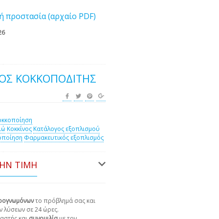
ή προστασία (αρχαίο PDF)
26
ΚΟΣ ΚΟΚΚΟΠΟΔΊΤΗΣ
οκκοποίηση
ιώ
Κοκκίνος
Κατάλογος εξοπλισμού
οποίηση
Φαρμακευτικός εξοπλισμός
ΤΗΝ ΤΙΜΉ
ιρογνωμόνων
το πρόβλημά σας και
ν λύσεων σε 24 ώρες.
αστής και
συνομιλία
με τον