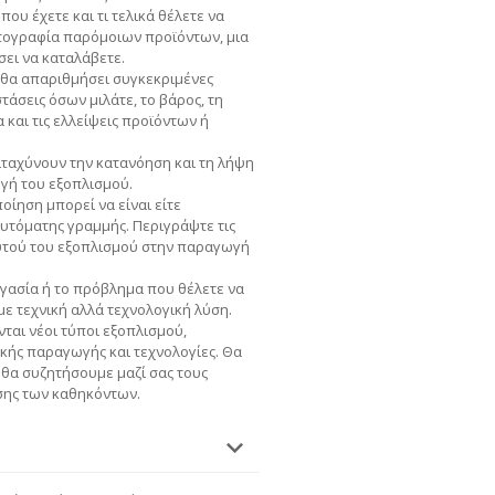
που έχετε και τι τελικά θέλετε να
ωτογραφία παρόμοιων προϊόντων, μια
σει να καταλάβετε.
 θα απαριθμήσει συγκεκριμένες
τάσεις όσων μιλάτε, το βάρος, τη
και τις ελλείψεις προϊόντων ή
ταχύνουν την κατανόηση και τη λήψη
ογή του εξοπλισμού.
οίηση μπορεί να είναι είτε
υτόματης γραμμής. Περιγράψτε τις
αυτού του εξοπλισμού στην παραγωγή
γασία ή το πρόβλημα που θέλετε να
ε τεχνική αλλά τεχνολογική λύση.
ται νέοι τύποι εξοπλισμού,
κής παραγωγής και τεχνολογίες. Θα
 θα συζητήσουμε μαζί σας τους
σης των καθηκόντων.