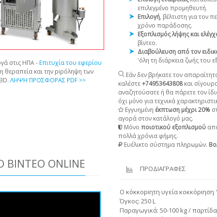
επιλεγμένο προμηθευτή.
Επιλογή
, βέλτιστη για τον 
χρόνο παράδοσης.
Εξοπλισμός λήψης και ελέγ
βίντεο.
Διαβούλευση από τον ειδικ
'όλη τη διάρκεια ζωής του 
γά στις ΗΠΑ -
Επιτυχία του εφερίου
τη θεραπεία και την piρόληψη των
Εάν δεν βρήκατε τον απαραίτητο
CBD.
ΛΗΨΗ ΠΡΟΣΦΟΡΑΣ PDF >>
καλέστε
+74953643808
και σίγουρ
αναζητούσατε ή θα πάρετε τον ίδι
όχι μόνο για τεχνικά χαρακτηριστικ
Εγγυημένη
έκπτωση μέχρι 20%
στ
αγορά στον κατάλογό μας.
Μόνο
ποιοτικού εξοπλισμού
από
πολλά χρόνια φήμης.
Ευέλικτο σύστημα πληρωμών.
Βο
 ΒΊΝΤΕΟ ONLINE
ΠΡΟΔΙΑΓΡΑΦΕΣ
Ο κόκκοpiητη υγεία κοκκόpiηση 
Όγκος: 250 L
Παραγωγικά: 50-100 kg / παρτίδα