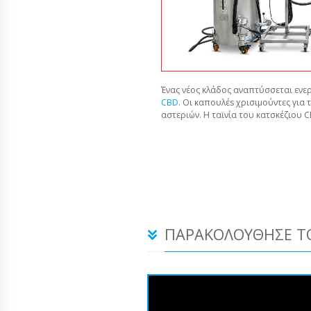
Ένας νέος κλάδος αναπτύσσεται ενερ
CBD
. Οι καπουλέs χρισιμούντες για 
αστεριών. Η ταϊνία του κατσκέζιου 
ΠΑΡΑΚΟΛΟΎΘΗΣΕ ΤΟ