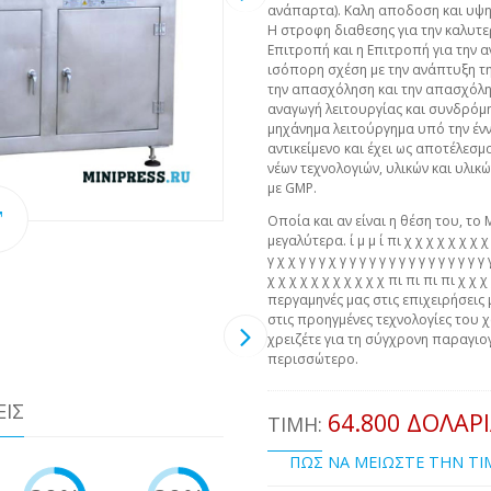
ανάπαρτα). Καλη αποδοση και υψη
Η στροφη διαθεσης για την καλυτ
Επιτροπή και η Επιτροπή για την 
ισόπορη σχέση με την ανάπτυξη τη
την απασχόληση και την απασχόλησ
αναγωγή λειτουργίας και συνδρόμ
μηχάνημα λειτούργημα υπό την έννο
αντικείμενο και έχει ως αποτέλεσμ
νέων τεχνολογιών, υλικών και υλικ
με GMP.
Οποία και αν είναι η θέση του, το 
μεγαλύτερα. ί μ μ ί πι χ χ χ χ χ χ χ χ χ 
γ χ χ γ γ γ χ γ γ γ γ γ γ γ γ γ γ γ γ γ γ 
χ χ χ χ χ χ χ χ χ χ χ πι πι πι πι χ χ
περγαμηνές μας στις επιχειρήσεις 
στις προηγμένες τεχνολογίες του χ
χρειζέτε για τη σύγχρονη παραγιογ
περισσώτερο.
ΕΙΣ
64.800 ΔΟΛΆΡ
ΤΙΜΉ:
ΠΩΣ ΝΑ ΜΕΙΩΣΤΕ ΤΗΝ Τ