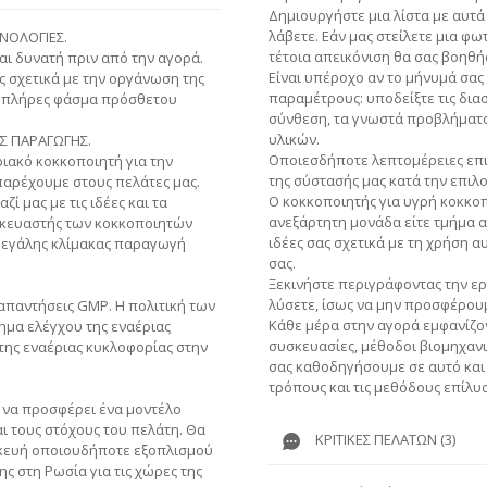
Δημιουργήστε μια λίστα με αυτά 
λάβετε. Εάν μας στείλετε μια φ
ΧΝΟΛΟΓΙΕΣ.
τέτοια απεικόνιση θα σας βοηθή
αι δυνατή πριν από την αγορά.
Είναι υπέροχο αν το μήνυμά σας
 σχετικά με την οργάνωση της
παραμέτρους: υποδείξτε τις διασ
ε πλήρες φάσμα πρόσθετου
σύνθεση, τα γνωστά προβλήματα 
υλικών.
Σ ΠΑΡΑΓΩΓΗΣ.
Οποιεσδήποτε λεπτομέρειες επι
ιακό κοκκοποιητή για την
της σύστασής μας κατά την επιλ
αρέχουμε στους πελάτες μας.
Ο κοκκοποιητής για υγρή κοκκοπ
ί μας με τις ιδέες και τα
ανεξάρτητη μονάδα είτε τμήμα α
ασκευαστής των κοκκοποιητών
ιδέες σας σχετικά με τη χρήση 
μεγάλης κλίμακας παραγωγή
σας.
Ξεκινήστε περιγράφοντας την ερ
λύσετε, ίσως να μην προσφέρουμ
ς απαντήσεις GMP. Η πολιτική των
Κάθε μέρα στην αγορά εμφανίζον
μα ελέγχου της εναέριας
συσκευασίες, μέθοδοι βιομηχανι
 της εναέριας κυκλοφορίας στην
σας καθοδηγήσουμε σε αυτό και
τρόπους και τις μεθόδους επίλυ
ς να προσφέρει ένα μοντέλο
ι τους στόχους του πελάτη. Θα
ΚΡΙΤΙΚΈΣ ΠΕΛΑΤΏΝ (3)
κευή οποιουδήποτε εξοπλισμού
ς στη Ρωσία για τις χώρες της