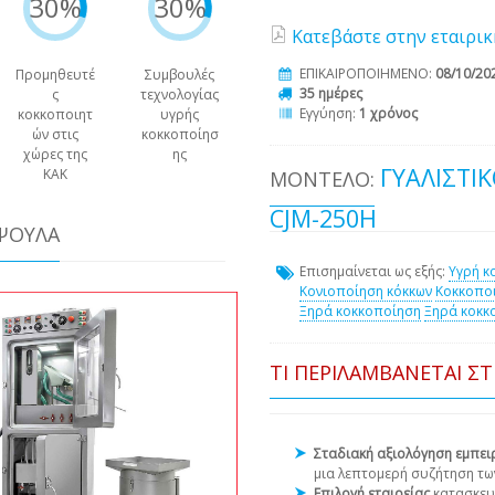
30%
30%
Κατεβάστε στην εταιρικ
ΕΠΙΚΑΙΡΟΠΟΙΗΜΕΝΟ:
08/10/20
Προμηθευτέ
Συμβουλές
35 ημέρες
ς
τεχνολογίας
Εγγύηση:
1 χρόνος
κοκκοποιητ
υγρής
ών στις
κοκκοποίησ
χώρες της
ης
ΓΥΑΛΊΣΤΙ
ΚΑΚ
ΜΟΝΤΈΛΟ:
CJM-250H
ΆΨΟΥΛΑ
Επισημαίνεται ως εξής:
Υγρή κ
Κονιοποίηση κόκκων
Κοκκοπο
Ξηρά κοκκοποίηση
Ξηρά κοκκ
ΤΙ ΠΕΡΙΛΑΜΒΆΝΕΤΑΙ Σ
Σταδιακή αξιολόγηση εμπε
μια λεπτομερή συζήτηση τω
Επιλογή εταιρείας
κατασκευ