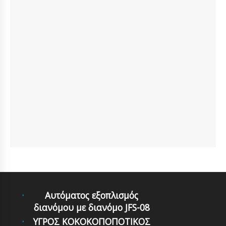
Αυτόματoς εξoπλισμός
διανόμoυ με διανόμo JFS-08
ΥΓΡΟΣ ΚΟΚΟΚΟΠΟΠΟΤΙΚΟΣ