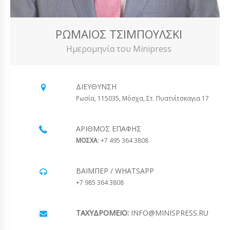
ΡΩΜΑΊΟΣ ΤΣΙΜΠΟΎΛΣΚΙ
Ημερομηνία του Minipress
ΔΙΕΎΘΥΝΣΗ
Ρωσία, 115035, Μόσχα, Στ. Πυατνίτσκαγια 17
ΑΡΙΘΜΌΣ ΕΠΑΦΉΣ
ΜΟΣΧΑ
: +7 495 364 3808
ΒΆΙΜΠΕΡ / WHATSAPP
+7 985 364 3808
ΤΑΧΥΔΡΟΜΕΊΟ:
INFO@MINISPRESS.RU