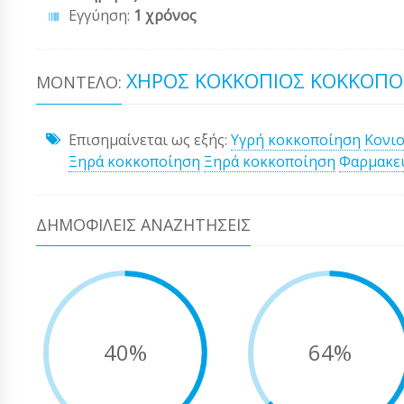
Εγγύηση:
1 χρόνος
ΧΉΡΟΣ ΚΟΚΚΌΠΙΟΣ ΚΟΚΚΟΠΟΔ
ΜΟΝΤΈΛΟ:
Επισημαίνεται ως εξής:
Υγρή κοκκοποίηση
Κονι
Ξηρά κοκκοποίηση
Ξηρά κοκκοποίηση
Φαρμακευ
ΔΗΜΟΦΙΛΕΊΣ ΑΝΑΖΗΤΉΣΕΙΣ
40%
64%