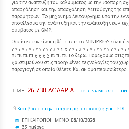
για την ανάπτυξη του καλύμματος με την ισόπορη σχ
απασχόληση και την απασχόληση. Λειτούργης της επ
παραμητρων. Το μηχάνημα λειτούργημα υπό την έννοια
αποτέλεσμα την ανάπτυξη και την ανάπτυξη νέων τεχ
σύμβατος με GMP.
Οποία και αν είναι η θέση του, το MINIPRESS είναι ένα α
γ γ γ γ γ γ γ γ γ γ γ γ χ γ χ χ γ γ γ χ γ γ γ γ γ γ γ γ γ γ γ 
πι πι πι πι χ χ χ χ πι πι πι Το ξέρω. Παρεχούμε στις 
χριστιμούνου στις προηγμένες τεχνολογίες του χώρου
παραγιογή σε οποίο θέλετε. Κάι ακ όμα περισσώτερο.
26.730 ΔΟΛΆΡΙΑ
ΤΙΜΉ:
ΠΩΣ ΝΑ ΜΕΙΩΣΤΕ ΤΗΝ
Κατεβάστε στην εταιρική προστασία (αρχαίο PDF)
ΕΠΙΚΑΙΡΟΠΟΙΗΜΕΝΟ:
08/10/2026
35 ημέρες