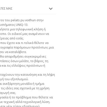
ΆΤΕΣ ΜΑΣ
os του pelats pu voithun στην
υστήματος UNIQ-13.
ήσετε μια τηλεφωνική κλήση ή
τοπο. Οι ειδικοί μας αναμένουν να
ρειας από εσάς.
που έχετε και τι τελικά θέλετε να
ωτογραφία παρόμοιων προϊόντων, μια
σει να καταλάβετε.
 θα απαριθμήσει συγκεκριμένες
τάσεις όσων μιλάτε, το βάρος, τη
και τις ελλείψεις προϊόντων ή
ταχύνουν την κατανόηση και τη λήψη
ογή του εξοπλισμού.
αι ανεξάρτητη μονάδα ή τμήμα
ις ιδέες σας σχετικά με τη χρήση
αγωγή σας.
γασία ή το πρόβλημα που θέλετε να
ε τεχνική αλλά τεχνολογική λύση.
ται νέοι τύποι εξοπλισμού,