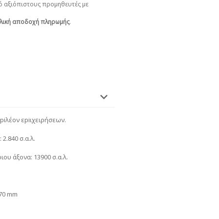
 αξιόπιστους προμηθευτές με
λική αποδοχή πληρωμής
.
iιpiλέον εpiιχειρήσεων.
2.840 σ.α.λ.
ου άξονα: 13900 σ.α.λ.
870 mm