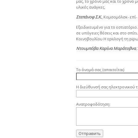
μας, το χρόνο μας και το χρόνο 
υλικές ανάγκες.
Στεπάνοφ Σ.Κ.
,
Κομσομόλσκ- επί-
Εξειδικευμένο για το εστιατόρι
σε υπόγειες θέσεις και στο σπίτ
Κοινοβουλίου Η εpiιλογή τη piρ
Ντουμπόβα Καρίνα Μαράτοβνα
,
Το όνομά σας (απαιτείται)
Η διεύθυνσή σας ηλεκτρονικού τ
Ανατροφοδότηση: