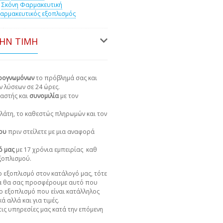
Σκόνη
Φαρμακευτική
αρμακευτικός εξοπλισμός
ΤΗΝ ΤΙΜΉ
ιρογνωμόνων
το πρόβλημά σας και
ν λύσεων σε 24 ώρες.
αστής και
συνομιλία
με τον
πελάτη, το καθεστώς πληρωμών και τον
χου
πριν στείλετε με μια αναφορά
ό μας
με 17 χρόνια εμπειρίας
καθ
εξοπλισμού.
 εξοπλισμό στον κατάλογό μας, τότε
α θα σας προσφέρουμε αυτό που
ο εξοπλισμό που είναι κατάλληλος
ά αλλά και για τιμές.
ις υπηρεσίες μας κατά την επόμενη