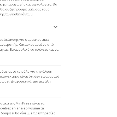
κής παραγωγής και τεχνολογίες. Θα
 θα συζητήσουμε μαζί σας τους
σης των καθηκόντων.
μα λείανσης για φαρμακευτικές
α ανατροπής. Κατασκευασμένο από
τας. Είναι βολικό να πλένετε και να
ούμε αυτό το μύλο για την άλεση
ιονέκτημα είναι ότι δεν είναι ορατό
ρωθεί. Διαφορετικά, μια μεγάλη
στικά της MiniPress είναι τα
epetrepan ana epilysume ta
δούμε τι θα γίνει με τις υπηρεσίες