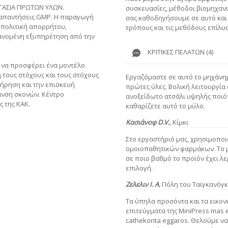
ΡΓΑΣΙΑ ΠΡΩΤΩΝ ΥΛΩΝ.
συσκευασίες, μέθοδοι βιομηχανι
ις απαντήσεις GMP. Η παραγωγή
σας καθοδηγήσουμε σε αυτό και
 πολιτική απορρήτου,
τρόπους και τις μεθόδους επίλυ
γανομένη εξυπηρέτηση από την
ΚΡΙΤΙΚΈΣ ΠΕΛΑΤΏΝ (4)
ς να προσφέρει ένα μοντέλο
 τους στόχους και τους στόχους
Εργαζόμαστε σε αυτό το μηχάνη
ήρηση και την επισκευή
πρώτες ύλες. Βολική λειτουργί
ανση σκονών. Κέντρο
ανοξείδωτο ατσάλι υψηλής ποιότη
ς της ΚΑΚ.
καθαρίζετε αυτό το μύλο.
Κασιάνοφ D.V.
,
Κίμκι
Στο εργαστήριό μας, χρησιμοποι
ομοιοπαθητικών φαρμάκων. Το με
σε ποιο βαθμό το προϊόν έχει λε
επιλογή.
Ζελελιν Ι. Α
,
Πόλη του Ταϊγκανόγκ
Τα ύπηλα προσόντα και τα εικονι
επιτεύγματα της MiniPress mas 
cathekonta eggaros. Θελούμε να 