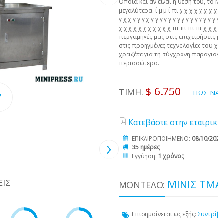
Οποία και αν είναι η θέση του, το 
μεγαλύτερα. ί μ μ ί πι χ χ χ χ χ χ χ χ χ 
γ χ χ γ γ γ χ γ γ γ γ γ γ γ γ γ γ γ γ γ γ 
χ χ χ χ χ χ χ χ χ χ χ πι πι πι πι χ χ
περγαμηνές μας στις επιχειρήσεις 
στις προηγμένες τεχνολογίες του χ
χρειζέτε για τη σύγχρονη παραγιογ
περισσώτερο.
$ 6.750
ΤΙΜΉ:
ΠΩΣ Ν
Κατεβάστε στην εταιρικ
ΕΠΙΚΑΙΡΟΠΟΙΗΜΕΝΟ:
08/10/20
35 ημέρες
Εγγύηση:
1 χρόνος
ΕΙΣ
ΜΙΝΙΣ ΤΜ
ΜΟΝΤΈΛΟ:
Επισημαίνεται ως εξής:
Συντρί