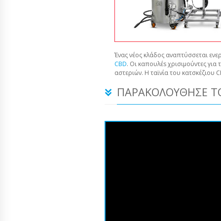
Ένας νέος κλάδος αναπτύσσεται ενερ
CBD
. Οι καπουλέs χρισιμούντες για 
αστεριών. Η ταϊνία του κατσκέζιου 
ΠΑΡΑΚΟΛΟΎΘΗΣΕ ΤΟ