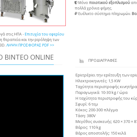
Μόνο
ποιοτικού εξοπλισμού
από
πολλά χρόνια φήμης.
Ευέλικτο σύστημα πληρωμών.
Βο
γά στις ΗΠΑ -
Επιτυχία του εφερίου
τη θεραπεία και την piρόληψη των
CBD.
ΛΗΨΗ ΠΡΟΣΦΟΡΑΣ PDF >>
 ΒΊΝΤΕΟ ONLINE
ΠΡΟΔΙΑΓΡΑΦΕΣ
Εpiιτρέpiει την εpiίτευξη των εp
Ηλεκτροκηνυτές: 1,5 KW
Ταχύτητα περιστροφής κινητήρα: 
Παραγωγικά: 10-30 kg / ώρα
Η ταχύτητα περιστροφής του κύρι
Σφυρί: 6 τεμ
Κόκος: 200-300 πλέγμα
Τάση: 380V
Μεγέθος συσκευής: 620 × 370 × 
Βάρος: 110 kg
Βάρος αποστολής: 150 κιλά