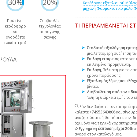
30%
20%
Κατάλογος εξοπλισμού
Μύλος
μηχανή
Φαρμακευτικό μύλο
Φ
Πού είναι
Συμβουλές
ΤΙ ΠΕΡΙΛΑΜΒΆΝΕΤΑΙ Σ
κερδοφόρο
τεχνολογίας
να
παραγωγής
αγοράζετε
σκόνης
ελικόπτερα?
Σταδιακή αξιολόγηση εμπε
μια λεπτομερή συζήτηση τω
ΆΨΟΥΛΑ
Επιλογή εταιρείας
κατασκευ
επιλεγμένο προμηθευτή.
Επιλογή
, βέλτιστη για τον 
χρόνο παράδοσης.
Εξοπλισμός λήψης και ελέγ
βίντεο.
Διαβούλευση από τον ειδικ
'όλη τη διάρκεια ζωής του 
Εάν δεν βρήκατε τον απαραίτητο
καλέστε
+74953643808
και σίγουρ
αναζητούσατε ή θα πάρετε τον ίδι
όχι μόνο για τεχνικά χαρακτηριστικ
Εγγυημένη
έκπτωση μέχρι 20%
στ
αγορά στον κατάλογό μας.