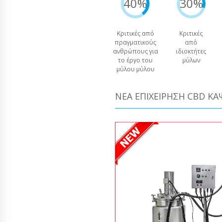
40%
30%
Κριτικές από
Κριτικές
πραγματικούς
από
ανθρώπους για
ιδιοκτήτες
το έργο του
μύλων
μύλου μύλου
ΝΈΑ ΕΠΙΧΕΊΡΗΣΗ CBD Κ