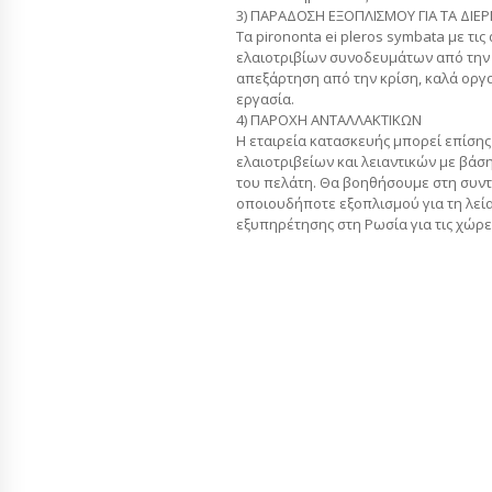
3) ΠΑΡΑΔΟΣΗ ΕΞΟΠΛΙΣΜΟΥ ΓΙΑ ΤΑ ΔΙΕ
Τα pirononta ei pleros symbata με τ
ελαιοτριβίων συνοδευμάτων από την
απεξάρτηση από την κρίση, καλά ορ
εργασία.
4) ΠΑΡΟΧΗ ΑΝΤΑΛΛΑΚΤΙΚΩΝ
Η εταιρεία κατασκευής μπορεί επίση
ελαιοτριβείων και λειαντικών με βάση
του πελάτη. Θα βοηθήσουμε στη συντ
οποιουδήποτε εξοπλισμού για τη λεί
εξυπηρέτησης στη Ρωσία για τις χώρε