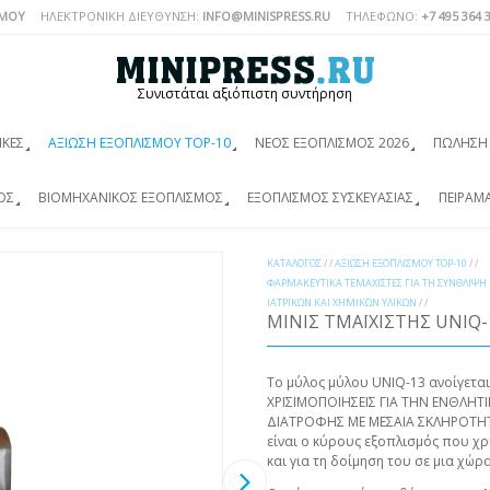
ΣΜΟΎ
ΗΛΕΚΤΡΟΝΙΚΗ ΔΙΕΥΘΥΝΣΗ:
INFO@MINISPRESS.RU
ΤΗΛΈΦΩΝΟ:
+7 495 364 
Συνιστάται αξιόπιστη συντήρηση
ΙΚΈΣ
ΑΞΊΩΣΗ ΕΞΟΠΛΙΣΜΟΎ TOP-10
ΝΈΟΣ ΕΞΟΠΛΙΣΜΌΣ 2026
ΠΏΛΗΣΗ 
ΌΣ
ΒΙΟΜΗΧΑΝΙΚΌΣ ΕΞΟΠΛΙΣΜΌΣ
ΕΞΟΠΛΙΣΜΌΣ ΣΥΣΚΕΥΑΣΊΑΣ
ΠΕΙΡΑΜ
ΚΑΤΆΛΟΓΟΣ
/ /
ΑΞΊΩΣΗ ΕΞΟΠΛΙΣΜΟΎ TOP-10
/ /
ΦΑΡΜΑΚΕΥΤΙΚΆ ΤΕΜΑΧΙΣΤΈΣ ΓΙΑ ΤΗ ΣΎΝΘΛΙΨΗ
ΙΑΤΡΙΚΏΝ ΚΑΙ ΧΗΜΙΚΏΝ ΥΛΙΚΏΝ
/ /
ΜΙΝΙΣ ΤΜΑΪΧΙΣΤΗΣ UNIQ-
Το μύλος μύλου UNIQ-13 ανοίγεται
ΧΡΙΣΙΜΟΠΟΙΗΣΕΙΣ ΓΙΑ ΤΗΝ ΕΝΘΛΗΤΙ
ΔΙΑΤΡΟΦΗΣ ΜΕ ΜΕΣΑΙΑ ΣΚΛΗΡΟΤΗΤΕ
είναι ο κύρους εξοπλισμός που χρί
και για τη δοίμηση του σε μια χώρα