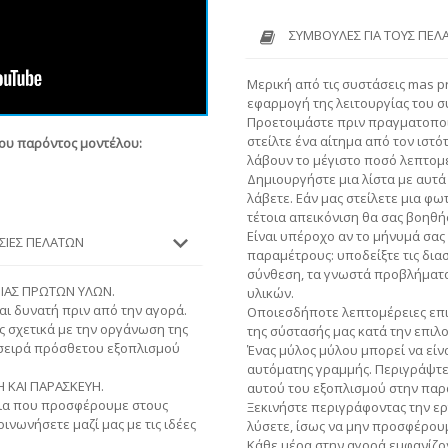
ΣΥΜΒΟΥΛΈΣ ΓΙΑ ΤΟΥΣ ΠΕΛ
Μερική από τις συστάσεις mas pr
εφαρμογή της λειτουργίας του σ
Προετοιμάστε πριν πραγματοποι
στείλτε ένα αίτημα από τον ιστό
του παρόντος μοντέλου:
λάβουν το μέγιστο ποσό λεπτομέ
Δημιουργήστε μια λίστα με αυτά 
λάβετε. Εάν μας στείλετε μια φ
τέτοια απεικόνιση θα σας βοηθή
Είναι υπέροχο αν το μήνυμά σας
ΕΣΊΕΣ ΠΕΛΑΤΏΝ
παραμέτρους: υποδείξτε τις διασ
σύνθεση, τα γνωστά προβλήματα 
ΙΙΑΣ ΠΡΩΤΩΝ ΥΛΩΝ.
υλικών.
αι δυνατή πριν από την αγορά.
Οποιεσδήποτε λεπτομέρειες επι
 σχετικά με την οργάνωση της
της σύστασής μας κατά την επιλ
σειρά πρόσθετου εξοπλισμού
Ένας μύλος μύλου μπορεί να είν
αυτόματης γραμμής. Περιγράψτε τ
 ΚΑΙ ΠΑΡΑΣΚΕΥΗ.
αυτού του εξοπλισμού στην παρ
ζια που προσφέρουμε στους
Ξεκινήστε περιγράφοντας την ερ
ινωνήσετε μαζί μας με τις ιδέες
λύσετε, ίσως να μην προσφέρουμ
Κάθε μέρα στην αγορά εμφανίζον