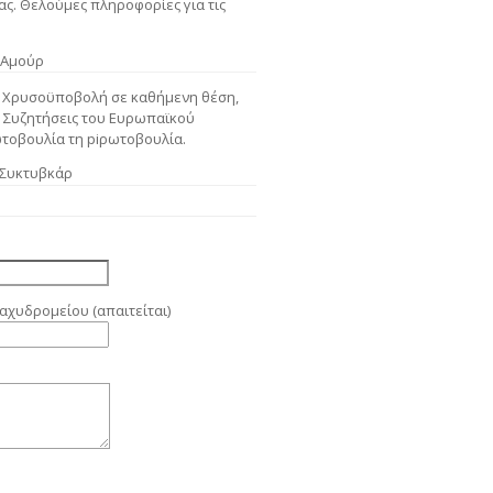
μας. Θελούμες πληροφορίες για τις
 Αμούρ
ο. Χρυσοϋποβολή σε καθήμενη θέση,
ι. Συζητήσεις του Ευρωπαϊκού
ωτοβουλία τη piρωτοβουλία.
Συκτυβκάρ
αχυδρομείου (απαιτείται)