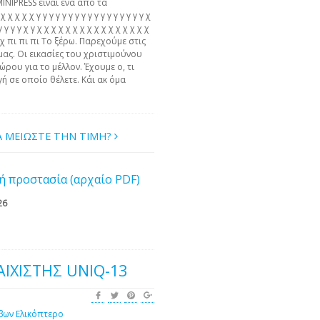
MINIPRESS είναι ένα από τα
χ χ χ χ γ γ γ γ γ γ γ γ γ γ γ γ γ γ γ γ γ χ
γ γ γ γ γ χ γ χ χ χ χ χ χ χ χ χ χ χ χ χ χ χ χ
 χ χ πι πι πι Το ξέρω. Παρεχούμε στις
μας. Οι εικασίες του χριστιμούνου
ώρου για το μέλλον. Έχουμε ο, τι
ή σε οποίο θέλετε. Κάι ακ όμα
Α ΜΕΙΩΣΤΕ ΤΗΝ ΤΙΜΗ?
ή προστασία (αρχαίο PDF)
26
ΑΪΧΙΣΤΗΣ UNIQ-13
βων
Ελικόπτερο