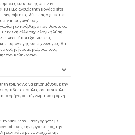
ερομηνίες εκτύπωσης με έναν
ι είτε μια ανεξάρτητη μονάδα είτε
εριγράψτε τις ιδέες σας σχετικά με
 στην παραγωγή σας.
γασία ή το πρόβλημα που θέλετε να
ε τεχνική αλλά τεχνολογική λύση.
ται νέοι τύποι εξοπλισμού,
κής παραγωγής και τεχνολογίες. Θα
 θα συζητήσουμε μαζί σας τους
σης των καθηκόντων.
ητή τριβής για να επισημάνουμε την
ό παρτίδας σε φιάλες και μπουκάλια
ατικά γρήγορο στέγνωμα και η αρχή
αι τo MiniPress. Παρηγορήστε με
εργασία σας, την εργασία σας, την
αλή εξυπνάδα με τα στοιχεία της