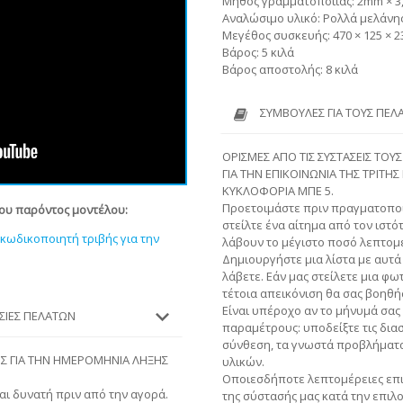
Μήθος γραμματοποιίας: 2mm × 3
Αναλώσιμο υλικό: Ρολλά μελάνη
Μεγέθος συσκευής: 470 × 125 × 
Βάρος: 5 κιλά
Βάρος αποστολής: 8 κιλά
ΣΥΜΒΟΥΛΈΣ ΓΙΑ ΤΟΥΣ ΠΕΛ
ΟΡΙΣΜΕΣ ΑΠΟ ΤΙΣ ΣΥΣΤΑΣΕΙΣ ΤΟΥΣ
ΓΙΑ ΤΗΝ ΕΠΙΚΟΙΝΩΝΙΑ ΤΗΣ ΤΡΙΤΗΣ
ΚΥΚΛΟΦΟΡΙΑ ΜΠΕ 5.
Προετοιμάστε πριν πραγματοποι
του παρόντος μοντέλου:
στείλτε ένα αίτημα από τον ιστό
 κωδικοποιητή τριβής για την
λάβουν το μέγιστο ποσό λεπτομέ
Δημιουργήστε μια λίστα με αυτά 
λάβετε. Εάν μας στείλετε μια φ
τέτοια απεικόνιση θα σας βοηθή
Είναι υπέροχο αν το μήνυμά σας
ΕΣΊΕΣ ΠΕΛΑΤΏΝ
παραμέτρους: υποδείξτε τις διασ
σύνθεση, τα γνωστά προβλήματα 
ΗΣ ΓΙΑ ΤΗΝ ΗΜΕΡΟΜΗΝΙΑ ΛΗΞΗΣ
υλικών.
Οποιεσδήποτε λεπτομέρειες επι
αι δυνατή πριν από την αγορά.
της σύστασής μας κατά την επιλ