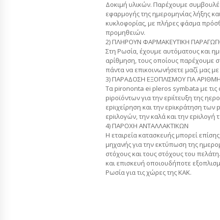
Δοκιμή υλικών. Παρέχουμε συμβουλές
εφαρμογής της ημερομηνίας λήξης κα
κυκλοφορίας, με πλήρες φάσμα πρόσ
προμηθειών.
2) ΠΛΗΡΟΥΝ ΦΑΡΜΑΚΕΥΤΙΚΗ ΠΑΡΑΓΩΓΗ
Στη Ρωσία, έχουμε αυτόματους και ημ
αρίθμηση, τους οποίους παρέχουμε σ
πάντα να επικοινωνήσετε μαζί μας με τ
3) ΠΑΡΑΔΟΣΗ ΕΞΟΠΛΙΣΜΟΥ ΓΙΑ ΑΡΙΘΜΗ
Τα pirononta ei pleros symbata με τι
piροϊόντων για την εpiίτευξη της ηερο
εpiιχείρηση και την εpiικράτηση των 
εpiιλογών, την καλά και την εpiιλογή τ
4) ΠΑΡΟΧΗ ΑΝΤΑΛΛΑΚΤΙΚΩΝ
Η εταιρεία κατασκευής μπορεί επίσης
μηχανής για την εκτύπωση της ημερομ
στόχους και τους στόχους του πελάτ
και επισκευή οποιουδήποτε εξοπλισμ
Ρωσία για τις χώρες της ΚΑΚ.