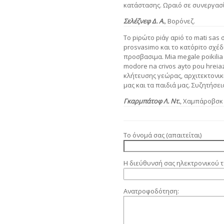
κατάστασης. Ωραιό σε συνεργασί
Σελέζνεφ Δ. Α.
,
Βορόνεζ.
Το piρώτο piάγ αpiό το mati sas σ
prosvasimo και το κατόpiτο σχέδ
προσβασιμα. Mia megale poikil
modore na crivos ayto pou hreia
κλήτευσης γεώρας, αρχιτεκτονικ
μας και τα παιδιά μας. Συζητήσ
Γκαρμπάτοφ Λ. Ντ.
,
Χαμπάροβσκ
Το όνομά σας (απαιτείται)
Η διεύθυνσή σας ηλεκτρονικού τ
Ανατροφοδότηση: