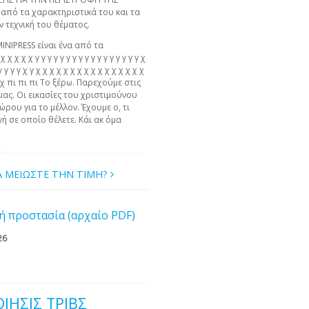
πό τα χαρακτηριστικά του και τα
ν τεχνική του θέματος.
MINIPRESS είναι ένα από τα
χ χ χ χ γ γ γ γ γ γ γ γ γ γ γ γ γ γ γ γ γ χ
γ γ γ γ γ χ γ χ χ χ χ χ χ χ χ χ χ χ χ χ χ χ χ
 χ χ πι πι πι Το ξέρω. Παρεχούμε στις
μας. Οι εικασίες του χριστιμούνου
ώρου για το μέλλον. Έχουμε ο, τι
ή σε οποίο θέλετε. Κάι ακ όμα
Α ΜΕΙΩΣΤΕ ΤΗΝ ΤΙΜΗ?
ή προστασία (αρχαίο PDF)
26
ΊΗΣΙΣ ΤΡΙΒΣ