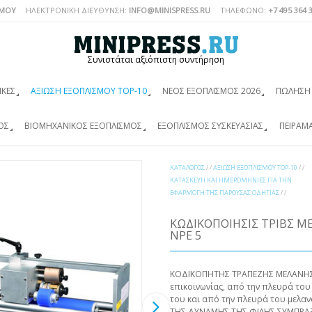
ΣΜΟΎ
ΗΛΕΚΤΡΟΝΙΚΗ ΔΙΕΥΘΥΝΣΗ:
INFO@MINISPRESS.RU
ΤΗΛΈΦΩΝΟ:
+7 495 364 
Συνιστάται αξιόπιστη συντήρηση
ΙΚΈΣ
ΑΞΊΩΣΗ ΕΞΟΠΛΙΣΜΟΎ TOP-10
ΝΈΟΣ ΕΞΟΠΛΙΣΜΌΣ 2026
ΠΏΛΗΣΗ 
ΌΣ
ΒΙΟΜΗΧΑΝΙΚΌΣ ΕΞΟΠΛΙΣΜΌΣ
ΕΞΟΠΛΙΣΜΌΣ ΣΥΣΚΕΥΑΣΊΑΣ
ΠΕΙΡΑΜ
ΚΑΤΆΛΟΓΟΣ
/ /
ΑΞΊΩΣΗ ΕΞΟΠΛΙΣΜΟΎ TOP-10
/ /
ΚΑΤΑΣΚΕΥΉ ΚΑΙ ΗΜΕΡΟΜΗΝΊΕΣ ΓΙΑ ΤΗΝ
ΕΦΑΡΜΟΓΉ ΤΗΣ ΠΑΡΟΎΣΑΣ ΟΔΗΓΊΑΣ
/ /
ΚΩΔΙΚΟΠΟΊΗΣΙΣ ΤΡΙΒΣ 
NPE 5
ΚΟΔΙΚΟΠΗΤΗΣ ΤΡΑΠΕΖΗΣ ΜΕΛΑΝΗΣ NPE
επικοινωνίας, από την πλευρά του
του και από την πλευρά του μελαν
ΤΗΣ ΔΥΝΑΜΗΣ ΤΗΣ ΦΙΛΗΣ ΣΥΜΠΡΑΞ