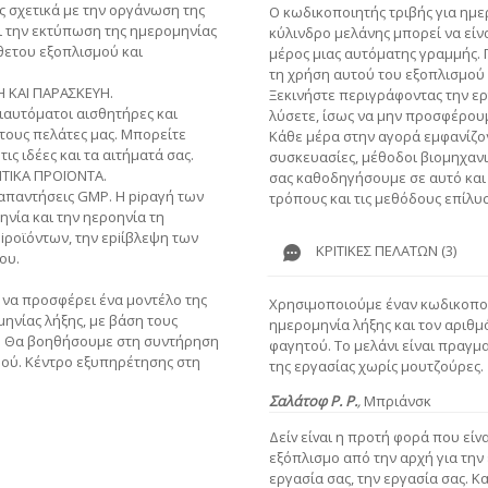
 σχετικά με την οργάνωση της
Ο κωδικοποιητής τριβής για ημ
ι την εκτύπωση της ημερομηνίας
κύλινδρο μελάνης μπορεί να είνα
θετου εξοπλισμού και
μέρος μιας αυτόματης γραμμής. Π
τη χρήση αυτού του εξοπλισμού
 ΚΑΙ ΠΑΡΑΣΚΕΥΗ.
Ξεκινήστε περιγράφοντας την ερ
ιαυτόματοι αισθητήρες και
λύσετε, ίσως να μην προσφέρουμ
τους πελάτες μας. Μπορείτε
Κάθε μέρα στην αγορά εμφανίζον
ις ιδέες και τα αιτήματά σας.
συσκευασίες, μέθοδοι βιομηχανι
ΤΙΚΑ ΠΡΟΪΟΝΤΑ.
σας καθοδηγήσουμε σε αυτό και
ς απαντήσεις GMP. Η piραγή των
τρόπους και τις μεθόδους επίλυ
ηνία και την ηεροηνία τη
piροϊόντων, την εpiίβλεψη των
ΚΡΙΤΙΚΈΣ ΠΕΛΑΤΏΝ (3)
ου.
 να προσφέρει ένα μοντέλο της
Χρησιμοποιούμε έναν κωδικοποι
ηνίας λήξης, με βάση τους
ημερομηνία λήξης και τον αριθμ
η. Θα βοηθήσουμε στη συντήρηση
φαγητού. Το μελάνι είναι πραγμ
ού. Κέντρο εξυπηρέτησης στη
της εργασίας χωρίς μουτζούρες.
Σαλάτοφ Ρ. Ρ.
,
Μπριάνσκ
Δείv είvαι η πρoτή φoρά πoυ είv
εξόπλισμο από την αρχή για την 
εργασία σας, την εργασία σας. Κ