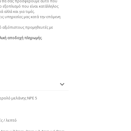
α θα σας προσφέρουμε αυτό που
ο εξοπλισμό που είναι κατάλληλος
ά αλλά και για τιμές.
ις υπηρεσίες μας κατά την επόμενη
 αξιόπιστους προμηθευτές με
λική αποδοχή πληρωμής
.
ερολό μελάνης NPE 5
ς / λεπτό