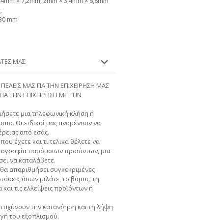
,4mm × 7,2mm, 2mm × 3,4mm × 6,8mm
ς
230 mm
ΆΤΕΣ ΜΑΣ
 ΠΕΛΕΙΣ ΜΑΣ ΓΙΑ ΤΗΝ ΕΠΙΧΕΙΡΗΣΗ ΜΑΣ
 ΓΙΑ ΤΗΝ ΕΠΙΧΕΙΡΗΣΗ ΜΕ ΤΗΝ
ήσετε μια τηλεφωνική κλήση ή
τοπο. Οι ειδικοί μας αναμένουν να
ρειας από εσάς.
που έχετε και τι τελικά θέλετε να
ωτογραφία παρόμοιων προϊόντων, μια
σει να καταλάβετε.
 θα απαριθμήσει συγκεκριμένες
τάσεις όσων μιλάτε, το βάρος, τη
και τις ελλείψεις προϊόντων ή
ταχύνουν την κατανόηση και τη λήψη
ογή του εξοπλισμού.