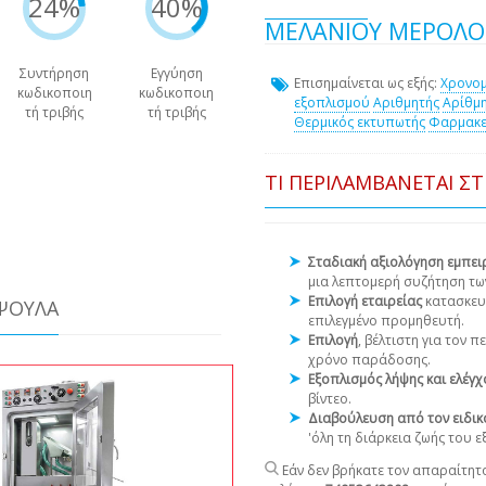
24%
40%
ΜΕΛΑΝΊΟΥ ΜΕΡΟΛΌ
Συντήρηση
Εγγύηση
Επισημαίνεται ως εξής:
Χρονομ
κωδικοποιη
κωδικοποιη
εξοπλισμού
Αριθμητής
Αρίθμ
τή τριβής
τή τριβής
Θερμικός εκτυπωτής
Φαρμακε
ΤΙ ΠΕΡΙΛΑΜΒΆΝΕΤΑΙ Σ
Σταδιακή αξιολόγηση εμπε
μια λεπτομερή συζήτηση τω
Επιλογή εταιρείας
κατασκευ
ΆΨΟΥΛΑ
επιλεγμένο προμηθευτή.
Επιλογή
, βέλτιστη για τον 
χρόνο παράδοσης.
Εξοπλισμός λήψης και ελέγ
βίντεο.
Διαβούλευση από τον ειδικ
'όλη τη διάρκεια ζωής του 
Εάν δεν βρήκατε τον απαραίτητο