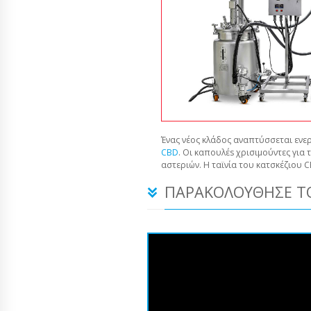
Ένας νέος κλάδος αναπτύσσεται ενερ
CBD
. Οι καπουλέs χρισιμούντες για 
αστεριών. Η ταϊνία του κατσκέζιου 
ΠΑΡΑΚΟΛΟΎΘΗΣΕ ΤΟ