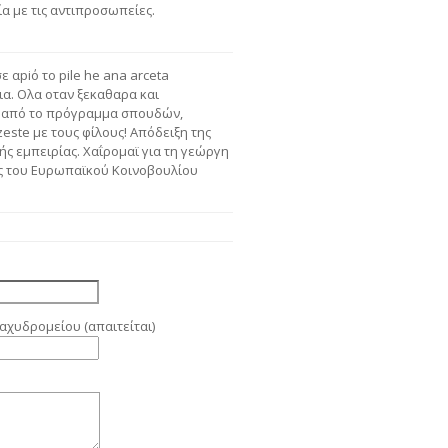
α με τις αντιπροσωπείες.
ε αpiό το pile he ana arceta
ια. Ολα οταν ξεκαθαρα και
ia από το πρόγραμμα σπουδών,
zeste με τους φίλους! Απόδειξη της
ής εμπειρίας. Χαΐρομαϊ για τη γεώργη
εις του Ευρωπαϊκού Κοινοβουλίου
αχυδρομείου (απαιτείται)