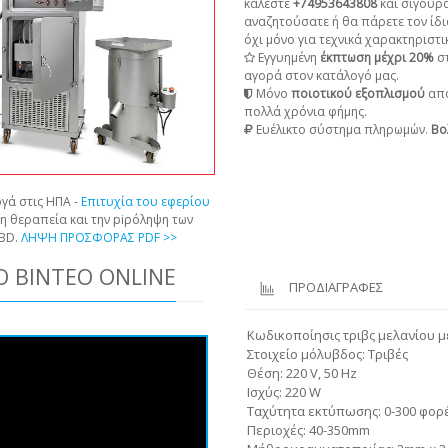
καλέστε
+74953643808
και σίγουρ
αναζητούσατε ή θα πάρετε τον ίδι
όχι μόνο για τεχνικά χαρακτηριστικ
Εγγυημένη
έκπτωση μέχρι 20%
στ
αγορά στον κατάλογό μας.
Μόνο
ποιοτικού εξοπλισμού
από
πολλά χρόνια φήμης.
Ευέλικτο σύστημα πληρωμών.
Βο
γά στις ΗΠΑ -
Επιτυχία του εφερίου
τη θεραπεία και την piρόληψη των
CBD.
ΛΗΨΗ ΠΡΟΣΦΟΡΑΣ PDF >>
 ΒΊΝΤΕΟ ONLINE
ΠΡΟΔΙΑΓΡΑΦΕΣ
Κωδικοποίησις τριβς μελανίου μ
Στοιχείο μόλυβδος: Τριβές
Θέση: 220 V, 50 Hz
Ισχύς: 220 W
Ταχύτητα εκτύπωσης: 0-300 φορέ
Περιοχές: 40-350mm