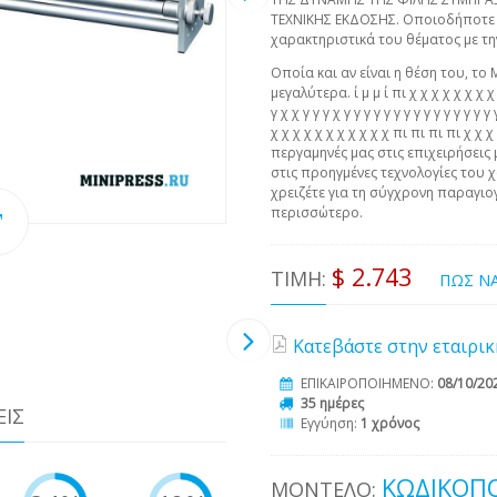
ΤΕΧΝΙΚΗΣ ΕΚΔΟΣΗΣ. Οποιοδήποτε α
χαρακτηριστικά του θέματος με τη
Οποία και αν είναι η θέση του, το 
μεγαλύτερα. ί μ μ ί πι χ χ χ χ χ χ χ χ χ 
γ χ χ γ γ γ χ γ γ γ γ γ γ γ γ γ γ γ γ γ γ 
χ χ χ χ χ χ χ χ χ χ χ πι πι πι πι χ χ
περγαμηνές μας στις επιχειρήσεις 
στις προηγμένες τεχνολογίες του χ
χρειζέτε για τη σύγχρονη παραγιογ
περισσώτερο.
$ 2.743
ΤΙΜΉ:
ΠΩΣ Ν
Κατεβάστε στην εταιρικ
ΕΠΙΚΑΙΡΟΠΟΙΗΜΕΝΟ:
08/10/20
35 ημέρες
ΕΙΣ
Εγγύηση:
1 χρόνος
ΚΩΔΙΚΟΠΟ
ΜΟΝΤΈΛΟ: