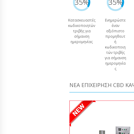
35%
35%
Κατασκευαστές
Ενημερώστε
κωδικοποιητών
έναν
τριβής για
αξιόπιστο
σήμανση
προμηθευτ
ημερομηνίας
ή
κωδικοποιη
τών τριβής
για σήμανση
ημερομηνία
ς
ΝΈΑ ΕΠΙΧΕΊΡΗΣΗ CBD Κ