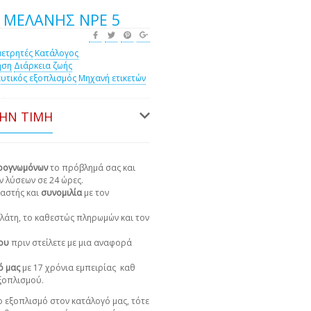
 ΜΕΛΆΝΗΣ NPE 5
ετρητές
Κατάλογος
ηση
Διάρκεια ζωής
υτικός εξοπλισμός
Μηχανή ετικετών
ΤΗΝ ΤΙΜΉ
ιρογνωμόνων
το πρόβλημά σας και
ν λύσεων σε 24 ώρες.
αστής και
συνομιλία
με τον
πελάτη, το καθεστώς πληρωμών και τον
χου
πριν στείλετε με μια αναφορά
ό μας
με 17 χρόνια εμπειρίας
καθ
εξοπλισμού.
 εξοπλισμό στον κατάλογό μας, τότε