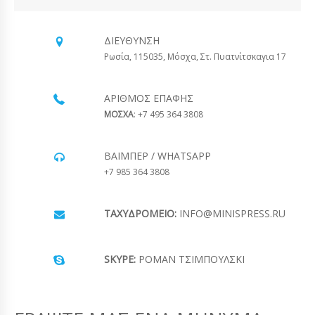
ΔΙΕΎΘΥΝΣΗ
Ρωσία, 115035, Μόσχα, Στ. Πυατνίτσκαγια 17
ΑΡΙΘΜΌΣ ΕΠΑΦΉΣ
ΜΟΣΧΑ
: +7 495 364 3808
ΒΆΙΜΠΕΡ / WHATSAPP
+7 985 364 3808
ΤΑΧΥΔΡΟΜΕΊΟ:
INFO@MINISPRESS.RU
SKYPE:
ΡΟΜΆΝ ΤΣΙΜΠΟΎΛΣΚΙ