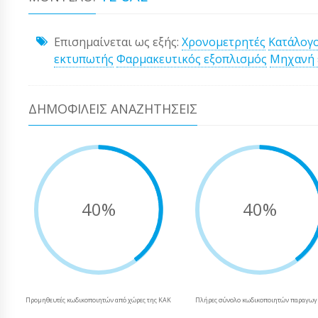
Επισημαίνεται ως εξής:
Χρονομετρητές
Κατάλογ
εκτυπωτής
Φαρμακευτικός εξοπλισμός
Μηχανή 
ΔΗΜΟΦΙΛΕΊΣ ΑΝΑΖΗΤΉΣΕΙΣ
40%
40%
Προμηθευτές κωδικοποιητών από χώρες της ΚΑΚ
Πλήρες σύνολο κωδικοποιητών παραγωγ