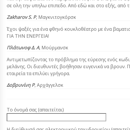
σε ολη την υπηλω επιπεδο. Από εδώ και στο εξής, από 
Zakharov S. Ρ
,
Μαγκνιτογκόρσκ
Έχοι ψαξές για ένα φθηνό κουκλοθέατρο με ένα βαματ
ΓΙΑ ΤΗΝ ΕΝΕΡΓΕΙΑ!
Πλάτωνοφ Δ. Α
, Μούρμανσκ
Αντιμετωπίζοντας το πρόβλημα της εύρεσης ενός κωδι
μελάνης. Οι διευθυντές βοήθησαν ευγενικά να βρουν.
εταιρεία τα επιλύει γρήγορα.
Δοβρυνίνη Ρ
, Αρχάγγελσκ
Το όνομά σας (απαιτείται)
Η διεύθυνσή σας ηλεκτρονικού ταχυδρομείου (απαιτείτ