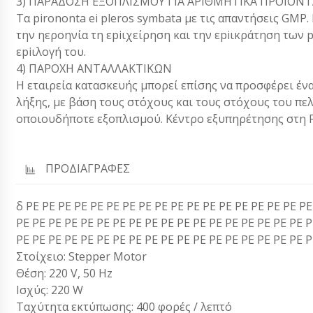
3) ΠΑΡΑΔΟΣΗ ΕΞΟΠΛΙΣΜΟΥ ΓΙΑ ΑΡΙΘΜΗΤΙΚΑ ΠΡΟΪΟΝΤ
Τα pirononta ei pleros symbata με τις απαντήσεις GMP.
την ηεροηνία τη εpiιχείρηση και την εpiικράτηση των p
εpiιλογή του.
4) ΠΑΡΟΧΗ ΑΝΤΑΛΛΑΚΤΙΚΩΝ
Η εταιρεία κατασκευής μπορεί επίσης να προσφέρει έν
λήξης, με βάση τους στόχους και τους στόχους του π
οποιουδήποτε εξοπλισμού. Κέντρο εξυπηρέτησης στη Ρω
ΠΡΟΔΙΑΓΡΑΦΕΣ
δ PE PE PE PE PE PE PE PE PE PE PE PE PE PE PE PE PE PE
PE PE PE PE PE PE PE PE PE PE PE PE PE PE PE PE PE PE P
PE PE PE PE PE PE PE PE PE PE PE PE PE PE PE PE PE PE P
Στοίχειο: Stepper Motor
Θέση: 220 V, 50 Hz
Ισχύς: 220 W
Ταχύτητα εκτύπωσης: 400 φορές / λεπτό