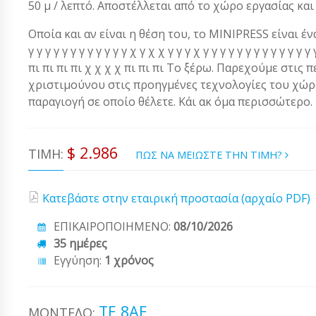
50 μ / λεπτό. Αποστέλλεται από το χώρο εργασίας και
Οποία και αν είναι η θέση του, το MINIPRESS είναι ένα α
γ γ γ γ γ γ γ γ γ γ γ γ χ γ χ χ γ γ γ χ γ γ γ γ γ γ γ γ γ γ γ 
πι πι πι πι χ χ χ χ πι πι πι Το ξέρω. Παρεχούμε στις 
χριστιμούνου στις προηγμένες τεχνολογίες του χώρου
παραγιογή σε οποίο θέλετε. Κάι ακ όμα περισσώτερο.
$ 2.986
ΤΙΜΉ:
ΠΩΣ ΝΑ ΜΕΙΩΣΤΕ ΤΗΝ ΤΙΜΗ?
Κατεβάστε στην εταιρική προστασία (αρχαίο PDF)
ΕΠΙΚΑΙΡΟΠΟΙΗΜΕΝΟ:
08/10/2026
35 ημέρες
Εγγύηση:
1 χρόνος
ΤΕ 8ΑE
ΜΟΝΤΈΛΟ: