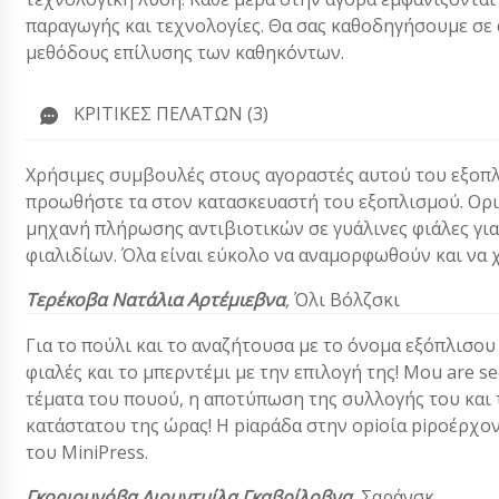
παραγωγής και τεχνολογίες. Θα σας καθοδηγήσουμε σε α
μεθόδους επίλυσης των καθηκόντων.
ΚΡΙΤΙΚΈΣ ΠΕΛΑΤΏΝ (3)
Χρήσιμες συμβουλές στους αγοραστές αυτού του εξοπλ
προωθήστε τα στον κατασκευαστή του εξοπλισμού. Ορι
μηχανή πλήρωσης αντιβιοτικών σε γυάλινες φιάλες για 
φιαλιδίων. Όλα είναι εύκολο να αναμορφωθούν και να
Τερέκοβα Νατάλια Αρτέμιεβνα
,
Όλι Βόλζσκι
Για το πούλι και το αναζήτουσα με το όνομα εξόπλισου
φιαλές και το μπερντέμι με την επιλογή της! Mou are s
τέματα του πουού, η αποτύπωση της συλλογής του και 
κατάστατου της ώρας! Η piαράδα στην οpiοία piροέρχοντα
του MiniPress.
Γκοριουνόβα Λιουντμίλα Γκαβρίλοβνα
, Σαράνσκ