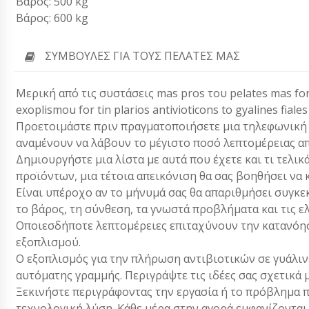
Βάρος: 500 kg
Βάρος: 600 kg
ΣΥΜΒΟΥΛΈΣ ΓΙΑ ΤΟΥΣ ΠΕΛΆΤΕΣ ΜΑΣ
Μερική από τις συστάσεις mas pros του pelates mas for a
exoplismou for tin plarios antivioticons to gyalines fiales
Προετοιμάστε πριν πραγματοποιήσετε μια τηλεφωνική κλ
αναμένουν να λάβουν το μέγιστο ποσό λεπτομέρειας απ
Δημιουργήστε μια λίστα με αυτά που έχετε και τι τελικ
προϊόντων, μια τέτοια απεικόνιση θα σας βοηθήσει να 
Είναι υπέροχο αν το μήνυμά σας θα απαριθμήσει συγκεκ
το βάρος, τη σύνθεση, τα γνωστά προβλήματα και τις ε
Οποιεσδήποτε λεπτομέρειες επιταχύνουν την κατανόησ
εξοπλισμού.
Ο εξοπλισμός για την πλήρωση αντιβιοτικών σε γυάλιν
αυτόματης γραμμής. Περιγράψτε τις ιδέες σας σχετικά
Ξεκινήστε περιγράφοντας την εργασία ή το πρόβλημα π
τεχνολογική λύση. Κάθε μέρα στην αγορά εμφανίζονται