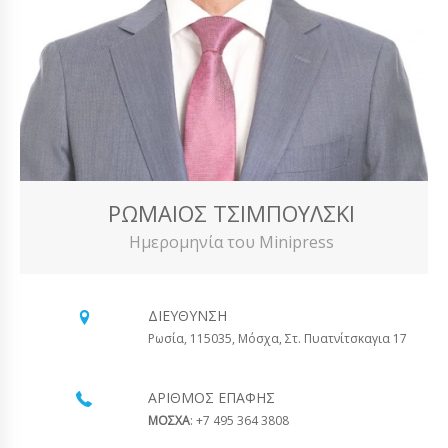
ΡΩΜΑΊΟΣ ΤΣΙΜΠΟΎΛΣΚΙ
Ημερομηνία του Minipress
ΔΙΕΎΘΥΝΣΗ
Ρωσία, 115035, Μόσχα, Στ. Πυατνίτσκαγια 17
ΑΡΙΘΜΌΣ ΕΠΑΦΉΣ
ΜΟΣΧΑ
: +7 495 364 3808