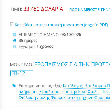
33.480 ΔΟΛΆΡΙΑ
ΤΙΜΉ:
ΠΩΣ ΝΑ ΜΕΙΩΣΤΕ ΤΗΝ
Κατεβάστε στην εταιρική προστασία (αρχαίο PDF)
ΕΠΙΚΑΙΡΟΠΟΙΗΜΕΝΟ:
08/10/2026
35 ημέρες
Εγγύηση:
1 χρόνος
ΕΞΩΠΛΙΣΜΌΣ ΓΙΑ ΤΗΝ ΠΡΟΣΤΑ
ΜΟΝΤΈΛΟ:
JFB-12
Επισημαίνεται ως εξής:
Κατάλογος εξοπλισμού
Π
πλήρωσης
Εξοπλισμός από την Κίνα
Φιάλες Πενί
Φιάλωση φιάλης
Φαρμακευτική μηχανή
Φαρμακε