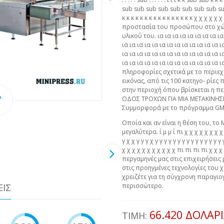
sub sub sub sub sub sub sub sub sub κ κ 
κ κ κ κ κ κ κ κ κ κ κ κ κ κ κ κ χ χ χ χ 
προστασία του προσώπου στο χώρ
υλικού του. ια ια ια ια ια ια ια ια ια 
ια ια ια ια ια ια ια ια ια ια ια ια ια ι
ια ια ια ια ια ια ια ια ια ια ια ια ια ι
ια ια ια ια ια ια ια ια ια ια ια ια ια 
πληροφορίες σχετικά με το περιεχ
εικόνας, από τις 100 κατηγο- ρίες
στην περιοχή όπου βρίσκεται η π
ΟΔΟΣ ΤΡΟΧΩΝ ΓΙΑ ΜΙΑ ΜΕΤΑΚΙΝΗΣ
Συμμορφορά με το πρόγραμμα GM
Οποία και αν είναι η θέση του, το 
μεγαλύτερα. ί μ μ ί πι χ χ χ χ χ χ χ χ χ 
γ χ χ γ γ γ χ γ γ γ γ γ γ γ γ γ γ γ γ γ γ 
χ χ χ χ χ χ χ χ χ χ χ πι πι πι πι χ χ
περγαμηνές μας στις επιχειρήσεις 
στις προηγμένες τεχνολογίες του χ
χρειζέτε για τη σύγχρονη παραγιογ
περισσώτερο.
ΕΙΣ
66.420 ΔΟΛΆΡ
ΤΙΜΉ: