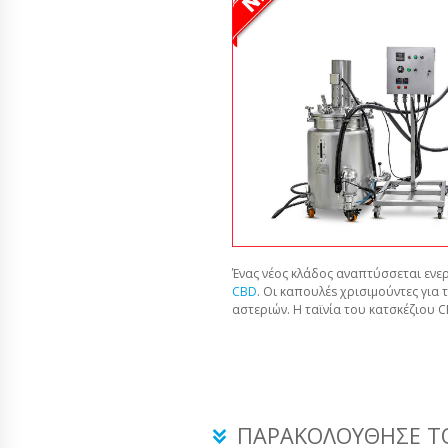
Ένας νέος κλάδος αναπτύσσεται ενερ
CBD
. Οι καπουλέs χρισιμούντες για 
αστεριών. Η ταϊνία του κατσκέζιου 
ΠΑΡΑΚΟΛΟΎΘΗΣΕ ΤΟ