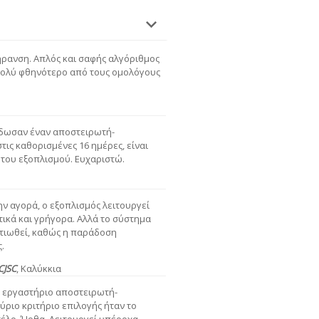
ρανση. Απλός και σαφής αλγόριθμος
ι πολύ φθηνότερο από τους ομολόγους
έδωσαν έναν αποστειρωτή-
ις καθορισμένες 16 ημέρες, είναι
 του εξοπλισμού. Ευχαριστώ.
ην αγορά, ο εξοπλισμός λειτουργεί
ικά και γρήγορα. Αλλά το σύστημα
τιωθεί, καθώς η παράδοση
.
CJSC
,
Καλύκκια
ό εργαστήριο αποστειρωτή-
ύριο κριτήριο επιλογής ήταν το