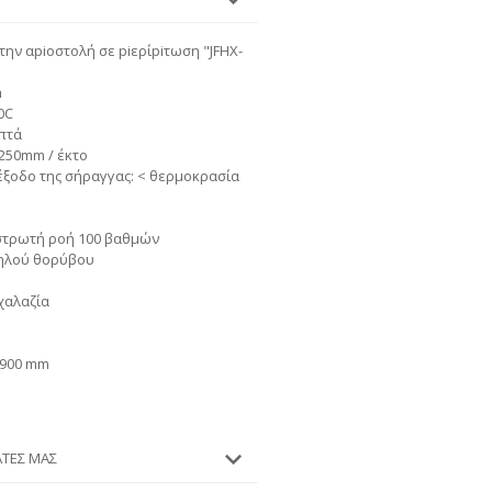
την αpiοστολή σε piερίpiτωση "JFHX-
m
0C
πτά
 250mm / έκτο
έξοδο της σήραγγας: < θερμοκρασία
στρωτή ροή 100 βαθμών
μηλού θορύβου
χαλαζία
1900 mm
ΆΤΕΣ ΜΑΣ