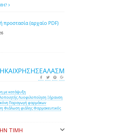
ΙΜΗ?
ή προστασία (αρχαίο PDF)
26
ΣΗΚΑΙΧΡΉΣΗΣΕΑΛΑΣΜ
η με κατάψυξη
λοποιητής
Λυοφιλοποίηση
Ξήρανση
κόνη
Παραγωγή φαρμάκων
ση
Φιάλωση φιάλης
Φαρμακευτικός
ΤΗΝ ΤΙΜΉ