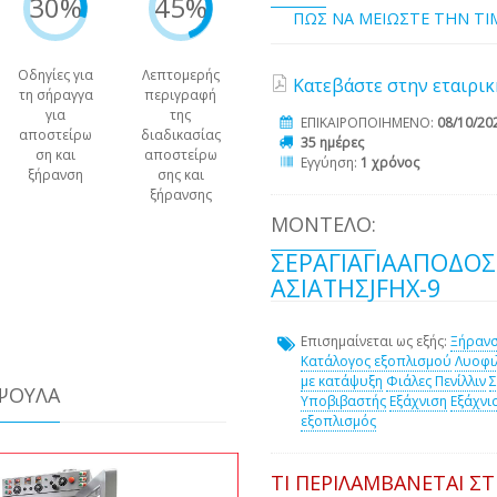
30%
45%
ΠΩΣ ΝΑ ΜΕΙΩΣΤΕ ΤΗΝ Τ
Οδηγίες για
Λεπτομερής
Κατεβάστε στην εταιρικ
τη σήραγγα
περιγραφή
για
της
ΕΠΙΚΑΙΡΟΠΟΙΗΜΕΝΟ:
08/10/20
αποστείρω
διαδικασίας
35 ημέρες
ση και
αποστείρω
Εγγύηση:
1 χρόνος
ξήρανση
σης και
ξήρανσης
ΜΟΝΤΈΛΟ:
ΣΕΡΆΓΙΑΓΙΑΑΠΌΔΟ
ΑΣΊΑΤΗΣJFHX-9
Επισημαίνεται ως εξής:
Ξήρανσ
Κατάλογος εξοπλισμού
Λυοφι
με κατάψυξη
Φιάλες Πενίλλιν
Σ
ΆΨΟΥΛΑ
Υποβιβαστής
Εξάχνιση
Εξάχνι
εξοπλισμός
ΤΙ ΠΕΡΙΛΑΜΒΆΝΕΤΑΙ Σ