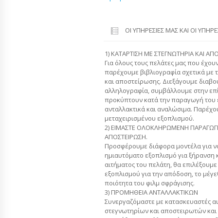
ΟΙ ΥΠΗΡΕΣΊΕΣ ΜΑΣ ΚΑΙ ΟΙ ΥΠΗΡ
1) ΚΑΤΑΡΤΙΣΗ ΜΕ ΣΤΕΓΝΩΤΗΡΙΑ ΚΑΙ ΑΠ
Για όλους τους πελάτες μας που έχου
παρέχουμε βιβλιογραφία σχετικά με τ
και αποστείρωσης. Διεξάγουμε διαβο
αλληλογραφία, συμβάλλουμε στην ε
προκύπτουν κατά την παραγωγή του 
ανταλλακτικά και αναλώσιμα. Παρέχ
μεταχειρισμένου εξοπλισμού.
2) ΕΙΜΑΣΤΕ ΟΛΟΚΛΗΡΩΜΕΝΗ ΠΑΡΑΓΩΓΗ
ΑΠΟΣΤΕΙΡΩΣΗ.
Προσφέρουμε διάφορα μοντέλα για να
ημιαυτόματο εξοπλισμό για ξήρανση 
αιτήματος του πελάτη, θα επιλέξουμε
εξοπλισμού για την απόδοση, το μέγε
ποιότητα του φιλμ σφράγισης.
3) ΠΡΟΜΗΘΕΙΑ ΑΝΤΑΛΛΑΚΤΙΚΩΝ
Συνεργαζόμαστε με κατασκευαστές α
στεγνωτηρίων και αποστειρωτών και