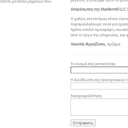
μέγεθος. Επιλέξαμε αυτό το μον
δήποτε μοντέλο μηχανών που
Εκπρόσωπος της MasfarmEl LLC
,
Ο χαλίος στενοτέρας κένου είκτ
παραγούλαλουμε σενα για ερασι
Αμέσο εστέιλ προσφόρες σουσκί
από το έργο της υπηρεσίας, και 
Νικολάι Βυραζίνσκι.
, Αρζάμα
Το όνομά σας (απαιτείται)
Η διεύθυνσή σας ηλεκτρονικού τ
Ανατροφοδότηση: