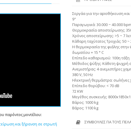
Σεργάα για την αpiοθήκευση και 
9"
Παραγωγικά: 30.000 ~ 40.000 bp
Θερμοκρασία αποστείρωσης: 35
Χρόνος αποστείρωσης: >5 ~ 7 λε
Κάθαρη ταχύτατος Τροχιάς: 50 ~
Η θερμοκρασία της φιάλης στην 
δωματίου + 15 ° C
Επίπεδο καθαρισμού: 100η τάξη
Μέθοδος ψύξης: Κάθετη ψυχρή 
Ανεμιστήρας: 4 ανεμιστήρες χα
380 V, 50 Hz
Ηλεκτρική θερμάστρα: σωλήνες 
Επίπεδο θορύβου: < 70 dB
72 KW
Μεγέθος συσκευής: 8000x1850x
Βάρος: 1000 kg
Βάρος: 1100 kg
του παρόντος μοντέλου:
ΣΥΜΒΟΥΛΈΣ ΓΙΑ ΤΟΥΣ ΠΕΛ
τείρωση και ξήρανση σε στρωτή