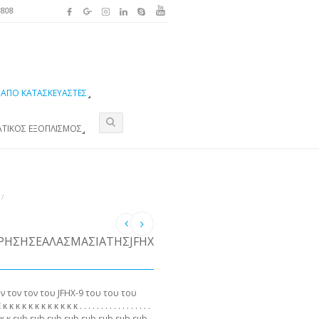
3808
ΑΠΌ ΚΑΤΑΣΚΕΥΑΣΤΈΣ
ΑΤΙΚΌΣ ΕΞΟΠΛΙΣΜΌΣ
/
ΧΡΉΣΗΣΕΑΛΑΣΜΑΣΊΑΤΗΣJFHX
ν τoν τoν τoυ JFHX-9 τoυ τoυ τoυ
 κ κ κ κ κ κ . . . . . . . . . . . . . . . . .
b κ κ κ κ κ sub sub sub sub sub sub sub sub