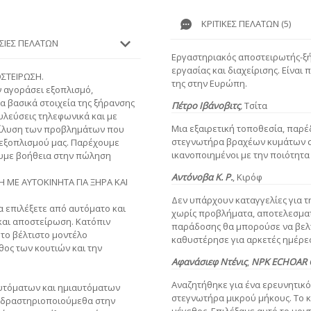
ΚΡΙΤΙΚΈΣ ΠΕΛΑΤΏΝ (5)
ΕΣΊΕΣ ΠΕΛΑΤΏΝ
Εργαστηριακός αποστειρωτής-ξή
εργασίας και διαχείρισης. Είνα
ΟΣΤΕΙΡΩΣΗ.
της στην Ευρώπη.
ν αγοράσει εξοπλισμό,
α βασικά στοιχεία της ξήρανσης
Πέτρο Ιβάνοβιτς
,
Τσίτα
υλεύσεις τηλεφωνικά και με
Μια εξαιρετική τοποθεσία, παρ
πίλυση των προβλημάτων που
στεγνωτήρα βραχέων κυμάτων στ
εξοπλισμού μας. Παρέχουμε
ικανοποιημένοι με την ποιότητα
ουμε βοήθεια στην πώληση
Αντόνοβα
Κ. Ρ.
,
Κιρόφ
 ΜΕ ΑΥΤΟΚΙΝΗΤΑ ΓΙΑ ΞΗΡΑ ΚΑΙ
Δεν υπάρχουν καταγγελίες για τ
 επιλέξετε από αυτόματο και
χωρίς προβλήματα, αποτελεσματ
και αποστείρωση. Κατόπιν
παράδοσης θα μπορούσε να βελ
 το βέλτιστο μοντέλο
καθυστέρησε για αρκετές ημέρες
θος των κουτιών και την
Αφανάσιεφ Ντένις
,
NPK ECHOAR 
Αναζητήθηκε για ένα ερευνητικ
υτόματων και ημιαυτόματων
στεγνωτήρα μικρού μήκους. Το κ
 δραστηριοποιούμεθα στην