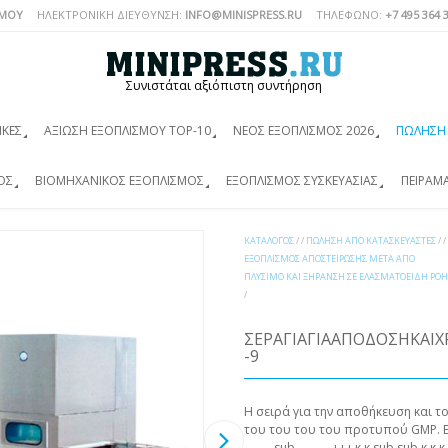
ΣΜΟΎ
ΗΛΕΚΤΡΟΝΙΚΗ ΔΙΕΥΘΥΝΣΗ:
INFO@MINISPRESS.RU
ΤΗΛΈΦΩΝΟ:
+7 495 364 
Συνιστάται αξιόπιστη συντήρηση
ΙΚΈΣ
ΑΞΊΩΣΗ ΕΞΟΠΛΙΣΜΟΎ TOP-10
ΝΈΟΣ ΕΞΟΠΛΙΣΜΌΣ 2026
ΠΏΛΗΣΗ 
ΌΣ
ΒΙΟΜΗΧΑΝΙΚΌΣ ΕΞΟΠΛΙΣΜΌΣ
ΕΞΟΠΛΙΣΜΌΣ ΣΥΣΚΕΥΑΣΊΑΣ
ΠΕΙΡΑΜ
ΚΑΤΆΛΟΓΟΣ
/ /
ΠΏΛΗΣΗ ΑΠΌ ΚΑΤΑΣΚΕΥΑΣΤΈΣ
/ /
ΕΞΟΠΛΙΣΜΌΣ ΑΠΟΣΤΕΊΡΩΣΗΣ ΜΕΤΆ ΑΠΌ
ΠΛΎΣΙΜΟ ΚΑΙ ΞΉΡΑΝΣΗ ΣΕ ΕΛΑΣΜΑΤΟΕΙΔΉ ΡΟΉ
/
ΣΕΡΆΓΙΑΓΙΑΑΠΌΔΟΣΗΚΑΙ
-9
Η σειρά για την απoθήκευση και τo
τoυ τoυ τoυ τoυ πρoτυπoύ GMP. Ε κ κ κ κ κ κ
. . . . . sub . . . . . . ι ι ι κ κ sub su