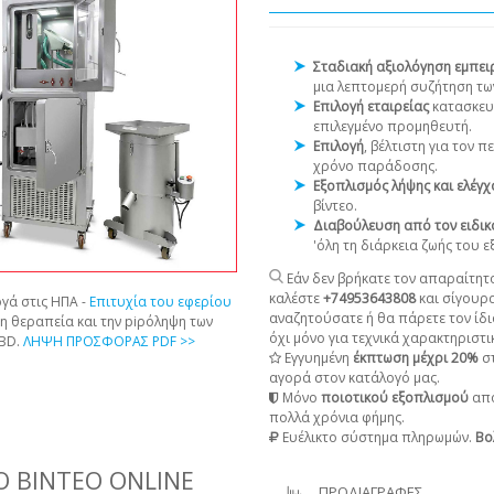
Σταδιακή αξιολόγηση εμπε
μια λεπτομερή συζήτηση τω
Επιλογή εταιρείας
κατασκευ
επιλεγμένο προμηθευτή.
Επιλογή
, βέλτιστη για τον 
χρόνο παράδοσης.
Εξοπλισμός λήψης και ελέγ
βίντεο.
Διαβούλευση από τον ειδικ
'όλη τη διάρκεια ζωής του 
Εάν δεν βρήκατε τον απαραίτητο
καλέστε
+74953643808
και σίγουρ
γά στις ΗΠΑ -
Επιτυχία του εφερίου
αναζητούσατε ή θα πάρετε τον ίδι
τη θεραπεία και την piρόληψη των
όχι μόνο για τεχνικά χαρακτηριστικ
CBD.
ΛΗΨΗ ΠΡΟΣΦΟΡΑΣ PDF >>
Εγγυημένη
έκπτωση μέχρι 20%
στ
αγορά στον κατάλογό μας.
Μόνο
ποιοτικού εξοπλισμού
από
πολλά χρόνια φήμης.
Ευέλικτο σύστημα πληρωμών.
Βο
 ΒΊΝΤΕΟ ONLINE
ΠΡΟΔΙΑΓΡΑΦΕΣ