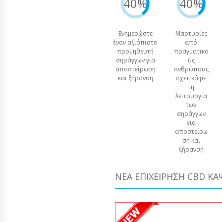
40%
40%
Ενημερώστε
Μαρτυρίες
έναν αξιόπιστο
από
προμηθευτή
πραγματικο
σηράγγων για
ύς
αποστείρωση
ανθρώπους
και ξήρανση
σχετικά με
τη
λειτουργία
των
σηράγγων
για
αποστείρω
ση και
ξήρανση
ΝΈΑ ΕΠΙΧΕΊΡΗΣΗ CBD Κ