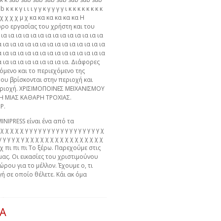
κ γ ι ι ι γ γ κ γ γ γ γ ι κ κ κ κ κ κ κ κ
χ χ χ χ χ χ μ χ κα κα κα κα κα κα Η
ο εργασίας του χρήστη και του
ια ια ια ια ια ια ια ια ια ια ια ια ια ια
α ια ια ια ια ια ια ια ια ια ια ια ια ια ια
α ια ια ια ια ια ια ια ια ια ια ια ια ια ια
ια ια ια ια ια ια ια ια ια ια. Διάφορες
όμενο και το περιεχόμενο της
 που βρίσκονται στην περιοχή και
εριοχή. ΧΡΙΣΙΜΟΠΟΙΝΕΣ ΜΕΙΧΑΝΙΣΜΟΥ
Η ΜΙΑΣ ΚΑΘΑΡΗ ΤΡΟΧΙΑΣ.
P.
MINIPRESS είναι ένα από τα
χ χ χ χ γ γ γ γ γ γ γ γ γ γ γ γ γ γ γ γ γ χ
γ γ γ γ γ χ γ χ χ χ χ χ χ χ χ χ χ χ χ χ χ χ χ
 χ χ πι πι πι Το ξέρω. Παρεχούμε στις
μας. Οι εικασίες του χριστιμούνου
ώρου για το μέλλον. Έχουμε ο, τι
ή σε οποίο θέλετε. Κάι ακ όμα
ΙΑ