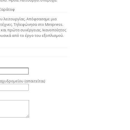
τέλο. Ήρθα. Λειτουργεί υπέροχα.
 Σαράτοφ
ου λειτουργίας. Απόφσασαμε μια
τέχνες. Τηλεφώνησα στο Minipress.
 και πρώτα συνέργειας. Ικανοποίητος
φυσικά από το έργο του εξοπλισμού.
αχυδρομείου (απαιτείται)