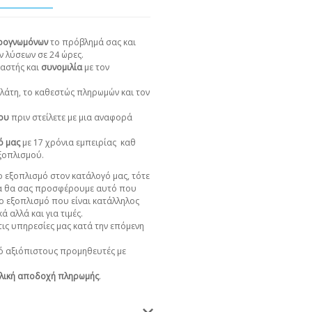
ιρογνωμόνων
το πρόβλημά σας και
ν λύσεων σε 24 ώρες.
αστής και
συνομιλία
με τον
πελάτη, το καθεστώς πληρωμών και τον
χου
πριν στείλετε με μια αναφορά
ό μας
με 17 χρόνια εμπειρίας
καθ
εξοπλισμού.
 εξοπλισμό στον κατάλογό μας, τότε
α θα σας προσφέρουμε αυτό που
ο εξοπλισμό που είναι κατάλληλος
ά αλλά και για τιμές.
ις υπηρεσίες μας κατά την επόμενη
 αξιόπιστους προμηθευτές με
λική αποδοχή πληρωμής
.