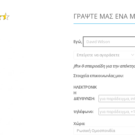
ΓΡΆΨΤΕ ΜΑΣ ΈΝΑ 
Εγώ,
Επείγετε να αγοράσετε
jfhx-9 σπειροείδη για την απόκτη
Στοιχεία επικοινωνίας μου:
ΗΛΕΚΤΡΟΝΙΚ
Η
ΔΙΕΥΘΥΝΣΗ:
τηλέφωνο:
Χώρα:
Ρωσική Ομοσπονδία