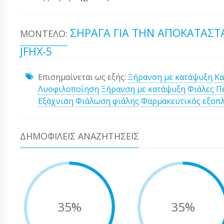
ΣΉΡΑΓΑ ΓΙΑ ΤΗΝ ΑΠΟΚΑΤΆΣΤ
ΜΟΝΤΈΛΟ:
JFHX-5
Επισημαίνεται ως εξής:
Ξήρανση με κατάψυξη
Κα
Λυοφιλοποίηση
Ξήρανση με κατάψυξη
Φιάλες Π
Εξάχνιση
Φιάλωση φιάλης
Φαρμακευτικός εξοπ
ΔΗΜΟΦΙΛΕΊΣ ΑΝΑΖΗΤΉΣΕΙΣ
35%
35%