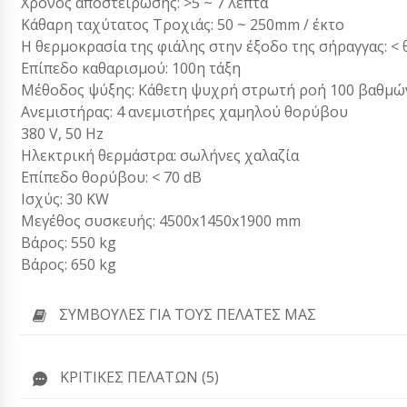
Χρόνος αποστείρωσης: >5 ~ 7 λεπτά
Κάθαρη ταχύτατος Τροχιάς: 50 ~ 250mm / έκτο
Η θερμοκρασία της φιάλης στην έξοδο της σήραγγας: < 
Επίπεδο καθαρισμού: 100η τάξη
Μέθοδος ψύξης: Κάθετη ψυχρή στρωτή ροή 100 βαθμώ
Ανεμιστήρας: 4 ανεμιστήρες χαμηλού θορύβου
380 V, 50 Hz
Ηλεκτρική θερμάστρα: σωλήνες χαλαζία
Επίπεδο θορύβου: < 70 dB
Ισχύς: 30 KW
Μεγέθος συσκευής: 4500x1450x1900 mm
Βάρος: 550 kg
Βάρος: 650 kg
ΣΥΜΒΟΥΛΈΣ ΓΙΑ ΤΟΥΣ ΠΕΛΆΤΕΣ ΜΑΣ
ΚΡΙΤΙΚΈΣ ΠΕΛΑΤΏΝ (5)