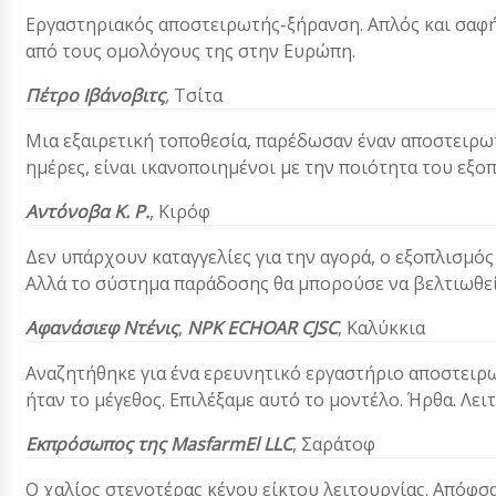
Εργαστηριακός αποστειρωτής-ξήρανση. Απλός και σαφής
από τους ομολόγους της στην Ευρώπη.
Πέτρο Ιβάνοβιτς
,
Τσίτα
Μια εξαιρετική τοποθεσία, παρέδωσαν έναν αποστειρ
ημέρες, είναι ικανοποιημένοι με την ποιότητα του εξο
Αντόνοβα
Κ. Ρ.
,
Κιρόφ
Δεν υπάρχουν καταγγελίες για την αγορά, ο εξοπλισμό
Αλλά το σύστημα παράδοσης θα μπορούσε να βελτιωθεί
Αφανάσιεφ Ντένις
,
NPK ECHOAR CJSC
,
Καλύκκια
Αναζητήθηκε για ένα ερευνητικό εργαστήριο αποστειρ
ήταν το μέγεθος. Επιλέξαμε αυτό το μοντέλο. Ήρθα. Λει
Εκπρόσωπος της MasfarmEl LLC
, Σαράτοφ
Ο χαλίος στενοτέρας κένου είκτου λειτουργίας. Απόφ