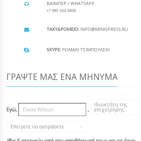
ΒΆΙΜΠΕΡ / WHATSAPP
+7 985 364 3808
ΤΑΧΥΔΡΟΜΕΊΟ:
INFO@MINISPRESS.RU
SKYPE:
ΡΟΜΆΝ ΤΣΙΜΠΟΎΛΣΚΙ
ΓΡΆΨΤΕ ΜΑΣ ΈΝΑ ΜΉΝΥΜΑ
Ιδιοκτήτη της
Εγώ,
,
επιχείρησης
,
Επείγετε να αγοράσετε
jfhx-5 στροφών από την αποθήκευσή τους και το έργο