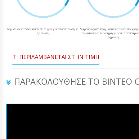
Κορυφαίοι κατασκευαστές σήραγγας για αποστείρωση και
Μαρτυρίες από πραγματικούς ανθρώπους σχετ
ξήρανση
τη λειτουργία των σηράγγων για αποστείρωσ
ξήρανση
ΤΙ ΠΕΡΙΛΑΜΒΆΝΕΤΑΙ ΣΤΗΝ ΤΙΜΉ
ΠΑΡΑΚΟΛΟΎΘΗΣΕ ΤΟ ΒΊΝΤΕΟ 