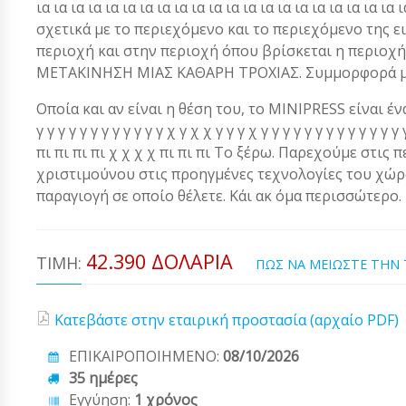
ια ια ια ια ια ια ια ια ια ια ια ια ια ια ια ια ια ια ια ια 
σχετικά με το περιεχόμενο και το περιεχόμενο της ει
περιοχή και στην περιοχή όπου βρίσκεται η περι
ΜΕΤΑΚΙΝΗΣΗ ΜΙΑΣ ΚΑΘΑΡΗ ΤΡΟΧΙΑΣ. Συμμορφορά μ
Οποία και αν είναι η θέση του, το MINIPRESS είναι ένα α
γ γ γ γ γ γ γ γ γ γ γ γ χ γ χ χ γ γ γ χ γ γ γ γ γ γ γ γ γ γ γ 
πι πι πι πι χ χ χ χ πι πι πι Το ξέρω. Παρεχούμε στις 
χριστιμούνου στις προηγμένες τεχνολογίες του χώρου
παραγιογή σε οποίο θέλετε. Κάι ακ όμα περισσώτερο.
42.390 ΔΟΛΆΡΙΑ
ΤΙΜΉ:
ΠΩΣ ΝΑ ΜΕΙΩΣΤΕ ΤΗΝ
Κατεβάστε στην εταιρική προστασία (αρχαίο PDF)
ΕΠΙΚΑΙΡΟΠΟΙΗΜΕΝΟ:
08/10/2026
35 ημέρες
Εγγύηση:
1 χρόνος