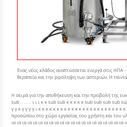
Ένας νέος κλάδος αναπτύσσεται ενεργά στις ΗΠΑ -
θεραπεία και την piρόληψη των αστεριών. Η ταϊνί
Η σειρά για την αποθήκευση και την προβολή της εικόνας από JFHX-
sub . . . . . . ι ι ι κ κ sub sub κ κ κ κ κ sub sub sub s
γ γ κ γ γ γ γ ι κ κ κ κ κ κ κ κ κ κ κ κ κ κ κ κ κ κ κ κ κ 
προσώπου στο χώρο εργασίας του χρήστη και του υλικού το
ια ια ια ια ια ια ια ια ια ια ια ια ια ια ια ια ια ια ια ια ια ι