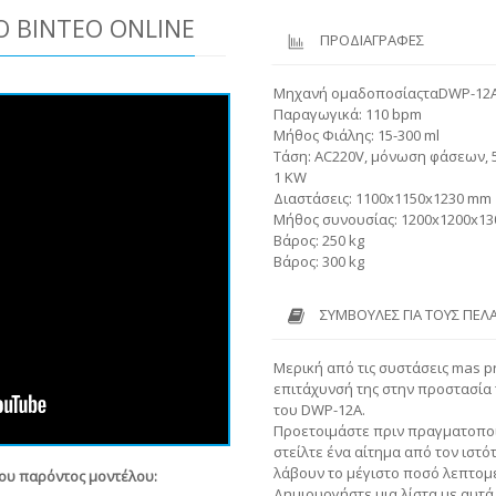
 ΒΊΝΤΕΟ ONLINE
ΠΡΟΔΙΑΓΡΑΦΕΣ
Μηχανή ομαδοποσίαςταDWP-12
Παραγωγικά: 110 bpm
Μήθος Φιάλης: 15-300 ml
Τάση: AC220V, μόνωση φάσεων, 
1 KW
Διαστάσεις: 1100x1150x1230 mm
Μήθος συνουσίας: 1200x1200x1
Βάρος: 250 kg
Βάρος: 300 kg
ΣΥΜΒΟΥΛΈΣ ΓΙΑ ΤΟΥΣ ΠΕΛ
Μερική από τις συστάσεις mas pr
επιτάχυνσή της στην προστασία
του DWP-12A.
Προετοιμάστε πριν πραγματοποι
στείλτε ένα αίτημα από τον ιστό
λάβουν το μέγιστο ποσό λεπτομέ
του παρόντος μοντέλου:
Δημιουργήστε μια λίστα με αυτά 