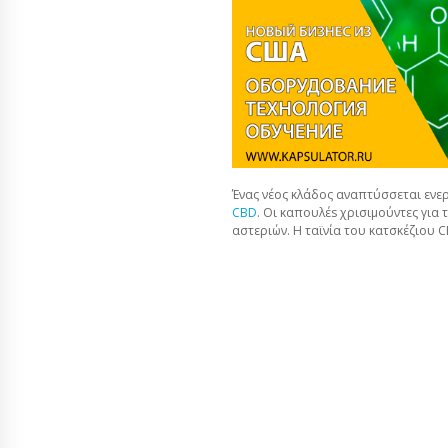
Ένας νέος κλάδος αναπτύσσεται ενερ
CBD
. Οι καπουλέs χρισιμούντες για 
αστεριών. Η ταϊνία του κατσκέζιου 