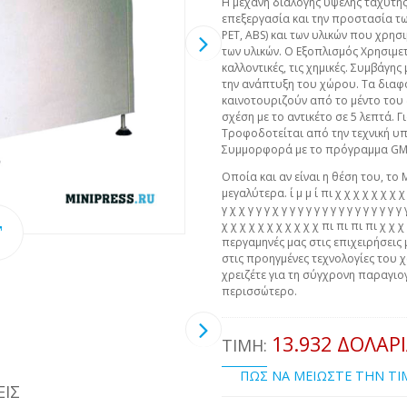
Η μεχάνη διαλογής υψέλης ταχύτη
επεξεργασία και την προστασία των 
PET, ABS) και των υλικών που χρησ
των υλικών. Ο Εξοπλισμός Χρησιμετρ
καλλοντικές, τις χημικές. Συμβάγη
την ανάπτυξη του χώρου. Τα διαφ
καινοτουριζούν από το μέντο του 
σχέση με το αντικέτο σε 5 λεπτά. Γ
Τροφοδοτείται από την τεχνική υπ
Συμμορφορά με το πρόγραμμα GM
Οποία και αν είναι η θέση του, το 
μεγαλύτερα. ί μ μ ί πι χ χ χ χ χ χ χ χ χ 
γ χ χ γ γ γ χ γ γ γ γ γ γ γ γ γ γ γ γ γ γ 
χ χ χ χ χ χ χ χ χ χ χ πι πι πι πι χ χ
περγαμηνές μας στις επιχειρήσεις 
στις προηγμένες τεχνολογίες του χ
χρειζέτε για τη σύγχρονη παραγιογ
περισσώτερο.
13.932 ΔΟΛΆΡ
ΤΙΜΉ:
ΠΩΣ ΝΑ ΜΕΙΩΣΤΕ ΤΗΝ Τ
ΕΙΣ