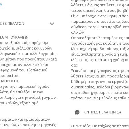
ών
λάβετε. Εάν μας στείλετε μια φ
τέτοια απεικόνιση θα σας βοηθή
Είναι υπέροχο αν το μήνυμά σας
παραμέτρους: υποδείξτε τις διασ
ΕΣΊΕΣ ΠΕΛΑΤΏΝ
σύνθεση, τα γνωστά προβλήματα 
υλικών.
ΑΤΑ ΜΠΟΥΚΑΛΙΩΝ.
Οποιεσδήποτε λεπτομέρειες επι
ρασαν εξοπλισμό, παρέχουμε
της σύστασής μας κατά την επιλ
τοιχεία εμφιάλωσης και υγρών
Μια μηχανή ομαδοποίησης ταξιν
ηλεφωνικά και με αλληλογραφία,
είναι ανεξάρτητη μονάδα ή τμήμ
βλημάτων που προκύπτουν κατά
ιδέες σας σχετικά με τη χρήση 
αρέχουμε ανταλλακτικά και
σας.
 εφαρμογή του εξοπλισμού
Ξεκινήστε περιγράφοντας την ερ
οποιείται.
λύσετε, ίσως να μην προσφέρουμ
 ΠΛΗΡΩΣΗΣ.
Κάθε μέρα στην αγορά εμφανίζον
ρ για την παρασκευή υγρών
συσκευασίες, μέθοδοι βιομηχανι
λάτη, θα επιλέξουμε ένα
σας καθοδηγήσουμε σε αυτό και
οπλισμό για την ανάμιξη υγρών,
τρόπους και τις μεθόδους επίλυ
πουκαλιών, εξοπλισμό
ΚΡΙΤΙΚΈΣ ΠΕΛΑΤΏΝ (5)
υτόματων και ημιαυτόματων
 υγρών, χειροκίνητες μηχανές
Συσκευάζουμε τσίχλες σε πλαστ