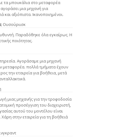
λε τα μπουκάλια στο μεταφορέα
 αγοράσει μια μηχανή για
ά και αξιόπιστα. Ικανοποιημένοι.
α
,
Ουσούριισκ
ευθυντή. Παραδόθηκε όλα εγκαίρως. Η
ετικής ποιότητας.
πηρεσία. Αγοράσαμε μια μηχανή
ν μεταφορέα. πολλά τμήματα έχουν
ος την εταιρεία για βοήθεια, μετά
ανταλλακτικά.
η
ωγή μιας μηχανής για την τροφοδοσία
τομική προσέγγιση του διαχειριστή,
ργασίας αυτού του μοντέλου είναι
 Χάρη στην εταιρεία για τη βοήθειά
νινγκραντ