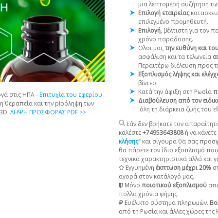
μια λεπτομερή συζήτηση τω
Επιλογή εταιρείας
κατασκευ
επιλεγμένο προμηθευτή.
Επιλογή
, βέλτιστη για τον 
χρόνο παράδοσης.
Ολοι μας
την ευθύνη και το
ασφάλιση και τα τελωνεία
α
Περαιτέρω διέλευση προς τι
Εξοπλισμός λήψης και ελέγ
βίντεο.
Κατά την άφιξη στη Ρωσία
π
γά στις ΗΠΑ -
Επιτυχία του εφερίου
Διαβούλευση από τον ειδικ
τη θεραπεία και την piρόληψη των
'όλη τη διάρκεια ζωής του 
CBD.
ΛΗΨΗ ΠΡΟΣΦΟΡΑΣ PDF >>
Εάν δεν βρήκατε τον απαραίτητο
καλέστε
+74953643808
ή να κάνετε
κλήσης"
και σίγουρα θα σας προσ
θα πάρετε τον ίδιο εξοπλισμό που 
τεχνικά χαρακτηριστικά αλλά και γι
Εγγυημένη
έκπτωση μέχρι 20%
στ
αγορά στον κατάλογό μας.
Μόνο
ποιοτικού εξοπλισμού
από
πολλά χρόνια φήμης.
Ευέλικτο σύστημα πληρωμών.
Βο
από τη Ρωσία και άλλες χώρες της 