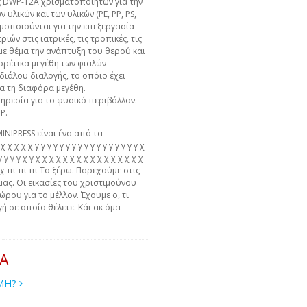
ς DWP-12A χρισματοποιήτων για την
υλικών και των υλικών (PE, PP, PS,
ιμοποιούνται για την επεξεργασία
ιών στις ιατρικές, τις τροπικές, τις
ς με θέμα την ανάπτυξη του θερού και
ορέτικα μεγέθη των φιαλών
διάλου διαλογής, το οπόιο έχει
ια τη διαφόρα μεγέθη.
ηρεσία για το φυσικό περιβάλλον.
P.
MINIPRESS είναι ένα από τα
χ χ χ χ γ γ γ γ γ γ γ γ γ γ γ γ γ γ γ γ γ χ
γ γ γ γ γ χ γ χ χ χ χ χ χ χ χ χ χ χ χ χ χ χ χ
 χ χ πι πι πι Το ξέρω. Παρεχούμε στις
μας. Οι εικασίες του χριστιμούνου
ώρου για το μέλλον. Έχουμε ο, τι
ή σε οποίο θέλετε. Κάι ακ όμα
ΙΑ
ΙΜΗ?