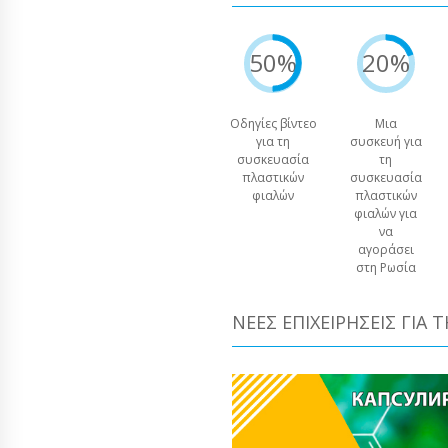
50%
20%
Οδηγίες βίντεο
Μια
για τη
συσκευή για
συσκευασία
τη
πλαστικών
συσκευασία
φιαλών
πλαστικών
φιαλών για
να
αγοράσει
στη Ρωσία
ΝΈΕΣ ΕΠΙΧΕΙΡΉΣΕΙΣ ΓΙΑ 