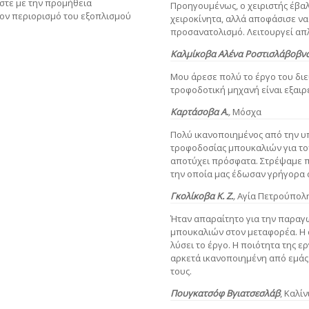
στε με την προμήθεια
Προηγουμένως, ο χειριστής έβα
τον περιορισμό του εξοπλισμού
χειροκίνητα, αλλά αποφάσισε να
προσανατολισμό. Λειτουργεί απλ
Καλμίκοβα Αλένα Ροστισλάβοβν
Μου άρεσε πολύ το έργο του δι
τροφοδοτική μηχανή είναι εξαιρ
Καρτάσοβα Α.
,
Μόσχα
Πολύ ικανοποιημένος από την υ
τροφοδοσίας μπουκαλιών για το
αποτύχει πρόσφατα. Στρέψαμε πρ
την οποία μας έδωσαν γρήγορα 
Γκολίκοβα Κ. Ζ.
,
Αγία Πετρούπολ
Ήταν απαραίτητο για την παραγ
μπουκαλιών στον μεταφορέα. Η α
λύσει το έργο. Η ποιότητα της ε
αρκετά ικανοποιημένη από εμάς.
τους.
Πουγκατσόφ Βγιατσεσλάβ
, Καλί