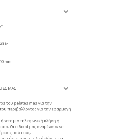
A"
50Hz
300 mm
ΆΤΕΣ ΜΑΣ
os του pelates mas για την
 του περιβάλλοντος για την εφαρμογή
ήσετε μια τηλεφωνική κλήση ή
τοπο. Οι ειδικοί μας αναμένουν να
ρειας από εσάς.
που έχετε και τι τελικά θέλετε να