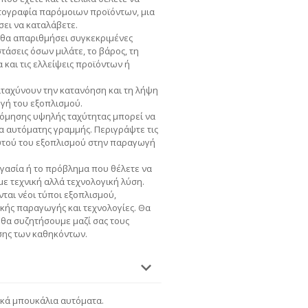
ωτογραφία παρόμοιων προϊόντων, μια
σει να καταλάβετε.
 θα απαριθμήσει συγκεκριμένες
τάσεις όσων μιλάτε, το βάρος, τη
και τις ελλείψεις προϊόντων ή
ταχύνουν την κατανόηση και τη λήψη
ογή του εξοπλισμού.
όμησης υψηλής ταχύτητας μπορεί να
α αυτόματης γραμμής. Περιγράψτε τις
αυτού του εξοπλισμού στην παραγωγή
γασία ή το πρόβλημα που θέλετε να
ε τεχνική αλλά τεχνολογική λύση.
ται νέοι τύποι εξοπλισμού,
κής παραγωγής και τεχνολογίες. Θα
 θα συζητήσουμε μαζί σας τους
σης των καθηκόντων.
ικά μπουκάλια αυτόματα.