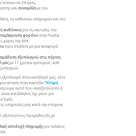
ν λύσεων σε 24 ώρες.
αστής και
συνομιλία
με τον
πελάτη, το καθεστώς πληρωμών και τον
υς κινδύνους
για τη ναυτιλία, την
πομάκρυνση φορτίου
στην Ρωσία.
ς χώρες της ΚΑΚ.
χου
πριν στείλετε με μια αναφορά
αράδοση εξοπλισμού στις πόρτες
.
ό μας
με 17 χρόνια εμπειρίας
καθ
εξοπλισμού.
 εξοπλισμό στον κατάλογό μας, τότε
 μια αίτηση στην καρτέλα
"Αίτημα
φέρουμε αυτό που αναζητούσατε ή
είναι κατάλληλος όχι μόνο για
α τιμές.
ις υπηρεσίες μας κατά την επόμενη
 αξιόπιστους προμηθευτές με
λική αποδοχή πληρωμής
για πελάτες
ΚΑΚ.