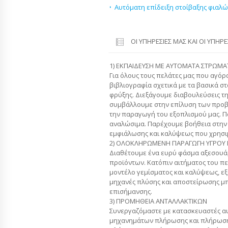
Αυτόματη επίδειξη στοίβαξης φιαλ
ΟΙ ΥΠΗΡΕΣΊΕΣ ΜΑΣ ΚΑΙ ΟΙ ΥΠΗΡ
1) ΕΚΠΑΙΔΕΥΣΗ ΜΕ ΑΥΤΟΜΑΤΑ ΣΤΡΩΜ
Για όλους τους πελάτες μας που αγό
βιβλιογραφία σχετικά με τα βασικά σ
φρύξης. Διεξάγουμε διαβουλεύσεις τ
συμβάλλουμε στην επίλυση των προ
την παραγωγή του εξοπλισμού μας. Π
αναλώσιμα. Παρέχουμε βοήθεια στην
εμφιάλωσης και καλύψεως που χρησιμ
2) ΟΛΟΚΛΗΡΩΜΕΝΗ ΠΑΡΑΓΩΓΗ ΥΓΡΟΥ
Διαθέτουμε ένα ευρύ φάσμα αξεσουά
προϊόντων. Κατόπιν αιτήματος του πε
μοντέλο γεμίσματος και καλύψεως, εξ
μηχανές πλύσης και αποστείρωσης μ
επισήμανσης.
3) ΠΡΟΜΗΘΕΙΑ ΑΝΤΑΛΛΑΚΤΙΚΩΝ
Συνεργαζόμαστε με κατασκευαστές α
μηχανημάτων πλήρωσης και πλήρωσης