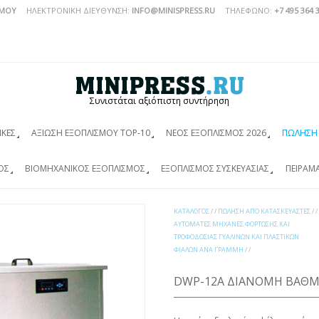
ΣΜΟΎ
ΗΛΕΚΤΡΟΝΙΚΗ ΔΙΕΥΘΥΝΣΗ:
INFO@MINISPRESS.RU
ΤΗΛΈΦΩΝΟ:
+7 495 364 
Συνιστάται αξιόπιστη συντήρηση
ΙΚΈΣ
ΑΞΊΩΣΗ ΕΞΟΠΛΙΣΜΟΎ TOP-10
ΝΈΟΣ ΕΞΟΠΛΙΣΜΌΣ 2026
ΠΏΛΗΣΗ 
ΌΣ
ΒΙΟΜΗΧΑΝΙΚΌΣ ΕΞΟΠΛΙΣΜΌΣ
ΕΞΟΠΛΙΣΜΌΣ ΣΥΣΚΕΥΑΣΊΑΣ
ΠΕΙΡΑΜ
ΚΑΤΆΛΟΓΟΣ
/ /
ΠΏΛΗΣΗ ΑΠΌ ΚΑΤΑΣΚΕΥΑΣΤΈΣ
/ /
ΑΥΤΌΜΑΤΕΣ ΜΗΧΑΝΈΣ ΦΌΡΤΩΣΗΣ ΚΑΙ
ΤΡΟΦΟΔΟΣΊΑΣ ΓΥΆΛΙΝΩΝ ΚΑΙ ΠΛΑΣΤΙΚΏΝ
ΦΙΑΛΏΝ ΑΝΆ ΓΡΑΜΜΉ
/ /
DWP-12A ΔΙΑΝΟΜΉ ΒΑΘΜ