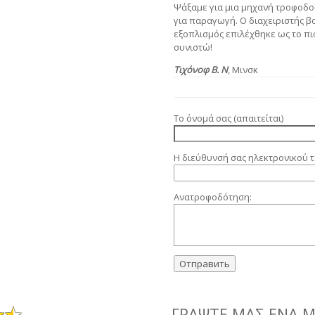
Ψάξαμε για μια μηχανή τροφοδο
για παραγωγή. Ο διαχειριστής β
εξοπλισμός επιλέχθηκε ως το πιο
συνιστώ!
Τιχόνοφ Β. Ν
, Μινσκ
Το όνομά σας (απαιτείται)
Η διεύθυνσή σας ηλεκτρονικού τ
Ανατροφοδότηση:
ΓΡΆΨΤΕ ΜΑΣ ΈΝΑ 