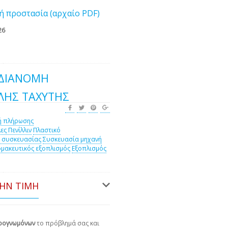
ή προστασία (αρχαίο PDF)
26
 ΔΙΑΝΟΜΉ
ΛΗΣ ΤΑΧΎΤΗΣ
ή πλήρωσης
ες Πενίλλιν
Πλαστικό
 συσκευασίας
Συσκευασία μηχανή
μακευτικός εξοπλισμός
Εξοπλισμός
ΤΗΝ ΤΙΜΉ
ιρογνωμόνων
το πρόβλημά σας και