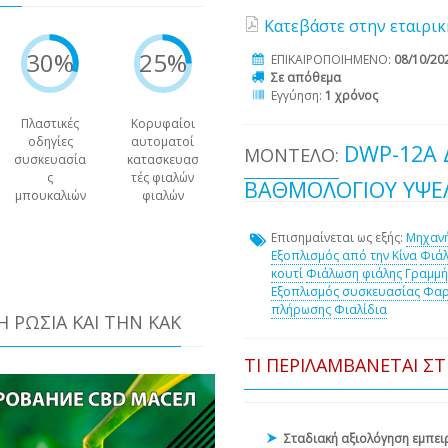
Κατεβάστε στην εταιρικ
30%
25%
ΕΠΙΚΑΙΡΟΠΟΙΗΜΕΝΟ:
08/10/20
Σε απόθεμα
Εγγύηση:
1 χρόνος
Πλαστικές
Κορυφαίοι
οδηγίες
αυτοματοί
DWP-12A
ΜΟΝΤΈΛΟ:
συσκευασία
κατασκευασ
ς
τές φιαλών
ΒΑΘΜΟΛΟΓΊΟΥ ΥΨΈ
μπουκαλιών
φιαλών
Επισημαίνεται ως εξής:
Μηχαν
Εξοπλισμός από την Κίνα
Φιάλ
κουτί
Φιάλωση φιάλης
Γραμμή
Εξοπλισμός συσκευασίας
Φαρ
πλήρωσης
Φιαλίδια
ΤΗ ΡΩΣΊΑ ΚΑΙ ΤΗΝ ΚΑΚ
ΤΙ ΠΕΡΙΛΑΜΒΆΝΕΤΑΙ Σ
Σταδιακή αξιολόγηση εμπε