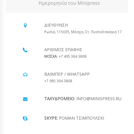
Ημερομηνία του Minipress
ΔΙΕΎΘΥΝΣΗ
Ρωσία, 115035, Μόσχα, Στ. Πυατνίτσκαγια 17
ΑΡΙΘΜΌΣ ΕΠΑΦΉΣ
ΜΟΣΧΑ
: +7 495 364 3808
ΒΆΙΜΠΕΡ / WHATSAPP
+7 985 364 3808
ΤΑΧΥΔΡΟΜΕΊΟ:
INFO@MINISPRESS.RU
SKYPE:
ΡΟΜΆΝ ΤΣΙΜΠΟΎΛΣΚΙ