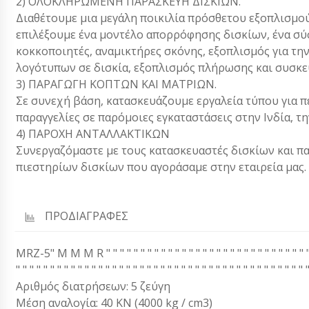
2) ΟΛΟΚΛΗΡΩΜΕΝΗ ΠΑΡΑΣΚΕΥΗ ΔΙΣΚΙΩΝ.
Διαθέτουμε μια μεγάλη ποικιλία πρόσθετου εξοπλισμού
επιλέξουμε ένα μοντέλο απορρόφησης δισκίων, ένα σύ
κοκκοποιητές, αναμικτήρες σκόνης, εξοπλισμός για τη
λογότυπων σε δισκία, εξοπλισμός πλήρωσης και συσκευ
3) ΠΑΡΑΓΩΓΗ ΚΟΠΤΩΝ ΚΑΙ ΜΑΤΡΙΩΝ.
Σε συνεχή βάση, κατασκευάζουμε εργαλεία τύπου για π
παραγγελίες σε παρόμοιες εγκαταστάσεις στην Ινδία, την
4) ΠΑΡΟΧΗ ΑΝΤΑΛΛΑΚΤΙΚΩΝ
Συνεργαζόμαστε με τους κατασκευαστές δισκίων και π
πιεστηρίων δισκίων που αγοράσαμε στην εταιρεία μας.
ΠΡΟΔΙΑΓΡΑΦΕΣ
ΜRZ-5" Μ Μ Μ R " " " " " " " " " " " " " " " " " " " " " " " " " " " " " " " " 
" " " " " " " " " " " " " " " " " " " " " " " " " " " " " " " " " " " " " " " " " " 
Αριθμός διατρήσεων: 5 ζεύγη
Μέση αναλογία: 40 KN (4000 kg / cm3)