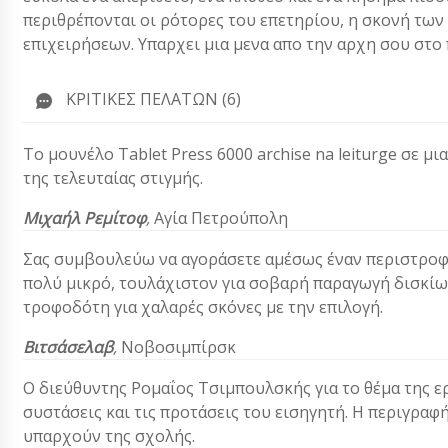
περιθρέπονται οι ρότορες του επετηρίου, η σκονή των 
επιχειρήσεων. Υπαρχει μια μενα απο την αρχη σου στο 
ΚΡΙΤΙΚΈΣ ΠΕΛΑΤΏΝ (6)
Το μουνέλο Tablet Press 6000 archise na leiturge σε μ
της τελευταίας στιγμής.
Μιχαήλ Ρεμίτοφ
,
Αγία Πετρούπολη
Σας συμβουλεύω να αγοράσετε αμέσως έναν περιστροφι
πολύ μικρό, τουλάχιστον για σοβαρή παραγωγή δισκίων
τροφοδότη για χαλαρές σκόνες με την επιλογή.
Βιτσάσελαβ
,
Νοβοσιμπίρσκ
Ο διεύθυντης Ρομαΐος Τσιμπουλσκής για το θέμα της ερ
συστάσεις και τις προτάσεις του εισηγητή. Η περιγραφή
υπαρχούν της σχολής.