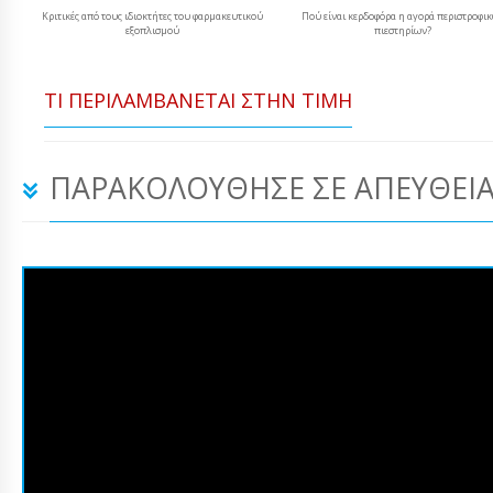
Κριτικές από τους ιδιοκτήτες του φαρμακευτικού
Πού είναι κερδοφόρα η αγορά περιστροφι
εξοπλισμού
πιεστηρίων?
ΤΙ ΠΕΡΙΛΑΜΒΆΝΕΤΑΙ ΣΤΗΝ ΤΙΜΉ
ΠΑΡΑΚΟΛΟΎΘΗΣΕ ΣΕ ΑΠΕΥΘΕΊΑ