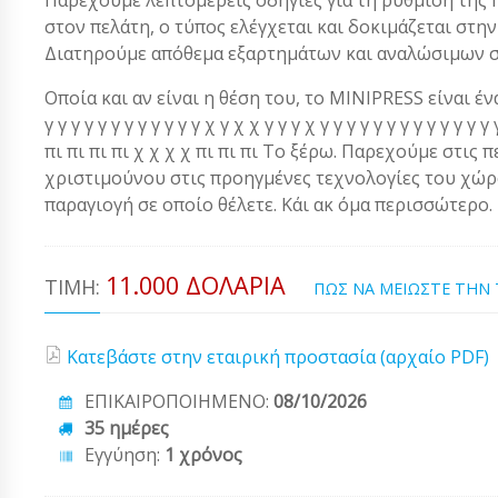
στον πελάτη, ο τύπος ελέγχεται και δοκιμάζεται στ
Διατηρούμε απόθεμα εξαρτημάτων και αναλώσιμων σ
Οποία και αν είναι η θέση του, το MINIPRESS είναι ένα α
γ γ γ γ γ γ γ γ γ γ γ γ χ γ χ χ γ γ γ χ γ γ γ γ γ γ γ γ γ γ γ 
πι πι πι πι χ χ χ χ πι πι πι Το ξέρω. Παρεχούμε στις 
χριστιμούνου στις προηγμένες τεχνολογίες του χώρου
παραγιογή σε οποίο θέλετε. Κάι ακ όμα περισσώτερο.
11.000 ΔΟΛΆΡΙΑ
ΤΙΜΉ:
ΠΩΣ ΝΑ ΜΕΙΩΣΤΕ ΤΗΝ
Κατεβάστε στην εταιρική προστασία (αρχαίο PDF)
ΕΠΙΚΑΙΡΟΠΟΙΗΜΕΝΟ:
08/10/2026
35 ημέρες
Εγγύηση:
1 χρόνος