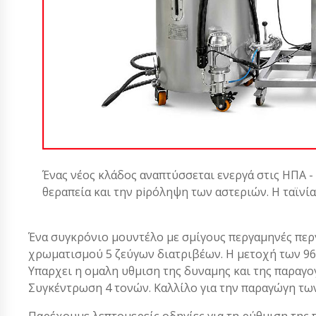
Ένας νέος κλάδος αναπτύσσεται ενεργά στις ΗΠΑ -
θεραπεία και την piρόληψη των αστεριών. Η ταϊνί
Ένα συγκρόνιο μουντέλο με σμίγους περγαμηνές περ
χρωματισμού 5 ζεύγων διατριβέων. Η μετοχή των 960
Υπαρχει η ομαλη υθμιση της δυναμης και της παραγογη
Συγκέντρωση 4 τονών. Καλλίλο για την παραγώγη τω
Παρέχουμε λεπτομερείς οδηγίες για τη ρύθμιση της 