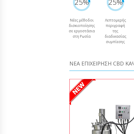
25%
25%
Νέες μέθοδοι
Λεπτομερής
δισκιοποίησης
περιγραφή
σε εργοστάσια
της
στη Ρωσία
διαδικασίας
συμπίεσης
ΝΈΑ ΕΠΙΧΕΊΡΗΣΗ CBD Κ