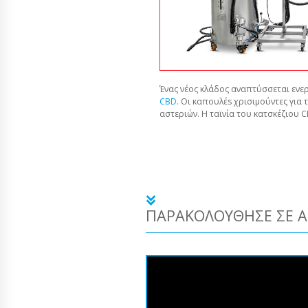
Ένας νέος κλάδος αναπτύσσεται ενερ
CBD
. Οι καπουλέs χρισιμούντες για 
αστεριών. Η ταϊνία του κατσκέζιου 
ΠΑΡΑΚΟΛΟΎΘΗΣΕ ΣΕ Α