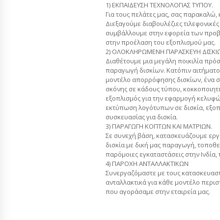
1) ΕΚΠΑΙΔΕΥΣΗ ΤΕΧΝΟΛΟΓΙΑΣ ΤΥΠΟΥ.
Για τους πελάτες μας, σας παρακαλώ,
Διεξαγούμε διαβουλέζιες τιλεφονικές
συμβάλλουμε στην εφορεία των προ
στην προέλαση του εξοπλισμού μας.
2) ΟΛΟΚΛΗΡΩΜΕΝΗ ΠΑΡΑΣΚΕΥΗ ΔΙΣΚΙ
Διαθέτουμε μια μεγάλη ποικιλία πρό
παραγωγή δισκίων. Κατόπιν αιτήματο
μοντέλο απορρόφησης δισκίων, ένα σ
σκόνης σε κάδους τύπου, κοκκοποιητέ
εξοπλισμός για την εφαρμογή κελυφών
εκτύπωση λογότυπων σε δισκία, εξο
συσκευασίας για δισκία.
3) ΠΑΡΑΓΩΓΗ ΚΟΠΤΩΝ ΚΑΙ ΜΑΤΡΙΩΝ.
Σε συνεχή βάση, κατασκευάζουμε εργ
δισκία με δική μας παραγωγή, τοποθ
παρόμοιες εγκαταστάσεις στην Ινδία, τ
4) ΠΑΡΟΧΗ ΑΝΤΑΛΛΑΚΤΙΚΩΝ
Συνεργαζόμαστε με τους κατασκευαστ
ανταλλακτικά για κάθε μοντέλο περι
που αγοράσαμε στην εταιρεία μας.