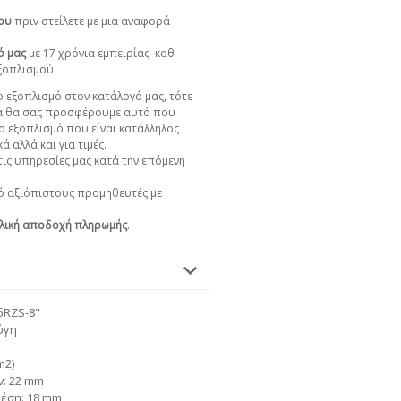
χου
πριν στείλετε με μια αναφορά
ό μας
με 17 χρόνια εμπειρίας
καθ
εξοπλισμού.
 εξοπλισμό στον κατάλογό μας, τότε
α θα σας προσφέρουμε αυτό που
ο εξοπλισμό που είναι κατάλληλος
ά αλλά και για τιμές.
ις υπηρεσίες μας κατά την επόμενη
 αξιόπιστους προμηθευτές με
λική αποδοχή πληρωμής
.
δRZS-8"
ύγη
m2)
ν: 22 mm
έση: 18 mm