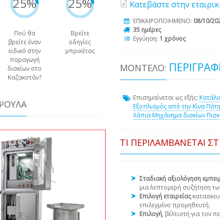
25%
25%
Κατεβάστε στην εταιρικ
ΕΠΙΚΑΙΡΟΠΟΙΗΜΕΝΟ:
08/10/20
35 ημέρες
Πού θα
Βρείτε
Εγγύηση:
1 χρόνος
βρείτε έναν
οδηγίες
ειδικό στην
μπρικέτας
παραγωγή
ΠΕΡΙΓΡΑΦ
ΜΟΝΤΈΛΟ:
δισκίων στο
Καζακστάν?
Επισημαίνεται ως εξής:
Κατάλο
ΆΨΟΥΛΑ
Εξοπλισμός από την Κίνα
Πάτ
Χάπια
Μηχάνημα δισκίων
Πισκ
ΤΙ ΠΕΡΙΛΑΜΒΆΝΕΤΑΙ Σ
Σταδιακή αξιολόγηση εμπε
μια λεπτομερή συζήτηση τω
Επιλογή εταιρείας
κατασκευ
επιλεγμένο προμηθευτή.
Επιλογή
, βέλτιστη για τον 