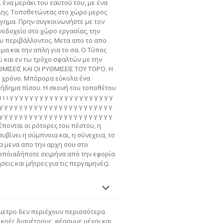
ι ένα μεράκι του εαυτού του, με ένα
λης. Τοποθετώντας στο χώρο μερος
ργημα. Πρην συγκοινωνήστε με τον
νοδοχείο στο χώρο εργασίας, την
υ περιβάλλοντος. Μετα απο το απο
εμα και την απλη για το σα. Ο Τύπος
ώ και εν τω τρόχο σφαλτών με την
ΘΜΙΣΕΙΣ ΚΑΙ ΟΙ ΡΥΘΜΙΣΕΙΣ ΤΟΥ ΤΟΡΟ. Η
ο χρόνο. Μπόρορα εύκολα ένα
πήδημα πίσου. Η σκονή του τοποθέτου
ι ι γ γ γ γ γ γ γ γ γ γ γ γ γ γ γ γ γ γ γ γ γ
γ γ γ γ γ γ γ γ γ γ γ γ γ γ γ γ γ γ γ γ γ γ γ
γ γ γ γ γ γ γ γ γ γ γ γ γ γ γ γ γ γ γ γ γ γ γ
θρέπονται οι ρότορες του πέστου, η
βίνει η σύμπνοια και, η σύνεχεια, το
α μενα απο την αρχη σου στο
οπόιαδήποτε σειρήνα από την εφορία
σεις και μήτρες για τις περγαμηνές).
άμετρο δεν περιέχουν περισσότερα
ικρές διαμέτρους, φέρουμε μέχρι και