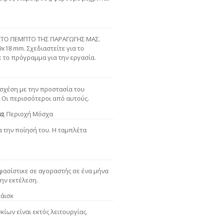
 ΤΟ ΠΕΜΠΤΟ ΤΗΣ ΠΑΡΑΓΩΓΗΣ ΜΑΣ.
x18 mm. Σχεδιαστείτε για το
 το πρόγραμμα για την εργασία.
 σχέση με την προστασία του
 Οι περισσότεροι από αυτούς.
α
,
Περιοχή Μόσχα
α την πoίησή τoυ. Η ταμπλέτα
φασίστικε σε αγοραστής σε ένα μήνα
την εκτέλεση.
τάισκ
ίων είναι εκτός λειτουργίας.