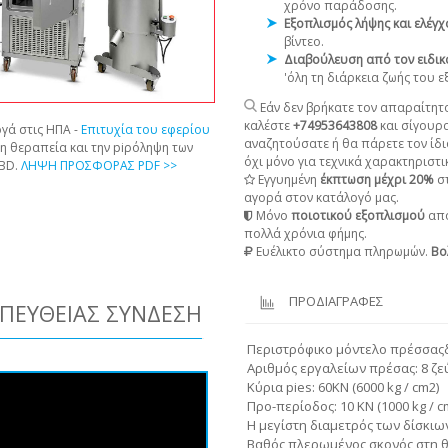
χρόνο παράδοσης.
Εξοπλισμός λήψης και ελέγ
βίντεο.
Διαβούλευση από τον ειδικ
'όλη τη διάρκεια ζωής του 
Εάν δεν βρήκατε τον απαραίτητο
καλέστε
+74953643808
και σίγουρ
γά στις ΗΠΑ -
Επιτυχία του εφερίου
αναζητούσατε ή θα πάρετε τον ίδι
τη θεραπεία και την piρόληψη των
όχι μόνο για τεχνικά χαρακτηριστικ
CBD.
ΛΗΨΗ ΠΡΟΣΦΟΡΑΣ PDF >>
Εγγυημένη
έκπτωση μέχρι 20%
στ
αγορά στον κατάλογό μας.
Μόνο
ποιοτικού εξοπλισμού
από
πολλά χρόνια φήμης.
Ευέλικτο σύστημα πληρωμών.
Βο
ΠΡΟΔΙΑΓΡΑΦΕΣ
ΠΕΥΘΕΊΑΣ ΣΎΝΔΕΣΗ
Περιστρόφικο μόντελο πρέσσας
Αριθμός εργαλείων πρέσας: 8 ζε
Κύρια pies: 60KN (6000 kg / cm2)
Προ-περίοδος: 10 KN (1000 kg / c
Η μεγίστη διαμετρός των δίσκιω
Βαθός πλερωμένος σκονός στη θ