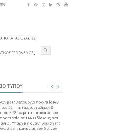
3808
ΑΠΌ ΚΑΤΑΣΚΕΥΑΣΤΈΣ
ΑΤΙΚΌΣ ΕΞΟΠΛΙΣΜΌΣ
ΚΙO ΤΎΠΟΥ
νων με τη λειτουργία προ-πιέσεων
α του 22 mm. Εγκαταστάθηκαν 8
ο του βιβλίου με τα κατασκεύασμα
 προστασία σε 14400 δίσκους ανά
άνεις . Υπαρχει η ομαλη υθμιση της
ινωνία της κοινωνίας των 6 τόνων.