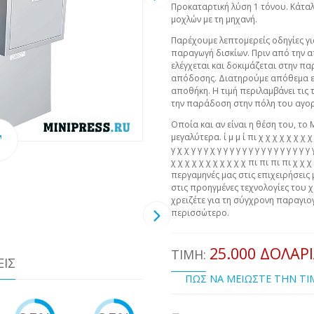
Προκαταρτική λύση 1 τόνου. Κάτα
μοχλών με τη μηχανή.
Παρέχουμε λεπτομερείς οδηγίες γι
παραγωγή δισκίων. Πριν από την 
ελέγχεται και δοκιμάζεται στην π
απόδοσης. Διατηρούμε απόθεμα ε
αποθήκη. Η τιμή περιλαμβάνει τις 
την παράδοση στην πόλη του αγο
Οποία και αν είναι η θέση του, το 
μεγαλύτερα. ί μ μ ί πι χ χ χ χ χ χ χ χ χ 
γ χ χ γ γ γ χ γ γ γ γ γ γ γ γ γ γ γ γ γ γ 
χ χ χ χ χ χ χ χ χ χ χ πι πι πι πι χ χ
περγαμηνές μας στις επιχειρήσεις 
στις προηγμένες τεχνολογίες του χ
χρειζέτε για τη σύγχρονη παραγιογ
περισσώτερο.
25.000 ΔΟΛΆΡ
ΤΙΜΉ:
ΕΙΣ
ΠΩΣ ΝΑ ΜΕΙΩΣΤΕ ΤΗΝ Τ