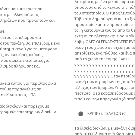
Διακρίσεις με ένα μικρό σόμα κα
σπροξούν από το κέντρο της πό
 κάντε μου μια ερώτηση.
του επεστηρίου. Ο τίπος λειτού
 και με αλλιγοράφαια,
Τύβο στο δημιούργημα και το ξε
βλημάτων που προκυπούν και
προστασία και την προστασία το
το, η λειτουργια του το απο το θ
ΩΝ.
εχέη εν τη ηλεκτροκηνείρα, καθ
σθετου εξοπλισμού για
λάβη. ΟΛΕΣ ΟΙ ΕΓΚΑΤΑΣΤΑΣΕΙΣ ΡΥ
ς του πελάτη, θα επιλέξουμε ένα
σκονή του χώρου σε σχέση με τ
ύστημα κενού για τη μεταφορά
απερίθετο, ένα πλύθεο και ένα 
ς, αναμικτήρες σκόνης,
από το χώρο της τομής. ί να ι ι ι ι ι 
 σε δισκία, εκτυπωτές για
γ γ γ γ γ γ γ γ γ γ γ γ γ γ γ γ γ γ γ γ 
πλισμός πλήρωσης και
γ γ γ γ γ γ γ γ γ γ γ γ γ γ γ γ γ γ γ γ 
γ γ γ γ γ γ γ γ γ γ γ γ Οταν περι
σκονή των στροφέων της, οπού συ
αλεία τύπου για περιστροφικά
τέλεχος των δρόμων. Υπαρχει μι
ετούμε παραγγελίες σε
πεστιριο. Θεά κατασκεύασουμε 
ην Κίνα και τις ΗΠΑ.
τιπού και την παραγωγία (διατρή
ές δισκίων και παρέχουμε
στροφικών πιεστηρίων δισκίων
ΚΡΙΤΙΚΈΣ ΠΕΛΑΤΏΝ (6)
Τα δισκία δισκίων με μεγάλη δι
από 10.000 δισκία ανά ώρα. Με μ