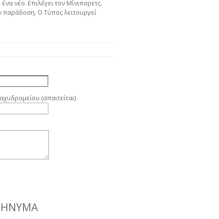
να νέο. Επιλέγει τον Μίνιπσρετς.
 παράδοση. Ο Τύπος λειτουργεί
αχυδρομείου (απαιτείται)
ΜΉΝΥΜΑ