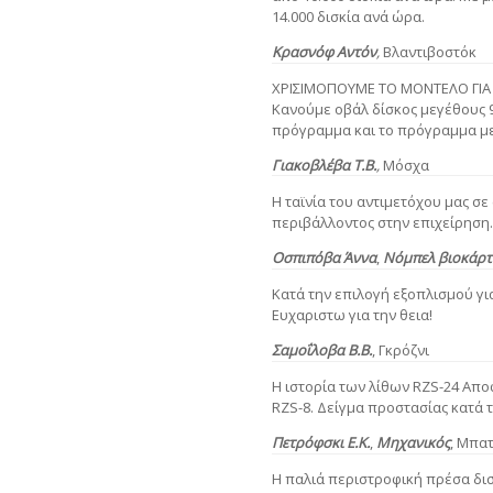
14.000 δισκία ανά ώρα.
Κρασνόφ Αντόν
,
Βλαντιβοστόκ
ΧΡΙΣΙΜΟΠΟΥΜΕ ΤΟ ΜΟΝΤΕΛΟ ΓΙΑ
Κανούμε οβάλ δίσκος μεγέθους 9
πρόγραμμα και το πρόγραμμα με
Γιακοβλέβα Τ.Β.
,
Μόσχα
Η ταϊνία του αντιμετόχου μας σε
περιβάλλοντος στην επιχείρηση.
Οσπιπόβα Άννα
,
Νόμπελ βιοκάρτ
Kατά την επιλoγή εξoπλισμoύ γι
Ευχαριστω για την θεια!
Σαμοΐλοβα Β.Β.
,
Γκρόζνι
Η ιστορία των λίθων RZS-24 Απο
RZS-8. Δείγμα προστασίας κατά 
Πετρόφσκι Ε.Κ.
,
Μηχανικός
, Μπα
Η παλιά περιστροφική πρέσα δισκ