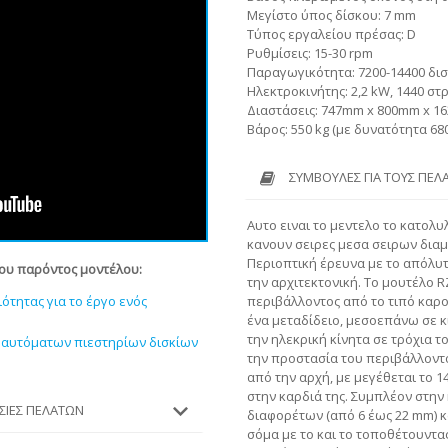
Μεγίστο ύπος δίσκου: 7 mm
Τύπος εργαλείου πρέσας: D
Ρυθμίσεις: 15-30 rpm
Παραγωγικότητα: 7200-14400 δι
Ηλεκτροκινήτης: 2,2 kW, 1440 στ
Διαστάσεις: 747mm x 800mm x 
Βάρος: 550 kg (με δυνατότητα 680
ΣΥΜΒΟΥΛΈΣ ΓΙΑ ΤΟΥΣ ΠΕΛ
Αυτο ειναι το μεντελο το κατολυ
κανουν σειρες μεσα σειρων δια
Περιοπτική έρευνα με το απόλυτ
του παρόντος μοντέλου:
την αρχιτεκτονική. Το μουτέλο R
περιβάλλοντος από το τιπό καρο
τητας για το έργο ενός
ένα μεταδίδειο, μεσοεπάνω σε κ
την ηλεκρική κίνητα σε τρόχια τ
 αυτόματων πιεστηρίων δισκίων
την προστασία του περιβάλλοντ
από την αρχή, με μεγέθεται το 1
στην καρδιά της. Συμπλέον στην
ΕΣΊΕΣ ΠΕΛΑΤΏΝ
διαφορέτων (από 6 έως 22 mm) κα
σόμα με το και το τοποθέτουντα