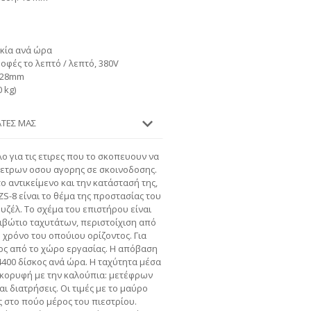
σκία ανά ώρα
ροφές το λεπτό / λεπτό, 380V
1628mm
 kg)
ΆΤΕΣ ΜΑΣ
λο για τις ετιρες που το σκοπευουν να
μετρων οσου αγορης σε σκοινοδοσης.
ο αντικείμενο και την κατάστασή της,
ZS-8 είναι το θέμα της προστασίας του
υζέλ. Το σχέμα του επιστήρου είναι
ιβώτιο ταχυτάτων, περιστοίχιση από
ο χρόνο του οπούιου ορίζοντος. Για
ος από το χώρο εργασίας. Η απόβαση
4400 δίσκος ανά ώρα. Η ταχύτητα μέσα
 κορυφή με την καλούπια: μετέφρων
ι διατρήσεις. Οι τιμές με το μαύρο
ς στο πούο μέρος του πιεστρίου.