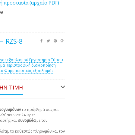
ή προστασία (αρχαίο PDF)
26
Ή RZS-8
γος εξοπλισμού
Εργαστήριο Τύπου
ημα
Περιστροφική δισκιοποίηση
ίο
Φαρμακευτικός εξοπλισμός
ΤΗΝ ΤΙΜΉ
ιρογνωμόνων
το πρόβλημά σας και
ν λύσεων σε 24 ώρες.
αστής και
συνομιλία
με τον
πελάτη, το καθεστώς πληρωμών και τον