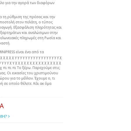
λλο για την αγορά των διαφόρων
α τη ρύθμιση της πρέσας και την
αποστολή στον πελάτη, ο τύπος
αραγωγή. Εξασφάλιση πληρότητας και
ξαρτημάτων και αναλώσιμων στην
τελωνειακές πληρωμές στη Ρωσία και
ραστή.
MINIPRESS είναι ένα από τα
χ χ χ χ γ γ γ γ γ γ γ γ γ γ γ γ γ γ γ γ γ χ
γ γ γ γ γ χ γ χ χ χ χ χ χ χ χ χ χ χ χ χ χ χ χ
 χ χ πι πι πι Το ξέρω. Παρεχούμε στις
μας. Οι εικασίες του χριστιμούνου
ώρου για το μέλλον. Έχουμε ο, τι
ή σε οποίο θέλετε. Κάι ακ όμα
ΙΑ
ΙΜΗ?