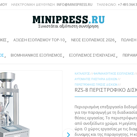
ΣΜΟΎ
ΗΛΕΚΤΡΟΝΙΚΗ ΔΙΕΥΘΥΝΣΗ:
INFO@MINISPRESS.RU
ΤΗΛΈΦΩΝΟ:
+7 495 364 
Συνιστάται αξιόπιστη συντήρηση
ΙΚΈΣ
ΑΞΊΩΣΗ ΕΞΟΠΛΙΣΜΟΎ TOP-10
ΝΈΟΣ ΕΞΟΠΛΙΣΜΌΣ 2026
ΠΏΛΗΣΗ 
ΌΣ
ΒΙΟΜΗΧΑΝΙΚΌΣ ΕΞΟΠΛΙΣΜΌΣ
ΕΞΟΠΛΙΣΜΌΣ ΣΥΣΚΕΥΑΣΊΑΣ
ΠΕΙΡΑΜ
ΚΑΤΆΛΟΓΟΣ
/ /
ΦΑΡΜΑΚΕΥΤΙΚΌΣ ΕΞΟΠΛΙΣΜΌΣ
/ /
ΑΥΤΌΜΑΤΕΣ ΠΙΕΣΤΉΡΙΑ ΔΙΣΚΊΩΝ
/ /
ΠΕΡΙΣΤΡΟΦΙΚΈΣ ΠΡΈΣΕΣ ΔΙΣΚΊΩΝ
/ /
RZS-8 ΠΕΡΙΣΤΡΌΦΙΚO ΔΊΣ
Περιορισμένη επεξεργασία δεδομέ
για την παραγωγή με τη διαδικασί
θέσεις εργασίας. Το περιστρόφωτ
από ανοξείδωτο χρώμα. Η μεγίστη
ώρα. Ο χώρος εργασίας με τις διαφ
δυναμης και της παραγογητης. Η κο