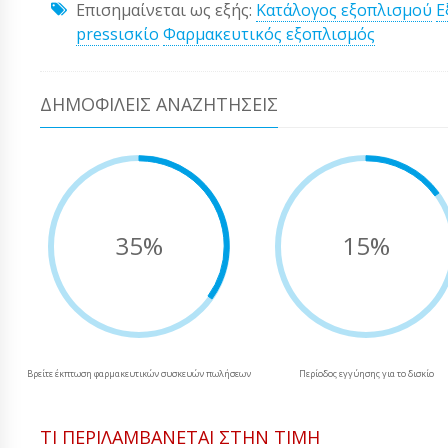
Επισημαίνεται ως εξής:
Κατάλογος εξοπλισμού
Ε
pressισκίο
Φαρμακευτικός εξοπλισμός
ΔΗΜΟΦΙΛΕΊΣ ΑΝΑΖΗΤΉΣΕΙΣ
35%
15%
Βρείτε έκπτωση φαρμακευτικών συσκευών πωλήσεων
Περίοδος εγγύησης για το δισκίο
ΤΙ ΠΕΡΙΛΑΜΒΆΝΕΤΑΙ ΣΤΗΝ ΤΙΜΉ