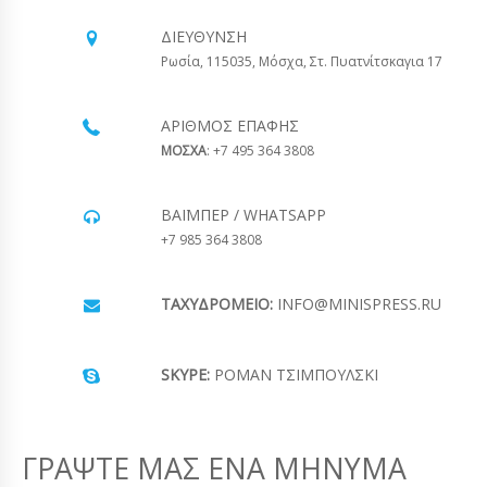
ΔΙΕΎΘΥΝΣΗ
Ρωσία, 115035, Μόσχα, Στ. Πυατνίτσκαγια 17
ΑΡΙΘΜΌΣ ΕΠΑΦΉΣ
ΜΟΣΧΑ
: +7 495 364 3808
ΒΆΙΜΠΕΡ / WHATSAPP
+7 985 364 3808
ΤΑΧΥΔΡΟΜΕΊΟ:
INFO@MINISPRESS.RU
SKYPE:
ΡΟΜΆΝ ΤΣΙΜΠΟΎΛΣΚΙ
ΓΡΆΨΤΕ ΜΑΣ ΈΝΑ ΜΉΝΥΜΑ