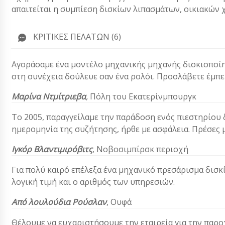
απαιτείται η συμπίεση δισκίων λιπασμάτων, οικιακών 
ΚΡΙΤΙΚΈΣ ΠΕΛΑΤΏΝ (6)
Αγοράσαμε ένα μοντέλο μηχανικής μηχανής δισκιοποίησ
στη συνέχεια δούλευε σαν ένα ρολόι. Προσλάβετε έμπε
Μαρίνα Ντμίτριεβα
,
Πόλη του Εκατερίνμπουργκ
Το 2005, παραγγείλαμε την παράδοση ενός πιεστηρίου
ημερομηνία της συζήτησης, ήρθε με ασφάλεια. Πρέσες μ
Ιγκόρ Βλαντιμιρόβιτς
, Νοβοσιμπίρσκ περιοχή
Για πολύ καιρό επέλεξα ένα μηχανικό πρεσάρισμα δισκ
λογική τιμή και ο αριθμός των υπηρεσιών.
Από λουλούδια
Ρούσλαν
,
Ουφά
Θέλουμε να ευχαριστήσουμε την εταιρεία για την παρο