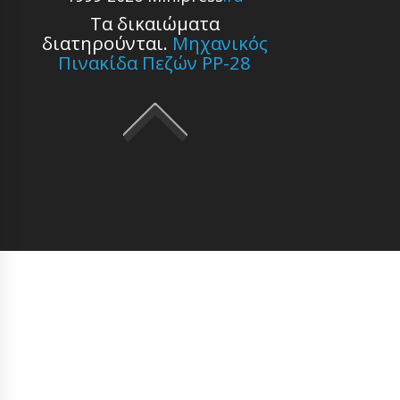
Τα δικαιώματα
διατηρούνται.
Μηχανικός
Πινακίδα Πεζών PP-28