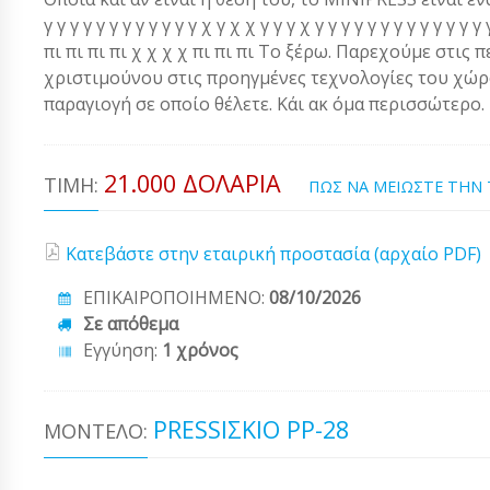
γ γ γ γ γ γ γ γ γ γ γ γ χ γ χ χ γ γ γ χ γ γ γ γ γ γ γ γ γ γ γ 
πι πι πι πι χ χ χ χ πι πι πι Το ξέρω. Παρεχούμε στις 
χριστιμούνου στις προηγμένες τεχνολογίες του χώρου
παραγιογή σε οποίο θέλετε. Κάι ακ όμα περισσώτερο.
21.000 ΔΟΛΆΡΙΑ
ΤΙΜΉ:
ΠΩΣ ΝΑ ΜΕΙΩΣΤΕ ΤΗΝ
Κατεβάστε στην εταιρική προστασία (αρχαίο PDF)
ΕΠΙΚΑΙΡΟΠΟΙΗΜΕΝΟ:
08/10/2026
Σε απόθεμα
Εγγύηση:
1 χρόνος
PRESSΙΣΚΊΟ PP-28
ΜΟΝΤΈΛΟ: