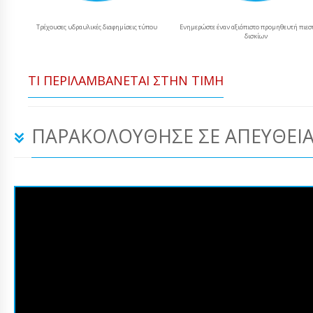
Τρέχουσες υδραυλικές διαφημίσεις τύπου
Ενημερώστε έναν αξιόπιστο προμηθευτή πιεσ
δισκίων
ΤΙ ΠΕΡΙΛΑΜΒΆΝΕΤΑΙ ΣΤΗΝ ΤΙΜΉ
ΠΑΡΑΚΟΛΟΎΘΗΣΕ ΣΕ ΑΠΕΥΘΕΊΑ