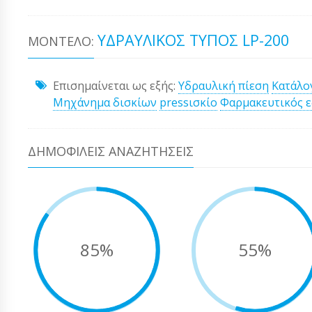
ΥΔΡΑΥΛΙΚΌΣ ΤΎΠΟΣ LP-200
ΜΟΝΤΈΛΟ:
Επισημαίνεται ως εξής:
Υδραυλική πίεση
Κατάλο
Μηχάνημα δισκίων
pressισκίο
Φαρμακευτικός 
ΔΗΜΟΦΙΛΕΊΣ ΑΝΑΖΗΤΉΣΕΙΣ
85%
55%