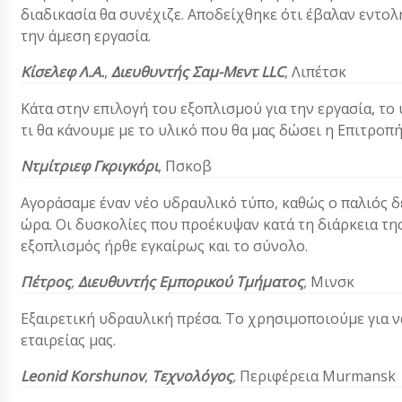
διαδικασία θα συνέχιζε. Αποδείχθηκε ότι έβαλαν εντο
την άμεση εργασία.
Κίσελεφ Λ.Α.
,
Διευθυντής
Σαμ-Μεντ LLC
,
Λιπέτσκ
Κάτα στην επιλογή του εξοπλισμού για την εργασία, το
τι θα κάνουμε με το υλικό που θα μας δώσει η Επιτροπή
Ντμίτριεφ Γκριγκόρι
,
Πσκοβ
Αγοράσαμε έναν νέο υδραυλικό τύπο, καθώς ο παλιός δε
ώρα. Οι δυσκολίες που προέκυψαν κατά τη διάρκεια της
εξοπλισμός ήρθε εγκαίρως και το σύνολο.
Πέτρος
,
Διευθυντής Εμπορικού Τμήματος
,
Μινσκ
Εξαιρετική υδραυλική πρέσα. Το χρησιμοποιούμε για ν
εταιρείας μας.
Leonid Korshunov
,
Τεχνολόγος
,
Περιφέρεια Murmansk