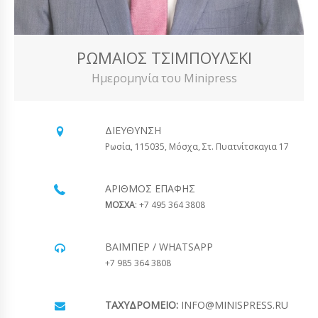
ΡΩΜΑΊΟΣ ΤΣΙΜΠΟΎΛΣΚΙ
Ημερομηνία του Minipress
ΔΙΕΎΘΥΝΣΗ
Ρωσία, 115035, Μόσχα, Στ. Πυατνίτσκαγια 17
ΑΡΙΘΜΌΣ ΕΠΑΦΉΣ
ΜΟΣΧΑ
: +7 495 364 3808
ΒΆΙΜΠΕΡ / WHATSAPP
+7 985 364 3808
ΤΑΧΥΔΡΟΜΕΊΟ:
INFO@MINISPRESS.RU