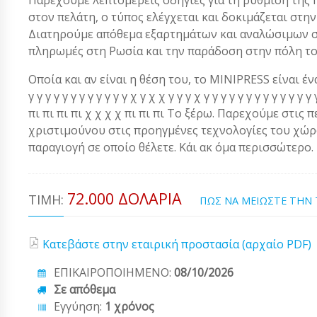
στον πελάτη, ο τύπος ελέγχεται και δοκιμάζεται στ
Διατηρούμε απόθεμα εξαρτημάτων και αναλώσιμων στ
πληρωμές στη Ρωσία και την παράδοση στην πόλη το
Οποία και αν είναι η θέση του, το MINIPRESS είναι ένα α
γ γ γ γ γ γ γ γ γ γ γ γ χ γ χ χ γ γ γ χ γ γ γ γ γ γ γ γ γ γ γ 
πι πι πι πι χ χ χ χ πι πι πι Το ξέρω. Παρεχούμε στις 
χριστιμούνου στις προηγμένες τεχνολογίες του χώρου
παραγιογή σε οποίο θέλετε. Κάι ακ όμα περισσώτερο.
72.000 ΔΟΛΆΡΙΑ
ΤΙΜΉ:
ΠΩΣ ΝΑ ΜΕΙΩΣΤΕ ΤΗΝ
Κατεβάστε στην εταιρική προστασία (αρχαίο PDF)
ΕΠΙΚΑΙΡΟΠΟΙΗΜΕΝΟ:
08/10/2026
Σε απόθεμα
Εγγύηση:
1 χρόνος