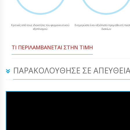
Κριτικές από τους ιδιοκτήτες του φαρμακευτικού
Ενημερώστε έναν αξιόπιστο προμηθευτή πιεσ
εξοπλισμού
δισκίων
ΤΙ ΠΕΡΙΛΑΜΒΆΝΕΤΑΙ ΣΤΗΝ ΤΙΜΉ
ΠΑΡΑΚΟΛΟΎΘΗΣΕ ΣΕ ΑΠΕΥΘΕΊΑ