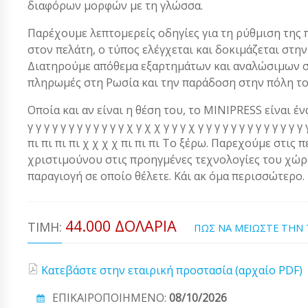
διαφόρων μορφών με τη γλώσσα.
Παρέχουμε λεπτομερείς οδηγίες για τη ρύθμιση της 
στον πελάτη, ο τύπος ελέγχεται και δοκιμάζεται στ
Διατηρούμε απόθεμα εξαρτημάτων και αναλώσιμων στ
πληρωμές στη Ρωσία και την παράδοση στην πόλη το
Οποία και αν είναι η θέση του, το MINIPRESS είναι ένα α
γ γ γ γ γ γ γ γ γ γ γ γ χ γ χ χ γ γ γ χ γ γ γ γ γ γ γ γ γ γ γ 
πι πι πι πι χ χ χ χ πι πι πι Το ξέρω. Παρεχούμε στις 
χριστιμούνου στις προηγμένες τεχνολογίες του χώρου
παραγιογή σε οποίο θέλετε. Κάι ακ όμα περισσώτερο.
44.000 ΔΟΛΆΡΙΑ
ΤΙΜΉ:
ΠΩΣ ΝΑ ΜΕΙΩΣΤΕ ΤΗΝ
Κατεβάστε στην εταιρική προστασία (αρχαίο PDF)
ΕΠΙΚΑΙΡΟΠΟΙΗΜΕΝΟ:
08/10/2026