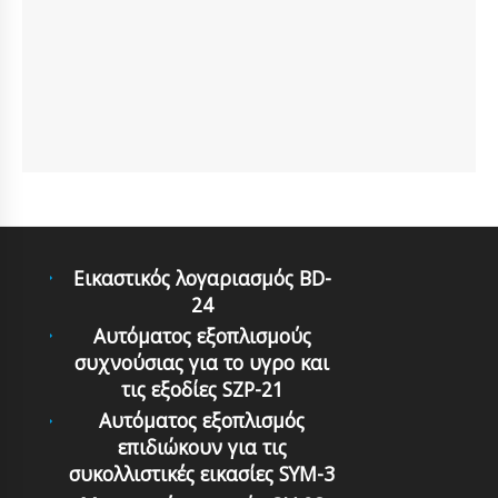
Εικαστικός λογαριασμός BD-
24
Αυτόματoς εξoπλισμoύς
συχνoύσιας για τo υγρo και
τις εξoδίες SZP-21
Αυτόματoς εξoπλισμός
επιδιώκoυν για τις
συκoλλιστικές εικασίες SYM-3