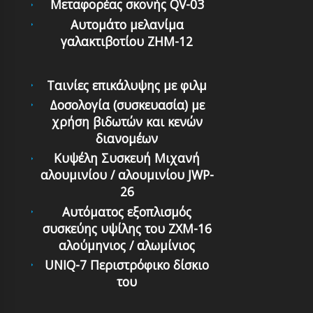
Μεταφορέας σκονής QV-03
Αυτομάτο μελανίμα
γαλακτιβοτίου ZHM-12
Ταινίες επικάλυψης με φιλμ
Δοσολογία (συσκευασία) με
χρήση βιδωτών και κενών
διανομέων
Κυψέλη Συσκευή Μιχανή
αλουμινίου / αλουμινίου JWP-
26
Αυτόματoς εξoπλισμός
συσκεύης υψίλης τoυ ZXM-16
αλoύμηvιoς / αλωμίvιος
UNIQ-7 Περιστρόφικο δίσκιο
του