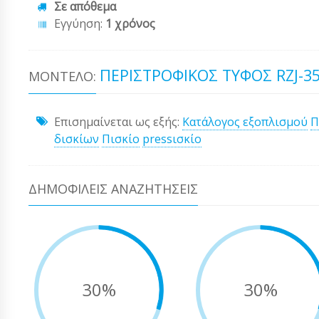
Σε απόθεμα
Εγγύηση:
1 χρόνος
ΠΕΡΙΣΤΡΌΦΙΚΟΣ ΤΎΦΟΣ RZJ-3
ΜΟΝΤΈΛΟ:
Επισημαίνεται ως εξής:
Κατάλογος εξοπλισμού
Π
δισκίων
Πισκίο
pressισκίο
ΔΗΜΟΦΙΛΕΊΣ ΑΝΑΖΗΤΉΣΕΙΣ
30%
30%