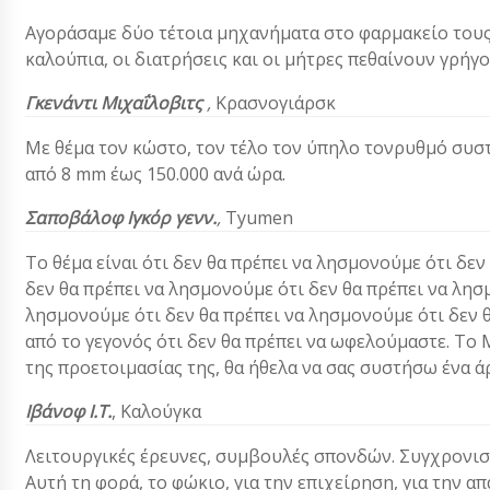
Αγοράσαμε δύο τέτοια μηχανήματα στο φαρμακείο τους
καλούπια, οι διατρήσεις και οι μήτρες πεθαίνουν γρήγο
Γκενάντι Μιχαΐλοβιτς
,
Κρασνογιάρσκ
Με θέμα τον κώστο, τον τέλο τον ύπηλο τονρυθμό συσ
από 8 mm έως 150.000 ανά ώρα.
Σαποβάλοφ Ιγκόρ γενν.
,
Τyumen
Το θέμα είναι ότι δεν θα πρέπει να λησμονούμε ότι δε
δεν θα πρέπει να λησμονούμε ότι δεν θα πρέπει να λησ
λησμονούμε ότι δεν θα πρέπει να λησμονούμε ότι δεν 
από το γεγονός ότι δεν θα πρέπει να ωφελούμαστε. Το 
της προετοιμασίας της, θα ήθελα να σας συστήσω ένα ά
Ιβάνοφ Ι.Τ.
,
Καλούγκα
Λειτουργικές έρευνες, συμβουλές σπονδών. Συγχρονισμ
Αυτή τη φορά, το φώκιο, για την επιχείρηση, για την 