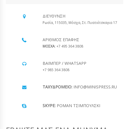
ΔΙΕΎΘΥΝΣΗ
Ρωσία, 115035, Μόσχα, Στ. Πυατνίτσκαγια 17
ΑΡΙΘΜΌΣ ΕΠΑΦΉΣ
ΜΟΣΧΑ
: +7 495 364 3808
ΒΆΙΜΠΕΡ / WHATSAPP
+7 985 364 3808
ΤΑΧΥΔΡΟΜΕΊΟ:
INFO@MINISPRESS.RU
SKYPE:
ΡΟΜΆΝ ΤΣΙΜΠΟΎΛΣΚΙ