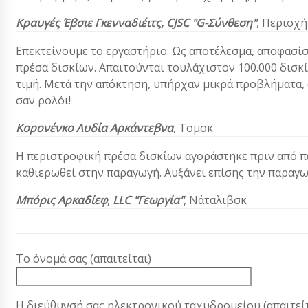
Κραυγές
Έβσιε Γκενναδιέιτς,
CJSC "G-Σύνθεση"
,
Περιοχή
Επεκτείνουμε το εργαστήριο. Ως αποτέλεσμα, αποφασίσ
πρέσα δισκίων. Απαιτούνται τουλάχιστον 100.000 δισκί
τιμή. Μετά την απόκτηση, υπήρχαν μικρά προβλήματα,
σαν ρολόι!
Κορονένκο Λυδία Αρκάντεβνα
, Τομσκ
Η περιστροφική πρέσα δισκίων αγοράστηκε πριν από περ
καθιερωθεί στην παραγωγή. Αυξάνει επίσης την παραγω
Μπόρις Αρκαδίεφ
,
LLC "Γεωργία"
, Νάταλιβσκ
Το όνομά σας (απαιτείται)
Η διεύθυνσή σας ηλεκτρονικού ταχυδρομείου (απαιτείτ