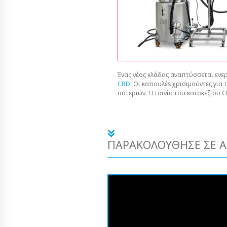
Ένας νέος κλάδος αναπτύσσεται ενερ
CBD
. Οι καπουλέs χρισιμούντες για 
αστεριών. Η ταϊνία του κατσκέζιου 
ΠΑΡΑΚΟΛΟΎΘΗΣΕ ΣΕ Α