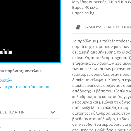
Μεγέθος συσκευής: 710 x 510 x 
Βάρος: 40 κιλά
Βάρος: 55 kg
ΣΥΜΒΟΥΛΈΣ ΓΙΑ ΤΟΥΣ ΠΕΛ
Το πρόβλημα με πολλές πρέσες δι
συμπίεσης και μετακίνησης των 
δεξαμενή αποθήκευσης, το δισκί
σκόνη. Ως αποτέλεσμα, σχηματίζ
επιφάνεια των δισκίων. Στο μέλλ
των κυψελών και των μηχανημά
του παρόντος μοντέλου:
ιδιαίτερες δυσκολίες όταν προ
δισκία με κελύφη. Η λύση για τ
μπλετών
δισκία είναι ένας οριζόντιας σ
χείο για την αποτύπωση του
απόδοσης. Η βάση του εξοπλισμο
κυλίνδρους από καουτσούκ, γεγ
λειτουργία και μειώνει τη δόνη
από ανοξείδωτο χάλυβα, το κύρι
ΕΣΊΕΣ ΠΕΛΑΤΏΝ
διάτρητος κύλινδρος, μέσα στον
βρεθούν στον κύλινδρο, τα δισκ
στην έξοδο. Ένα ακροφύσιο για
.
στο μέσο του κυλίνδρου. Με τις 