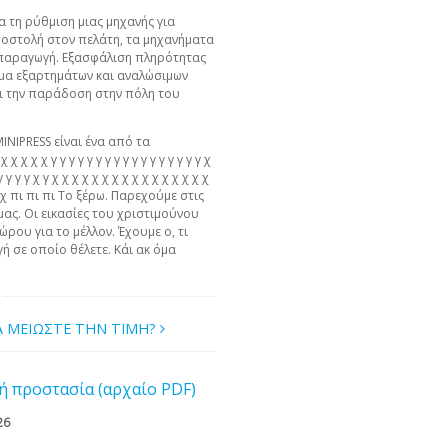
α τη ρύθμιση μιας μηχανής για
ποστολή στον πελάτη, τα μηχανήματα
ν παραγωγή. Εξασφάλιση πληρότητας
μα εξαρτημάτων και αναλώσιμων
ει την παράδοση στην πόλη του
MINIPRESS είναι ένα από τα
χ χ χ χ γ γ γ γ γ γ γ γ γ γ γ γ γ γ γ γ γ χ
γ γ γ γ γ χ γ χ χ χ χ χ χ χ χ χ χ χ χ χ χ χ χ
 χ χ πι πι πι Το ξέρω. Παρεχούμε στις
μας. Οι εικασίες του χριστιμούνου
ώρου για το μέλλον. Έχουμε ο, τι
ή σε οποίο θέλετε. Κάι ακ όμα
Α ΜΕΙΩΣΤΕ ΤΗΝ ΤΙΜΗ?
ή προστασία (αρχαίο PDF)
26