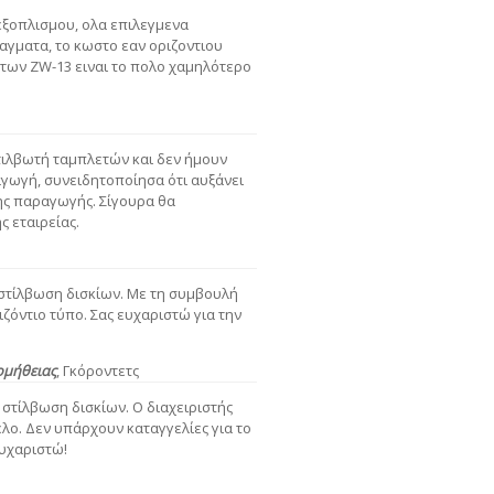
εξοπλισμου, ολα επιλεγμενα
αγματα, το κωστο εαν οριζοντιου
των ZW-13 ειναι το πολο χαμηλότερο
τιλβωτή ταμπλετών και δεν ήμουν
γωγή, συνειδητοποίησα ότι αυξάνει
της παραγωγής. Σίγουρα θα
ς εταιρείας.
 στίλβωση δισκίων. Με τη συμβουλή
ιζόντιο τύπο. Σας ευχαριστώ για την
ομήθειας
, Γκόροντετς
 στίλβωση δισκίων. Ο διαχειριστής
λο. Δεν υπάρχουν καταγγελίες για το
Ευχαριστώ!