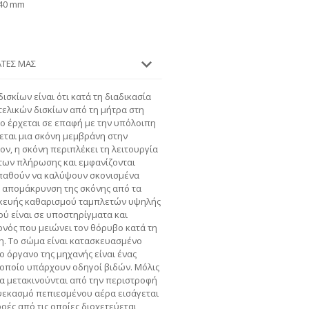
840 mm
ΆΤΕΣ ΜΑΣ
σκίων είναι ότι κατά τη διαδικασία
τελικών δισκίων από τη μήτρα στη
ο έρχεται σε επαφή με την υπόλοιπη
εται μια σκόνη μεμβράνη στην
ον, η σκόνη περιπλέκει τη λειτουργία
των πλήρωσης και εμφανίζονται
σπαθούν να καλύψουν σκονισμένα
ην απομάκρυνση της σκόνης από τα
υσκευής καθαρισμού ταμπλετών υψηλής
ύ είναι σε υποστηρίγματα και
ονός που μειώνει τον θόρυβο κατά τη
ση. Το σώμα είναι κατασκευασμένο
ο όργανο της μηχανής είναι ένας
 οποίο υπάρχουν οδηγοί βιδών. Μόλις
ία μετακινούνται από την περιστροφή
 ψεκασμό πεπιεσμένου αέρα εισάγεται
ροές από τις οποίες διοχετεύεται