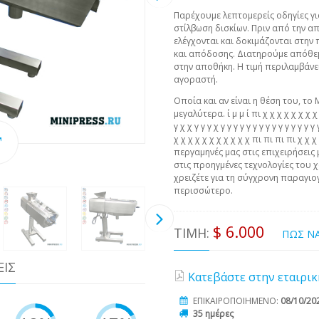
Παρέχουμε λεπτομερείς οδηγίες γι
στίλβωση δισκίων. Πριν από την α
ελέγχονται και δοκιμάζονται στη
και απόδοσης. Διατηρούμε απόθε
στην αποθήκη. Η τιμή περιλαμβάν
αγοραστή.
Οποία και αν είναι η θέση του, το 
μεγαλύτερα. ί μ μ ί πι χ χ χ χ χ χ χ χ χ 
γ χ χ γ γ γ χ γ γ γ γ γ γ γ γ γ γ γ γ γ γ 
χ χ χ χ χ χ χ χ χ χ χ πι πι πι πι χ χ
περγαμηνές μας στις επιχειρήσεις 
στις προηγμένες τεχνολογίες του χ
χρειζέτε για τη σύγχρονη παραγιογ
περισσώτερο.
$ 6.000
ΤΙΜΉ:
ΠΩΣ Ν
ΕΙΣ
Κατεβάστε στην εταιρικ
ΕΠΙΚΑΙΡΟΠΟΙΗΜΕΝΟ:
08/10/20
35 ημέρες