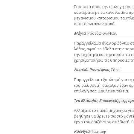
Στραφικα προς την επιλογη του 
συσταματα με τα κανονιστικα πρ
μεχανισμου καιταρισμου ταμπλε
απο τα ανταγωνιστικά.
Μάγια
, Ροστόφ-ον-Ντον
Παραγγείλαψα έναν οριζόντιο σ
λάθος, αφού το έβαλα στην παρα
την ταχύτητα και την ποιότητα 
χρησιμοποιήσω τις υπηρεσίες τη
Νικολάι
Ραντιέφσκι
, Σότσι
Παραγγείλαμε εξοπλισμό για τη
του διευθυντή, διέταξαν έναν ορ
επιλογή σας. Δουλευει τελεια.
Ίνα Βλάσοβα
,
Επικεφαλής της πρ
Αλλάξατε το παλιό μηχάνημα για
βοήθησε να βρει το σωστό μοντέ
έργο του οριζόντιου στιλβωτή. 
Κσενίγια
, Ταμπόφ