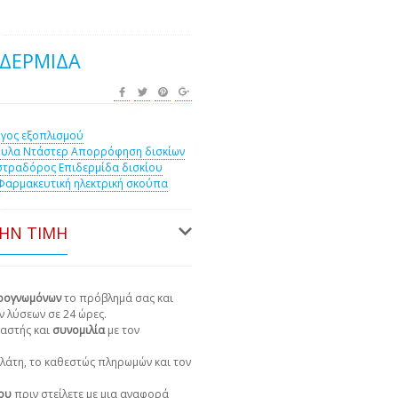
ΙΔΕΡΜΊΔΑ
γος εξοπλισμού
υλα Ντάστερ
Απορρόφηση δισκίων
στραδόρος
Επιδερμίδα δισκίου
Φαρμακευτική ηλεκτρική σκούπα
ΤΗΝ ΤΙΜΉ
ιρογνωμόνων
το πρόβλημά σας και
ν λύσεων σε 24 ώρες.
αστής και
συνομιλία
με τον
πελάτη, το καθεστώς πληρωμών και τον
χου
πριν στείλετε με μια αναφορά