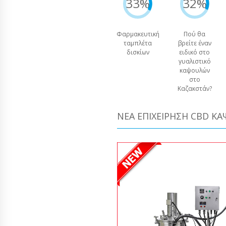
33%
32%
Φαρμακευτική
Πού θα
ταμπλέτα
βρείτε έναν
δισκίων
ειδικό στο
γυαλιστικό
καψουλών
στο
Καζακστάν?
ΝΈΑ ΕΠΙΧΕΊΡΗΣΗ CBD Κ