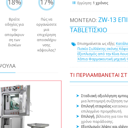
18%
17%
Εγγύηση:
1 χρόνος
ZW-13 ΕΠ
ΜΟΝΤΈΛΟ:
Βρείτε
Πώς να
οδηγίες για
οργανώσετε
TABLETΙΣΚΊΟ
την
μια
απομάκρυν
επιχείρηση
ση των
αποσκλήρυ
Επισημαίνεται ως εξής:
Κατάλο
δισκίων
νσης
Πισκίο
Συλλέκτης σκόνης
Κάφο
κάψουλας?
Εξοπλισμός από την Κίνα
Λου
Χάπια
Φαρμακευτική μηχανή
ΆΨΟΥΛΑ
ΤΙ ΠΕΡΙΛΑΜΒΆΝΕΤΑΙ Σ
Σταδιακή αξιολόγηση εμπε
μια λεπτομερή συζήτηση τω
Επιλογή εταιρείας
κατασκευ
επιλεγμένο προμηθευτή.
Επιλογή
, βέλτιστη για τον 
χρόνο παράδοσης.
Εξοπλισμός λήψης και ελέγ