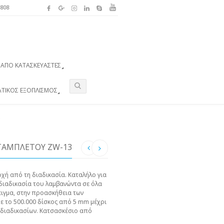
3808
ΑΠΌ ΚΑΤΑΣΚΕΥΑΣΤΈΣ
ΑΤΙΚΌΣ ΕΞΟΠΛΙΣΜΌΣ
ΤΑΜΠΛΕΤΟΎ ZW-13
χή από τη διαδικασία. Καταλήλο για
διαδικασία του λαμβανώντα σε όλα
ειγμα, στην προασκήθεια των
ε το 500.000 δίσκος από 5 mm μέχρι
 διαδικασίων. Κατσασκέσιο από