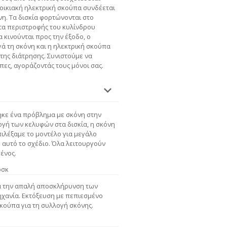
α οικιακή ηλεκτρική σκούπα συνδέεται
νη. Τα δισκία φορτώνονται στο
τα περιστροφής του κυλίνδρου
α κινούνται προς την έξοδο, ο
ά τη σκόνη και η ηλεκτρική σκούπα
 της διάτρησης. Συνιστούμε να
πες, αγοράζοντάς τους μόνοι σας.
ηκε ένα πρόβλημα με σκόνη στην
ογή των κελυφών στα δισκία, η σκόνη
ιλέξαμε το μοντέλο για μεγάλο
 αυτό το σχέδιο. Όλα λειτουργούν
μένος.
ρσκ
α την απαλή αποσκλήρυνση των
ηχανία. Εκτόξευση με πεπιεσμένο
σκούπα για τη συλλογή σκόνης.