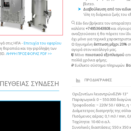
βίντεο.
Διαβούλευση από τον ειδικ
'όλη τη διάρκεια ζωής του 
Εάν δεν βρήκατε τον απαραίτητο
καλέστε
+74953643808
και σίγουρ
αναζητούσατε ή θα πάρετε τον ίδι
όχι μόνο για τεχνικά χαρακτηριστικ
γά στις ΗΠΑ -
Επιτυχία του εφερίου
Εγγυημένη
έκπτωση μέχρι 20%
στ
τη θεραπεία και την piρόληψη των
αγορά στον κατάλογό μας.
CBD.
ΛΗΨΗ ΠΡΟΣΦΟΡΑΣ PDF >>
Μόνο
ποιοτικού εξοπλισμού
από
πολλά χρόνια φήμης.
Ευέλικτο σύστημα πληρωμών.
Βο
ΠΡΟΔΙΑΓΡΑΦΕΣ
ΠΕΥΘΕΊΑΣ ΣΎΝΔΕΣΗ
Οριζοντίων λειαντρώνδZW-13"
Παραγωγικά: 0 ~ 550.000 διαγώνι
Τροφοδοσία: ~ 220V 50 / 60Hz, η
Διάμετετρος διατρητής της σόλα
Πισόμενος αέρας: 0,1 m3 / min, 0
Ταχύτητα: 10-60 σ.α.λ.
Συνολικές διαστάσεις: 550 x 350 