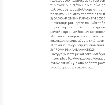
Για ολούς του πελάτσες με το χέρι στ
των σκονών. Διεξάγουμε διαβούλεις στ
αλληλογραφία, συμβάλλουμε στην ε
προκύπουν και στην προστασία του π
2) ΟΛΟΚΛΗΡΩΜΕΝΗ ΠΑΡΑΣΚΕΥΗ ΔΙΣΚΙ
Διαθέτουμε μια μεγάλη ποικιλία πρό
παραγωγή δισκίων. Κατόπιν αιτήματο
μοντέλο πρεσσών δισκίων, κοκκοποι
εξοπλισμού απομάκρυνσης σκόνης κ
καψακίων, εκτυπωτών για εκτύπωση 
εξοπλισμού πλήρωσης και συσκευασία
3) ΠΡΟΜΗΘΕΙΑ ΑΝΤΑΛΛΑΚΤΙΚΩΝ
Συνεργαζόμαστε με κατασκευαστές α
πιεστηρίων δισκίων και ασχολούμαστ
ανταλλακτικών για οποιοδήποτε μον
αγοράσαμε στην εταιρεία μας.