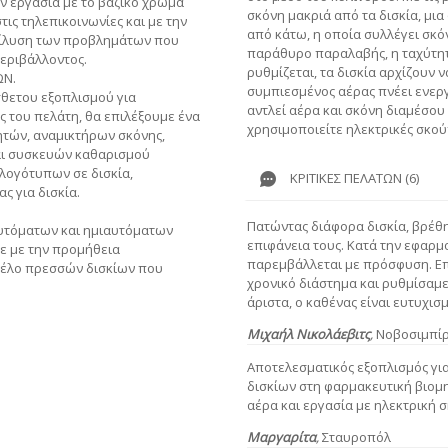
ην εργασία με το βαζικό χρώμα
σκόνη μακριά από τα δισκία, μι
ις τηλεπικοινωνίες και με την
από κάτω, η οποία συλλέγει σκό
πίλυση των προβλημάτων που
παράθυρο παραλαβής, η ταχύτη
εριβάλλοντος.
ρυθμίζεται, τα δισκία αρχίζουν ν
ΩΝ.
συμπιεσμένος αέρας πνέει ενεργ
σθετου εξοπλισμού για
αντλεί αέρα και σκόνη διαμέσου
ς του πελάτη, θα επιλέξουμε ένα
χρησιμοποιείτε ηλεκτρικές σκού
ητών, αναμικτήρων σκόνης,
αι συσκευών καθαρισμού
λογότυπων σε δισκία,
ΚΡΙΤΙΚΈΣ ΠΕΛΑΤΏΝ (6)
ς για δισκία.
Πατώντας διάφορα δισκία, βρέθ
υτόματων και ημιαυτόματων
επιφάνεια τους. Κατά την εφαρμ
ε με την προμήθεια
παρεμβάλλεται με πρόσφυση. Επ
τέλο πρεσσών δισκίων που
χρονικό διάστημα και ρυθμίσαμε
άριστα, ο καθένας είναι ευτυχισ
Μιχαήλ Νικολάεβιτς
,
Νοβοσιμπί
Αποτελεσματικός εξοπλισμός γι
δισκίων στη φαρμακευτική βιομ
αέρα και εργασία με ηλεκτρική 
Μαργαρίτα
,
Σταυροπόλ