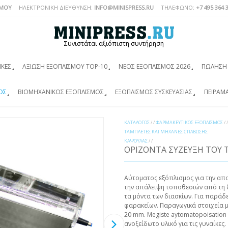
ΣΜΟΎ
ΗΛΕΚΤΡΟΝΙΚΗ ΔΙΕΥΘΥΝΣΗ:
INFO@MINISPRESS.RU
ΤΗΛΈΦΩΝΟ:
+7 495 364 
Συνιστάται αξιόπιστη συντήρηση
ΙΚΈΣ
ΑΞΊΩΣΗ ΕΞΟΠΛΙΣΜΟΎ TOP-10
ΝΈΟΣ ΕΞΟΠΛΙΣΜΌΣ 2026
ΠΏΛΗΣΗ 
ΌΣ
ΒΙΟΜΗΧΑΝΙΚΌΣ ΕΞΟΠΛΙΣΜΌΣ
ΕΞΟΠΛΙΣΜΌΣ ΣΥΣΚΕΥΑΣΊΑΣ
ΠΕΙΡΑΜ
ΚΑΤΆΛΟΓΟΣ
/ /
ΦΑΡΜΑΚΕΥΤΙΚΌΣ ΕΞΟΠΛΙΣΜΌΣ
/ /
ΤΑΜΠΛΈΤΕΣ ΚΑΙ ΜΗΧΑΝΈΣ ΣΤΊΛΒΩΣΗΣ
ΚΆΨΟΥΛΑΣ
/ /
ΟΡΊΖΟΝΤΑ ΣΎΖΕΥΞΗ ΤΟΥ 
Αύτοματος εξόπλισμος για την απο
την απάλειψη τοποθεσιών από τη 
τα μόντα των διασκίων. Για παράδ
φαρακείων. Παραγωγικά στοιχεία μ
20 mm. Megiste aytomatopoisation
ανοξείδωτο υλικό για τις γυναίκες.