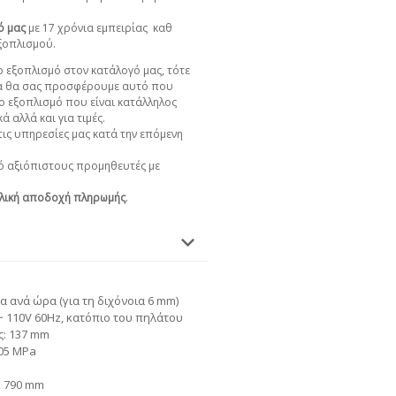
ό μας
με 17 χρόνια εμπειρίας
καθ
εξοπλισμού.
 εξοπλισμό στον κατάλογό μας, τότε
α θα σας προσφέρουμε αυτό που
ο εξοπλισμό που είναι κατάλληλος
ά αλλά και για τιμές.
ις υπηρεσίες μας κατά την επόμενη
 αξιόπιστους προμηθευτές με
λική αποδοχή πληρωμής
.
α ανά ώρα (για τη διχόνοια 6 mm)
 ~ 110V 60Hz, κατόπιο του πηλάτου
ς: 137 mm
,05 MPa
x 790 mm