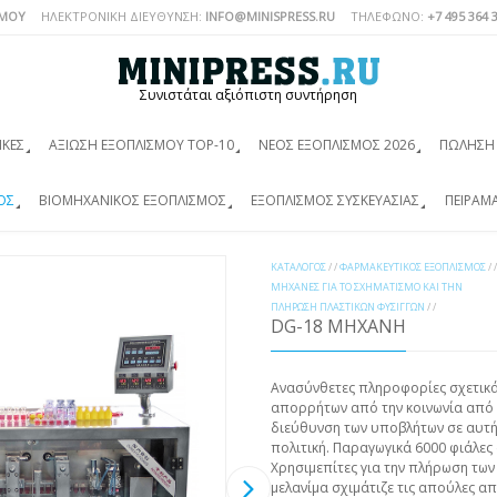
ΣΜΟΎ
ΗΛΕΚΤΡΟΝΙΚΗ ΔΙΕΥΘΥΝΣΗ:
INFO@MINISPRESS.RU
ΤΗΛΈΦΩΝΟ:
+7 495 364 
Συνιστάται αξιόπιστη συντήρηση
ΙΚΈΣ
ΑΞΊΩΣΗ ΕΞΟΠΛΙΣΜΟΎ TOP-10
ΝΈΟΣ ΕΞΟΠΛΙΣΜΌΣ 2026
ΠΏΛΗΣΗ 
ΌΣ
ΒΙΟΜΗΧΑΝΙΚΌΣ ΕΞΟΠΛΙΣΜΌΣ
ΕΞΟΠΛΙΣΜΌΣ ΣΥΣΚΕΥΑΣΊΑΣ
ΠΕΙΡΑΜ
ΚΑΤΆΛΟΓΟΣ
/ /
ΦΑΡΜΑΚΕΥΤΙΚΌΣ ΕΞΟΠΛΙΣΜΌΣ
/ /
ΜΗΧΑΝΈΣ ΓΙΑ ΤΟ ΣΧΗΜΑΤΙΣΜΌ ΚΑΙ ΤΗΝ
ΠΛΉΡΩΣΗ ΠΛΑΣΤΙΚΏΝ ΦΎΣΙΓΓΩΝ
/ /
DG-18 ΜΗΧΑΝΉ
Ανασύνθετες πληροφορίες σχετικά
απορρήτων από την κοινωνία από τ
διεύθυνση των υποβλήτων σε αυτήν 
πολιτική. Παραγωγικά 6000 φιάλες 
Χρησιμεπίτες για την πλήρωση των
μελανίμα σχιμάτιζε τις απούλες α