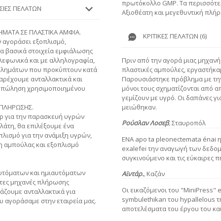
πρωτόκολλο GMP. Τα περισσότερα
ΕΣΊΕΣ ΠΕΛΑΤΏΝ
Αξιοθέατη και μεγεθυντική πλή
ΗΜΑΤΑ ΣΕ ΠΛΑΣΤΙΚΑ ΑΜΦΙΑ.
ΚΡΙΤΙΚΈΣ ΠΕΛΑΤΏΝ (6)
ν αγοράσει εξοπλισμό,
τα βασικά στοιχεία εμφιάλωσης
Πριν από την αγορά μιας μηχανή
λεφωνικά και με αλληλογραφία,
πλαστικές αμπούλες, εργαστήκα
βλημάτων που προκύπτουν κατά
Παρουσιάστηκε πρόβλημα με τη
αρέχουμε ανταλλακτικά και
μόνοι τους σχηματίζονται από 
ν πώληση χρησιμοποιημένου
γεμίζουν με υγρό. Οι δαπάνες γ
μειώθηκαν.
 ΠΛΗΡΩΣΗΣ.
ρ για την παρασκευή υγρών
Ρούσλαν Λοσεβ
,
Σταυροπόλ
λάτη, θα επιλέξουμε ένα
πλισμό για την ανάμιξη υγρών,
ENA apo ta pleonectemata énai 
η αμπούλας και εξοπλισμό
exalefei την αναγωγή των δεδομ
συγκινούμενο και τις εύκαιρες 
υτόματων και ημιαυτόματων
Αϊντάρ.
,
Καζάν
τες μηχανές πλήρωσης
Οι εικαζόμενοι του "MiniPress" 
άζουμε ανταλλακτικά για
symbulethikan του hypallelous 
 αγοράσαμε στην εταιρεία μας.
αποτελέσματα του έργου του και