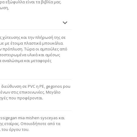
 εξώφυλλα είναι τα βιβλία μας.
ρωση,
ς χύτευσης και την πλήρωσή της σε
με με έτοιμα πλαστικά μπουκάλια.
ν πρόπλυση. Τώρα οι αμπούλες από
αποστειρωμένα υλικά και αμέσως
ια αναλώσιμα και μεταφορές
η διεύθυνση σε PVC η PE, gegonos pou
ένων στις επικοινωνίες. Μεγάλο
πηγές που προφέρονται.
essigegan mia mishen sysceyas και
της εταίρας. Οποιοδήποτε από τα
 του έργου του.