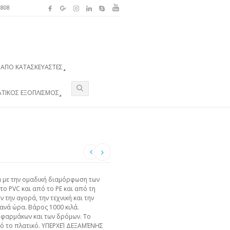
3808
ΑΠΌ ΚΑΤΑΣΚΕΥΑΣΤΈΣ
ΑΤΙΚΌΣ ΕΞΟΠΛΙΣΜΌΣ
 με την ομαδική διαμόρφωση των
ο PVC και από το ΡΕ και από τη
την αγορά, την τεχνική και την
ανά ώρα. Βάρος 1000 κιλά.
 φαρμάκων και των δρόμων. Το
πό το πλατικό. ΥΠΕΡΧΕΊ ΔΕΞΑΜΈΝΗΣ