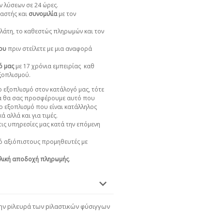
ν λύσεων σε 24 ώρες.
αστής και
συνομιλία
με τον
πελάτη, το καθεστώς πληρωμών και τον
χου
πριν στείλετε με μια αναφορά
ό μας
με 17 χρόνια εμπειρίας
καθ
εξοπλισμού.
 εξοπλισμό στον κατάλογό μας, τότε
α θα σας προσφέρουμε αυτό που
ο εξοπλισμό που είναι κατάλληλος
ά αλλά και για τιμές.
ις υπηρεσίες μας κατά την επόμενη
 αξιόπιστους προμηθευτές με
λική αποδοχή πληρωμής
.
την piλευρά των piλαστικών φύσιγγων