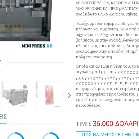
ΑΠΟΘΈΣΕΙΣ ΥΡΓΟΝ, ΚΑΤΟΠΙΝ ΑΙΤ
ΜΙΑΣ ΕΡΓΟΝΗΣ ΚΑΙ ΠΡΟΓμΜΑΤΙΣΜΈ
ανοξείδωτο υλικό για τις γυναίκες.
Παρέχουμε λεπτομερείς οδηγίες γι
πλήρωση και σφράγιση. Πριν από 
μηχανήματα ελέγχονται και δοκιμ
βοηθήσουμε στην αγορά υλικών ρο
πληρότητας και απόδοσης. Διατη
αναλώσιμων στην αποθήκη. Η τιμή
πόλη του αγοραστή.
Οποία και αν είναι η θέση του, το 
μεγαλύτερα. ί μ μ ί πι χ χ χ χ χ χ χ χ χ 
γ χ χ γ γ γ χ γ γ γ γ γ γ γ γ γ γ γ γ γ γ 
χ χ χ χ χ χ χ χ χ χ χ πι πι πι πι χ χ
περγαμηνές μας στις επιχειρήσεις 
στις προηγμένες τεχνολογίες του χ
χρειζέτε για τη σύγχρονη παραγιογ
περισσώτερο.
ΕΙΣ
36.000 ΔΟΛΆΡ
ΤΙΜΉ:
ΠΩΣ ΝΑ ΜΕΙΩΣΤΕ ΤΗΝ Τ