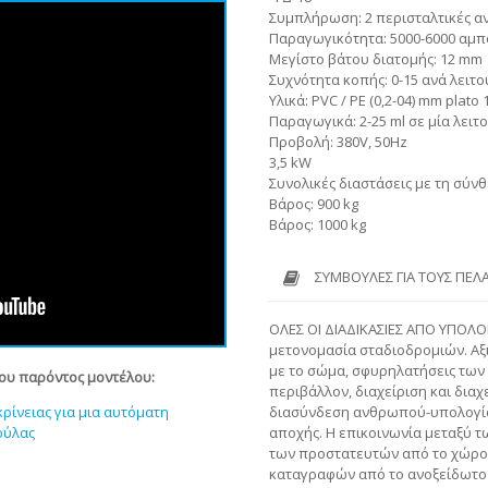
Συμπλήρωση: 2 περισταλτικές αν
Παραγωγικότητα: 5000-6000 αμπ
Μεγίστο βάτου διατομής: 12 mm
Συχνότητα κοπής: 0-15 ανά λειτο
Υλικά: PVC / PE (0,2-04) mm plato
Παραγωγικά: 2-25 ml σε μία λειτ
Προβολή: 380V, 50Hz
3,5 kW
Συνολικές διαστάσεις με τη σύ
Βάρος: 900 kg
Βάρος: 1000 kg
ΣΥΜΒΟΥΛΈΣ ΓΙΑ ΤΟΥΣ ΠΕΛ
ΟΛΕΣ ΟΙ ΔΙΑΔΙΚΑΣΙΕΣ ΑΠΟ ΥΠΟΛΟ
μετονομασία σταδιοδρομιών. Αξ
με το σώμα, σφυρηλατήσεις των 
του παρόντος μοντέλου:
περιβάλλον, διαχείριση και διαχ
διασύνδεση ανθρωπού-υπολογίστρ
ίνειας για μια αυτόματη
αποχής. Η επικοινωνία μεταξύ 
ούλας
των προστατευτών από το χώρο 
καταγραφών από το ανοξείδωτο