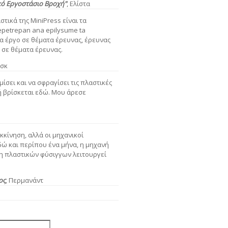
κό Εργοστάσιο Βροχή"
,
Ελίστα
στικά της MiniPress είναι τα
epetrepan ana epilysume ta
α έργο σε θέματα έρευνας, έρευνας
 σε θέματα έρευνας.
τσκ
μίσει και να σφραγίσει τις πλαστικές
ή βρίσκεται εδώ. Μου άρεσε
κίνηση, αλλά οι μηχανικοί
δώ και περίπου ένα μήνα, η μηχανή
ση πλαστικών φύσιγγων λειτουργεί
ος
, Περμανάντ