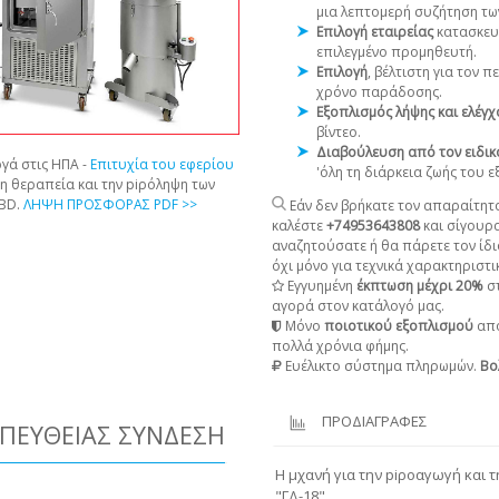
μια λεπτομερή συζήτηση τω
Επιλογή εταιρείας
κατασκευ
επιλεγμένο προμηθευτή.
Επιλογή
, βέλτιστη για τον 
χρόνο παράδοσης.
Εξοπλισμός λήψης και ελέγ
βίντεο.
Διαβούλευση από τον ειδικ
γά στις ΗΠΑ -
Επιτυχία του εφερίου
'όλη τη διάρκεια ζωής του 
τη θεραπεία και την piρόληψη των
CBD.
ΛΗΨΗ ΠΡΟΣΦΟΡΑΣ PDF >>
Εάν δεν βρήκατε τον απαραίτητο
καλέστε
+74953643808
και σίγουρ
αναζητούσατε ή θα πάρετε τον ίδι
όχι μόνο για τεχνικά χαρακτηριστικ
Εγγυημένη
έκπτωση μέχρι 20%
στ
αγορά στον κατάλογό μας.
Μόνο
ποιοτικού εξοπλισμού
από
πολλά χρόνια φήμης.
Ευέλικτο σύστημα πληρωμών.
Βο
ΠΡΟΔΙΑΓΡΑΦΕΣ
ΠΕΥΘΕΊΑΣ ΣΎΝΔΕΣΗ
Η μχανή για την piροαγωγή και 
"ΓΔ-18"