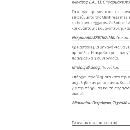
Ιγκνάτοφ
Ε.Α..
,
ΕΕ C "Φαρμακευτι
Τα ύπηλα προσόντα και τα εικονι
επιτεύγματα της MiniPress mas 
cathekonta eggaros. Θελούμε έν
και ανάπτυξης και ανάπτυξης και
Νεκρασόβα
ΣΧΕΤΙΚΑ ΜΕ.
,
Γιακού
Χρειάστηκε μια μηχανή για να γε
αμπούλες. Η ακριβότερη επιλογ
πραγματικά η συνεργασία.
Μπόρις Βλάσοφ
, Ποντόλσκ
Υπήρχαν προβλήματα κατά την εκ
ασχολήθηκαν με τα πάντα. Και ε
για την πλήρωση και τη σφράγι
σωστά.
Αθανασίου Πετρόφσκι
,
Τεχνολόγ
Το όνομά σας (απαιτείται)