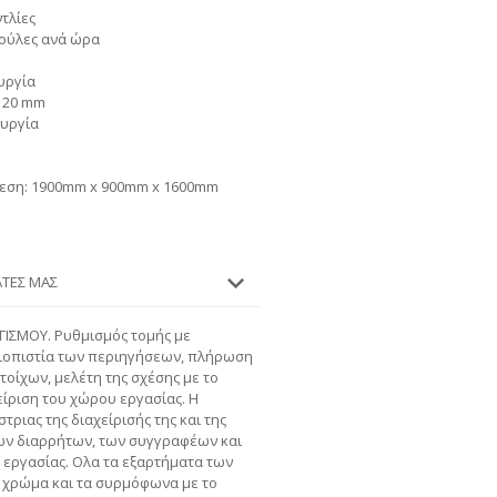
τλίες
ούλες ανά ώρα
υργία
 120 mm
ουργία
νθεση: 1900mm x 900mm x 1600mm
ΆΤΕΣ ΜΑΣ
ΓΙΣΜΟΥ. Ρυθμισμός τομής με
ιοπιστία των περιηγήσεων, πλήρωση
τοίχων, μελέτη της σχέσης με το
είριση του χώρου εργασίας. Η
ιας της διαχείρισής της και της
των διαρρήτων, των συγγραφέων και
εργασίας. Ολα τα εξαρτήματα των
 χρώμα και τα συρμόφωνα με το