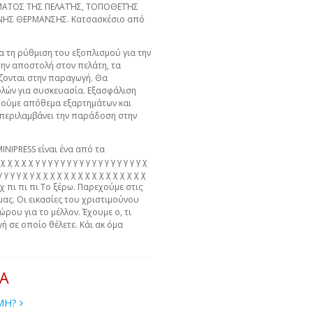
ΉΜΑΤΟΣ ΤΗΣ ΠΕΛΑΤΉΣ, ΤΟΠΟΘΕΤΉΣ
ΝΗΣ ΘΕΡΜΑΝΣΗΣ. Κατσασκέσιο από
α τη ρύθμιση του εξοπλισμού για την
την αποστολή στον πελάτη, τα
άζονται στην παραγωγή. Θα
λών για συσκευασία. Εξασφάλιση
ρούμε απόθεμα εξαρτημάτων και
 περιλαμβάνει την παράδοση στην
MINIPRESS είναι ένα από τα
χ χ χ χ γ γ γ γ γ γ γ γ γ γ γ γ γ γ γ γ γ χ
γ γ γ γ γ χ γ χ χ χ χ χ χ χ χ χ χ χ χ χ χ χ χ
 χ χ πι πι πι Το ξέρω. Παρεχούμε στις
μας. Οι εικασίες του χριστιμούνου
ώρου για το μέλλον. Έχουμε ο, τι
ή σε οποίο θέλετε. Κάι ακ όμα
ΙΑ
ΙΜΗ?