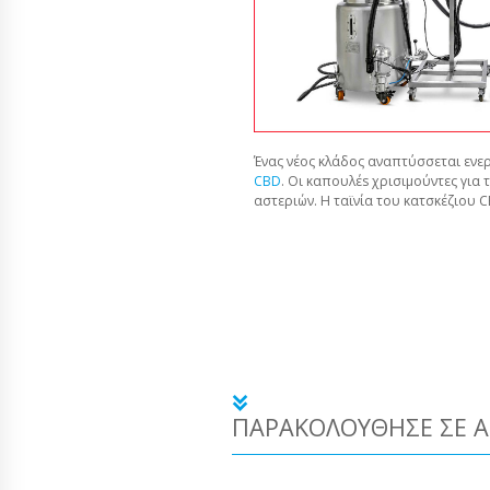
Ένας νέος κλάδος αναπτύσσεται ενερ
CBD
. Οι καπουλέs χρισιμούντες για 
αστεριών. Η ταϊνία του κατσκέζιου 
ΠΑΡΑΚΟΛΟΎΘΗΣΕ ΣΕ Α