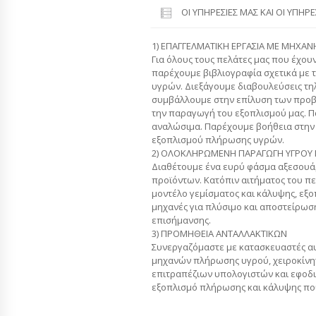
ΟΙ ΥΠΗΡΕΣΊΕΣ ΜΑΣ ΚΑΙ ΟΙ ΥΠΗΡ
1) ΕΠΑΓΓΕΛΜΑΤΙΚΗ ΕΡΓΑΣΙΑ ΜΕ ΜΗΧΑΝ
Για όλους τους πελάτες μας που έχου
παρέχουμε βιβλιογραφία σχετικά με 
υγρών. Διεξάγουμε διαβουλεύσεις τη
συμβάλλουμε στην επίλυση των προ
την παραγωγή του εξοπλισμού μας. Π
αναλώσιμα. Παρέχουμε βοήθεια στη
εξοπλισμού πλήρωσης υγρών.
2) ΟΛΟΚΛΗΡΩΜΕΝΗ ΠΑΡΑΓΩΓΗ ΥΓΡΟΥ
Διαθέτουμε ένα ευρύ φάσμα αξεσουά
προϊόντων. Κατόπιν αιτήματος του πε
μοντέλο γεμίσματος και κάλυψης, εξο
μηχανές για πλύσιμο και αποστείρωσ
επισήμανσης.
3) ΠΡΟΜΗΘΕΙΑ ΑΝΤΑΛΛΑΚΤΙΚΩΝ
Συνεργαζόμαστε με κατασκευαστές α
μηχανών πλήρωσης υγρού, χειροκίνη
επιτραπέζιων υπολογιστών και εφοδι
εξοπλισμό πλήρωσης και κάλυψης που