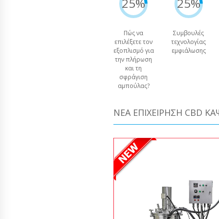
25%
25%
Πώς να
Συμβουλές
επιλέξετε τον
τεχνολογίας
εξοπλισμό για
εμφιάλωσης
την πλήρωση
και τη
σφράγιση
αμπούλας?
ΝΈΑ ΕΠΙΧΕΊΡΗΣΗ CBD Κ