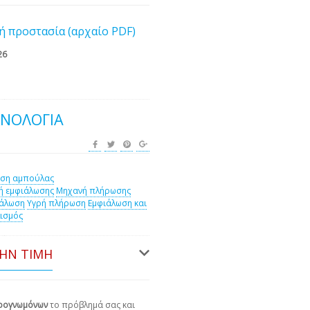
ή προστασία (αρχαίο PDF)
26
ΧΝΟΛΟΓΊΑ
ιση αμπούλας
ή εμφιάλωσης
Μηχανή πλήρωσης
ιάλωση
Υγρή πλήρωση
Εμφιάλωση και
ισμός
ΤΗΝ ΤΙΜΉ
ιρογνωμόνων
το πρόβλημά σας και