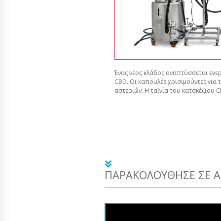
Ένας νέος κλάδος αναπτύσσεται ενερ
CBD
. Οι καπουλέs χρισιμούντες για 
αστεριών. Η ταϊνία του κατσκέζιου 
ΠΑΡΑΚΟΛΟΎΘΗΣΕ ΣΕ Α