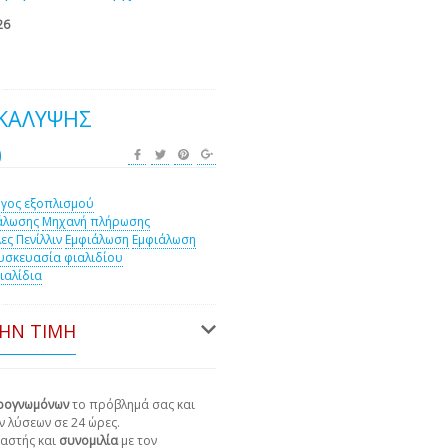
26
ΚΑΛΥΨΉΣ
0
γος εξοπλισμού
άλωσης
Μηχανή πλήρωσης
ες Πενίλλιν
Εμφιάλωση
Εμφιάλωση
υσκευασία φιαλιδίου
ιαλίδια
ΤΗΝ ΤΙΜΉ
ιρογνωμόνων
το πρόβλημά σας και
ν λύσεων σε 24 ώρες.
αστής και
συνομιλία
με τον