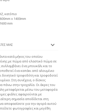
HZ, κατόπιο
x 600mm x 1400mm
 1600 mm
ΆΤΕΣ ΜΑΣ
άντα κατά μήκος του οποίου
ιλίνης με πώμα από ελαστικό πώμα σε
 συλλαμβάνει ένα μπουκάλι και το
οποθετεί ένα καπάκι από αλουμίνιο
ει δονητικό τροφοδότη και τροφοδοτεί
μίνιο. Στη συνέχεια, ο δίσκος
μα πάνω στην τροχαλία. Οι άκρες του
ιάλη μεταφέρεται μέσω του μεταφορέα
οιμες φιάλες αφαιρούνται με
ιαίτερη σημασία αποδίδεται στη
 να αποφασίσετε για την αγορά αυτού
στείλετε φωτογραφίες και μεγέθη