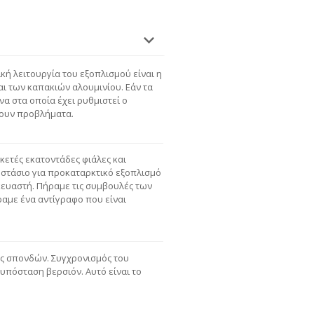
κή λειτουργία του εξοπλισμού είναι η
ι των καπακιών αλουμινίου. Εάν τα
να στα οποία έχει ρυθμιστεί ο
χουν προβλήματα.
ρκετές εκατοντάδες φιάλες και
οστάσιο για προκαταρκτικό εξοπλισμό
κευαστή. Πήραμε τις συμβουλές των
με ένα αντίγραφο που είναι
ές σπονδών. Συγχρονισμός του
ν υπόσταση βερσιόν. Αυτό είναι το