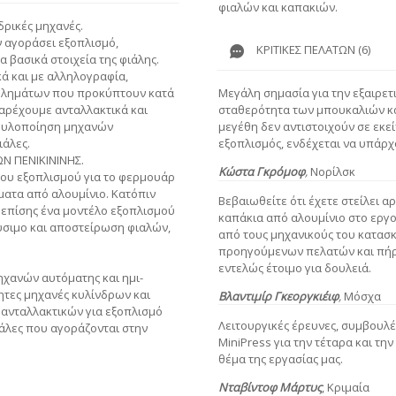
φιαλών και καπακιών.
δρικές μηχανές.
ν αγοράσει εξοπλισμό,
ΚΡΙΤΙΚΈΣ ΠΕΛΑΤΏΝ (6)
 βασικά στοιχεία της φιάλης.
ά και με αλληλογραφία,
Μεγάλη σημασία για την εξαιρετι
βλημάτων που προκύπτουν κατά
σταθερότητα των μπουκαλιών κα
αρέχουμε ανταλλακτικά και
μεγέθη δεν αντιστοιχούν σε εκεί
ν υλοποίηση μηχανών
εξοπλισμός, ενδέχεται να υπάρ
ιάλες.
Ν ΠΕΝΙΚΙΝΙΝΗΣ.
Κώστα Γκρόμοφ
,
Νορίλσκ
ου εξοπλισμού για το φερμουάρ
ατα από αλουμίνιο. Κατόπιν
Βεβαιωθείτε ότι έχετε στείλει α
 επίσης ένα μοντέλο εξοπλισμού
καπάκια από αλουμίνιο στο εργ
ύσιμο και αποστείρωση φιαλών,
από τους μηχανικούς του κατασ
προηγούμενων πελατών και πήρα
εντελώς έτοιμο για δουλειά.
χανών αυτόματης και ημι-
ητες μηχανές κυλίνδρων και
Βλαντιμίρ Γκεοργκιέιφ
,
Μόσχα
ανταλλακτικών για εξοπλισμό
Λειτουργικές έρευνες, συμβουλ
άλες που αγοράζονται στην
MiniPress για την τέταρα και τη
θέμα της εργασίας μας.
Νταβίντοφ
Μάρτυς
,
Κριμαία