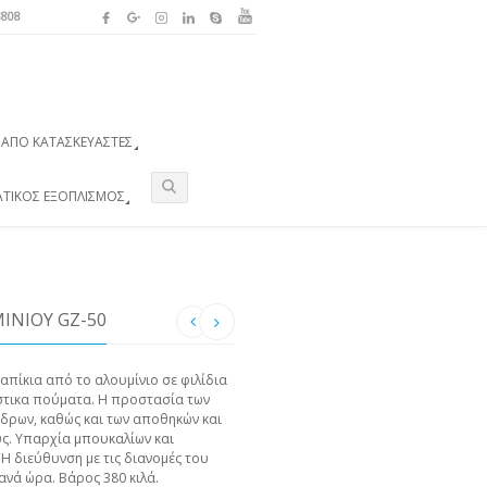
3808
ΑΠΌ ΚΑΤΑΣΚΕΥΑΣΤΈΣ
ΑΤΙΚΌΣ ΕΞΟΠΛΙΣΜΌΣ
ΙΝΊΟΥ GZ-50
πίκια από το αλουμίνιο σε φιλίδια
άστικα πούματα. Η προστασία των
νδρων, καθώς και των αποθηκών και
υς. Υπαρχία μπουκαλίων και
Η διεύθυνση με τις διανομές του
ανά ώρα. Βάρος 380 κιλά.