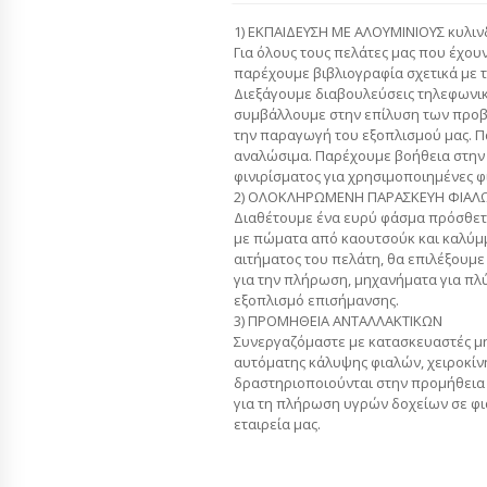
1) ΕΚΠΑΙΔΕΥΣΗ ΜΕ ΑΛΟΥΜΙΝΙΟΥΣ κυλιν
Για όλους τους πελάτες μας που έχου
παρέχουμε βιβλιογραφία σχετικά με τα
Διεξάγουμε διαβουλεύσεις τηλεφωνικ
συμβάλλουμε στην επίλυση των προ
την παραγωγή του εξοπλισμού μας. Π
αναλώσιμα. Παρέχουμε βοήθεια στη
φινιρίσματος για χρησιμοποιημένες φ
2) ΟΛΟΚΛΗΡΩΜΕΝΗ ΠΑΡΑΣΚΕΥΗ ΦΙΑΛΩ
Διαθέτουμε ένα ευρύ φάσμα πρόσθετ
με πώματα από καουτσούκ και καλύμμ
αιτήματος του πελάτη, θα επιλέξουμε
για την πλήρωση, μηχανήματα για πλ
εξοπλισμό επισήμανσης.
3) ΠΡΟΜΗΘΕΙΑ ΑΝΤΑΛΛΑΚΤΙΚΩΝ
Συνεργαζόμαστε με κατασκευαστές μη
αυτόματης κάλυψης φιαλών, χειροκίν
δραστηριοποιούνται στην προμήθεια 
για τη πλήρωση υγρών δοχείων σε φι
εταιρεία μας.