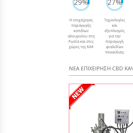
29%
27%
Η επιχείρηση
Τεχνολογίες
παραγωγής
και
καπέλων
εξοπλισμός
αλουμινίου στη
για την
Ρωσία και στις
παραγωγή
χώρες της ΚΑΚ
φιαλιδίων
πενικιλίνης
ΝΈΑ ΕΠΙΧΕΊΡΗΣΗ CBD Κ