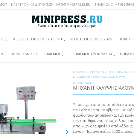
ΣΜΟΎ
ΗΛΕΚΤΡΟΝΙΚΗ ΔΙΕΥΘΥΝΣΗ:
INFO@MINISPRESS.RU
ΤΗΛΈΦΩΝΟ:
+7 495 364 
Συνιστάται αξιόπιστη συντήρηση
ΙΚΈΣ
ΑΞΊΩΣΗ ΕΞΟΠΛΙΣΜΟΎ TOP-10
ΝΈΟΣ ΕΞΟΠΛΙΣΜΌΣ 2026
ΠΏΛΗΣΗ 
ΌΣ
ΒΙΟΜΗΧΑΝΙΚΌΣ ΕΞΟΠΛΙΣΜΌΣ
ΕΞΟΠΛΙΣΜΌΣ ΣΥΣΚΕΥΑΣΊΑΣ
ΠΕΙΡΑΜ
ΚΑΤΆΛΟΓΟΣ
/ /
ΦΑΡΜΑΚΕΥΤΙΚΌΣ ΕΞΟΠΛΙΣΜΌΣ
/ /
ΜΗΧΑΝΈΣ ΠΛΉΡΩΣΗΣ ΚΑΙ ΚΑΛΎΜΜΑΤΟΣ
ΜΠΟΥΚΑΛΙΏΝ
/ /
ΜΗΧΑΝΉ ΚΑΛΥΨΉΣ ΑΛΟΥΜ
Υπόδειγμα από το τοπόθετο στα κα
πενικιλίνης που σερβίρεται με ελ
φιαλών, των αποικιών και των κυλί
των αποθηκών για τους φίλους το
αποικιών αλουμινίου από κάδους. 
έργου. Παραγογικάτα 2500 φιάλες 