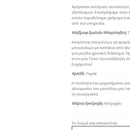
Αγόρασαν αυτόματο αυτοκίνητο,
εξοπλισμού. Επιστρέψαμε στην ε
οποία παραδόσαμε γρήγορα ένα 
από την υπηρεσία.
Μαξίμοφ
Εμελιάν Μπορίσοβιτς
,
Απαιτείται επειγόντως να αγορ
μπουκαλιών με καπάκια από αλο
για μεγάλο χρονικό διάστημα. 
στον μίνι-Τύπο την κατάλληλη σ
Ευχαριστώ!
Αρκάδι
, Τομσκ
Η ποιότητα του μηχανήματος γι
αλουμινίου του μοντέλου μας τα
τη συνεργασία.
Μάρτα Εγκόροβα
, Αστραχάν
Το όνομά σας (απαιτείται)