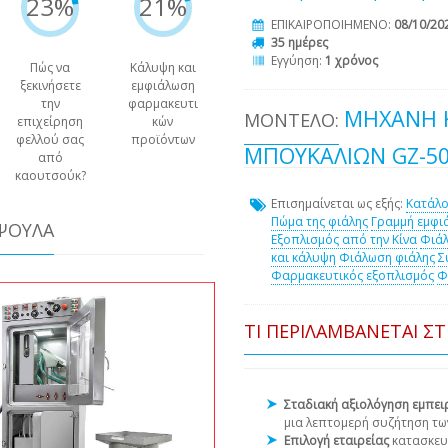
23%
21%
ΕΠΙΚΑΙΡΟΠΟΙΗΜΕΝΟ:
08/10/20
35 ημέρες
Εγγύηση:
1 χρόνος
Πώς να
Κάλυψη και
ξεκινήσετε
εμφιάλωση
την
φαρμακευτι
ΜΗΧΑΝΉ 
ΜΟΝΤΈΛΟ:
επιχείρηση
κών
φελλού σας
προϊόντων
ΜΠΟΥΚΑΛΊΩΝ GZ-5
από
καουτσούκ?
Επισημαίνεται ως εξής:
Κατάλο
Πώμα της φιάλης
Γραμμή εμφι
ΆΨΟΥΛΑ
Εξοπλισμός από την Κίνα
Φιάλ
και κάλυψη
Φιάλωση φιάλης
Σ
Φαρμακευτικός εξοπλισμός
Φ
ΤΙ ΠΕΡΙΛΑΜΒΆΝΕΤΑΙ Σ
Σταδιακή αξιολόγηση εμπε
μια λεπτομερή συζήτηση τω
Επιλογή εταιρείας
κατασκευ