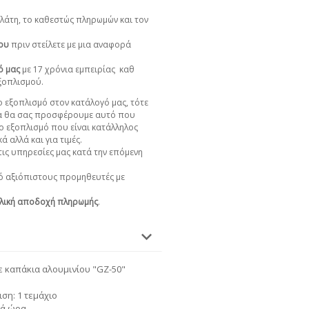
πελάτη, το καθεστώς πληρωμών και τον
χου
πριν στείλετε με μια αναφορά
ό μας
με 17 χρόνια εμπειρίας
καθ
εξοπλισμού.
 εξοπλισμό στον κατάλογό μας, τότε
α θα σας προσφέρουμε αυτό που
ο εξοπλισμό που είναι κατάλληλος
ά αλλά και για τιμές.
ις υπηρεσίες μας κατά την επόμενη
 αξιόπιστους προμηθευτές με
λική αποδοχή πληρωμής
.
 καπάκια αλουμινίου "GZ-50"
ση: 1 τεμάχιο
νά ώρα