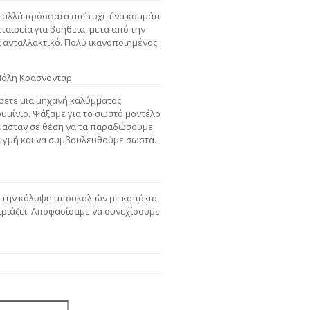
 αλλά πρόσφατα απέτυχε ένα κομμάτι
ταιρεία για βοήθεια, μετά από την
ανταλλακτικό. Πολύ ικανοποιημένος
Πόλη Κρασνοντάρ
άσετε μια μηχανή καλύμματος
υμίνιο. Ψάξαμε για το σωστό μοντέλο
Ήμασταν σε θέση να τα παραδώσουμε
τιγμή και να συμβουλευθούμε σωστά.
α την κάλυψη μπουκαλιών με καπάκια
ιριάζει. Αποφασίσαμε να συνεχίσουμε