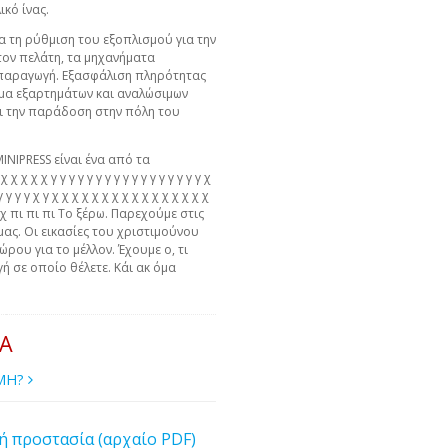
κό ίνας.
α τη ρύθμιση του εξοπλισμού για την
τον πελάτη, τα μηχανήματα
ν παραγωγή. Εξασφάλιση πληρότητας
μα εξαρτημάτων και αναλώσιμων
ει την παράδοση στην πόλη του
MINIPRESS είναι ένα από τα
χ χ χ χ γ γ γ γ γ γ γ γ γ γ γ γ γ γ γ γ γ χ
γ γ γ γ γ χ γ χ χ χ χ χ χ χ χ χ χ χ χ χ χ χ χ
 χ χ πι πι πι Το ξέρω. Παρεχούμε στις
μας. Οι εικασίες του χριστιμούνου
ώρου για το μέλλον. Έχουμε ο, τι
ή σε οποίο θέλετε. Κάι ακ όμα
ΙΑ
ΙΜΗ?
ή προστασία (αρχαίο PDF)