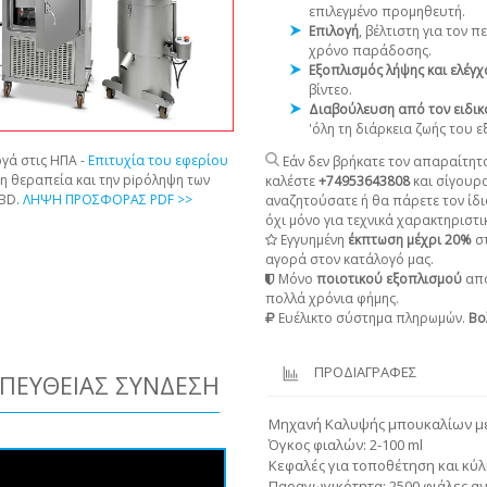
επιλεγμένο προμηθευτή.
Επιλογή
, βέλτιστη για τον 
χρόνο παράδοσης.
Εξοπλισμός λήψης και ελέγ
βίντεο.
Διαβούλευση από τον ειδικ
'όλη τη διάρκεια ζωής του 
γά στις ΗΠΑ -
Επιτυχία του εφερίου
Εάν δεν βρήκατε τον απαραίτητο
τη θεραπεία και την piρόληψη των
καλέστε
+74953643808
και σίγουρ
CBD.
ΛΗΨΗ ΠΡΟΣΦΟΡΑΣ PDF >>
αναζητούσατε ή θα πάρετε τον ίδι
όχι μόνο για τεχνικά χαρακτηριστικ
Εγγυημένη
έκπτωση μέχρι 20%
στ
αγορά στον κατάλογό μας.
Μόνο
ποιοτικού εξοπλισμού
από
πολλά χρόνια φήμης.
Ευέλικτο σύστημα πληρωμών.
Βο
ΠΡΟΔΙΑΓΡΑΦΕΣ
ΠΕΥΘΕΊΑΣ ΣΎΝΔΕΣΗ
Μηχανή Καλυψής μπουκαλίων με
Όγκος φιαλών: 2-100 ml
Κεφαλές για τοποθέτηση και κύλι
Παραγωγικότητα: 2500 φιάλες α