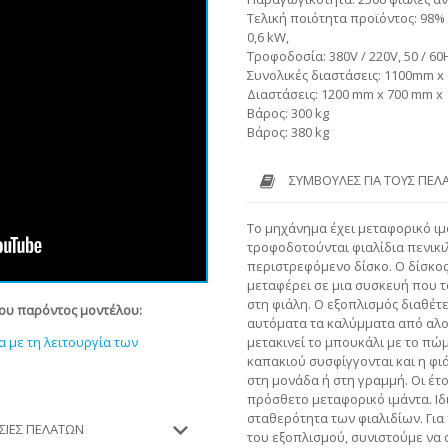
Τελική ποιότητα προϊόντος: 98%
0,6 kW,
Τροφοδοσία: 380V / 220V, 50 / 60
Συνολικές διαστάσεις: 1100mm 
Διαστάσεις: 1200 mm x 700 mm x
Βάρος: 300 kg
Βάρος: 380 kg
ΣΥΜΒΟΥΛΈΣ ΓΙΑ ΤΟΥΣ ΠΕΛ
Το μηχάνημα έχει μεταφορικό ιμ
τροφοδοτούνται φιαλίδια πενικ
περιστρεφόμενο δίσκο. Ο δίσκος
μεταφέρει σε μια συσκευή που τ
στη φιάλη. Ο εξοπλισμός διαθέτ
του παρόντος μοντέλου:
αυτόματα τα καλύμματα από αλου
μετακινεί το μπουκάλι με το πώ
 με τη λειτουργία των
καπακιού συσφίγγονται και η φ
στη μονάδα ή στη γραμμή.
Οι έτ
πρόσθετο μεταφορικό ιμάντα. Ιδ
σταθερότητα των φιαλιδίων. Για
ΕΣΊΕΣ ΠΕΛΑΤΏΝ
του εξοπλισμού, συνιστούμε να 