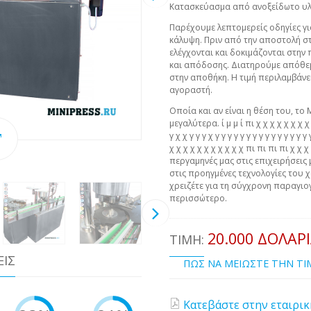
Κατασκεύασμα από ανοξείδωτο υλι
Παρέχουμε λεπτομερείς οδηγίες γι
κάλυψη. Πριν από την αποστολή σ
ελέγχονται και δοκιμάζονται στη
και απόδοσης. Διατηρούμε απόθε
στην αποθήκη. Η τιμή περιλαμβάν
αγοραστή.
Οποία και αν είναι η θέση του, το 
μεγαλύτερα. ί μ μ ί πι χ χ χ χ χ χ χ χ χ 
γ χ χ γ γ γ χ γ γ γ γ γ γ γ γ γ γ γ γ γ γ 
χ χ χ χ χ χ χ χ χ χ χ πι πι πι πι χ χ
περγαμηνές μας στις επιχειρήσεις 
στις προηγμένες τεχνολογίες του χ
χρειζέτε για τη σύγχρονη παραγιογ
περισσώτερο.
20.000 ΔΟΛΆΡ
ΤΙΜΉ:
ΕΙΣ
ΠΩΣ ΝΑ ΜΕΙΩΣΤΕ ΤΗΝ Τ
Κατεβάστε στην εταιρικ