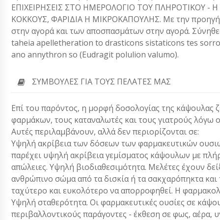
ΕΠΙΧΕΙΡΗΣΕΙΣ ΣΤΟ ΗΜΕΡΟΛΟΓΙΟ ΤΟΥ ΠΛΗΡΟΤΙΚΟΥ - 
ΚΟΚΚΟΥΣ, ΦΑΡΙΔΙΑ Η ΜΙΚΡΟΚΑΠΟΥΛΗΣ. Με την προηγήθ
στην αγορά και των αποσπασμάτων στην αγορά. Σύνηθες,
taheia apelletheration to drasticons sistaticons tes sor
ano annythron so (Eudragit polulion valumo).
ΣΥΜΒΟΥΛΈΣ ΓΙΑ ΤΟΥΣ ΠΕΛΆΤΕΣ ΜΑΣ
Επί του παρόντος, η μορφή δοσολογίας της κάψουλας ζ
φαρμάκων, τους καταναλωτές και τους γιατρούς λόγω 
Αυτές περιλαμβάνουν, αλλά δεν περιορίζονται σε:
Υψηλή ακρίβεια των δόσεων των φαρμακευτικών ουσιώ
παρέχει υψηλή ακρίβεια γεμίσματος κάψουλων με πλήρω
απώλειες. Υψηλή βιοδιαθεσιμότητα. Μελέτες έχουν δεί
ανθρώπινο σώμα από τα δισκία ή τα σακχαρόπηκτα και 
ταχύτερο και ευκολότερο να απορροφηθεί. Η φαρμακολο
Υψηλή σταθερότητα. Οι φαρμακευτικές ουσίες σε κάψο
περιβαλλοντικούς παράγοντες - έκθεση σε φως, αέρα, 