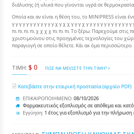
διάλυσης (ή υλικά που γίνονται υγρά σε θερμοκρασί
Οποία και αν είναι η θέση του, το MINIPRESS είναι ένα α
γ γ γ γ γ γ γ γ γ γ γ γ χ γ χ χ γ γ γ χ γ γ γ γ γ γ γ γ γ γ γ 
πι πι πι πι χ χ χ χ πι πι πι Το ξέρω. Παρεχούμε στις 
χριστιμούνου στις προηγμένες τεχνολογίες του χώρου
παραγιογή σε οποίο θέλετε. Κάι ακ όμα περισσώτερο.
$ 0
ΤΙΜΉ:
ΠΩΣ ΝΑ ΜΕΙΩΣΤΕ ΤΗΝ ΤΙΜΗ?
Κατεβάστε στην εταιρική προστασία (αρχαίο PDF)
ΕΠΙΚΑΙΡΟΠΟΙΗΜΕΝΟ:
08/10/2026
Φαρμακευτικός εξοπλισμός σε απόθεμα και κατό
Εγγύηση:
1 έτος για εξοπλισμό για την πλήρωση