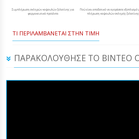
Συμπλήρωση σκληρών καψουλών ζελατίνης για
Πού είναι αποδοτικό να αγοράσετε εξοπλισμό 
φαρμακευτικά προϊόντα
πλήρωση καψουλών σκληρής ζελατίνης
ΤΙ ΠΕΡΙΛΑΜΒΆΝΕΤΑΙ ΣΤΗΝ ΤΙΜΉ
ΠΑΡΑΚΟΛΟΎΘΗΣΕ ΤΟ ΒΊΝΤΕΟ 