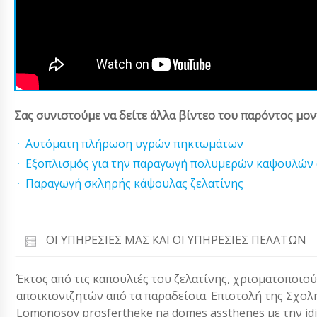
Σας συνιστούμε να δείτε άλλα βίντεο του παρόντος μον
Αυτόματη πλήρωση υγρών πηκτωμάτων
Εξοπλισμός για την παραγωγή πολυμερών καψουλών 
Παραγωγή σκληρής κάψουλας ζελατίνης
ΟΙ ΥΠΗΡΕΣΊΕΣ ΜΑΣ ΚΑΙ ΟΙ ΥΠΗΡΕΣΊΕΣ ΠΕΛΑΤΏΝ
Έκτος από τις καπουλιές του ζελατίνης, χρισματοποιο
αποικιονιζητών από τα παραδείσια. Επιστολή της Σχολ
Lomonosov prosfertheke na domes assthenes με την idiabe