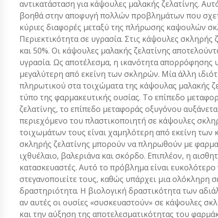
αντικατάσταση για κάψουλες μαλακής ζελατίνης. Αυτ
βοηθά στην αποφυγή πολλών προβλημάτων που σχετί
κύριες διαφορές μεταξύ της πλήρωσης καψουλών σκλη
Περιεκτικότητα σε υγρασία. Στις κάψουλες σκληρής ζ
και 50%. Οι κάψουλες μαλακής ζελατίνης αποτελούντ
υγρασία. Ως αποτέλεσμα, η ικανότητα απορρόφησης 
μεγαλύτερη από εκείνη των σκληρών. Μία άλλη ιδιότ
πληρωτικού στα τοιχώματα της κάψουλας μαλακής ζελ
τύπο της φαρμακευτικής ουσίας. Το επίπεδο μεταφο
ζελατίνης, το επίπεδο μεταφοράς οξυγόνου αυξάνετα
περιεχόμενο του πλαστικοποιητή σε κάψουλες σκληρή
τοιχωμάτων τους είναι χαμηλότερη από εκείνη των 
σκληρής ζελατίνης μπορούν να πληρωθούν με φαρμακ
ιχθυέλαιο, βαλεριάνα και σκόρδο. Επιπλέον, η αισθ
κατασκευαστές. Αυτό το πρόβλημα είναι ευκολότερο ν
στεγανοποιείτε τους, καθώς υπάρχει μια ολόκληρη σ
δραστηριότητα. Η βιολογική δραστικότητα των αδιά
αν αυτές οι ουσίες «συσκευαστούν» σε κάψουλες σκλ
και την αύξηση της αποτελεσματικότητας του φαρμά