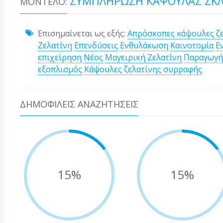
ΣΥΜΠΛΉΡΩΣΗ ΚΆΨΟΥΛΑΣ ΣΚΛ
ΜΟΝΤΈΛΟ:
Επισημαίνεται ως εξής:
Απρόσκοπες κάψουλες ζε
Ζελατίνη
Επενδύσεις
Ενθυλάκωση
Καινοτομία
Ε
επιχείρηση
Νέος
Μαγειρική Ζελατίνη
Παραγωγή
εξοπλισμός
Κάψουλες ζελατίνης συρραφής
ΔΗΜΟΦΙΛΕΊΣ ΑΝΑΖΗΤΉΣΕΙΣ
15%
15%