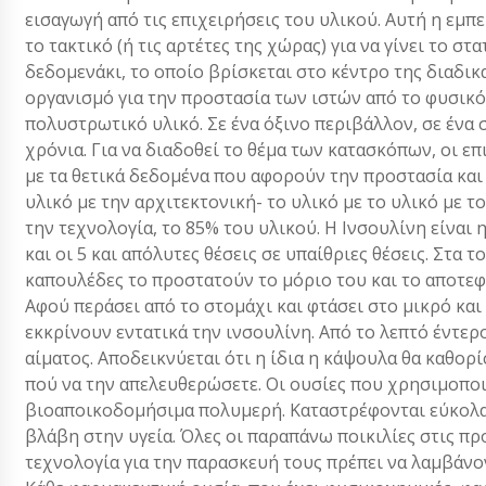
εισαγωγή από τις επιχειρήσεις του υλικού. Αυτή η εμπε
το τακτικό (ή τις αρτέτες της χώρας) για να γίνει το σ
δεδομενάκι, το οποίο βρίσκεται στο κέντρο της διαδι
οργανισμό για την προστασία των ιστών από το φυσικό 
πολυστρωτικό υλικό. Σε ένα όξινο περιβάλλον, σε ένα σ
χρόνια. Για να διαδοθεί το θέμα των κατασκόπων, οι 
με τα θετικά δεδομένα που αφορούν την προστασία και
υλικό με την αρχιτεκτονική- το υλικό με το υλικό με το
την τεχνολογία, το 85% του υλικού. Η Ινσουλίνη είναι 
και οι 5 και απόλυτες θέσεις σε υπαίθριες θέσεις. Στα 
καπουλέδες το προστατούν το μόριο του και το αποτε
Αφού περάσει από το στομάχι και φτάσει στο μικρό και 
εκκρίνουν εντατικά την ινσουλίνη. Από το λεπτό έντερ
αίματος. Αποδεικνύεται ότι η ίδια η κάψουλα θα καθορί
πού να την απελευθερώσετε. Οι ουσίες που χρησιμοποι
βιοαποικοδομήσιμα πολυμερή. Καταστρέφονται εύκολα
βλάβη στην υγεία. Όλες οι παραπάνω ποικιλίες στις π
τεχνολογία για την παρασκευή τους πρέπει να λαμβάν