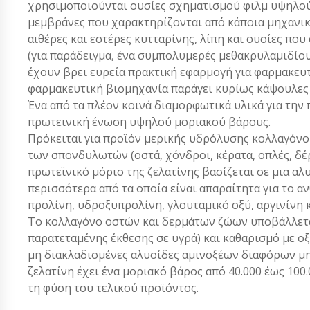
χρησιμοποιούνται ουσίες σχηματισμού φιλμ υψηλού 
μεμβράνες που χαρακτηρίζονται από κάποια μηχανική
αιθέρες και εστέρες κυτταρίνης, λίπη και ουσίες πο
(για παράδειγμα, ένα συμπολυμερές μεθακρυλαμιδίου 
έχουν βρει ευρεία πρακτική εφαρμογή για φαρμακευτι
φαρμακευτική βιομηχανία παράγει κυρίως κάψουλες 
Ένα από τα πλέον κοινά διαμορφωτικά υλικά για την 
πρωτεϊνική ένωση υψηλού μοριακού βάρους.
Πρόκειται για προϊόν μερικής υδρόλυσης κολλαγόνου
των σπονδυλωτών (οστά, χόνδροι, κέρατα, οπλές, δέ
πρωτεϊνικό μόριο της ζελατίνης βασίζεται σε μια αλ
περισσότερα από τα οποία είναι απαραίτητα για το αν
προλίνη, υδροξυπρολίνη, γλουταμικό οξύ, αργινίνη κ
Το κολλαγόνο οστών και δερμάτων ζώων υποβάλλετ
παρατεταμένης έκθεσης σε υγρά) και καθαρισμό με οξ
μη διακλαδισμένες αλυσίδες αμινοξέων διαφόρων μηκ
ζελατίνη έχει ένα μοριακό βάρος από 40.000 έως 10
τη φύση του τελικού προϊόντος.