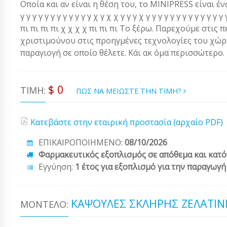
Οποία και αν είναι η θέση του, το MINIPRESS είναι ένα α
γ γ γ γ γ γ γ γ γ γ γ γ χ γ χ χ γ γ γ χ γ γ γ γ γ γ γ γ γ γ γ 
πι πι πι πι χ χ χ χ πι πι πι Το ξέρω. Παρεχούμε στις 
χριστιμούνου στις προηγμένες τεχνολογίες του χώρου
παραγιογή σε οποίο θέλετε. Κάι ακ όμα περισσώτερο.
$ 0
ΤΙΜΉ:
ΠΩΣ ΝΑ ΜΕΙΩΣΤΕ ΤΗΝ ΤΙΜΗ?
Κατεβάστε στην εταιρική προστασία (αρχαίο PDF)
ΕΠΙΚΑΙΡΟΠΟΙΗΜΕΝΟ:
08/10/2026
Φαρμακευτικός εξοπλισμός σε απόθεμα και κατό
Εγγύηση:
1 έτος για εξοπλισμό για την παραγωγ
ΚΆΨΟΥΛΕΣ ΣΚΛΗΡΉΣ ΖΕΛΑΤΊΝ
ΜΟΝΤΈΛΟ: