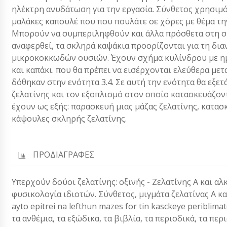
ηλέκτρη ανυδάτωση για την εργασία. Σύνθετος χρησιμόπου
μαλάκες καπουλέ που που πουλάτε σε χόρες με θέμα την
Μπορούν να συμπεριληφθούν και άλλα πρόσθετα στη σ
αναφερθεί, τα σκληρά καψάκια προορίζονται για τη δ
μικροκοκκωδών ουσιών. Έχουν σχήμα κυλίνδρου με ημι
και καπάκι. που θα πρέπει να εισέρχονται ελεύθερα μετ
δόθηκαν στην ενότητα 3.4. Σε αυτή την ενότητα θα εξ
ζελατίνης και τον εξοπλισμό στον οποίο κατασκευάζον
έχουν ως εξής: παρασκευή μιας μάζας ζελατίνης, κατα
κάψουλες σκληρής ζελατίνης.
ΠΡΟΔΙΑΓΡΑΦΕΣ
Υπερχούν δούοι ζελατίνης: οξινής - Ζελατίνης Α και αλκ
φυσικολογία ιδιοτών. Σύνθετος, μιγμάτα ζελατίνας Α κ
ayto epitrei na lefthun mazes for tin kasckeye periblima
τα ανθέμια, τα εξώδικα, τα βιβλία, τα περιοδικά, τα περ