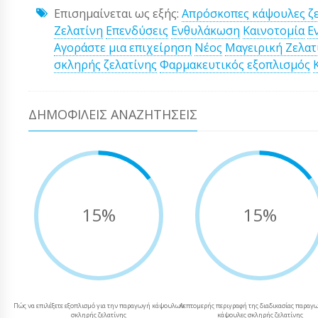
Επισημαίνεται ως εξής:
Απρόσκοπες κάψουλες ζε
Ζελατίνη
Επενδύσεις
Ενθυλάκωση
Καινοτομία
Ε
Αγοράστε μια επιχείρηση
Νέος
Μαγειρική Ζελατ
σκληρής ζελατίνης
Φαρμακευτικός εξοπλισμός
ΔΗΜΟΦΙΛΕΊΣ ΑΝΑΖΗΤΉΣΕΙΣ
15%
15%
Πώς να επιλέξετε εξοπλισμό για την παραγωγή κάψουλων
Λεπτομερής περιγραφή της διαδικασίας παραγω
σκληρής ζελατίνης
κάψουλες σκληρής ζελατίνης