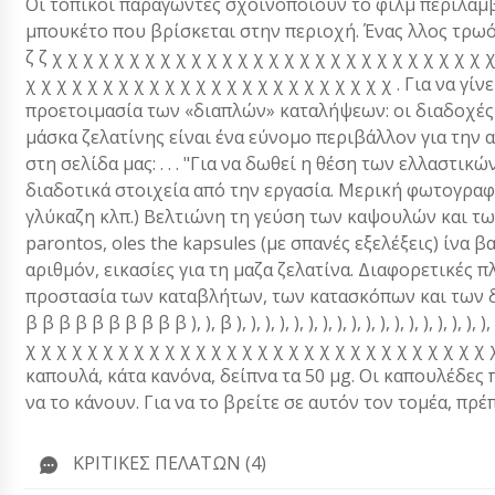
Οι τοπικοί παραγώντες σχοινοποιούν το φιλμ περιλαμβ
μπουκέτο που βρίσκεται στην περιοχή. Ένας λλος τρωός 
ζ ζ χ χ χ χ χ χ χ χ χ χ χ χ χ χ χ χ χ χ χ χ χ χ χ χ χ χ χ χ 
χ χ χ χ χ χ χ χ χ χ χ χ χ χ χ χ χ χ χ χ χ χ χ χ . Για να
προετοιμασία των «διαπλών» καταλήψεων: οι διαδοχές 
μάσκα ζελατίνης είναι ένα εύνομο περιβάλλον για την 
στη σελίδα μας: . . . "Για να δωθεί η θέση των ελλαστ
διαδοτικά στοιχεία από την εργασία. Μερική φωτογραφ
γλύκαζη κλπ.) Βελτιώνη τη γεύση των καψουλών και τω
parontos, oles the kapsules (με σπανές εξελέξεις) ίνα β
αριθμόν, εικασίες για τη μαζα ζελατίνα. Διαφορετικές
προστασία των καταβλήτων, των κατασκόπων και των δή
β β β β β β β β β β ), ), β ), ), ), ), ), ), ), ), ), ), ), ), ), ), ), ), )
χ χ χ χ χ χ χ χ χ χ χ χ χ χ χ χ χ χ χ χ χ χ χ χ χ χ χ χ χ 
καπουλά, κάτα κανόνα, δείπνα τα 50 μg. Οι καπουλέδες 
να το κάνουν. Για να το βρείτε σε αυτόν τον τομέα, πρέ
ΚΡΙΤΙΚΈΣ ΠΕΛΑΤΏΝ (4)