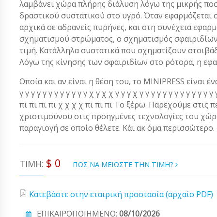
λαμβάνει χώρα πλήρης διάλυση λόγω της μικρής ποσ
δραστικού συστατικού στο υγρό. Όταν εφαρμόζεται 
αρχικά σε αδρανείς πυρήνες, και στη συνέχεια εφαρ
σχηματισμού στρώματος, ο σχηματισμός σφαιριδίων
τιμή. Κατάλληλα συστατικά που σχηματίζουν στοιβάδ
Λόγω της κίνησης των σφαιριδίων στο ρότορα, η ε
Οποία και αν είναι η θέση του, το MINIPRESS είναι ένα α
γ γ γ γ γ γ γ γ γ γ γ γ χ γ χ χ γ γ γ χ γ γ γ γ γ γ γ γ γ γ γ 
πι πι πι πι χ χ χ χ πι πι πι Το ξέρω. Παρεχούμε στις 
χριστιμούνου στις προηγμένες τεχνολογίες του χώρου
παραγιογή σε οποίο θέλετε. Κάι ακ όμα περισσώτερο.
$ 0
ΤΙΜΉ:
ΠΩΣ ΝΑ ΜΕΙΩΣΤΕ ΤΗΝ ΤΙΜΗ?
Κατεβάστε στην εταιρική προστασία (αρχαίο PDF)
ΕΠΙΚΑΙΡΟΠΟΙΗΜΕΝΟ:
08/10/2026