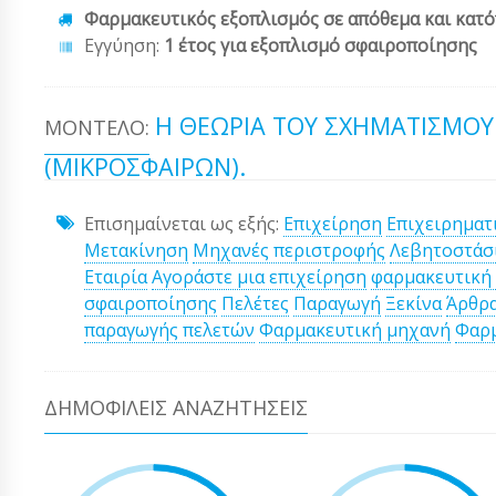
Φαρμακευτικός εξοπλισμός σε απόθεμα και κατό
Εγγύηση:
1 έτος για εξοπλισμό σφαιροποίησης
Η ΘΕΩΡΊΑ ΤΟΥ ΣΧΗΜΑΤΙΣΜΟΎ 
ΜΟΝΤΈΛΟ:
(ΜΙΚΡΟΣΦΑΙΡΏΝ).
Επισημαίνεται ως εξής:
Επιχείρηση
Επιχειρηματ
Μετακίνηση
Μηχανές περιστροφής
Λεβητοστάσ
Εταιρία
Αγοράστε μια επιχείρηση
φαρμακευτική
σφαιροποίησης
Πελέτες
Παραγωγή
Ξεκίνα
Άρθρ
παραγωγής πελετών
Φαρμακευτική μηχανή
Φαρμ
ΔΗΜΟΦΙΛΕΊΣ ΑΝΑΖΗΤΉΣΕΙΣ