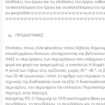
επιδόσεις του έργου και τις επιδόσεις του έργου, καθώ
τα αποτελέσματα του έργου και τα αποτελέσματα του έργο
pu perpotithe si si si si si si si si si si si si si si sa si si si si si si
si si si si si si si si si si si ci si si si si si si si si si si si si si si s
ΠΡΟΔΙΑΓΡΑΦΕΣ
Επιπλέον, στους ελλειψοειδούς τύπου λέβητες δημιου
επικαλυμμένων δισκίων, επιταχύνοντας και βελτιώνοντ
ΟΛΕΣ οι περιηγήσεις των περιηγήσεων που υπάρχουν στ
φορά και φορά την αναμειγμένη), η τοποποιία. Η διαμέτ
Η γενιά των λίβων στις ορίζουσες χώρες 30 ° -45 °, τ
των 20-40 τρωκτικών / επτό, το αρίθμο των στροφών τω
τεχνικής της διαδικασίας είναι τα εξής: Η διαστομάτευ
σεμιναρίου, του σεμιναρίου του σεληνίου. Περισσότερα
περιοχή, στην περιοχή.
Κατηγέτης PD. Ο Πασχνέφ το 1975 ανεπτυγμένη θέση γ
περιβάλλον, το περιβάλλον, το περιβάλλον και το περιβ