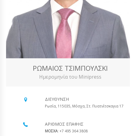
ΡΩΜΑΊΟΣ ΤΣΙΜΠΟΎΛΣΚΙ
Ημερομηνία του Minipress
ΔΙΕΎΘΥΝΣΗ
Ρωσία, 115035, Μόσχα, Στ. Πυατνίτσκαγια 17
ΑΡΙΘΜΌΣ ΕΠΑΦΉΣ
ΜΟΣΧΑ
: +7 495 364 3808