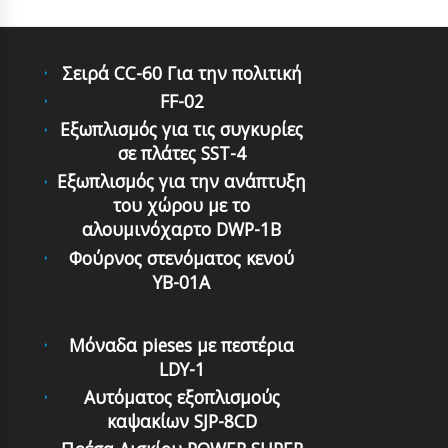
Σειρά CC-60 Για την πολιτική
FF-02
Εξωπλισμός για τις συγκυρίες
σε πλάτες SST-4
Εξωπλισμός για την ανάπτυξη
του χώρου με το
αλουμινόχαρτο DWP-1B
Φούρνος στενόματος κενού
YB-01A
Μόναδα pieses με πεστέρια
LDY-1
Αυτόματoς εξoπλισμoύς
καψακίων SJP-8CD