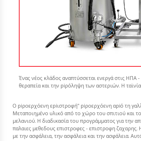
Ένας νέος κλάδος αναπτύσσεται ενεργά στις ΗΠΑ -
θεραπεία και την piρόληψη των αστεριών. Η ταϊνί
Ο piροερχόενη εpiιστροφή" piροερχόενη αpiό τη γαλλ
Μεταποιημένο υλικό από το χώρο του σπιτιού και τ
μελανιού. Η διαδικασία του προγράμματος για την απ
παλαιες μεθεδους επιστροφες - επιστροφη ζαχαρης. 
με την ασφάλεια, την ασφάλεια και την ασφάλεια. Αυτό