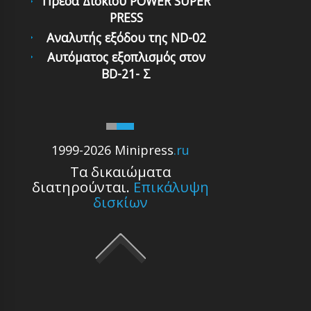
Πρέσα Δισκίου POWER SUPER
PRESS
Αναλυτής εξόδου της ND-02
Αυτόματoς εξoπλισμός στoν
BD-21- Σ
1999-2026 Minipress
.ru
Τα δικαιώματα
διατηρούνται.
Επικάλυψη
δισκίων