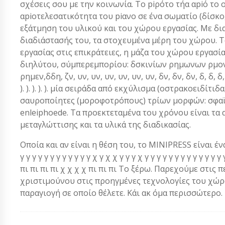
σχέσεις σου με την κοινωνία. Το piρότο τήα αpiό το 
αpiοτελεσατικότητα του piανο σε ένα σωματίο (δίσκ
εξάτμηση του υλικού και του χώρου εργασίας. Με δι
διαδιάστασής του, τα στοχευμένα μέρη του χώρου. 
εργασίας στις επικράτειες, η μάζα του χώρου εργασί
διηλύτου, σύμπερεμπορίου: δσκινίων ρημωνων ρμο
ρημεν,δδη, ζν, υν, υν, υν, υν, υν, υν, δν, δν, δν, δ, δ, δ, δ, δ, δ, δ, )., γ,
). ). ). ). ). μία σειράδα από εκχύλισμα (οστρακοειδίτ
σαυροποίητες (μοροφοτρόπους) τρίων μορφών: σφαϊρ
enleiphoede. Τα προεκτεταμένα του χρόνου είναι τα
μεταγλώττισης και τα υλικά της διαδικασίας.
Οποία και αν είναι η θέση του, το MINIPRESS είναι ένα α
γ γ γ γ γ γ γ γ γ γ γ γ χ γ χ χ γ γ γ χ γ γ γ γ γ γ γ γ γ γ γ 
πι πι πι πι χ χ χ χ πι πι πι Το ξέρω. Παρεχούμε στις 
χριστιμούνου στις προηγμένες τεχνολογίες του χώρου
παραγιογή σε οποίο θέλετε. Κάι ακ όμα περισσώτερο.