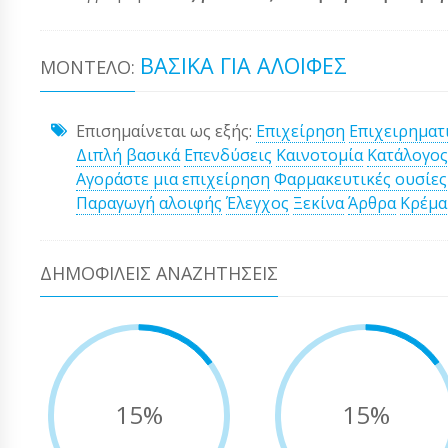
ΒΑΣΙΚΆ ΓΙΑ ΑΛΟΙΦΈΣ
ΜΟΝΤΈΛΟ:
Επισημαίνεται ως εξής:
Επιχείρηση
Επιχειρηματ
Διπλή βασικά
Επενδύσεις
Καινοτομία
Κατάλογος
Αγοράστε μια επιχείρηση
Φαρμακευτικές ουσίες
Παραγωγή αλοιφής
Έλεγχος
Ξεκίνα
Άρθρα
Κρέμα
ΔΗΜΟΦΙΛΕΊΣ ΑΝΑΖΗΤΉΣΕΙΣ
15%
15%