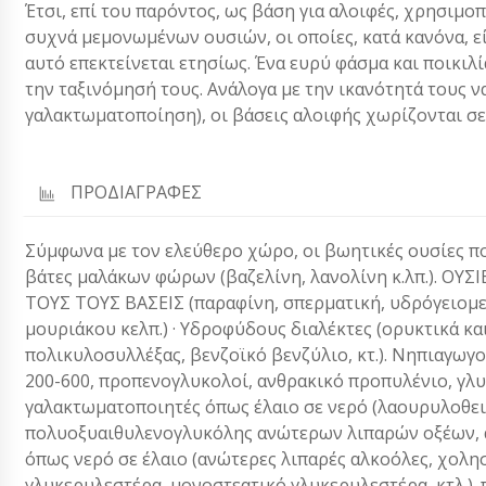
Έτσι, επί του παρόντος, ως βάση για αλοιφές, χρησιμο
συχνά μεμονωμένων ουσιών, οι οποίες, κατά κανόνα, 
αυτό επεκτείνεται ετησίως. Ένα ευρύ φάσμα και ποικιλ
την ταξινόμησή τους. Ανάλογα με την ικανότητά τους 
γαλακτωματοποίηση), οι βάσεις αλοιφής χωρίζονται σε 
ΠΡΟΔΙΑΓΡΑΦΕΣ
Σύμφωνα με τον ελεύθερο χώρο, οι βωητικές ουσίες πο
βάτες μαλάκων φώρων (βαζελίνη, λανολίνη κ.λπ.). 
ΤΟΥΣ ΤΟΥΣ ΒΑΣΕΙΣ (παραφίνη, σπερματική, υδρόγειομε
μουριάκου κελπ.) · Υδροφύδους διαλέκτες (ορυκτικά κα
πολικυλοσυλλέξας, βενζοϊκό βενζύλιο, κτ.). Νηπιαγωγο
200-600, προπενογλυκολοί, ανθρακικό προπυλένιο, γλυκ
γαλακτωματοποιητές όπως έλαιο σε νερό (λαουρυλοθειι
πολυοξυαιθυλενογλυκόλης ανώτερων λιπαρών οξέων, ά
όπως νερό σε έλαιο (ανώτερες λιπαρές αλκοόλες, χολη
γλυκερυλεστέρα, μονοστεατικό γλυκερυλεστέρα, κτλ.).