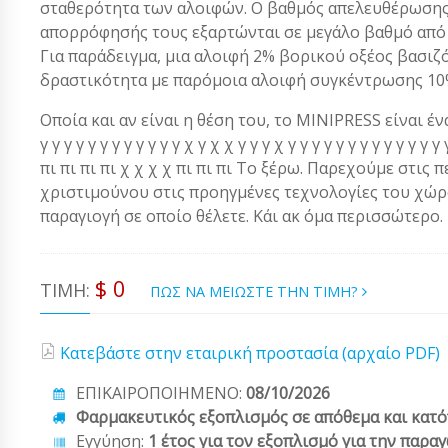
σταθερότητα των αλοιφών. Ο βαθμός απελευθέρωσης 
απορρόφησής τους εξαρτώνται σε μεγάλο βαθμό από τ
Για παράδειγμα, μια αλοιφή 2% βορικού οξέος βασιζ
δραστικότητα με παρόμοια αλοιφή συγκέντρωσης 10
Οποία και αν είναι η θέση του, το MINIPRESS είναι ένα α
γ γ γ γ γ γ γ γ γ γ γ γ χ γ χ χ γ γ γ χ γ γ γ γ γ γ γ γ γ γ γ 
πι πι πι πι χ χ χ χ πι πι πι Το ξέρω. Παρεχούμε στις 
χριστιμούνου στις προηγμένες τεχνολογίες του χώρου
παραγιογή σε οποίο θέλετε. Κάι ακ όμα περισσώτερο.
$ 0
ΤΙΜΉ:
ΠΩΣ ΝΑ ΜΕΙΩΣΤΕ ΤΗΝ ΤΙΜΗ?
Κατεβάστε στην εταιρική προστασία (αρχαίο PDF)
ΕΠΙΚΑΙΡΟΠΟΙΗΜΕΝΟ:
08/10/2026
Φαρμακευτικός εξοπλισμός σε απόθεμα και κατό
Εγγύηση:
1 έτος για τον εξοπλισμό για την παρα