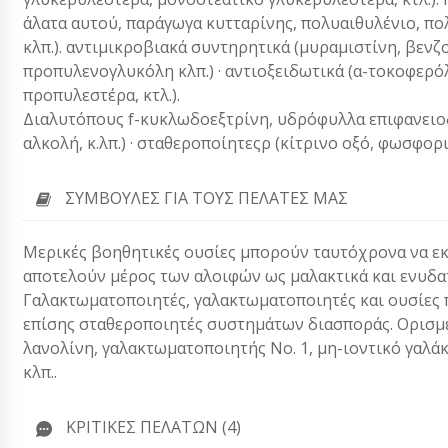
άλατα αυτού, παράγωγα κυτταρίνης, πολυαιθυλένιο, πο
κλπ.). αντιμικροβιακά συντηρητικά (μυραμιστίνη, βενζο
προπυλενογλυκόλη κλπ.) · αντιοξειδωτικά (α-τοκοφερόλ
προπυλεστέρα, κτλ.).
Διαλυτόπους f-κυκλωδοεξτρίνη, υδρόφυλλα επιφανειοδρα
αλκολή, κ.λπ.) · σταθεροποίητεςρ (κίτρινο οξό, φωσφορικ
ΣΥΜΒΟΥΛΈΣ ΓΙΑ ΤΟΥΣ ΠΕΛΆΤΕΣ ΜΑΣ
Μερικές βοηθητικές ουσίες μπορούν ταυτόχρονα να εκτ
αποτελούν μέρος των αλοιφών ως μαλακτικά και ενυδατι
Γαλακτωματοποιητές, γαλακτωματοποιητές και ουσίες π
επίσης σταθεροποιητές συστημάτων διασποράς. Ορισμέ
λανολίνη, γαλακτωματοποιητής Νο. 1, μη-ιοντικό γαλά
κλπ..
ΚΡΙΤΙΚΈΣ ΠΕΛΑΤΏΝ (4)