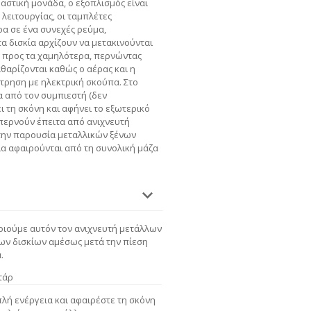
στική μονάδα, ο εξοπλισμός είναι
 λειτουργίας, οι ταμπλέτες
α σε ένα συνεχές ρεύμα,
α δισκία αρχίζουν να μετακινούνται
 προς τα χαμηλότερα, περνώντας
αθαρίζονται καθώς ο αέρας και η
τρηση με ηλεκτρική σκούπα. Στο
 από τον συμπιεστή (δεν
ι τη σκόνη και αφήνει το εξωτερικό
περνούν έπειτα από ανιχνευτή
 την παρουσία μεταλλικών ξένων
ία αφαιρούνται από τη συνολική μάζα
οιούμε αυτόν τον ανιχνευτή μετάλλων
των δισκίων αμέσως μετά την πίεση
.
τάρ
πλή ενέργεια και αφαιρέστε τη σκόνη