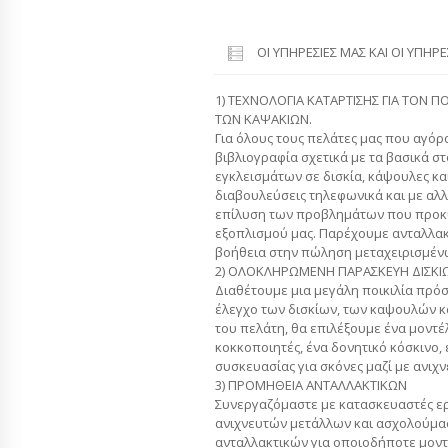
ΟΙ ΥΠΗΡΕΣΊΕΣ ΜΑΣ ΚΑΙ ΟΙ ΥΠΗΡ
1) ΤΕΧΝΟΛΟΓΙΑ ΚΑΤΑΡΤΙΣΗΣ ΓΙΑ ΤΟΝ Π
ΤΩΝ ΚΑΨΑΚΙΩΝ.
Για όλους τους πελάτες μας που αγό
βιβλιογραφία σχετικά με τα βασικά σ
εγκλεισμάτων σε δισκία, κάψουλες κα
διαβουλεύσεις τηλεφωνικά και με αλ
επίλυση των προβλημάτων που προκ
εξοπλισμού μας. Παρέχουμε ανταλλακ
βοήθεια στην πώληση μεταχειρισμέν
2) ΟΛΟΚΛΗΡΩΜΕΝΗ ΠΑΡΑΣΚΕΥΗ ΔΙΣΚΙ
Διαθέτουμε μια μεγάλη ποικιλία πρό
έλεγχο των δισκίων, των καψουλών κα
του πελάτη, θα επιλέξουμε ένα μοντέλ
κοκκοποιητές, ένα δονητικό κόσκινο,
συσκευασίας για σκόνες μαζί με ανιχ
3) ΠΡΟΜΗΘΕΙΑ ΑΝΤΑΛΛΑΚΤΙΚΩΝ
Συνεργαζόμαστε με κατασκευαστές ε
ανιχνευτών μετάλλων και ασχολούμα
ανταλλακτικών για οποιοδήποτε μον