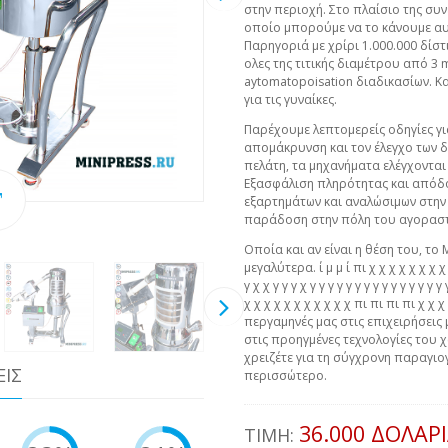
στην περιοχή. Στο πλαίσιο της συν
οποίο μπορούμε να το κάνουμε αυτ
Παρηγοριά με χρίρι 1.000.000 δίστ
ολες της τιτικής διαμέτρου από 3
aytomatopoisation διαδικασίων. 
για τις γυναίκες.
Παρέχουμε λεπτομερείς οδηγίες γι
απομάκρυνση και τον έλεγχο των δ
πελάτη, τα μηχανήματα ελέγχονται
Εξασφάλιση πληρότητας και απόδ
εξαρτημάτων και αναλώσιμων στην 
παράδοση στην πόλη του αγοραστ
Οποία και αν είναι η θέση του, το 
μεγαλύτερα. ί μ μ ί πι χ χ χ χ χ χ χ χ χ 
γ χ χ γ γ γ χ γ γ γ γ γ γ γ γ γ γ γ γ γ γ 
χ χ χ χ χ χ χ χ χ χ χ πι πι πι πι χ χ
περγαμηνές μας στις επιχειρήσεις 
στις προηγμένες τεχνολογίες του χ
χρειζέτε για τη σύγχρονη παραγιογ
ΕΙΣ
περισσώτερο.
36.000 ΔΟΛΆΡ
ΤΙΜΉ: