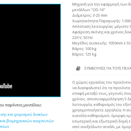
Μηχανή για την εφαρμογή των δ
μετάλλων "OD-10"
Διάμετρος: 3-25 mm
Χωρητικότητα Παραγωγής: 1.000
Απόσταση λειτουργίας: μέγιστο 
Αφαίρεση σκόνης και χρόνος δοκ
220 V, 50 Hz
Μεγέθος συσκευής: 1050mm x 5
Βάρος: 100 kg
Βάρος: 125 kg
ΣΥΜΒΟΥΛΈΣ ΓΙΑ ΤΟΥΣ ΠΕΛ
Ο χώρος εργασίας του προϊόντος
να διασφαλιστεί ότι τα προϊόντα
επαφή μεταξύ τους, γεγονός που
χρόνος
αποσυναρμολόγηση 5 δε
λειτουργία, καθαρισμός του εξοπ
του παρόντος μοντέλου:
χρησιμοποιήσετε εργαλεία.
Η συ
νης και χειρισμού δισκίων
ευκολία καθαρισμού, όμορφη εμ
και βιομηχανικών ανιχνευτών
εσωτερική και εξωτερική δομή 
σκίων
από ανοξείδωτο ατσάλι, με όμο