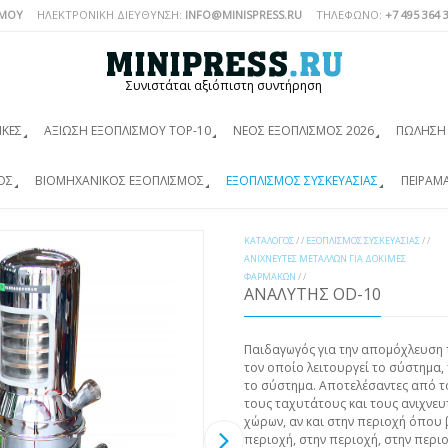
ΣΜΟΎ
ΗΛΕΚΤΡΟΝΙΚΗ ΔΙΕΥΘΥΝΣΗ:
INFO@MINISPRESS.RU
ΤΗΛΈΦΩΝΟ:
+7 495 364 
Συνιστάται αξιόπιστη συντήρηση
ΙΚΈΣ
ΑΞΊΩΣΗ ΕΞΟΠΛΙΣΜΟΎ TOP-10
ΝΈΟΣ ΕΞΟΠΛΙΣΜΌΣ 2026
ΠΏΛΗΣΗ 
ΌΣ
ΒΙΟΜΗΧΑΝΙΚΌΣ ΕΞΟΠΛΙΣΜΌΣ
ΕΞΟΠΛΙΣΜΌΣ ΣΥΣΚΕΥΑΣΊΑΣ
ΠΕΙΡΑΜ
ΚΑΤΆΛΟΓΟΣ
/ /
ΕΞΟΠΛΙΣΜΌΣ ΣΥΣΚΕΥΑΣΊΑΣ
/ /
ΑΝΙΧΝΕΥΤΈΣ ΜΕΤΆΛΛΩΝ ΓΙΑ ΔΟΚΙΜΈΣ
ΦΑΡΜΆΚΩΝ
/ /
ΑΝΑΛΥΤΉΣ OD-10
Παιδαγωγός για την απομόχλευση 
τον οποίο λειτουργεί το σύστημα,
το σύστημα. Αποτελέσαντες από τ
τους ταχυτάτους και τους ανιχνευ
χώρων, αν και στην περιοχή όπου β
περιοχή, στην περιοχή, στην περιο