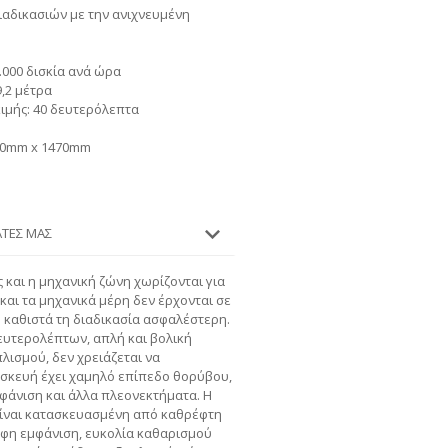
ιαδικασιών με την ανιχνευμένη
.000 δισκία ανά ώρα
9,2 μέτρα
ιμής: 40 δευτερόλεπτα
50mm x 1470mm
ΆΤΕΣ ΜΑΣ
 και η μηχανική ζώνη χωρίζονται για
 και τα μηχανικά μέρη δεν έρχονται σε
 καθιστά τη διαδικασία ασφαλέστερη.
υτερολέπτων, απλή και βολική
λισμού, δεν χρειάζεται να
σκευή έχει χαμηλό επίπεδο θορύβου,
φάνιση και άλλα πλεονεκτήματα.
Η
είναι κατασκευασμένη από καθρέφτη
ρφη εμφάνιση, ευκολία καθαρισμού