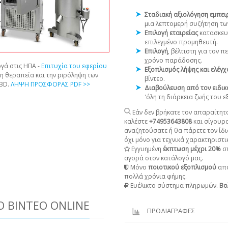
Σταδιακή αξιολόγηση εμπε
μια λεπτομερή συζήτηση τω
Επιλογή εταιρείας
κατασκευ
επιλεγμένο προμηθευτή.
Επιλογή
, βέλτιστη για τον 
χρόνο παράδοσης.
γά στις ΗΠΑ -
Επιτυχία του εφερίου
Εξοπλισμός λήψης και ελέγ
τη θεραπεία και την piρόληψη των
βίντεο.
CBD.
ΛΗΨΗ ΠΡΟΣΦΟΡΑΣ PDF >>
Διαβούλευση από τον ειδικ
'όλη τη διάρκεια ζωής του 
Εάν δεν βρήκατε τον απαραίτητο
καλέστε
+74953643808
και σίγουρ
αναζητούσατε ή θα πάρετε τον ίδι
όχι μόνο για τεχνικά χαρακτηριστικ
Εγγυημένη
έκπτωση μέχρι 20%
στ
αγορά στον κατάλογό μας.
Μόνο
ποιοτικού εξοπλισμού
από
πολλά χρόνια φήμης.
Ευέλικτο σύστημα πληρωμών.
Βο
 ΒΊΝΤΕΟ ONLINE
ΠΡΟΔΙΑΓΡΑΦΕΣ