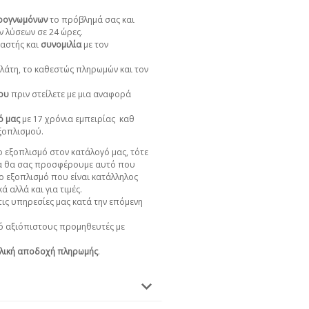
ιρογνωμόνων
το πρόβλημά σας και
ν λύσεων σε 24 ώρες.
αστής και
συνομιλία
με τον
πελάτη, το καθεστώς πληρωμών και τον
χου
πριν στείλετε με μια αναφορά
ό μας
με 17 χρόνια εμπειρίας
καθ
εξοπλισμού.
 εξοπλισμό στον κατάλογό μας, τότε
α θα σας προσφέρουμε αυτό που
ο εξοπλισμό που είναι κατάλληλος
ά αλλά και για τιμές.
ις υπηρεσίες μας κατά την επόμενη
 αξιόπιστους προμηθευτές με
λική αποδοχή πληρωμής
.