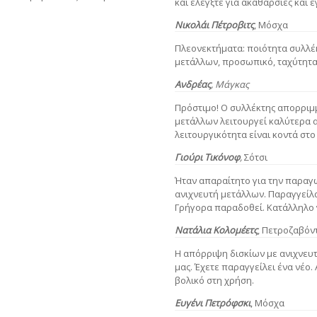
και ελέγξτε για ακαθαρσίες και 
Νικολάι Πέτροβιτς
, Μόσχα
Πλεονεκτήματα: ποιότητα συλλέκ
μετάλλων, προσωπικό, ταχύτητα
Ανδρέας
, Μάγκας
Πρόστιμο! Ο συλλέκτης απορριμ
μετάλλων λειτουργεί καλύτερα 
λειτουργικότητα είναι κοντά στο 
Γιούρι Τικόνοφ
,
Σότσι
Ήταν απαραίτητο για την παραγ
ανιχνευτή μετάλλων. Παραγγείλα
Γρήγορα παραδοθεί. Κατάλληλο 
Νατάλια Κολομέετς
, Πετροζαβόν
Η απόρριψη δισκίων με ανιχνε
μας. Έχετε παραγγείλει ένα νέο.
βολικό στη χρήση.
Ευγένι Πετρόφσκι
, Μόσχα