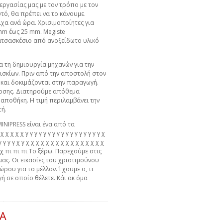
εργασίας μας με τον τρόπο με τον
ό, θα πρέπει να το κάνουμε.
ιχα ανά ώρα. Χρισιμοποίητες για
 mm έως 25 mm. Megiste
Κατσασκέσιο από ανοξείδωτο υλικό
α τη δημιουργία μηχανών για την
ισκίων. Πριν από την αποστολή στον
 και δοκιμάζονται στην παραγωγή.
οσης. Διατηρούμε απόθεμα
αποθήκη. Η τιμή περιλαμβάνει την
ή.
MINIPRESS είναι ένα από τα
χ χ χ χ γ γ γ γ γ γ γ γ γ γ γ γ γ γ γ γ γ χ
γ γ γ γ γ χ γ χ χ χ χ χ χ χ χ χ χ χ χ χ χ χ χ
 χ χ πι πι πι Το ξέρω. Παρεχούμε στις
μας. Οι εικασίες του χριστιμούνου
ώρου για το μέλλον. Έχουμε ο, τι
ή σε οποίο θέλετε. Κάι ακ όμα
ΙΑ