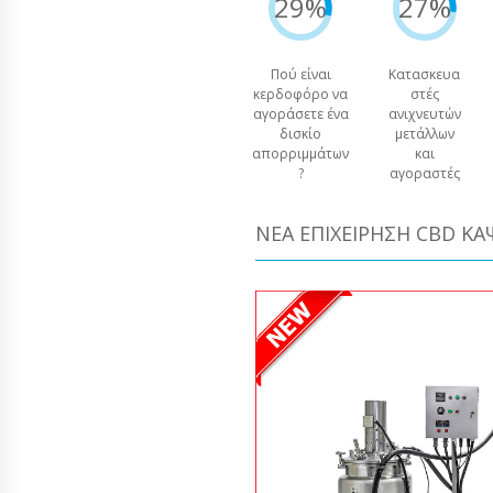
29%
27%
Πού είναι
Κατασκευα
κερδοφόρο να
στές
αγοράσετε ένα
ανιχνευτών
δισκίο
μετάλλων
απορριμμάτων
και
?
αγοραστές
ΝΈΑ ΕΠΙΧΕΊΡΗΣΗ CBD Κ