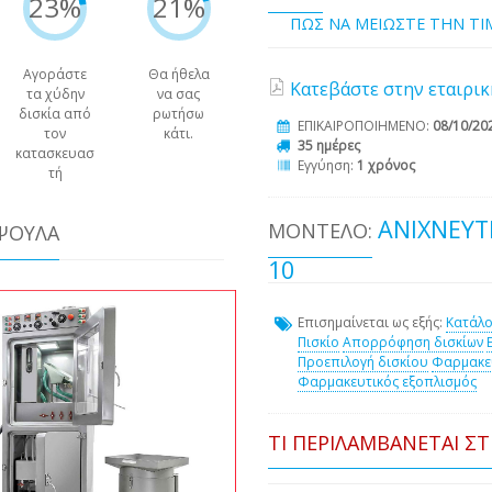
23%
21%
ΠΩΣ ΝΑ ΜΕΙΩΣΤΕ ΤΗΝ Τ
Αγοράστε
Θα ήθελα
Κατεβάστε στην εταιρικ
τα χύδην
να σας
δισκία από
ρωτήσω
ΕΠΙΚΑΙΡΟΠΟΙΗΜΕΝΟ:
08/10/20
τον
κάτι.
35 ημέρες
κατασκευασ
Εγγύηση:
1 χρόνος
τή
ΑΝΙΧΝΕΥΤ
ΜΟΝΤΈΛΟ:
ΆΨΟΥΛΑ
10
Επισημαίνεται ως εξής:
Κατάλο
Πισκίο
Απορρόφηση δισκίων
Προεπιλογή δισκίου
Φαρμακευ
Φαρμακευτικός εξοπλισμός
ΤΙ ΠΕΡΙΛΑΜΒΆΝΕΤΑΙ Σ