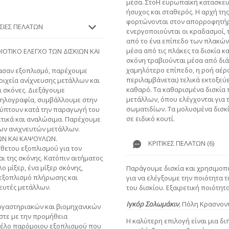
μέσα. Στο
Η ευρωπαϊκή κατασκευα
ήσυχος και σταθερός. Η αρχή της
φορτώνονται στον απορροφητήρ
ΕΣΊΕΣ ΠΕΛΑΤΏΝ
ενεργοποιούνται οι κραδασμοί, τ
από το ένα επίπεδο των πλακών
μέσα από τις πλάκες τα δισκία κ
ΟΙΟΤΙΚΟ ΕΛΕΓΧΟ ΤΩΝ ΔΙΣΚΙΩΝ ΚΑΙ
σκόνη τραβιούνται μέσα από διά
χαμηλότερο επίπεδο, η ροή αέρα
ρασαν εξοπλισμό, παρέχουμε
περιλαμβάνεται) τελικά εκτοξεύε
τοιχεία ανίχνευσης μετάλλων και
καθαρό. Τα καθαρισμένα δισκία 
ι σκόνες. Διεξάγουμε
μετάλλων, όπου ελέγχονται για
ληλογραφία, συμβάλλουμε στην
σωματιδίων. Τα μολυσμένα δισκ
ύπτουν κατά την παραγωγή του
σε ειδικό κουτί.
τικά και αναλώσιμα. Παρέχουμε
ων ανιχνευτών μετάλλων.
ΩΝ ΚΑΙ ΚΑΨΟΥΛΩΝ.
ΚΡΙΤΙΚΈΣ ΠΕΛΑΤΏΝ (6)
σθετου εξοπλισμού για τον
ι της σκόνης. Κατόπιν αιτήματος
ο μίξερ, ένα μίξερ σκόνης,
Παράγουμε δισκία και χρησιμοπ
 εξοπλισμό πλήρωσης και
για να ελέγξουμε την ποιότητα 
νευτές μετάλλων.
του δισκίου. Εξαιρετική ποιότητα
Ιγκόρ Σολωμάκιν
,
Πόλη Κρασνον
ργαστηριακών και βιομηχανικών
στε με την προμήθεια
Η καλύτερη επιλογή είναι μια δι
τέλο παρόμοιου εξοπλισμού που