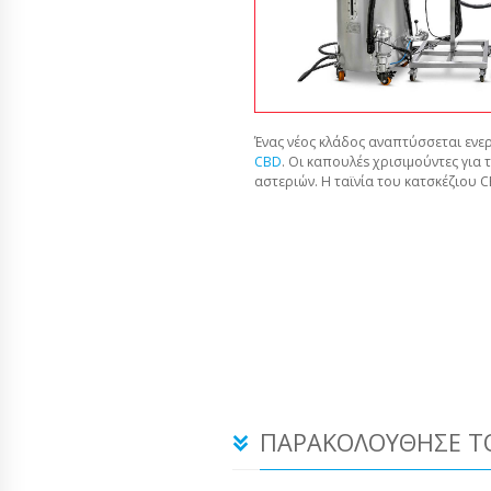
Ένας νέος κλάδος αναπτύσσεται ενερ
CBD
. Οι καπουλέs χρισιμούντες για 
αστεριών. Η ταϊνία του κατσκέζιου 
ΠΑΡΑΚΟΛΟΎΘΗΣΕ ΤΟ