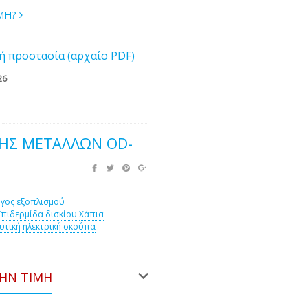
ΙΜΗ?
ή προστασία (αρχαίο PDF)
26
ΉΣ ΜΕΤΑΛΛΏΝ OD-
γος εξοπλισμού
Επιδερμίδα δισκίου
Χάπια
τική ηλεκτρική σκούπα
ΤΗΝ ΤΙΜΉ