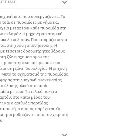
ΆΤΕΣ ΜΑΣ
 μηχανήματα που συνεργάζονται. Το
 τσάι σε πυραμίδες με νήμα και
οχεία μεταφέρει κάθε πυραμίδα στη
ο σελοφάν. Η μηχανή για ατομική
άκελο σελοφάν. Προετοιμάζεται για
ται στη χοάνη αποθήκευσης. Η
 με τέσσερις δοσομετρητές βάρους.
 στη ζώνη σχηματισμού της
ε προσαρτημένα σπειρώματα και
ίται στη ζώνη δοσολογίας. Η μηχανή
. Μετά το σχηματισμό της πυραμίδας,
αφοράς στην μηχανή συσκευασίας.
το έλασης υλικό στο οποίο
ίδα με τσάι. Τα τελικά πακέτα
αρτόνι στο κάτω μέρος του
ς και ο αριθμός παρτίδας
κτυπωτή, ο οποίος παρέχεται. Οι
μετροι ρυθμίζονται από τον χειριστή
υ.