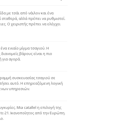
δα με τσάι από νάιλον και ένα
 σταθερά, αλλά πρέπει να ρυθμιστεί.
ιες. Ο χειριστής πρέπει να ελέγχει
ένα ενιαίο μίγμα τσαγιού. Η
διανομείς βάρους είναι η πιο
ή για αγορά.
 γραμμή συσκευασίας τσαγιού σε
τήσει αυτό. Η επηρεαζόμενη λογική
μενων υπηρεσιών.
κυρίες. Mia catallel η επιλογή της
c-21. Ικανοποίητος από την Ευρώπη.
ο.