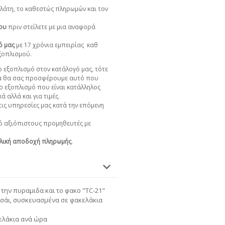
πελάτη, το καθεστώς πληρωμών και τον
χου
πριν στείλετε με μια αναφορά
ό μας
με 17 χρόνια εμπειρίας
καθ
εξοπλισμού.
 εξοπλισμό στον κατάλογό μας, τότε
α θα σας προσφέρουμε αυτό που
ο εξοπλισμό που είναι κατάλληλος
ά αλλά και για τιμές.
ις υπηρεσίες μας κατά την επόμενη
 αξιόπιστους προμηθευτές με
λική αποδοχή πληρωμής
.
την πυραμιδα και το φακο "TC-21"
τσάι, συσκευασμένα σε φακελάκια
ελάκια ανά ώρα