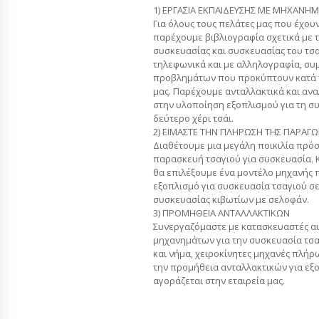
1) ΕΡΓΑΣΙΑ ΕΚΠΑΙΔΕΥΣΗΣ ΜΕ ΜΗΧΑΝΗΜ
Για όλους τους πελάτες μας που έχου
παρέχουμε βιβλιογραφία σχετικά με τ
συσκευασίας και συσκευασίας του τσ
τηλεφωνικά και με αλληλογραφία, συ
προβλημάτων που προκύπτουν κατά 
μας. Παρέχουμε ανταλλακτικά και αν
στην υλοποίηση εξοπλισμού για τη 
δεύτερο χέρι τσάι.
2) ΕΙΜΑΣΤΕ ΤΗΝ ΠΛΗΡΩΣΗ ΤΗΣ ΠΑΡΑΓΩ
Διαθέτουμε μια μεγάλη ποικιλία πρό
παρασκευή τσαγιού για συσκευασία. Κ
θα επιλέξουμε ένα μοντέλο μηχανής 
εξοπλισμό για συσκευασία τσαγιού σε
συσκευασίας κιβωτίων με σελοφάν.
3) ΠΡΟΜΗΘΕΙΑ ΑΝΤΑΛΛΑΚΤΙΚΩΝ
Συνεργαζόμαστε με κατασκευαστές α
μηχανημάτων για την συσκευασία τσα
και νήμα, χειροκίνητες μηχανές πλήρ
την προμήθεια ανταλλακτικών για εξ
αγοράζεται στην εταιρεία μας.