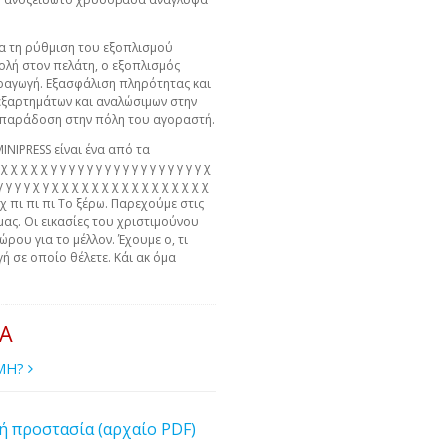
ια τη ρύθμιση του εξοπλισμού
ολή στον πελάτη, ο εξοπλισμός
αραγωγή. Εξασφάλιση πληρότητας και
ξαρτημάτων και αναλώσιμων στην
ν παράδοση στην πόλη του αγοραστή.
MINIPRESS είναι ένα από τα
χ χ χ χ γ γ γ γ γ γ γ γ γ γ γ γ γ γ γ γ γ χ
γ γ γ γ γ χ γ χ χ χ χ χ χ χ χ χ χ χ χ χ χ χ χ
 χ χ πι πι πι Το ξέρω. Παρεχούμε στις
μας. Οι εικασίες του χριστιμούνου
ώρου για το μέλλον. Έχουμε ο, τι
ή σε οποίο θέλετε. Κάι ακ όμα
ΙΑ
ΙΜΗ?
ή προστασία (αρχαίο PDF)