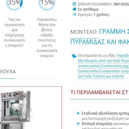
35%
15%
ΕΠΙΚΑΙΡΟΠΟΙΗΜΕΝΟ:
08/10/20
Σε απόθεμα
Εγγύηση:
1 χρόνος
Πώς να
Παρακολου
οργανώσετε
θήστε ένα
ΓΡΑΜΜΉ 
μια
βίντεο
ΜΟΝΤΈΛΟ:
επιχείρηση
υψηλής
ΠΥΡΆΜΙΔΑΣ ΚΑΙ ΦΑ
συσκευασία
ποιότητας
ς τσαγιού?
για τη
συσκευασία
Επισημαίνεται ως εξής:
Παράδο
τσαγιού
Εξοπλισμός από την Κίνα
Πυρα
συσκευασίας
Συσκευασία μηχ
ΆΨΟΥΛΑ
Συσκευασία
Συσκευασία τσαγ
για τσάι
Τσάντα για τσάντα
ΤΙ ΠΕΡΙΛΑΜΒΆΝΕΤΑΙ Σ
Σταδιακή αξιολόγηση εμπε
μια λεπτομερή συζήτηση τω
Επιλογή εταιρείας
κατασκευ
επιλεγμένο προμηθευτή.