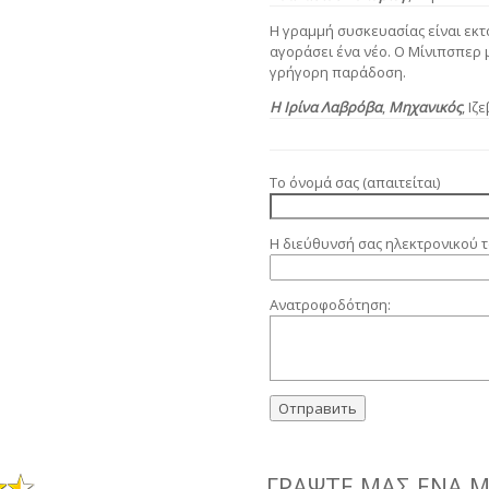
Η γραμμή συσκευασίας είναι εκτ
αγοράσει ένα νέο. Ο Μίνιπσπερ 
γρήγορη παράδοση.
Η Ιρίνα Λαβρόβα
,
Μηχανικός
, Ιζ
Το όνομά σας (απαιτείται)
Η διεύθυνσή σας ηλεκτρονικού τ
Ανατροφοδότηση:
ΓΡΆΨΤΕ ΜΑΣ ΈΝΑ 