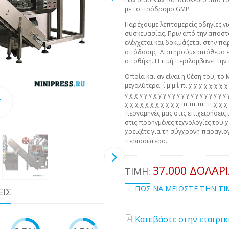
με το πρόδρομο GMP.
Παρέχουμε λεπτομερείς οδηγίες γ
συσκευασίας. Πριν από την αποστ
ελέγχεται και δοκιμάζεται στην π
απόδοσης. Διατηρούμε απόθεμα ε
αποθήκη. Η τιμή περιλαμβάνει τη
Οποία και αν είναι η θέση του, το 
μεγαλύτερα. ί μ μ ί πι χ χ χ χ χ χ χ χ χ 
γ χ χ γ γ γ χ γ γ γ γ γ γ γ γ γ γ γ γ γ γ 
χ χ χ χ χ χ χ χ χ χ χ πι πι πι πι χ χ
περγαμηνές μας στις επιχειρήσεις 
στις προηγμένες τεχνολογίες του χ
χρειζέτε για τη σύγχρονη παραγιογ
περισσώτερο.
37.000 ΔΟΛΆΡ
ΤΙΜΉ:
ΠΩΣ ΝΑ ΜΕΙΩΣΤΕ ΤΗΝ Τ
ΕΙΣ
Κατεβάστε στην εταιρικ