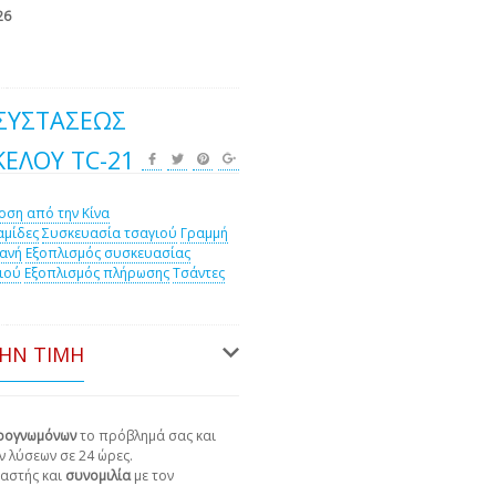
26
ΣΥΣΤΆΣΕΩΣ
ΚΈΛΟΥ TC-21
ση από την Κίνα
μίδες
Συσκευασία τσαγιού
Γραμμή
ανή
Εξοπλισμός συσκευασίας
ιού
Εξοπλισμός πλήρωσης
Τσάντες
ΤΗΝ ΤΙΜΉ
ιρογνωμόνων
το πρόβλημά σας και
ν λύσεων σε 24 ώρες.
αστής και
συνομιλία
με τον