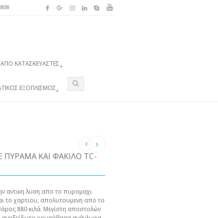
3808
ΑΠΌ ΚΑΤΑΣΚΕΥΑΣΤΈΣ
ΑΤΙΚΌΣ ΕΞΟΠΛΙΣΜΌΣ
 ΠΎΡΑΜΑ ΚΑΙ ΦΆΚΙΛΟ TC-
ην αντικη λυση απο το πυρομαχι
αι το χαρτιου, απολυτουμενη απο το
άρος 880 κιλά. Μεγίστη αποστολών
το ανοξείδωτο χρυσόβασα ανάγλυφα