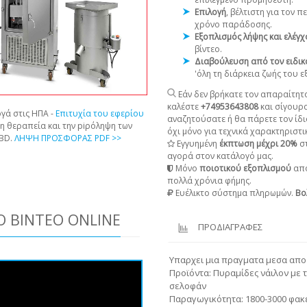
Επιλογή
, βέλτιστη για τον 
χρόνο παράδοσης.
Εξοπλισμός λήψης και ελέγ
βίντεο.
Διαβούλευση από τον ειδικ
'όλη τη διάρκεια ζωής του 
Εάν δεν βρήκατε τον απαραίτητο
καλέστε
+74953643808
και σίγουρ
γά στις ΗΠΑ -
Επιτυχία του εφερίου
αναζητούσατε ή θα πάρετε τον ίδι
τη θεραπεία και την piρόληψη των
όχι μόνο για τεχνικά χαρακτηριστικ
CBD.
ΛΗΨΗ ΠΡΟΣΦΟΡΑΣ PDF >>
Εγγυημένη
έκπτωση μέχρι 20%
στ
αγορά στον κατάλογό μας.
Μόνο
ποιοτικού εξοπλισμού
από
πολλά χρόνια φήμης.
Ευέλικτο σύστημα πληρωμών.
Βο
 ΒΊΝΤΕΟ ONLINE
ΠΡΟΔΙΑΓΡΑΦΕΣ
Υπαρχει μια πραγματα μεσα απο 
Προϊόντα: Πυραμίδες νάιλον με 
σελοφάν
Παραγωγικότητα: 1800-3000 φακ