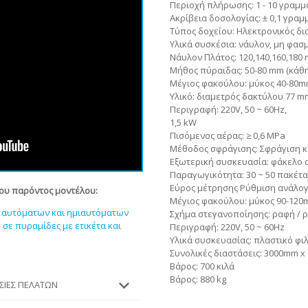
Περιοχή πλήρωσης: 1 - 10 γραμμ
Ακρίβεια δοσολογίας: ± 0,1 γραμ
Τύπος δοχείου: Ηλεκτρονικός δ
Υλικά συσκέσια: νάυλον, μη φασμ
Νάυλον Πλάτος: 120,140,160,180
Μήθος πύραιδας: 50-80 mm (κάθη
Μέγιος φακούλου: μύκος 40-80m
Υλικό: διαμετρός δακτύλου 77 
Περιγραφή: 220V, 50 ~ 60Hz,
1,5 kW
Πισόμενος αέρας: ≥ 0,6 MPa
Μέθοδος σφράγισης: Σφράγιση κ
Εξωτερική συσκευασία: φάκελο 
Παραγωγικότητα: 30 ~ 50 πακέτα
Εύρος μέτρησης Ρύθμιση ανάλογ
του παρόντος μοντέλου:
Μέγιος φακούλου: μύκος 90-120
ία αυτόματων και ημιαυτόματων
Σχήμα στεγανοποίησης: ραφή / 
σε πυραμίδες με ετικέτα και
Περιγραφή: 220V, 50 ~ 60Hz
Υλικά συσκευασίας: πλαστικό φιλ
Συνολικές διαστάσεις: 3000mm 
Βάρος: 700 κιλά
Βάρος: 880 kg
ΕΣΊΕΣ ΠΕΛΑΤΏΝ