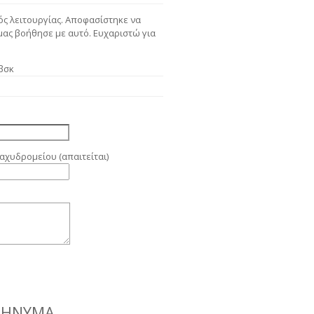
ός λειτουργίας. Αποφασίστηκε να
μας βοήθησε με αυτό. Ευχαριστώ για
εβσκ
αχυδρομείου (απαιτείται)
ΜΉΝΥΜΑ