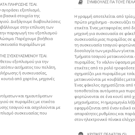
ΣΥΜΒΟΥΛΈΣ ΓΙΑ ΤΟΥΣ ΠΕΛ
ΑΤΑ ΠΛΗΡΩΣΗΣ ΤΣΑΙ.
ν αγοράσει εξοπλισμό,
α βασικά στοιχεία της
Η γραμμή αποτελείται από τρία
αγιού. Διεξάγουμε διαβουλεύσεις
πρώτο μηχάνημα - συσκευάζει το
μβάλλουμε στην επίλυση των
ετικέτα. Ένας μεταφορέας από δ
την παραγωγή του εξοπλισμού
μηχανή για συσκευασία σε φάκελ
αλώσιμα. Παρέχουμε βοήθεια
συσκευασία μιας πυραμίδας σε φ
συσκευασία πυραμίδων με
τη συσκευασία τσαγιού φορτώνε
δοσολογία των μεριδίων γίνεται
ΓΗΣ ΣΥΣΚΕΥΑΣΜΕΝΟΥ ΤΣΑΙ.
Τμήματα τσαγιού μετακινούνται
σθετου εξοπλισμού για την
πυραμίδας. Το νάιλον ύφασμα μ
ατόπιν αιτήματος του πελάτη,
ετικέτες από το ρολό τροφοδοτε
πλήρωσης ή συσκευασίας,
σχηματίζει μια πυραμίδα με τσάι
 κουτιά από χαρτόνι, μηχανές
μετακινούνται με κουβάδες μετ
Ένας φάκελος σχηματίζεται από 
τοποθετείται αυτόματα μια πυραμ
υτόματων και ημιαυτόματων
φορτώνονται σε ένα κουτί από χ
γιού σε πυραμίδες με ετικέτα
μηχανήματος. Η ημερομηνία λήξη
ωσης τσαγιού και ασχολούνται με
εφαρμόζονται από έναν ειδικό ε
οπλισμό συσκευασίας που
απαραίτητες ρυθμίσεις και παρά
στον ηλεκτρονικό πίνακα ελέγχο
ΚΡΙΤΙΚΈΣ ΠΕΛΑΤΏΝ (5)