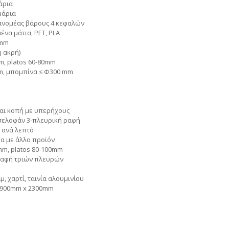
άρια
μάρια
ιανομέας βάρους 4 κεφαλών
ένα μάτια, PET, PLA
 mm
 ακρή)
m, platos 60-80mm
mm, μπομπίνα ≤ Φ300 mm
αι κοπή με υπερήχους
σελοφάν 3-πλευρική ραφή
 ανά λεπτό
α με άλλο προϊόν
mm, platos 80-100mm
ραφή τριών πλευρών
μ, χαρτί, ταινία αλουμινίου
x 900mm x 2300mm