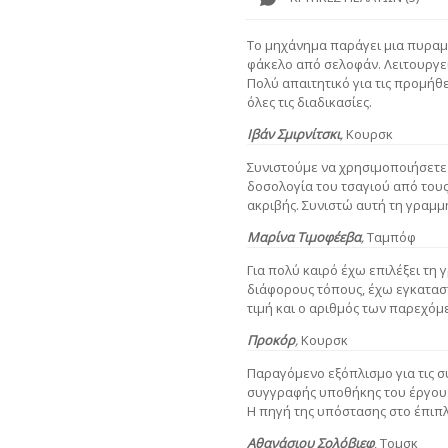
Το μηχάνημα παράγει μια πυραμί
φάκελο από σελοφάν. Λειτουργεί
Πολύ απαιτητικό για τις προμήθε
όλες τις διαδικασίες.
Ιβάν Σμιρνίτσκι
,
Κουρσκ
Συνιστούμε να χρησιμοποιήσετε 
δοσολογία του τσαγιού από τους 
ακριβής. Συνιστώ αυτή τη γραμμ
Μαρίνα Τιμοφέεβα
,
Ταμπόφ
Για πολύ καιρό έχω επιλέξει τη
διάφορους τόπους, έχω εγκατασ
τιμή και ο αριθμός των παρεχό
Προκόρ
,
Κουρσκ
Παραγόμενο εξόπλισμο για τις συγ
συγγραφής υποθήκης του έργου t
Η πηγή της υπόστασης στο έπιπλ
Αθανάσιου Σολόβιεφ
, Τομσκ