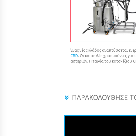
Ένας νέος κλάδος αναπτύσσεται ενερ
CBD
. Οι καπουλέs χρισιμούντες για 
αστεριών. Η ταϊνία του κατσκέζιου 
ΠΑΡΑΚΟΛΟΎΘΗΣΕ ΤΟ