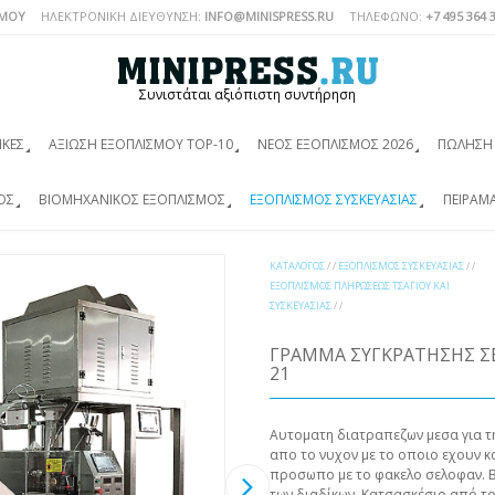
ΣΜΟΎ
ΗΛΕΚΤΡΟΝΙΚΗ ΔΙΕΥΘΥΝΣΗ:
INFO@MINISPRESS.RU
ΤΗΛΈΦΩΝΟ:
+7 495 364 
Συνιστάται αξιόπιστη συντήρηση
ΙΚΈΣ
ΑΞΊΩΣΗ ΕΞΟΠΛΙΣΜΟΎ TOP-10
ΝΈΟΣ ΕΞΟΠΛΙΣΜΌΣ 2026
ΠΏΛΗΣΗ 
ΌΣ
ΒΙΟΜΗΧΑΝΙΚΌΣ ΕΞΟΠΛΙΣΜΌΣ
ΕΞΟΠΛΙΣΜΌΣ ΣΥΣΚΕΥΑΣΊΑΣ
ΠΕΙΡΑΜ
ΚΑΤΆΛΟΓΟΣ
/ /
ΕΞΟΠΛΙΣΜΌΣ ΣΥΣΚΕΥΑΣΊΑΣ
/ /
ΕΞΟΠΛΙΣΜΌΣ ΠΛΗΡΏΣΕΩΣ ΤΣΑΓΙΟΎ ΚΑΙ
ΣΥΣΚΕΥΑΣΊΑΣ
/ /
ΓΡΆΜΜΑ ΣΥΓΚΡΆΤΗΣΗΣ ΣΕ
21
Aυτοματη διατραπεζων μεσα για τ
απο το νυχον με το οποιο εχουν κ
προσωπο με το φακελο σελοφαν. Β
των διαδίκων. Κατσασκέσιο από 