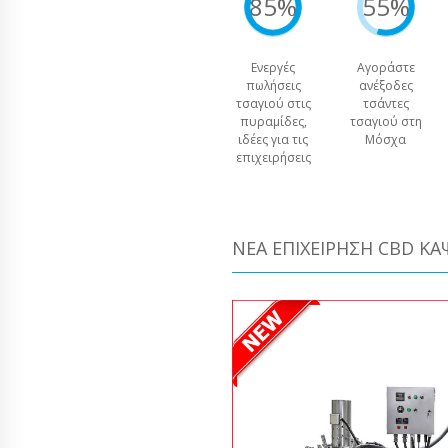
85%
55%
Ενεργές
Αγοράστε
πωλήσεις
ανέξοδες
τσαγιού στις
τσάντες
πυραμίδες,
τσαγιού στη
ιδέες για τις
Μόσχα
επιχειρήσεις
ΝΈΑ ΕΠΙΧΕΊΡΗΣΗ CBD Κ