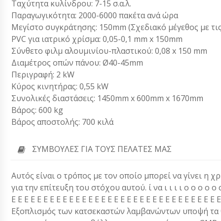
Ταχύτητα κυλίνδρου: 7-15 σ.α.λ.
Παραγωγικότητα: 2000-6000 πακέτα ανά ώρα
Μεγίστο συγκράτησης: 150mm (Σχεδιακό μέγεθος με τις
PVC για ιατρικό χρίσμα: 0,05-0,1 mm x 150mm
Σύνθετο φιλμ αλουμινίου-πλαστικού: 0,08 x 150 mm
Διαμέτρος οπών πάνου: Ø40-45mm
Περιγραφή: 2 kW
Κύρος κινητήρας: 0,55 kW
Συνολικές διαστάσεις: 1450mm x 600mm x 1670mm
Βάρος: 600 kg
Βάρος αποστολής: 700 κιλά
ΣΥΜΒΟΥΛΈΣ ΓΙΑ ΤΟΥΣ ΠΕΛΆΤΕΣ ΜΑΣ
Αυτός είναι ο τρόπος με τον οποίο μπορεί να γίνει η
για την επίτευξη του στόχου αυτού. ί να ι ι ι ι ο ο ο ο ο ο ξ 
Ε Ε Ε Ε Ε Ε Ε Ε Ε Ε Ε Ε Ε Ε Ε Ε Ε Ε Ε Ε Ε Ε Ε Ε Ε Ε Ε Ε Ε Ε Ε Ε Ε ι ι ι ι ι 
Εξοπλισμός των κατσεκαστών λαμβανώντων υποψή τα θέμ