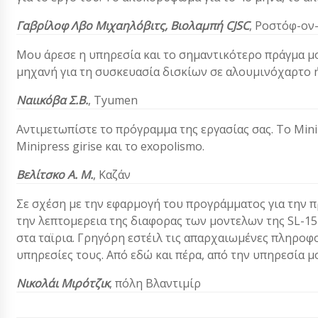
Γαβρίλοφ Λβο Μιχαηλόβιτς,
Βιολαμπή CJSC
,
Ροστόφ-ον
Μου άρεσε η υπηρεσία και το σημαντικότερο πράγμα μ
μηχανή για τη συσκευασία δισκίων σε αλουμινόχαρτο ή
Ναιικόβα Σ.Β.
,
Τyumen
Αντιμετωπίστε το πρόγραμμα της εργασίας σας. Το Minip
Minipress girise και το exopolismo.
Βελίτσκο Α. Μ.
, Καζάν
Σε σχέση με την εφαρμογή του προγράμματος για την π
την λεπτομερεια της διαφορας των μοντελων της SL-15
στα ταϊρια. Γρηγόρη εστέιλ τις απαρχαιωμένες πληροφο
υπηρεσίες τους. Από εδώ και πέρα, από την υπηρεσία μ
Νικολάι Μιρότζικ
, πόλη Βλαντιμίρ