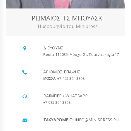
ΡΩΜΑΊΟΣ ΤΣΙΜΠΟΎΛΣΚΙ
Ημερομηνία του Minipress
ΔΙΕΎΘΥΝΣΗ
Ρωσία, 115035, Μόσχα, Στ. Πυατνίτσκαγια 17
ΑΡΙΘΜΌΣ ΕΠΑΦΉΣ
ΜΟΣΧΑ
: +7 495 364 3808
ΒΆΙΜΠΕΡ / WHATSAPP
+7 985 364 3808
ΤΑΧΥΔΡΟΜΕΊΟ:
INFO@MINISPRESS.RU