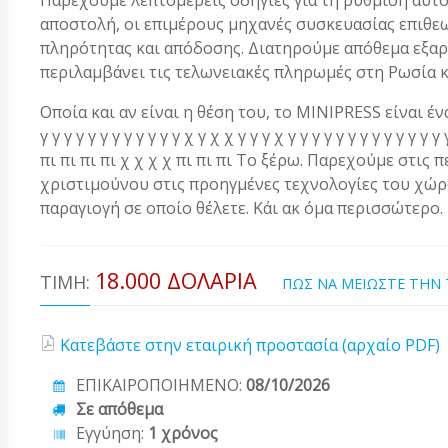
αποστολή, οι επιμέρους μηχανές συσκευασίας επιθε
πληρότητας και απόδοσης. Διατηρούμε απόθεμα εξαρ
περιλαμβάνει τις τελωνειακές πληρωμές στη Ρωσία 
Οποία και αν είναι η θέση του, το MINIPRESS είναι ένα α
γ γ γ γ γ γ γ γ γ γ γ γ χ γ χ χ γ γ γ χ γ γ γ γ γ γ γ γ γ γ γ 
πι πι πι πι χ χ χ χ πι πι πι Το ξέρω. Παρεχούμε στις 
χριστιμούνου στις προηγμένες τεχνολογίες του χώρου
παραγιογή σε οποίο θέλετε. Κάι ακ όμα περισσώτερο.
18.000 ΔΟΛΆΡΙΑ
ΤΙΜΉ:
ΠΩΣ ΝΑ ΜΕΙΩΣΤΕ ΤΗΝ
Κατεβάστε στην εταιρική προστασία (αρχαίο PDF)
ΕΠΙΚΑΙΡΟΠΟΙΗΜΕΝΟ:
08/10/2026
Σε απόθεμα
Εγγύηση:
1 χρόνος