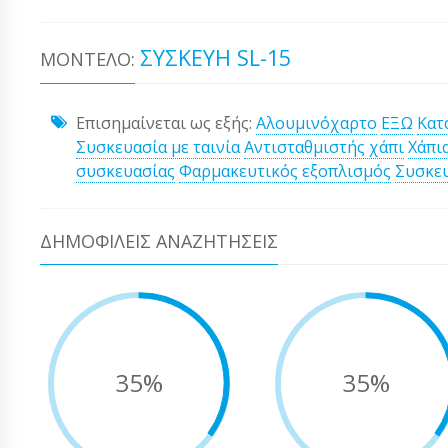
ΣΥΣΚΕΥΉ SL-15
ΜΟΝΤΈΛΟ:
Επισημαίνεται ως εξής:
Αλουμινόχαρτο
ΕΞΩ
Κατ
Συσκευασία με ταινία
Αντισταθμιστής χάπι
Χάπι
συσκευασίας
Φαρμακευτικός εξοπλισμός
Συσκε
ΔΗΜΟΦΙΛΕΊΣ ΑΝΑΖΗΤΉΣΕΙΣ
35%
35%