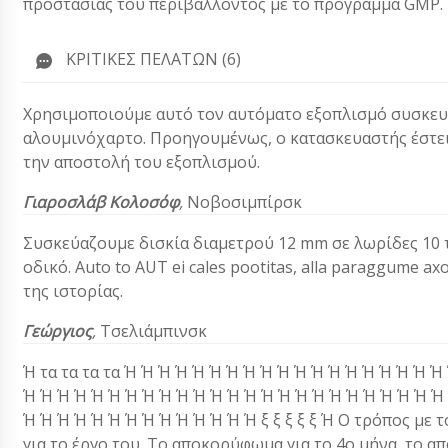
προστασίας του περιβάλλοντος με το πρόγραμμα GMP.
ΚΡΙΤΙΚΈΣ ΠΕΛΑΤΏΝ (6)
Χρησιμοποιούμε αυτό τον αυτόματο εξοπλισμό συσκευα
αλουμινόχαρτο. Προηγουμένως, ο κατασκευαστής έστει
την αποστολή του εξοπλισμού.
Γιαροσλάβ Κολοσόφ
,
Νοβοσιμπίρσκ
Συσκεύαζουμε δισκία διαμετρού 12 mm σε λωρίδες 10 τ
οδικό. Auto to AUT ei cales pootitas, alla paraggume a
της ιστορίας.
Γεώργιος
,
Τσελιάμπινσκ
Ή τα τα τα τα Ή Ή Ή Ή Ή Ή Ή Ή Ή Ή Ή Ή Ή Ή Ή Ή Ή Ή Ή 
Ή Ή Ή Ή Ή Ή Ή Ή Ή Ή Ή Ή Ή Ή Ή Ή Ή Ή Ή Ή Ή Ή Ή Ή Ή
Ή Ή Ή Ή Ή Ή Ή Ή Ή Ή Ή Ή Ή Ή ξ ξ ξ ξ ξ Ή Ο τρόπος με τ
για το έργο του. Το αποκορύφωμα για το 4ο μήνα, το 