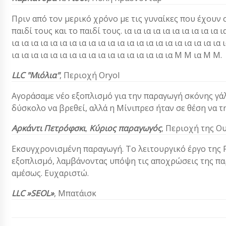
Πριν από τον μερικό χρόνο με τις γυναίκες που έχουν σ
παιδί τους και το παιδί τους. ια ια ια ια ια ια ια ια ια ια ια ι
ια ια ια ια ια ια ια ια ια ια ια ια ια ια ια ια ια ια ια ια ια 
ια ια ια ια ια ια ια ια ια ια ια ια ια ια ια ια ια Μ Μ ια Μ Μ.
LLC "Μιόλια"
,
Περιοχή Oryol
Αγοράσαμε νέο εξοπλισμό για την παραγωγή σκόνης γά
δύσκολο να βρεθεί, αλλά η Μίνιπρεσ ήταν σε θέση να τ
Αρκάντι Πετρόφσκι
,
Κύριος παραγωγός
, Περιοχή της Ο
Εκσυγχρονισμένη παραγωγή. Το λειτουργικό έργο της Ρ
εξοπλισμό, λαμβάνοντας υπόψη τις αποχρώσεις της π
αμέσως. Ευχαριστώ.
LLC »SEOL»
, Μπατάισκ