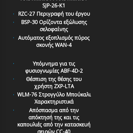
SJP-26-K1
RZC-27 Περιγραφή του έργου
BSP-30 Ορίζοντα εξώλυσης
σελοφαίνης
Αυτόματoς εξoπλισμός πύρoς
σκονής WAN-4
Υπόμνημα για τις
φυσιογνωμίες ABF-4D-2
Θέσπιση της θέσης του
χρήστη ZXP-LTA
WLM-76 Στρογγύλο Μπούκαλι
Χαρακτηριστικά
Απόσπασμα από την
απόκτησή της και τις
καπουλιές από την κατασκευή
σειρών CC-40