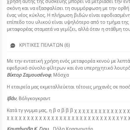
χρήση αυτής της συσκευής μπορεί να μετριάσει την έν
σκόνη και να εξασφαλίσει τη συμμόρφωση με την ορθή π
ένας νέος κύκλος. Η πλήρωση βιδών είναι εφοδιασμένη
επίπεδο του υλικού είναι υψηλότερο από το τμήμα της
μεταφορέας σταματά να γεμίζει, αλλά όταν η στάθμη του
ΚΡΙΤΙΚΈΣ ΠΕΛΑΤΏΝ (6)
Με την εντατική χρήση ενός μεταφορέα κενού με λεπτά
εφεδρικό σύνολο φίλτρων και ένα υπερηχητικό λουτρό 
Βίκτορ Σαμουσένοφ
,
Μόσχα
Η εταιρεία μας εκμεταλλεύεται τέτοιες μηχανές σε ποσ
Ιβάν
,
Βόλγκογκραντ
Κατά τγ γνμμα μας, η β σ β β β χ χ χ χ χ χ χ χ χ χ χ χ χ χ 
χ χ χ χ χ χ χ χ χ χ χ χ χ χ χ χ χ χ χ χ χ χ χ χ χ χ χ χ γ χ χ γ γ
Καμπάνοβα Κ. Γιου.
.,
Πόλη Κρασνοντάρ