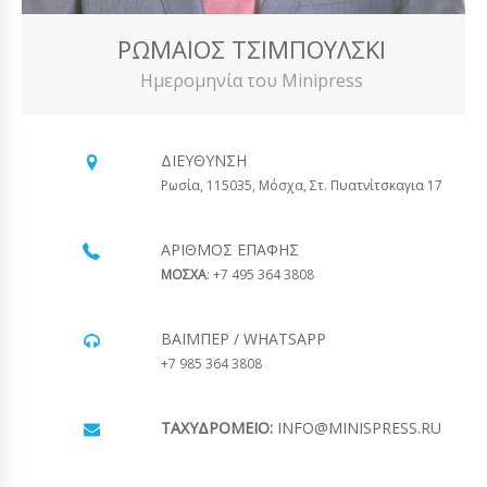
ΡΩΜΑΊΟΣ ΤΣΙΜΠΟΎΛΣΚΙ
Ημερομηνία του Minipress
ΔΙΕΎΘΥΝΣΗ
Ρωσία, 115035, Μόσχα, Στ. Πυατνίτσκαγια 17
ΑΡΙΘΜΌΣ ΕΠΑΦΉΣ
ΜΟΣΧΑ
: +7 495 364 3808
ΒΆΙΜΠΕΡ / WHATSAPP
+7 985 364 3808
ΤΑΧΥΔΡΟΜΕΊΟ:
INFO@MINISPRESS.RU