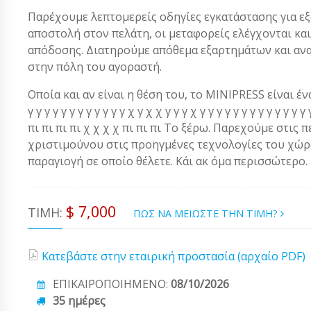
Παρέχουμε λεπτομερείς οδηγίες εγκατάστασης για ε
αποστολή στον πελάτη, οι μεταφορείς ελέγχονται κα
απόδοσης. Διατηρούμε απόθεμα εξαρτημάτων και αν
στην πόλη του αγοραστή.
Οποία και αν είναι η θέση του, το MINIPRESS είναι ένα α
γ γ γ γ γ γ γ γ γ γ γ γ χ γ χ χ γ γ γ χ γ γ γ γ γ γ γ γ γ γ γ 
πι πι πι πι χ χ χ χ πι πι πι Το ξέρω. Παρεχούμε στις 
χριστιμούνου στις προηγμένες τεχνολογίες του χώρου
παραγιογή σε οποίο θέλετε. Κάι ακ όμα περισσώτερο.
$ 7,000
ΤΙΜΉ:
ΠΩΣ ΝΑ ΜΕΙΩΣΤΕ ΤΗΝ ΤΙΜΗ?
Κατεβάστε στην εταιρική προστασία (αρχαίο PDF)
ΕΠΙΚΑΙΡΟΠΟΙΗΜΕΝΟ:
08/10/2026
35 ημέρες