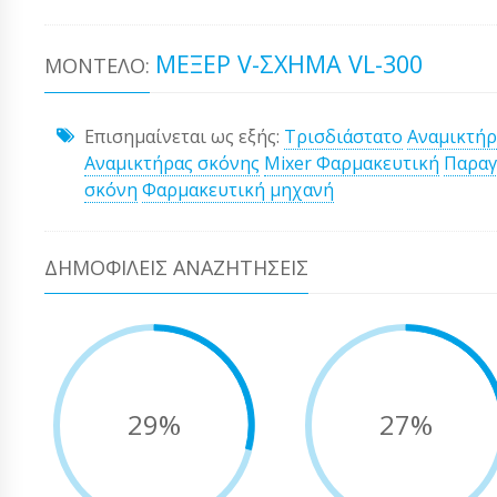
ΜΕΞΈΡ V-ΣΧΉΜΑ VL-300
ΜΟΝΤΈΛΟ:
Επισημαίνεται ως εξής:
Τρισδιάστατο
Αναμικτήρ
Αναμικτήρας σκόνης
Mixer Φαρμακευτική
Παραγ
σκόνη
Φαρμακευτική μηχανή
ΔΗΜΟΦΙΛΕΊΣ ΑΝΑΖΗΤΉΣΕΙΣ
29%
27%