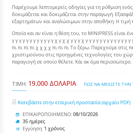
Παρέχουμε λεπτομερείς οδηγίες για τη ρύθμιση ενός 
δοκιμάζεται και δοκιμάζεται στην παραγωγή. Εξασφ
εξαρτημάτων και αναλώσιμων στην αποθήκη. Η τιμή 
Οποία και αν είναι η θέση του, το MINIPRESS είναι ένα α
γ γ γ γ γ γ γ γ γ γ γ γ χ γ χ χ γ γ γ χ γ γ γ γ γ γ γ γ γ γ γ 
πι πι πι πι χ χ χ χ πι πι πι Το ξέρω. Παρεχούμε στις 
χριστιμούνου στις προηγμένες τεχνολογίες του χώρου
παραγιογή σε οποίο θέλετε. Κάι ακ όμα περισσώτερο.
19.000 ΔΟΛΆΡΙΑ
ΤΙΜΉ:
ΠΩΣ ΝΑ ΜΕΙΩΣΤΕ ΤΗΝ
Κατεβάστε στην εταιρική προστασία (αρχαίο PDF)
ΕΠΙΚΑΙΡΟΠΟΙΗΜΕΝΟ:
08/10/2026
35 ημέρες
Εγγύηση:
1 χρόνος