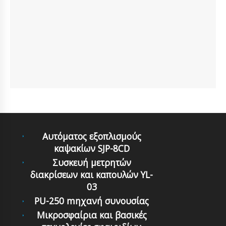
Αυτόματoς εξoπλισμoύς
καψακίων SJP-8CD
Συσκευή μετρητών
διακρίσεων και καπουλών YL-
03
PU-250 mηχανή συνουσίας
Μικροσφαίρια και βασικές