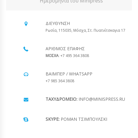
Ημερομηνία του Minipress
ΔΙΕΎΘΥΝΣΗ
Ρωσία, 115035, Μόσχα, Στ. Πυατνίτσκαγια 17
ΑΡΙΘΜΌΣ ΕΠΑΦΉΣ
ΜΟΣΧΑ
: +7 495 364 3808
ΒΆΙΜΠΕΡ / WHATSAPP
+7 985 364 3808
ΤΑΧΥΔΡΟΜΕΊΟ:
INFO@MINISPRESS.RU
SKYPE:
ΡΟΜΆΝ ΤΣΙΜΠΟΎΛΣΚΙ