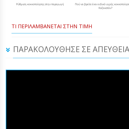
Ρύθμιση κοκκοποίησης στην παραγωγή
Πού να βρείτε έναν ειδικό υγρής κοκκοποίησ
Καζακστάν?
ΤΙ ΠΕΡΙΛΑΜΒΆΝΕΤΑΙ ΣΤΗΝ ΤΙΜΉ
ΠΑΡΑΚΟΛΟΎΘΗΣΕ ΣΕ ΑΠΕΥΘΕΊΑ