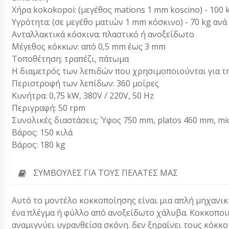
Χήρα kokokopoi: (μεγέθος mations 1 mm koscino) - 100 
Υγρότητα: (σε μεγέθο ματιών 1 mm κόσκινο) - 70 kg ανά
Ανταλλακτικά κόσκινα: πλαστικό ή ανοξείδωτο
Μέγεθος κόκκων: από 0,5 mm έως 3 mm
Τοποθέτηση: τραπέζι, πάτωμα
Η διαμετρός των λεπιδών που χρησιμοποιούνται για 
Περιστροφή των λεπίδων: 360 μοίρες
Κυνήτρα: 0,75 kW, 380V / 220V, 50 Hz
Περιγραφή: 50 rpm
Συνολικές διαστάσεις: Ύφος 750 mm, platos 460 mm, m
Βάρος: 150 κιλά
Βάρος: 180 kg
ΣΥΜΒΟΥΛΈΣ ΓΙΑ ΤΟΥΣ ΠΕΛΆΤΕΣ ΜΑΣ
Αυτό το μοντέλο κοκκοποίησης είναι μια απλή μηχανι
ένα πλέγμα ή φύλλο από ανοξείδωτο χάλυβα. Κοκκοποιη
αναμιγνύει υγρανθείσα σκόνη. δεν ξηραίνει τους κόκκο