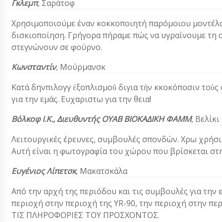
Γκλεμπ
,
Σαράτοφ
Χρησιμοποιούμε έναν κοκκοποιητή παρόμοιου μοντέλο
δισκιοποίηση. Γρήγορα πήραμε πώς να υγραίνουμε τη 
στεγνώνουν σε φούρνο.
Κωνσταντίν
,
Μούρμανσκ
Κατά δηνπιλογγ ἐξοπλισμοῦ διγια τὴν κκοκόποσιν τοὺς
για την εμάς. Ευχαριστω για την θεια!
Βόλκοφ Ι.Κ.,
Διευθυντής
ΟΥΑΒ ΒΙΟΚΑΔΙΚΗ ΦΑMΜ
,
Βελίκι
Λειτουργικές έρευνες, συμβουλές σπονδών. Χρω χρήσιμ
Αυτή είναι η φωτογραφία του χώρου που βρίσκεται στη
Ευγένιος Λίπετσκ
,
Μακατσκάλα
Από την αρχή της περιόδου και τις συμβουλές για την 
περιοχή στην περιοχή της YR-90, την περιοχή στην πε
ΤΙΣ ΠΛΗΡΟΦΟΡΙΕΣ ΤΟΥ ΠΡΟΣΧΟΝΤΟΣ.