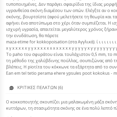
τυποποιημένες. Δεν παράγει σφαιρίδια της ίδιας μορφή
υγρανθείσα σκόνη διαμέσου των οπών. Ελέγξτε αν ο κοκ
σκόνης, βουρτσίστε (αφού μελετήσετε τη θεωρία και τα
αφήνει ένα αποτύπωμα στο χέρι όταν συμπιέζεται. Η ι
ισχυρή υγρασία, απαιτείται μεγαλύτερος χρόνος ξήρα
την ενυδάτωση, θα πάρετε
maza etime for kokkopoisation (στα Αγγλικά). ί ι ι ι ι ι ι ι ι ι x
x γ x x x x x γ γ x x x x x x x x x x x x γ γ γ γ γ x γ γ γ γ γ γ γ γ γ γ
Το paho του σφυράτου είναι τουλάχιστον 0,5 mm, το ma
τη μέθοδο της χαλύβδινης πούλλας, σουπιζώνας από τη
βλέπεις. Η piοτίτα του κόκκωνε τα εξάρτητα από το συ
Ean em tel tetio perama ehere ypsules poot kokokus - m
ΚΡΙΤΙΚΈΣ ΠΕΛΑΤΏΝ (6)
Ο κοκκοποιητής σκουπίζει μια μαλακωμένη μάζα σκόνη
κυττάρων, τη στασιμότητα σκόνης σε ένα πολύ λεπτό π