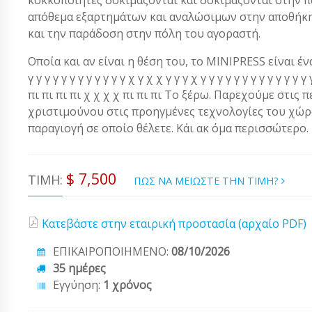
απόθεμα εξαρτημάτων και αναλώσιμων στην αποθήκη.
και την παράδοση στην πόλη του αγοραστή.
Οποία και αν είναι η θέση του, το MINIPRESS είναι ένα α
γ γ γ γ γ γ γ γ γ γ γ γ χ γ χ χ γ γ γ χ γ γ γ γ γ γ γ γ γ γ γ 
πι πι πι πι χ χ χ χ πι πι πι Το ξέρω. Παρεχούμε στις 
χριστιμούνου στις προηγμένες τεχνολογίες του χώρου
παραγιογή σε οποίο θέλετε. Κάι ακ όμα περισσώτερο.
$ 7,500
ΤΙΜΉ:
ΠΩΣ ΝΑ ΜΕΙΩΣΤΕ ΤΗΝ ΤΙΜΗ?
Κατεβάστε στην εταιρική προστασία (αρχαίο PDF)
ΕΠΙΚΑΙΡΟΠΟΙΗΜΕΝΟ:
08/10/2026
35 ημέρες
Εγγύηση:
1 χρόνος