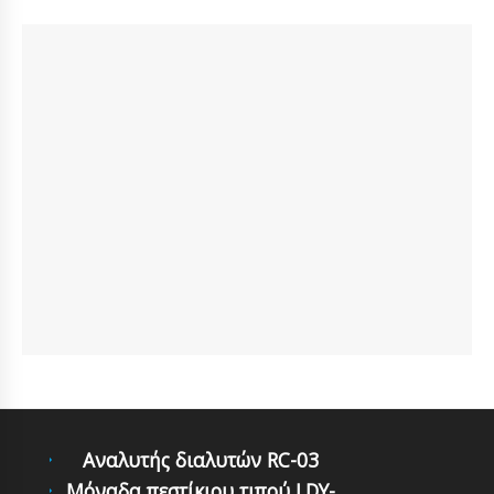
Αναλυτής διαλυτών RC-03
Μόναδα πεστίκιου τιπού LDY-