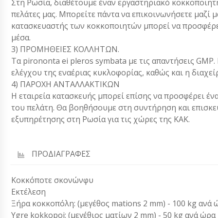
Στη Ρωσία, διαθέτουμε έναν εργαστηριακό κοκκοποιητ
πελάτες μας. Μπορείτε πάντα να επικοινωνήσετε μαζί μας
κατασκευαστής των κοκκοποιητών μπορεί να προσφέρει
μέσα.
3) ΠΡΟΜΗΘΕΙΕΣ ΚΟΛΛΗΤΩΝ.
Τα pirononta ei pleros symbata με τις απαντήσεις GM
ελέγχου της εναέριας κυκλοφορίας, καθώς και η διαχεί
4) ΠΑΡΟΧΗ ΑΝΤΑΛΛΑΚΤΙΚΩΝ
Η εταιρεία κατασκευής μπορεί επίσης να προσφέρει έν
του πελάτη. Θα βοηθήσουμε στη συντήρηση και επισκε
εξυπηρέτησης στη Ρωσία για τις χώρες της ΚΑΚ.
ΠΡΟΔΙΑΓΡΑΦΕΣ
Κοκκόποτε σκονώνφυ
Εκτέλεση
Ξήρα κοκκοπόλη: (μεγέθος mations 2 mm) - 100 kg ανά 
Ygre kokkopoi: (μεγέθιος ματίων 2 mm) - 50 kg ανά ώρα