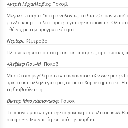
Αντρέι Μιχαήλοβιτς
,
Πσκοβ.
Μεγαλη εταιρια! Οι τιμ αναλογίες, τα διατξέα πάνω απ
μοχλό και με το λεπτόμετρο για την κατασκευή. Ολα τα
σθένος με την πραγματικότητα.
Ντμίτρι
, Κέμεροβο
Πλεονεκτήματα: ποιότητα κοκκοποίησης, προσωπικό, π
Αλεξέεφ
Γιου-Μ.
, Πσκοβ
Μια τέτοια μεγάλη ποικιλία κοκκοποιητών δεν μπορεί π
αρκετά κατάλληλα για εμάς σε αυτά. Χαρακτηριστικά. Η 
τη διαβούλευση.
Βίκτορ Μπογιάρισνικοφ
, Τομσκ
Το απογευματινό για την παραγωγή του υλικού κωδ. Θ
minipress. Ικανοποίητος από την καρδιά.