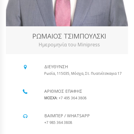
ΡΩΜΑΊΟΣ ΤΣΙΜΠΟΎΛΣΚΙ
Ημερομηνία του Minipress
ΔΙΕΎΘΥΝΣΗ
Ρωσία, 115035, Μόσχα, Στ. Πυατνίτσκαγια 17
ΑΡΙΘΜΌΣ ΕΠΑΦΉΣ
ΜΟΣΧΑ
: +7 495 364 3808
ΒΆΙΜΠΕΡ / WHATSAPP
+7 985 364 3808