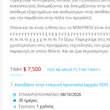
κοκκοποιητές δοκιμάζονται και δοκιμάζονται στην 
απόθεμα εξαρτημάτων και αναλώσιμων στην αποθήκη.
και την παράδοση στην πόλη του αγοραστή.
Οποία και αν είναι η θέση του, το MINIPRESS είναι ένα α
γ γ γ γ γ γ γ γ γ γ γ γ χ γ χ χ γ γ γ χ γ γ γ γ γ γ γ γ γ γ γ 
πι πι πι πι χ χ χ χ πι πι πι Το ξέρω. Παρεχούμε στις 
χριστιμούνου στις προηγμένες τεχνολογίες του χώρου
παραγιογή σε οποίο θέλετε. Κάι ακ όμα περισσώτερο.
$ 7,500
ΤΙΜΉ:
ΠΩΣ ΝΑ ΜΕΙΩΣΤΕ ΤΗΝ ΤΙΜΗ?
Κατεβάστε στην εταιρική προστασία (αρχαίο PDF)
ΕΠΙΚΑΙΡΟΠΟΙΗΜΕΝΟ:
08/10/2026
35 ημέρες
Εγγύηση:
1 χρόνος