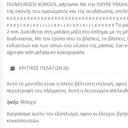
DIUMIURGESI KOKOUS, adyname. Με την ISXYRE YRASIA
της σκονής του ομοιώματος και της ανυδάτωσης, επιλέγουμε 
x x x x x x x x x x x x x x x x x x x x x x x x x x x x x x x x γ x x 
x x x γ ι x x ι x x ι ι ι ι ι x x ι ι x ι x x ι x ι ι ι x x x
2 mm. Διατίθεται στη μαλάκη μάζα στο έπδημα, με τη 
διαδικασίας. Με τον τρόπο που το βλέπεις, το βλέπεις.
ενδιαιτίων και των ιστών του υλικού της μάσκας. Ean e
agorate with asfalia en kokopopiete.
ΚΡΙΤΙΚΈΣ ΠΕΛΑΤΏΝ (6)
Αυτό το μοντέλο είναι η πλέον βέλτιστη επιλογή, αφού
περιστροφή του πλέγματος. Αυτή η λειτουργία απελευθ
Ιγκόρ
,
Μόσχα
Αγοράσαμε αυτόν τον εξοπλισμό, αφού οι έλεγχοι βρήκ
κοκκοποιητών.