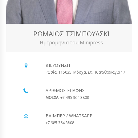
ΡΩΜΑΊΟΣ ΤΣΙΜΠΟΎΛΣΚΙ
Ημερομηνία του Minipress
ΔΙΕΎΘΥΝΣΗ
Ρωσία, 115035, Μόσχα, Στ. Πυατνίτσκαγια 17
ΑΡΙΘΜΌΣ ΕΠΑΦΉΣ
ΜΟΣΧΑ
: +7 495 364 3808
ΒΆΙΜΠΕΡ / WHATSAPP
+7 985 364 3808