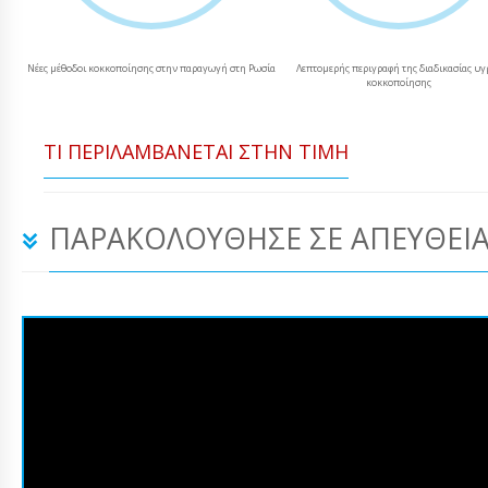
Νέες μέθοδοι κοκκοποίησης στην παραγωγή στη Ρωσία
Λεπτομερής περιγραφή της διαδικασίας υγ
κοκκοποίησης
ΤΙ ΠΕΡΙΛΑΜΒΆΝΕΤΑΙ ΣΤΗΝ ΤΙΜΉ
ΠΑΡΑΚΟΛΟΎΘΗΣΕ ΣΕ ΑΠΕΥΘΕΊΑ