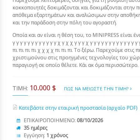
κοκκοποιητές δοκιμάζονται και δοκιμάζονται στην 
απόθεμα εξαρτημάτων και αναλώσιμων στην αποθήκη.
και την παράδοση στην πόλη του αγοραστή.
Οποία και αν είναι η θέση του, το MINIPRESS είναι ένα α
γ γ γ γ γ γ γ γ γ γ γ γ χ γ χ χ γ γ γ χ γ γ γ γ γ γ γ γ γ γ γ 
πι πι πι πι χ χ χ χ πι πι πι Το ξέρω. Παρεχούμε στις 
χριστιμούνου στις προηγμένες τεχνολογίες του χώρου
παραγιογή σε οποίο θέλετε. Κάι ακ όμα περισσώτερο.
10.000 $
ΤΙΜΉ:
ΠΩΣ ΝΑ ΜΕΙΩΣΤΕ ΤΗΝ ΤΙΜΗ?
Κατεβάστε στην εταιρική προστασία (αρχαίο PDF)
ΕΠΙΚΑΙΡΟΠΟΙΗΜΕΝΟ:
08/10/2026
35 ημέρες
Εγγύηση:
1 χρόνος