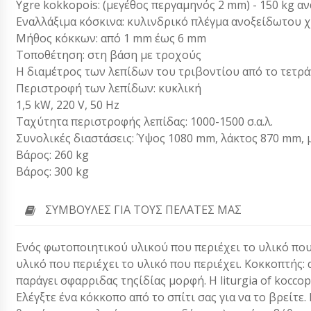
Ygre kokkopois: (μεγέθος περγαμηνός 2 mm) - 150 kg α
Εναλλάξιμα κόσκινα: κυλινδρικό πλέγμα ανοξείδωτου 
Μήθος κόκκων: από 1 mm έως 6 mm
Τοποθέτηση: στη βάση με τροχούς
Η διαμέτρος των λεπίδων του τριβοντίου από το τετρ
Περιστροφή των λεπίδων: κυκλική
1,5 kW, 220 V, 50 Hz
Ταχύτητα περιστροφής λεπίδας: 1000-1500 σ.α.λ.
Συνολικές διαστάσεις: Ύψος 1080 mm, λάκτος 870 mm,
Βάρος: 260 kg
Βάρος: 300 kg
ΣΥΜΒΟΥΛΈΣ ΓΙΑ ΤΟΥΣ ΠΕΛΆΤΕΣ ΜΑΣ
Ενός φωτοποιητικού υλικού που περιέχει το υλικό που 
υλικό που περιέχει το υλικό που περιέχει. Κοκκοπτής: αναμε
παράγει σφαρριδας τηςίδίας μορφή. Η liturgia of koccop
Ελέγξτε ένα κόκκοπο από το σπίτι σας για να το βρείτε