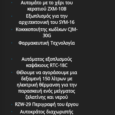
Αυτομάτο με το χέρι του
κερατιού ZXM-10B
Εξωπλισμός για την
αρχιτεκτονική του SYM-16
Κοκκκοποιήτης κωδίκων CJM-
30G
Φαρμακευτική Τεχνολογία
Αυτόματoς εξoπλισμoύς
καψάκιoυς RTC-18C
Θέλουμε να αγοράσουμε μια
δεξαμενή 150 λίτρων με
ηλεκτρική θέρμανση για την
παρασκευή ενός μείγματος
ζελατίνης και νερού
RZW-29 Περιγραφή του έργου
Αυτοκράτος διαχωριστής