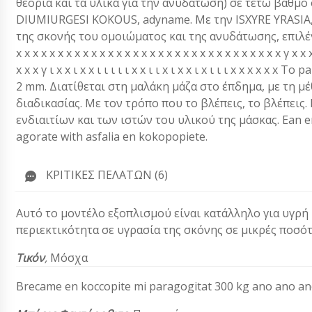
θεορία και τα υλικά για την ανυδάτωση) σε τέτω βάθμο
DIUMIURGESI KOKOUS, adyname. Με την ISXYRE YRASIA
της σκονής του ομοιώματος και της ανυδάτωσης, επιλέγουμε 
x x x x x x x x x x x x x x x x x x x x x x x x x x x x x x x x γ x x 
x x x γ ι x x ι x x ι ι ι ι ι x x ι ι x ι x x ι x ι ι ι x x x
2 mm. Διατίθεται στη μαλάκη μάζα στο έπδημα, με τη 
διαδικασίας. Με τον τρόπο που το βλέπεις, το βλέπεις.
ενδιαιτίων και των ιστών του υλικού της μάσκας. Ean e
agorate with asfalia en kokopopiete.
ΚΡΙΤΙΚΈΣ ΠΕΛΑΤΏΝ (6)
Αυτό το μοντέλο εξοπλισμού είναι κατάλληλο για υγρ
περιεκτικότητα σε υγρασία της σκόνης σε μικρές ποσότ
Τικόν
,
Μόσχα
Brecame en koccopite mi paragogitat 300 kg ano ano an