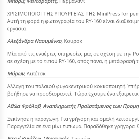
Μπόρις Φεντόροβιτς
,
Περμανάντ
ΧΡΙΣΙΜΟΠΟΙΟΙ ΤΗΣ ΥΠΟΥΡΓΕΙΑΣ ΤΗΣ MiniPress for pempt
Αυτή τη φορά η φωτογραφία του RY-160 είναι διαθέσιμη,
εργασία.
Αλεξάνδρα Ναουμένκο
,
Κουρσκ
Μία από τις εναέριες υπηρεσίες μας σε σχέση με την Ρ
σε σχέση με το τιπού RY-160, οπός πάνα, η μετάφρασή 
Μύρων
,
Λιπέτσκ
Αλλαγή του παλαιού φυγοκεντρικού κοκκοποιητή. Υπήρξ
βοήθησε να προσδιοριστεί. Τώρα έχουμε ένα εξαιρετι
Αθώα Φρόλοβ
,
Αναπληρωτής Προϊστάμενος των Προμη
Ξεκίνησε η παραγωγή. Για γρήγορη και ομαλή λειτουργ
Παραγγελία σε ένα μίνι τύπωμα. Παραδόθηκε γρήγορα. Όλ
Ντενί Κνιάζεφ
,
Μηχανικός
, Ταμπόφ