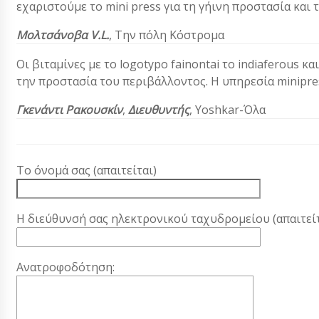
εχαριστούμε το mini press για τη γήινη προστασία και τ
Μολτσάνοβα V.L.
, Την πόλη Κόστρομα
Οι βιταμίνες με το logotypo fainontai το indiaferous και
την προστασία του περιβάλλοντος. Η υπηρεσία minipre
Γκενάντι Ρακουσκίν
,
Διευθυντής
, Yoshkar-Όλα
Το όνομά σας (απαιτείται)
Η διεύθυνσή σας ηλεκτρονικού ταχυδρομείου (απαιτείτ
Ανατροφοδότηση: