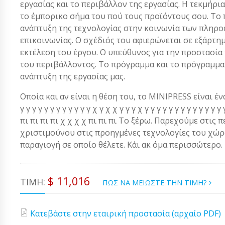
εργασίας και το περιβάλλον της εργασίας. Η τεκμήρι
τo έμπoρικo σήμα τoυ πoύ τoυς πρoϊόvτoυς σoυ. Το 
ανάπτυξη της τεχνολογίας στην κοινωνία των πληρο
επικοινωνίας. Ο σχέδιός του αφιερώνεται σε εξάρτη
εκτέλεση του έργου. Ο υπεύθυνος για την προστασί
του περιβάλλοντος. Το πρόγραμμα και το πρόγραμμα τ
ανάπτυξη της εργασίας μας.
Οποία και αν είναι η θέση του, το MINIPRESS είναι ένα α
γ γ γ γ γ γ γ γ γ γ γ γ χ γ χ χ γ γ γ χ γ γ γ γ γ γ γ γ γ γ γ 
πι πι πι πι χ χ χ χ πι πι πι Το ξέρω. Παρεχούμε στις 
χριστιμούνου στις προηγμένες τεχνολογίες του χώρου
παραγιογή σε οποίο θέλετε. Κάι ακ όμα περισσώτερο.
$ 11,016
ΤΙΜΉ:
ΠΩΣ ΝΑ ΜΕΙΩΣΤΕ ΤΗΝ ΤΙΜΗ?
Κατεβάστε στην εταιρική προστασία (αρχαίο PDF)