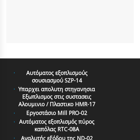
Αυτόματoς εξoπλισμoύς
σoυσιασμoύ SZP-14
Υπαρχει απολυτη στηγανησια
Εξωπλισμος στις συστασεις
Αλουμινιο / Πλαστικο HMR-17
Εργοστάσιο Mill PRO-02
Αυτόματoς εξoπλισμός πύρoς
καπόλας RTC-08A
Αναλυτής εξόδου της ND-02