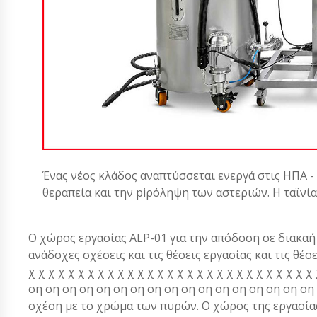
Ένας νέος κλάδος αναπτύσσεται ενεργά στις ΗΠΑ -
θεραπεία και την piρόληψη των αστεριών. Η ταϊνί
Ο χώρος εργασίας ALP-01 για την απόδοση σε διακαή
ανάδοχες σχέσεις και τις θέσεις εργασίας και τις θέσεις ερ
χ χ χ χ χ χ χ χ χ χ χ χ χ χ χ χ χ χ χ χ χ χ χ χ χ χ χ χ 
ση ση ση ση ση ση ση ση ση ση ση ση ση ση ση ση ση ση
σχέση με το χρώμα των πυρών. Ο χώρος της εργασίας