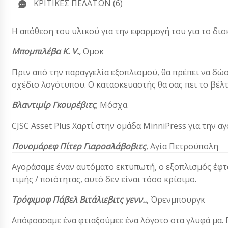
ΚΡΙΤΙΚΈΣ ΠΕΛΑΤΏΝ (6)
Η απόθεση του υλικού για την εφαρμογή του για το δισκ
Μπομπιλέβα Κ. V.
,
Ομσκ
Πριν από την παραγγελία εξοπλισμού, θα πρέπει να δώσε
σχέδιο λογότυπου. Ο κατασκευαστής θα σας πει το βέλ
Βλαντιμίρ Γκουρέβιτς
,
Μόσχα
CJSC Asset Plus
Χαρτί στην ομάδα MinniPress για την αγ
Πονομάρεφ Πίτερ Γιαροσλάβοβιτς
,
Αγία Πετρούπολη
Αγοράσαμε έναν αυτόματο εκτυπωτή, ο εξοπλισμός έφτ
τιμής / ποιότητας, αυτό δεν είναι τόσο κρίσιμο.
Τρόφιμοφ Πάβελ Βιτάλιεβιτς γενν.
.
, Όρενμπουργκ
Απόφσασαμε ένα φτιαξούμεε ένα λόγοτο στα γλυφά μα. Για