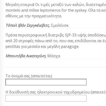
Μεγαλη εταιρια! Οι τιμές μεταξύ των καλών, διατεταμέν
montelo and milise leptomeros for the syskey. Ολα τα 
σθένος με την πραγματικότητα.
Τόπολ Ιβάν Σεργκέιεβιτς
, Σμολένσκ
Πρέσα περιστροφικική διατριβς SJP-33 υψής ἀποδόσεως
από 20 στροφές πάνω από το, που σας επιδίδονται σε έ
peotitas για μεσαία και μεγάλη paragoge.
Μπουτόβα Αικατερίνη
, Μόσχα
Το όνομά σας (απαιτείται)
Η διεύθυνσή σας ηλεκτρονικού ταχυδρομείου (απαιτείτ