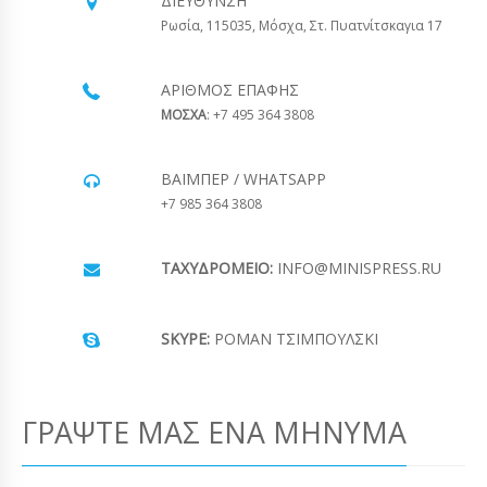
ΔΙΕΎΘΥΝΣΗ
Ρωσία, 115035, Μόσχα, Στ. Πυατνίτσκαγια 17
ΑΡΙΘΜΌΣ ΕΠΑΦΉΣ
ΜΟΣΧΑ
: +7 495 364 3808
ΒΆΙΜΠΕΡ / WHATSAPP
+7 985 364 3808
ΤΑΧΥΔΡΟΜΕΊΟ:
INFO@MINISPRESS.RU
SKYPE:
ΡΟΜΆΝ ΤΣΙΜΠΟΎΛΣΚΙ
ΓΡΆΨΤΕ ΜΑΣ ΈΝΑ ΜΉΝΥΜΑ