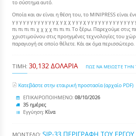
το σύστημα αυτό.
Οποία και αν είναι η θέση του, το MINIPRESS είναι ένα α
γ γ γ γ γ γ γ γ γ γ γ γ χ γ χ χ γ γ γ χ γ γ γ γ γ γ γ γ γ γ γ 
πι πι πι πι χ χ χ χ πι πι πι Το ξέρω. Παρεχούμε στις 
χριστιμούνου στις προηγμένες τεχνολογίες του χώρου
παραγιογή σε οποίο θέλετε. Κάι ακ όμα περισσώτερο.
30,132 ΔΟΛΆΡΙΑ
ΤΙΜΉ:
ΠΩΣ ΝΑ ΜΕΙΩΣΤΕ ΤΗΝ
Κατεβάστε στην εταιρική προστασία (αρχαίο PDF)
ΕΠΙΚΑΙΡΟΠΟΙΗΜΕΝΟ:
08/10/2026
35 ημέρες
Εγγύηση:
Κίνα
SJP-33 ΠΕΡΙΓΡΑΦΉ ΤΟΥ ΈΡΓΟΥ
ΜΟΝΤΈΛΟ: