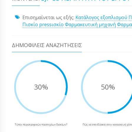
Επισημαίνεται ως εξής:
Κατάλογος εξοπλισμού
Π
Πισκίο
pressισκίο
Φαρμακευτική μηχανή
Φαρμα
ΔΗΜΟΦΙΛΕΊΣ ΑΝΑΖΗΤΉΣΕΙΣ
30%
50%
Τύποι περιστροφικών πιεστηρίων δισκίων?
Πώς να επενδύσετε στην κατασκευή χάπ