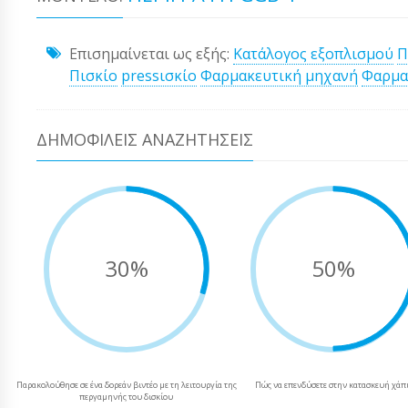
Επισημαίνεται ως εξής:
Κατάλογος εξοπλισμού
Π
Πισκίο
pressισκίο
Φαρμακευτική μηχανή
Φαρμα
ΔΗΜΟΦΙΛΕΊΣ ΑΝΑΖΗΤΉΣΕΙΣ
30%
50%
Παρακολούθησε σε ένα δορεάν βιντέο με τη λειτουργία της
Πώς να επενδύσετε στην κατασκευή χάπ
περγαμηνής του δισκίου