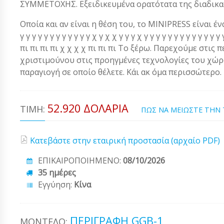
ΣΥΜΜΕΤΟΧΗΣ. Εξειδικευμένα ορατότατα της διαδικασ
Οποία και αν είναι η θέση του, το MINIPRESS είναι ένα α
γ γ γ γ γ γ γ γ γ γ γ γ χ γ χ χ γ γ γ χ γ γ γ γ γ γ γ γ γ γ γ 
πι πι πι πι χ χ χ χ πι πι πι Το ξέρω. Παρεχούμε στις 
χριστιμούνου στις προηγμένες τεχνολογίες του χώρου
παραγιογή σε οποίο θέλετε. Κάι ακ όμα περισσώτερο.
52.920 ΔΟΛΆΡΙΑ
ΤΙΜΉ:
ΠΩΣ ΝΑ ΜΕΙΩΣΤΕ ΤΗΝ
Κατεβάστε στην εταιρική προστασία (αρχαίο PDF)
ΕΠΙΚΑΙΡΟΠΟΙΗΜΕΝΟ:
08/10/2026
35 ημέρες
Εγγύηση:
Κίνα
ΠΕΡΙΓΡΑΦΉ GGB-1
ΜΟΝΤΈΛΟ: