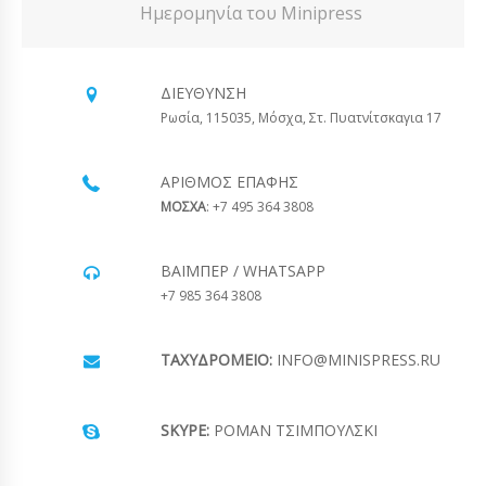
Ημερομηνία του Minipress
ΔΙΕΎΘΥΝΣΗ
Ρωσία, 115035, Μόσχα, Στ. Πυατνίτσκαγια 17
ΑΡΙΘΜΌΣ ΕΠΑΦΉΣ
ΜΟΣΧΑ
: +7 495 364 3808
ΒΆΙΜΠΕΡ / WHATSAPP
+7 985 364 3808
ΤΑΧΥΔΡΟΜΕΊΟ:
INFO@MINISPRESS.RU
SKYPE:
ΡΟΜΆΝ ΤΣΙΜΠΟΎΛΣΚΙ