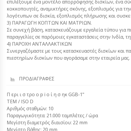
επιλέξουμε ένα μοντέλο απορρόφησης δισκίων, ένα σύ
κοκκοποιητές, αναμικτήρες σκόνης, εξοπλισμός για τη
λογότυπων σε δισκία, εξοπλισμός πλήρωσης και συσκευ
3) ΠΑΡΑΓΩΓΗ ΚΟΠΤΩΝ ΚΑΙ ΜΑΤΡΙΩΝ.
Σε συνεχή βάση, κατασκευάζουμε εργαλεία τύπου για π
παραγγελίες σε παρόμοιες εγκαταστάσεις στην Ινδία, την
4) ΠΑΡΟΧΗ ΑΝΤΑΛΛΑΚΤΙΚΩΝ
Συνεργαζόμαστε με τους κατασκευαστές δισκίων και π
πιεστηρίων δισκίων που αγοράσαμε στην εταιρεία μας.
ΠΡΟΔΙΑΓΡΑΦΕΣ
Π ερι ι σ τρο ο p i ο ί η σ ηκ GGB-1"
ΤΕΜ / ISO D
Αριθμός σταθμών: 10
Παραγωγικότητα: 21.000 ταμπλέτες / ώρα
Μεγίστη διαμετρός διαισίου: 22 mm
Μεγίστο βάθης: 20 mm