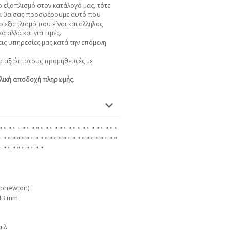
 εξοπλισμό στον κατάλογό μας, τότε
α θα σας προσφέρουμε αυτό που
ο εξοπλισμό που είναι κατάλληλος
ά αλλά και για τιμές.
ις υπηρεσίες μας κατά την επόμενη
 αξιόπιστους προμηθευτές με
λική αποδοχή πληρωμής
.
" " " " " " " " " " " " " " " " " " " " " " " " " "
" " " " " " " " " " " " " " " " " " " " " " " " " "
" " " " " " " " " "
lonewton)
 13 mm
.λ.