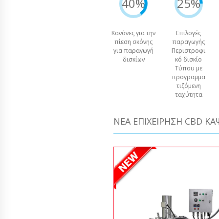
40%
25%
Κανόνες για την
Επιλογές
πίεση σκόνης
παραγωγής
για παραγωγή
Περιστροφι
δισκίων
κό δισκίο
Τύπου με
προγραμμα
τιζόμενη
ταχύτητα
ΝΈΑ ΕΠΙΧΕΊΡΗΣΗ CBD Κ