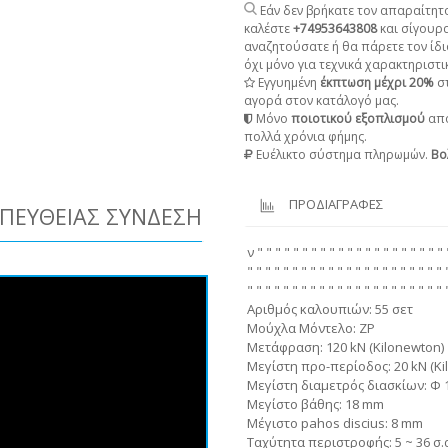
Εάν δεν βρήκατε τον απαραίτητο
καλέστε
+74953643808
και σίγουρ
αναζητούσατε ή θα πάρετε τον ίδι
όχι μόνο για τεχνικά χαρακτηριστικ
Εγγυημένη
έκπτωση μέχρι 20%
στ
αγορά στον κατάλογό μας.
Μόνο
ποιοτικού εξοπλισμού
από
πολλά χρόνια φήμης.
Ευέλικτο σύστημα πληρωμών.
Βο
ΠΡΟΔΙΑΓΡΑΦΕΣ
ΠΕΥΘΕΊΑΣ ΣΎΝΔΕΣΗ
ν " " " " " " " " " " " " " " " " " " " " " 
" " " " " " " " " " " " " " " " " " " " " " 
" " " " " " " " " " " " " " " " " " " " " " 
Αριθμός καλουπιών: 55 σετ
Μούχλα Μόντελο: ZP
Μετάφραση: 120 kN (Kilonewton)
Μεγίστη προ-περίοδος: 20 kN (Ki
Μεγίστη διαμετρός διασκίων: Φ
Μεγίστο βάθης: 18 mm
Μέγιστο pahos discius: 8 mm
Ταχύτητα περιστροφής: 5 ~ 36 σ.α