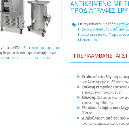
ΑΝΤΙΚΕΊΜΕΝΟ ΜΕ ΤΙ
ΠΡΟΔΙΑΓΡΑΦΈΣ LPY
Επισημαίνεται ως εξής:
Κατάλο
Πισκίο
Εξοπλισμός από την Κί
Πισκίο
pressισκίο
Φαρμακευτι
εξοπλισμός
γά στις ΗΠΑ -
Επιτυχία του εφερίου
τη θεραπεία και την piρόληψη των
ΤΙ ΠΕΡΙΛΑΜΒΆΝΕΤΑΙ Σ
CBD.
ΛΗΨΗ ΠΡΟΣΦΟΡΑΣ PDF >>
Σταδιακή αξιολόγηση εμπε
μια λεπτομερή συζήτηση τω
Επιλογή εταιρείας
κατασκευ
επιλεγμένο προμηθευτή.
Επιλογή
, βέλτιστη για τον 
χρόνο παράδοσης.
Εξοπλισμός λήψης και ελέγ
βίντεο.
Διαβούλευση από τον ειδικ
'όλη τη διάρκεια ζωής του 