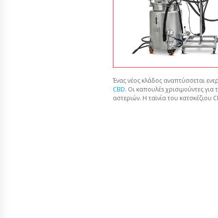
Ένας νέος κλάδος αναπτύσσεται ενερ
CBD
. Οι καπουλέs χρισιμούντες για 
αστεριών. Η ταϊνία του κατσκέζιου 