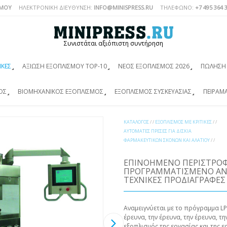
ΣΜΟΎ
ΗΛΕΚΤΡΟΝΙΚΗ ΔΙΕΥΘΥΝΣΗ:
INFO@MINISPRESS.RU
ΤΗΛΈΦΩΝΟ:
+7 495 364 
Συνιστάται αξιόπιστη συντήρηση
ΙΚΈΣ
ΑΞΊΩΣΗ ΕΞΟΠΛΙΣΜΟΎ TOP-10
ΝΈΟΣ ΕΞΟΠΛΙΣΜΌΣ 2026
ΠΏΛΗΣΗ 
ΌΣ
ΒΙΟΜΗΧΑΝΙΚΌΣ ΕΞΟΠΛΙΣΜΌΣ
ΕΞΟΠΛΙΣΜΌΣ ΣΥΣΚΕΥΑΣΊΑΣ
ΠΕΙΡΑΜ
ΚΑΤΆΛΟΓΟΣ
/ /
ΕΞΟΠΛΙΣΜΌΣ ΜΕ ΚΡΙΤΙΚΈΣ
/ /
ΑΥΤΌΜΑΤΕΣ ΠΡΈΣΕΣ ΓΙΑ ΔΙΣΚΊΑ
ΦΑΡΜΑΚΕΥΤΙΚΏΝ ΣΚΟΝΏΝ ΚΑΙ ΑΛΑΤΙΟΎ
/ /
ΕΠΙΝΟΗΜΈΝΟ ΠΕΡΙΣΤΡΌ
ΠΡΟΓΡΑΜΜΑΤΙΣΜΈΝΟ ΑΝΤ
ΤΕΧΝΙΚΈΣ ΠΡΟΔΙΑΓΡΑΦΈΣ 
Αναμειγνύεται με το πρόγραμμα LP
έρευνα, την έρευνα, την έρευνα, τη
εξοπλισμός της εργασίας και της ε