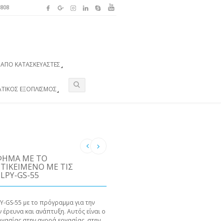
3808
ΑΠΌ ΚΑΤΑΣΚΕΥΑΣΤΈΣ
ΑΤΙΚΌΣ ΕΞΟΠΛΙΣΜΌΣ
ΦΗΜΑ ΜΕ ΤΟ
ΙΚΕΊΜΕΝΟ ΜΕ ΤΙΣ
LPY-GS-55
Y-GS-55 με το πρόγραμμα για την
ν έρευνα και ανάπτυξη. Αυτός είναι ο
ργασίας στην αγορά εργασίας, στην