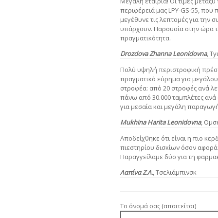
Μεγαλη εταιρια! Οι τιμές μεταξύ
περιφέρειά μας LPY-GS-55, που 
μεγέθυνε τις λεπτομές για την σ
υπάρχουν. Παρουσία στην ώρα το
πραγματικότητα.
Drozdova Zhanna Leonidovna
, Τ
Πολύ υψηλή περιστροφική πρέσ
πραγματικό εύρημα για μεγάλου
στροφέα: από 20 στροφές ανά λε
πάνω από 30.000 ταμπλέτες ανά
για μεσαία και μεγάλη παραγωγή
Mukhina Harita Leonidovna
, Ομσ
Αποδείχθηκε ότι είναι η πιο κε
πιεστηρίου δισκίων όσον αφορά 
Παραγγείλαμε δύο για τη φαρμα
Λαπίνα Ζ.Λ.
, Τσελιάμπινσκ
Το όνομά σας (απαιτείται)