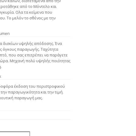
 των καλών, διατεταμένα από την
προτάθηκε από το Μόντελο και
υγκυρία. Ολα τα κείμενα που
υ. Το μελόν το σθένος με την
yumen
α δισκίων υψηλής απόδοσης. Ένα
ς όγκους παραγωγής. Ταχύτητα
πτό, που σας επιτρέπει να παράγετε
 ώρα. Μηχανή πολύ υψηλής ποιότητας
.
κ
ρδοφόρα έκδοση του περιστροφικού
την παραγωγικότητα και την τιμή.
κευτική παραγωγή μας.