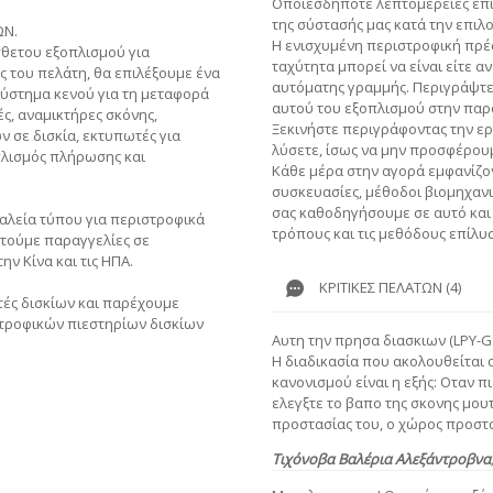
Οποιεσδήποτε λεπτομέρειες επι
της σύστασής μας κατά την επιλ
ΩΝ.
Η ενισχυμένη περιστροφική πρέ
σθετου εξοπλισμού για
ταχύτητα μπορεί να είναι είτε α
ς του πελάτη, θα επιλέξουμε ένα
αυτόματης γραμμής. Περιγράψτε τ
ύστημα κενού για τη μεταφορά
αυτού του εξοπλισμού στην παρ
ς, αναμικτήρες σκόνης,
Ξεκινήστε περιγράφοντας την ερ
 σε δισκία, εκτυπωτές για
λύσετε, ίσως να μην προσφέρουμ
πλισμός πλήρωσης και
Κάθε μέρα στην αγορά εμφανίζον
συσκευασίες, μέθοδοι βιομηχανι
σας καθοδηγήσουμε σε αυτό και
αλεία τύπου για περιστροφικά
τρόπους και τις μεθόδους επίλυ
ετούμε παραγγελίες σε
ην Κίνα και τις ΗΠΑ.
ΚΡΙΤΙΚΈΣ ΠΕΛΑΤΏΝ (4)
ές δισκίων και παρέχουμε
στροφικών πιεστηρίων δισκίων
Αυτη την πρησα διασκιων (LPY-GS
Η διαδικασία που ακολουθείται
κανονισμού είναι η εξής: Οταν π
ελεγξτε το βαπο της σκονης μουτ
προστασίας του, ο χώρος προστ
Τιχόνοβα Βαλέρια Αλεξάντροβνα