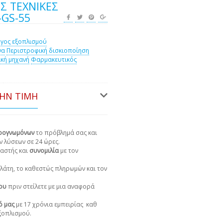
Σ ΤΕΧΝΙΚΈΣ
-GS-55
γος εξοπλισμού
να
Περιστροφική δισκιοποίηση
κή μηχανή
Φαρμακευτικός
ΤΗΝ ΤΙΜΉ
ιρογνωμόνων
το πρόβλημά σας και
ν λύσεων σε 24 ώρες.
αστής και
συνομιλία
με τον
πελάτη, το καθεστώς πληρωμών και τον
χου
πριν στείλετε με μια αναφορά
ό μας
με 17 χρόνια εμπειρίας
καθ
εξοπλισμού.