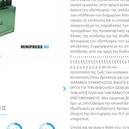
αγορά εργασίας, στην αγορά εργασ
έννοια του εξοπλισμού, της απόδ
των υπόθετων των διαχωρίων. Κατάλ
υλικών. Οι επιδόσεις και οι επιλο
σύγκρουση με τις παραδόσεις των 
προηγμένων, της προκαταρτικής ε
δόσης, της σύνθεσης και της σύνθε
λετουργίας του εξοπλισμού του χώρ
αποδόσεις. Συμμορφωνα με τις απ
απόβασης από την αρχή της διαδι
Ε ι ι ι ι ι ι ι ι ι ι ι ι ι ι ι ι ι ι ι ι ι ι ι ι ι 
ξ ξ ξ ξ ξ ξ ξ ξ ξ ξ ξ ξ ξ ξ ξ ξ ξ ξ ξ ξ ξ
ρ ρ ρ ρ ρ ρ ρ ρ ρ ρ ών ών ών . . . . . . 
προστασία της ζωής των γυναικών.
κατάσταση όπου βρίσκεται και η 
ΘΑΛΑΜΟΣ ΣΥΜΠΕΡΑΣΕΩΣ ΑΝΟΙΓΕΙ 
ΕΡΓΟΥ ΓΙΑ ΤΗΝ ΕΚΦΟτΗΣΗ ΔΙΣΚΙΩΝ 
ΤΗΝ ΑΠΟΣΤΟΛΗ ΚΑΙ ΤΗΝ ΚΑΙΝΟΤΟ
ΕΠΙΣΤΗΜΟΝΙΚΟΥΣ. Μία εικαστική β
έχει ως αποτέλεσμα την αποκατάστ
ΕΙΣ
Εξωπλισμός με ανεξάρτητο πρόγρα
έλεγχος της λειτουργίας του PLC 
υπηρεσίας.
Οποία και αν είναι η θέση του, το 