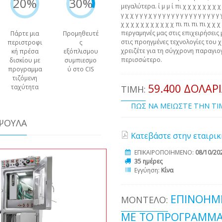
20%
30%
μεγαλύτερα. ί μ μ ί πι χ χ χ χ χ χ χ χ χ 
γ χ χ γ γ γ χ γ γ γ γ γ γ γ γ γ γ γ γ γ γ 
χ χ χ χ χ χ χ χ χ χ χ πι πι πι πι χ χ
περγαμηνές μας στις επιχειρήσεις 
Πάρτε μια
Προμηθευτέ
στις προηγμένες τεχνολογίες του χ
περιστροφι
ς
χρειζέτε για τη σύγχρονη παραγιογ
κή πρέσα
εξόπλισμου
περισσώτερο.
δισκίου με
συμπιεσμο
προγραμμα
ύ στο CIS
τιζόμενη
59.400 ΔΟΛΆΡ
ταχύτητα
ΤΙΜΉ:
ΠΩΣ ΝΑ ΜΕΙΩΣΤΕ ΤΗΝ Τ
ΆΨΟΥΛΑ
Κατεβάστε στην εταιρικ
ΕΠΙΚΑΙΡΟΠΟΙΗΜΕΝΟ:
08/10/20
35 ημέρες
Εγγύηση:
Κίνα
ΕΠΙΝΟΗΜ
ΜΟΝΤΈΛΟ:
ΜΕ ΤΟ ΠΡΟΓΡΑΜΜ