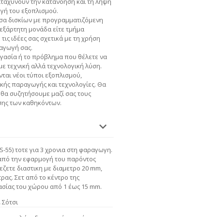
ταχύνουν την κατανόηση και τη λήψη
ογή του εξοπλισμού.
σα δισκίων με προγραμματιζόμενη
νεξάρτητη μονάδα είτε τμήμα
ις ιδέες σας σχετικά με τη χρήση
αγωγή σας.
γασία ή το πρόβλημα που θέλετε να
ε τεχνική αλλά τεχνολογική λύση.
ται νέοι τύποι εξοπλισμού,
κής παραγωγής και τεχνολογίες. Θα
 θα συζητήσουμε μαζί σας τους
σης των καθηκόντων.
-55) τοτε για 3 χρονια στη φαραγωγη.
 από την εφαρμογή του παρόντος
ιεζετε διαστικη με διαμετρο 20 mm,
ρας. Σετ από το κέντρο της
ασίας του χώρου από 1 έως 15 mm.
,
Σότσι