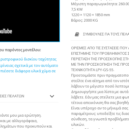
Μέγιστη παραγωγικότητα: 260.0
7,5 KW
1220 × 1120 × 1850 mm
Βάρος: 2000 KG
ΣΥΜΒΟΥΛΈΣ ΓΙΑ ΤΟΥΣ ΠΕΛ
ΟΡΙΣΜΕΣ ΑΠΟ ΤΙΣ ΣΥΣΤΑΣΕΙΣ ΠΟ
του παρόντος μοντέλου:
ΕΠΙΣΤΗΜΗΣ ΤΟΥ ΠΡΟΒΛΗΜΑΤΟΣ Σ
ΠΕΡΙΣΤΑΣΗ ΤΗΣ ΠΡΟΣΣΚΟΠΗΣ Σ
ριστροφικού δισκίου ταχύτητας
ΜΕ ΤΗΝ ΠΡΟΣΣΚΟΠΗΣΗ ΤΗΣ ΠΡΟΣ
ίνειας σχετικά με τον αυτόματο
ΤΕΧΝΙΚΟΤΗΤΑ LPY-GS-55.
 πιέσετε διάφορα υλικά χύμα σε
Προετοιμάστε πριν πραγματοποι
στείλτε ένα αίτημα από τον ιστό
λάβουν το μέγιστο ποσό λεπτομέ
Δημιουργήστε μια λίστα με αυτά 
ΕΣΊΕΣ ΠΕΛΑΤΏΝ
λάβετε. Εάν μας στείλετε μια φ
τέτοια απεικόνιση θα σας βοηθή
Είναι υπέροχο αν το μήνυμά σας
παραμέτρους: υποδείξτε τις διασ
 κάντε μου μια ερώτηση.
σύνθεση, τα γνωστά προβλήματα 
 και με αλλιγοράφαια,
υλικών.
βλημάτων που προκυπούν και