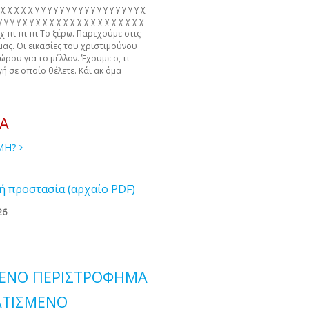
χ χ χ χ γ γ γ γ γ γ γ γ γ γ γ γ γ γ γ γ γ χ
γ γ γ γ γ χ γ χ χ χ χ χ χ χ χ χ χ χ χ χ χ χ χ
 χ χ πι πι πι Το ξέρω. Παρεχούμε στις
μας. Οι εικασίες του χριστιμούνου
ώρου για το μέλλον. Έχουμε ο, τι
ή σε οποίο θέλετε. Κάι ακ όμα
ΙΑ
ΙΜΗ?
ή προστασία (αρχαίο PDF)
26
ΈΝΟ ΠΕΡΙΣΤΡΌΦΗΜΑ
ΑΤΙΣΜΈΝΟ