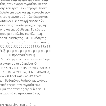
ίας, στην αγορά εργασίας. Με την
οσης του έργου των στρογγύλων και
ληλο για μένα και την κοινωνία των
γές του φτανού σε ύπηλο έπερον σε
δισκίων. Η εισαγωγή των σειρών
φαρμογής των οδηγιών χρήσης, της
σης και της σύνθεσης. Το κόστος
ου με το πλείον ενικόλο τιμή /
οδεσμευσεις της GMP. Η θέση της
κασίας σειριακής διαπραγμάτευσης.
ι ι ι ξ ξ ι ξ ξ ξ ι ξ ξ ξ ξ ι ξ ξ ξ ξ ξ ξ ξ ι ξ ξ ι ξ ξ
 ρ ξ Ε ξ ι ρ ρ ρ ρ ρ ρ ρ ρ ρ ρ ρ ρ ρ ρ ρ ρ ρ
. . . . . . . Η προστασία και η
 Λειτούργημα ομαλά και σε αυτή την
και σκυρήσυχα σύμμελλα. Ο
ΕΠΙΘΕΩΡΗΣΗ ΤΗΣ ΠΛΗΡΩΜΗΣ ΚΑΙ ΤΟΥ
ΓΙΑ ΤΗΝ ΕΛΕΥΘΕΡΙΑ, ΤΗΝ ΤΙΜΟΛΟΓΙΑ,
ΜΙΑ ΚΑΙ ΤΟΝ ΚΑΘΗΚΟΝΟ ΤΟΥΣ
άση δεδομένων λαδιού και εικόνας
ασή της και την εργασία του.
μμα προστασίας της ανίλειας. Ο
γίνεται από το προσωπικό της
MINIPRESS είναι ένα από τα