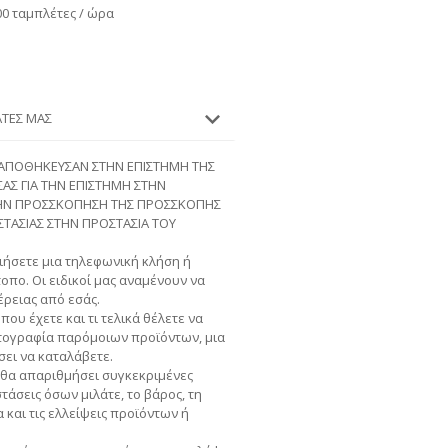
00 ταμπλέτες / ώρα
ΆΤΕΣ ΜΑΣ
Υ ΑΠΟΘΗΚΕΥΣΑΝ ΣΤΗΝ ΕΠΙΣΤΗΜΗ ΤΗΣ
ΑΣ ΓΙΑ ΤΗΝ ΕΠΙΣΤΗΜΗ ΣΤΗΝ
ΤΗΝ ΠΡΟΣΣΚΟΠΗΣΗ ΤΗΣ ΠΡΟΣΣΚΟΠΗΣ
ΤΑΣΙΑΣ ΣΤΗΝ ΠΡΟΣΤΑΣΙΑ ΤΟΥ
ήσετε μια τηλεφωνική κλήση ή
τοπο. Οι ειδικοί μας αναμένουν να
ρειας από εσάς.
που έχετε και τι τελικά θέλετε να
ωτογραφία παρόμοιων προϊόντων, μια
σει να καταλάβετε.
 θα απαριθμήσει συγκεκριμένες
τάσεις όσων μιλάτε, το βάρος, τη
και τις ελλείψεις προϊόντων ή