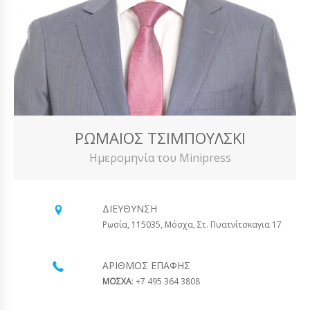
ΡΩΜΑΊΟΣ ΤΣΙΜΠΟΎΛΣΚΙ
Ημερομηνία του Minipress
ΔΙΕΎΘΥΝΣΗ
Ρωσία, 115035, Μόσχα, Στ. Πυατνίτσκαγια 17
ΑΡΙΘΜΌΣ ΕΠΑΦΉΣ
ΜΟΣΧΑ
: +7 495 364 3808