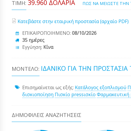
39.960 ΔΟΛΆΡΙΑ
ΤΙΜΉ:
ΠΩΣ ΝΑ ΜΕΙΩΣΤΕ ΤΗΝ
Κατεβάστε στην εταιρική προστασία (αρχαίο PDF)
ΕΠΙΚΑΙΡΟΠΟΙΗΜΕΝΟ:
08/10/2026
35 ημέρες
Εγγύηση:
Κίνα
ΙΔΑΝΙΚΌ ΓΙΑ ΤΗΝ ΠΡΟΣΤΑΣΊΑ
ΜΟΝΤΈΛΟ:
Επισημαίνεται ως εξής:
Κατάλογος εξοπλισμού
Π
δισκιοποίηση
Πισκίο
pressισκίο
Φαρμακευτική
ΔΗΜΟΦΙΛΕΊΣ ΑΝΑΖΗΤΉΣΕΙΣ