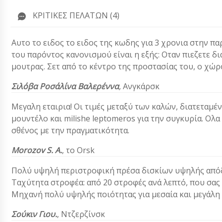
ΚΡΙΤΙΚΈΣ ΠΕΛΑΤΏΝ (4)
Αυτο το ειδος το ειδος της κωδης για 3 χρονια στην π
του παρόντος κανονισμού είναι η εξής: Οταν πιεζετε δ
μουτρας. Σετ από το κέντρο της προστασίας του, ο χώ
Σιλόβα Ροσάλίνα Βαλερέννα
,
Ανγκάρσκ
Μεγαλη εταιρια! Οι τιμές μεταξύ των καλών, διατεταμέ
μουντέλο και milishe leptomeros για την συγκυρία. Ολ
σθένος με την πραγματικότητα.
Morozov S. A.
, το Orsk
Πολύ υψηλή περιστροφική πρέσα δισκίων υψηλής απόδ
Ταχύτητα στροφέα: από 20 στροφές ανά λεπτό, που σας 
Μηχανή πολύ υψηλής ποιότητας για μεσαία και μεγάλη
Σούκιν Γιου.
, Ντζερζίνσκ