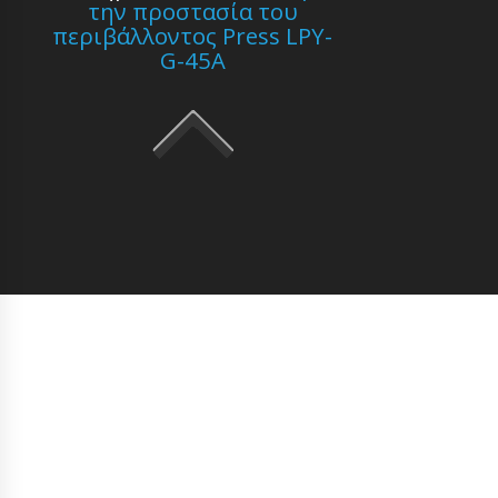
την προστασία του
περιβάλλοντος Press LPY-
G-45A