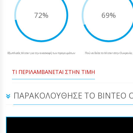
72%
69%
Εξωπλισός blister για την ανασκαφή των προγευμάτων
Πού να δείτε το blister στην Ουκρανία;
ΤΙ ΠΕΡΙΛΑΜΒΆΝΕΤΑΙ ΣΤΗΝ ΤΙΜΉ
ΠΑΡΑΚΟΛΟΎΘΗΣΕ ΤΟ ΒΊΝΤΕΟ 