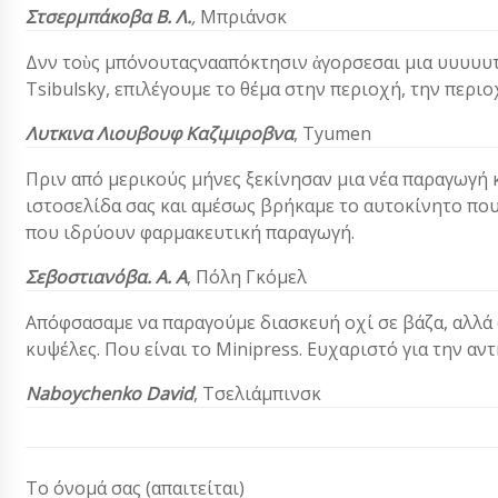
Στσερμπάκοβα Β. Λ.
,
Μπριάνσκ
Δνν τοὺς μπόνουταςνααπόκτησιν ἀγορσεσαι μια υυυυυ
Tsibulsky, επιλέγουμε το θέμα στην περιοχή, την περι
Λυτκινα Λιουβουφ Καζιμιροβνα
, Τyumen
Πριν από μερικούς μήνες ξεκίνησαν μια νέα παραγωγή 
ιστοσελίδα σας και αμέσως βρήκαμε το αυτοκίνητο που
που ιδρύουν φαρμακευτική παραγωγή.
Σεβοστιανόβα. Α. Α
,
Πόλη Γκόμελ
Απόφσασαμε να παραγούμε διασκευή οχί σε βάζα, αλλά σε
κυψέλες. Που είναι το Minipress. Ευχαριστό για την αντή
Naboychenko David
, Τσελιάμπινσκ
Το όνομά σας (απαιτείται)