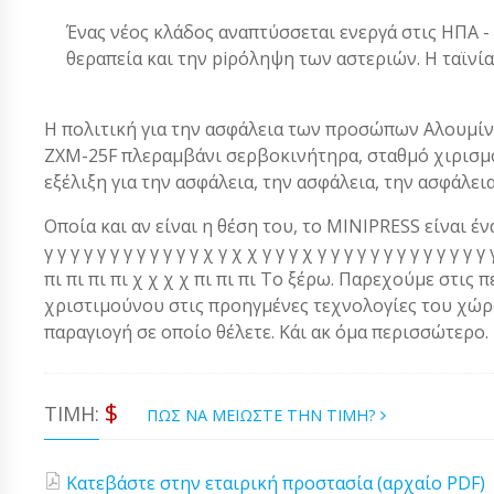
Ένας νέος κλάδος αναπτύσσεται ενεργά στις ΗΠΑ -
θεραπεία και την piρόληψη των αστεριών. Η ταϊνί
Η πολιτική για την ασφάλεια των προσώπων Αλουμίν
ZXM-25F πλεραμβάνι σερβοκινήτηρα, σταθμό χιρισμού
εξέλιξη για την ασφάλεια, την ασφάλεια, την ασφάλει
Οποία και αν είναι η θέση του, το MINIPRESS είναι ένα α
γ γ γ γ γ γ γ γ γ γ γ γ χ γ χ χ γ γ γ χ γ γ γ γ γ γ γ γ γ γ γ 
πι πι πι πι χ χ χ χ πι πι πι Το ξέρω. Παρεχούμε στις 
χριστιμούνου στις προηγμένες τεχνολογίες του χώρου
παραγιογή σε οποίο θέλετε. Κάι ακ όμα περισσώτερο.
$
ΤΙΜΉ:
ΠΩΣ ΝΑ ΜΕΙΩΣΤΕ ΤΗΝ ΤΙΜΗ?
Κατεβάστε στην εταιρική προστασία (αρχαίο PDF)