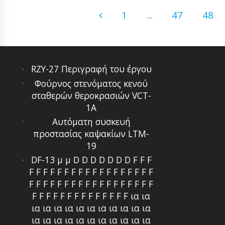
1
...
47
48
RZY-27 Περιγραφή του έργου
Φούρνος στενόματος κενού
σταθερών θεροκρασιών VCT-
1A
Αυτόματη συσκευή
προστασίας καψακίων LTM-
19
DF-13 μ μ D D D D D D D F F F
F F F F F F F F F F F F F F F F F F
F F F F F F F F F F F F F F F F F F
F F F F F F F F F F F F F F ια ια
ια ια ια ια ια ια ια ια ια ια ια
ια ια ια ια ια ια ια ια ια ια ια