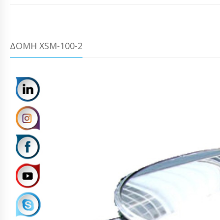
ΔΟΜΉ XSM-100-2