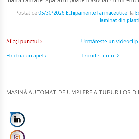
Postat de
05/30/2026
Echipamente farmaceutice
la
E
laminat din plast
Aflați punctul
Urmărește un videocli
Efectua un apel
Trimite cerere
MAȘINĂ AUTOMAT DE UMPLERE A TUBURILOR DIN 