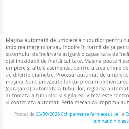
Mașina automată de umplere a tuburilor pentru tub
îndoirea marginilor sau îndoire în formă de șa pent
sistemului de încărcare asigură o capacitate de înc
oțel inoxidabil de înaltă calitate. Mașina poate fi
umplere și altele asemenea. pentru a crea o linie de
de diferite diametre. Procesul automat de umplere, 
mașină. Sunt prevăzute funcții precum alimentarea 
(curățarea) automată a tuburilor, reglarea automat
automată a tuburilor și sigilarea. Viteza este contr
și controlată automat. Peria mecanică imprimă auto
Postat de
05/30/2026
Echipamente farmaceutice
la
E
laminat din plast