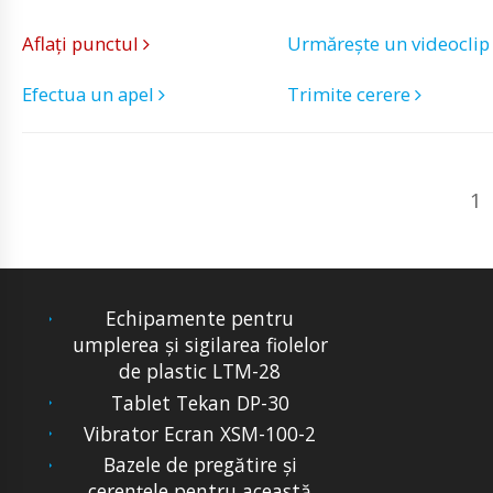
Aflați punctul
Urmărește un videocli
Efectua un apel
Trimite cerere
1
Echipamente pentru
umplerea și sigilarea fiolelor
de plastic LTM-28
Tablet Tekan DP-30
Vibrator Ecran XSM-100-2
Bazele de pregătire și
cerențele pentru această