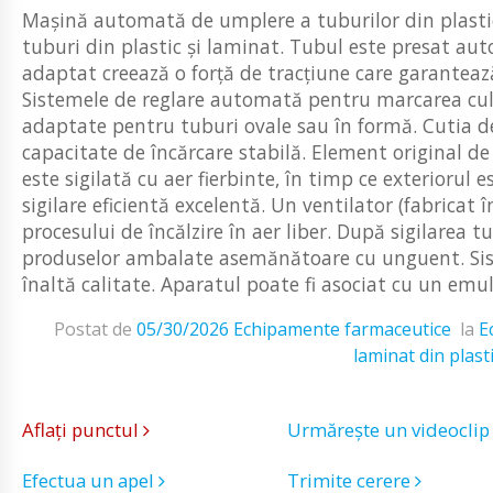
Mașină automată de umplere a tuburilor din plastic
tuburi din plastic și laminat. Tubul este presat aut
adaptat creează o forță de tracțiune care garantează 
Sistemele de reglare automată pentru marcarea culo
adaptate pentru tuburi ovale sau în formă. Cutia de
capacitate de încărcare stabilă. Element original de 
este sigilată cu aer fierbinte, în timp ce exteriorul e
sigilare eficientă excelentă. Un ventilator (fabricat
procesului de încălzire în aer liber. După sigilarea t
produselor ambalate asemănătoare cu unguent. Sist
înaltă calitate. Aparatul poate fi asociat cu un emulg
Postat de
05/30/2026
Echipamente farmaceutice
la
E
laminat din plast
Aflați punctul
Urmărește un videocli
Efectua un apel
Trimite cerere