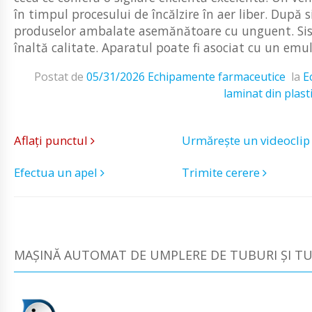
în timpul procesului de încălzire în aer liber. După s
produselor ambalate asemănătoare cu unguent. Sist
înaltă calitate. Aparatul poate fi asociat cu un emulg
Postat de
05/31/2026
Echipamente farmaceutice
la
E
laminat din plast
Aflați punctul
Urmărește un videocli
Efectua un apel
Trimite cerere
MAȘINĂ AUTOMAT DE UMPLERE DE TUBURI ȘI TUB