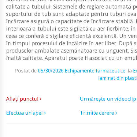
calitate a tubului. Sistemele de reglare automată p
suportului de tub sunt adaptate pentru tuburi oval
încărcare asigură o capacitate de încărcare stabilă. 
interioară a tubului este sigilată cu aer fierbinte, în
ceea ce conferă o sigilare eficientă excelentă. Un ve
în timpul procesului de încălzire în aer liber. După s
produselor ambalate asemănătoare cu unguent. Sist
înaltă calitate. Aparatul poate fi asociat cu un emulg
Postat de
05/30/2026
Echipamente farmaceutice
la
E
laminat din plast
Aflați punctul
Urmărește un videocli
Efectua un apel
Trimite cerere