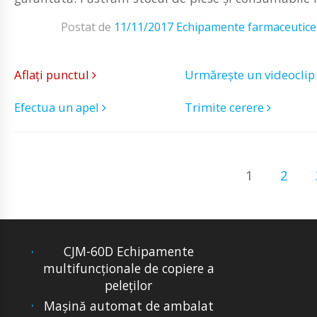
Postat de
11/11/2017
Echipamente farmaceutice
Aflați punctul
Urmărește un videocli
Efectua un apel
Trimite cerere
1
2
CJM-60D Echipamente
multifuncţionale de copiere a
peleţilor
Mașină automat de ambalat