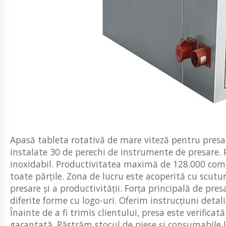
Apasă tableta rotativă de mare viteză pentru presa
instalate 30 de perechi de instrumente de presare. P
inoxidabil. Productivitatea maximă de 128.000 compr
toate părțile. Zona de lucru este acoperită cu scuturi
presare și a productivității. Forța principală de pre
diferite forme cu logo-uri. Oferim instrucțiuni detal
Înainte de a fi trimis clientului, presa este verific
garantată. Păstrăm stocul de piese și consumabile l