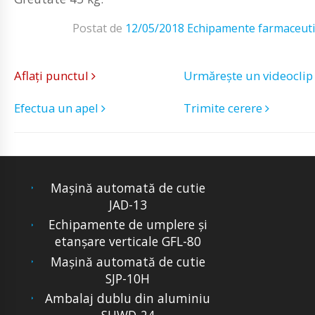
Postat de
12/05/2018
Echipamente farmaceuti
Aflați punctul
Urmărește un videocli
Efectua un apel
Trimite cerere
Mașină automată de cutie
JAD-13
Echipamente de umplere și
etanșare verticale GFL-80
Mașină automată de cutie
SJP-10H
Ambalaj dublu din aluminiu
SHWD-24