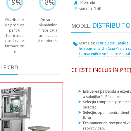
19%
18%
35 de zile
Garanie:
1 an
Distribuitor
Dozarea
DISTRIBUITO
MODEL:
de produse
plămânilor
pentru
în fabricaţia
fabricarea
farmaceutic
produselor
ă modernă
Marcă ca:
distribuitor
Catalogu
farmaceutic
Echipamente din Cina
Prafuri
E
e
farmaceutice
Ambalare
Ambala
ULE CBD
CE ESTE INCLUS ÎN PRE
Evaluarea pe bandă a experţ
a soluțiilor în 24 de ore.
Șelecția companiei
producăt
selectat.
Șelecție
, optim pentru client
livrare.
Echipament de receptie si ve
raport video.