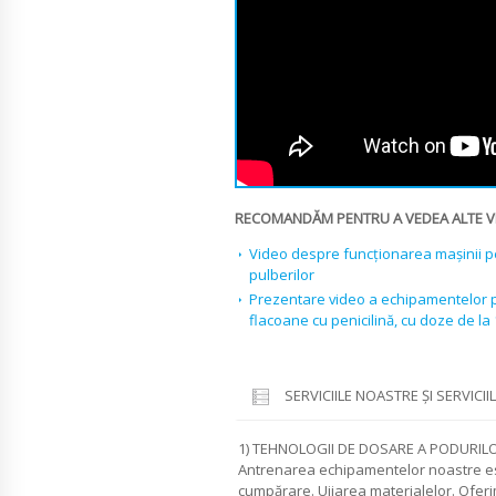
RECOMANDĂM PENTRU A VEDEA ALTE V
Video despre funcționarea mașinii pe
pulberilor
Prezentare video a echipamentelor p
flacoane cu penicilină, cu doze de la
SERVICIILE NOASTRE ŞI SERVICII
1) TEHNOLOGII DE DOSARE A PODURILO
Antrenarea echipamentelor noastre es
cumpărare. Ujiarea materialelor. Oferim