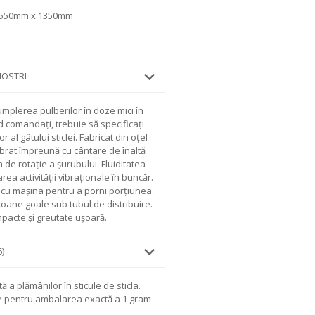
x 550mm x 1350mm
NOSTRI
umplerea pulberilor în doze mici în
nd comandați, trebuie să specificați
or al gâtului sticlei. Fabricat din oțel
ibrat împreună cu cântare de înaltă
 de rotație a șurubului. Fluiditatea
zarea activității vibraționale în buncăr.
 cu mașina pentru a porni porțiunea.
oane goale sub tubul de distribuire.
pacte și greutate ușoară.
)
a plămânilor în sticule de sticla.
 pentru ambalarea exactă a 1 gram