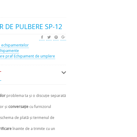
R DE PULBERE SP-12
l echipamentelor
chipamente
re praf
Echipament de umplere
Ţ
ilor
problema ta și o discuție separată
or și
conversaţie
cu furnizorul
, schema de platã și termenul de
rificare
înainte de a trimite cu un