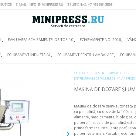
EUTICE
E-MAIL:
INFO @ MINPRESS.RU
TELEFONAS:
+7 495 364 3808
Servicii de recrutare
I
EVALUAREA ECHIPAMENTELOR TOP-10
ECHIPAMENTE NOI 2026
VÂN
E
ECHIPAMENT INDUSTRIAL
ECHIPAMENT PENTRU AMBALARE
ECHIPAM
CATALOG
/
ECHIPAMENTE FARMACEUTICE
/
DISTRIBUITOARE DE PULBERE DE INALTA PRECIZI
/
MAȘINĂ DE DOZARE ȘI UM
Mașină de dozare semi-autorizată p
cu penicilină, cu doze de la 100 mili
alimente, medicamente, biologice, ch
pulbere în sticule de penicilină este 
prime farmaceutice, lapte praf, lapte
pulberi veterinari. Portabil, economi