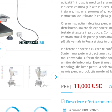
utilizată în industria medicală și al
industria chimică și în alte industri
instalare, instruire, pornografie, re
Instrucțiuni de utilizare în engleză
Oferim instructiuni detaliate pentr
distribuitor. Inainte de expediere, 
testate si testate in productie. Com
Păstrăm stocul de piese și consumabil
plățiile vamale în Rusia și viața în 
Indiferent de sarcina cu care te con
Suntem mai puternici decât mulți conc
mai convenabil. Oferim clienților co
uimitor de îndeplinite. Experții noșt
tehnologii din lume pentru a select
nevoie pentru producție modernă la o
11,000 USD
PREȚ:
C
Descriere oferta comercia
La curent:
08/10/2026