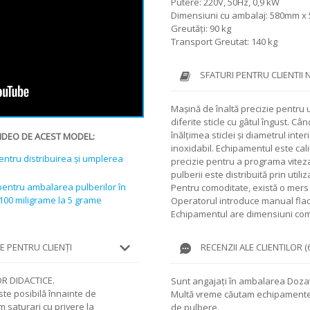
Putere: 220V, 50Hz, 0,9 kW
Dimensiuni cu ambalaj: 580mm 
Greutăți: 90 kg
Transport Greutat: 140 kg
SFATURI PENTRU CLIENTII 
Mașină de înaltă precizie pentru 
diferite sticle cu gâtul îngust. Câ
înălțimea sticlei și diametrul interi
IDEO DE ACEST MODEL:
inoxidabil. Echipamentul este cal
ntru distribuirea și umplerea
precizie pentru a programa viteza
pulberii este distribuită prin utili
entru ambalarea pulberilor în
Pentru comoditate, există o mers
 100 miligrame la 5 grame
Operatorul introduce manual flac
Echipamentul are dimensiuni com
LE PENTRU CLIENŢI
RECENZII ALE CLIENTILOR (6
R DIDACTICE.
Sunt angajați în ambalarea Dozată 
te posibilă înnainte de
Multă vreme căutam echipamente
 saturari cu privere la
de pulbere.