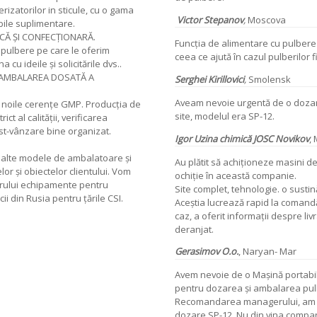
izatorilor in sticule, cu o gama
Victor Stepanov
,
Moscova
ile suplimentare.
CĂ ŞI CONFECŢIONARĂ.
Funcția de alimentare cu pulbere
u pulbere pe care le oferim
ceea ce ajută în cazul pulberilor f
 cu ideile și solicitările dvs..
 AMBALAREA DOSATĂ A
Serghei Kirillovici
,
Smolensk
Aveam nevoie urgentă de o dozare 
 noile cerențe GMP. Producţia de
site, modelul era SP-12.
ict al calității, verificarea
ost-vânzare bine organizat.
Igor
Uzina chimică JOSC Novikov
,
 alte modele de ambalatoare și
Au plătit să achiționeze masini d
or și obiectelor clientului. Vom
ochiție în această companie.
carului echipamente pentru
Site complet, tehnologie. o sustin
cii din Rusia pentru țările CSI.
Aceștia lucrează rapid la comandă
caz, a oferit informații despre livr
deranjat.
Gerasimov
O.o.
,
Naryan- Mar
Avem nevoie de o Mașină portabil
pentru dozarea și ambalarea pulber
Recomandarea managerului, am re
dozare SP-12. Nu din vina compan