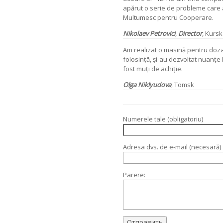
apărut o serie de probleme care 
Multumesc pentru Cooperare.
Nikolaev Petrovici
,
Director
, Kursk
Am realizat o masină pentru doza
folosință, și-au dezvoltat nuanțe 
fost muți de achiție.
Olga Niklyudova
, Tomsk
Numerele tale (obligatoriu)
Adresa dvs. de e-mail (necesară)
Parere: