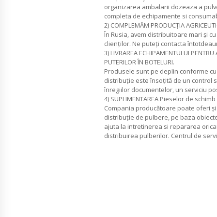
organizarea ambalarii dozeaza a pulver
completa de echipamente si consumab
2) COMPLEMĂM PRODUCŢIA AGRICEUTI
În Rusia, avem distribuitoare mari și c
clienților. Ne puteți contacta întotdeauna
3) LIVRAREA ECHIPAMENTULUI PENTRU
PUTERILOR ÎN BOTELURI.
Produsele sunt pe deplin conforme cu
distribuţie este însoțită de un control str
înregiilor documentelor, un serviciu p
4) SUPLIMENTAREA Pieselor de schimb
Compania producătoare poate oferi și
distribuție de pulbere, pe baza obiectel
ajuta la intretinerea si repararea ori
distribuirea pulberilor. Centrul de servi