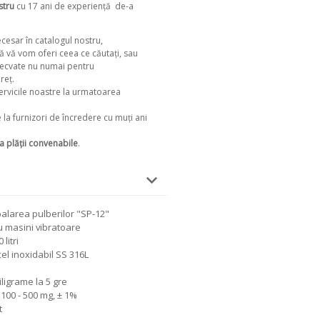
stru
cu 17 ani de experiență
de-a
cesar în catalogul nostru,
ă vă vom oferi ceea ce căutați, sau
ecvate nu numai pentru
reț.
ervicile noastre la urmatoarea
 la furnizori de încredere cu muți ani
 plății convenabile
.
balarea pulberilor "SP-12"
 masini vibratoare
litri
el inoxidabil SS 316L
ligrame la 5 gre
 100 - 500 mg, ± 1%
t