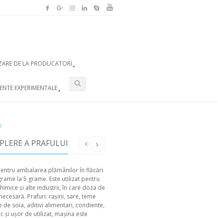
ZARE DE LA PRODUCATORI
ENTE EXPERIMENTALE
E
PLERE A PRAFULUI
entru ambalarea plămânilor în flăcări
grame la 5 grame. Este utilizat pentru
imice și alte industrii, în care doza de
necesară. Prafuri: rașini, sare, teme
 de soia, aditivi alimentari, condiente,
c și ușor de utilizat, mașina este