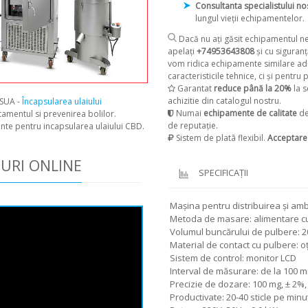
Consultanta specialistului no
lungul vieții echipamentelor.
Dacă nu ați găsit echipamentul ne
apelați
+74953643808
și cu siguranț
vom ridica echipamente similare ad
caracteristicile tehnice, ci și pentru p
Garantat
reduce până la 20%
la s
achizitie din catalogul nostru.
 SUA -
Încapsularea ulaiului
Numai
echipamente de calitate
de
tamentul si prevenirea bolilor.
de reputație.
e pentru incapsularea ulaiului CBD.
Sistem de platã flexibil.
Acceptarea
PURI ONLINE
SPECIFICAŢII
Mașina pentru distribuirea și am
Metoda de masare: alimentare cu
Volumul buncărului de pulbere: 20 
Material de contact cu pulbere: oț
Sistem de control: monitor LCD
Interval de măsurare: de la 100 mi
Precizie de dozare: 100 mg, ± 2%,
Productivate: 20-40 sticle pe minu