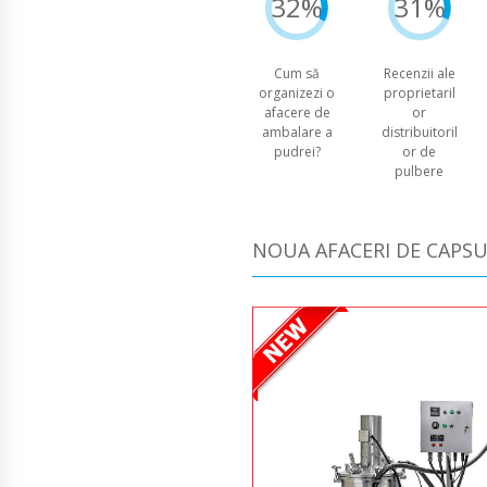
32%
31%
Cum să
Recenzii ale
organizezi o
proprietaril
afacere de
or
ambalare a
distribuitoril
pudrei?
or de
pulbere
NOUA AFACERI DE CAPS