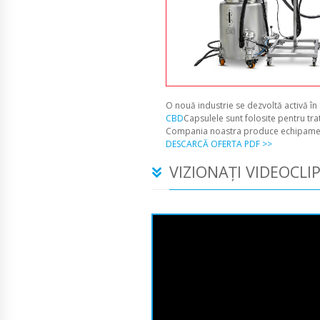
O nouă industrie se dezvoltă activă în
CBD
Capsulele sunt folosite pentru tra
Compania noastra produce echipament
DESCARCĂ OFERTA PDF >>
VIZIONAȚI VIDEOCLI