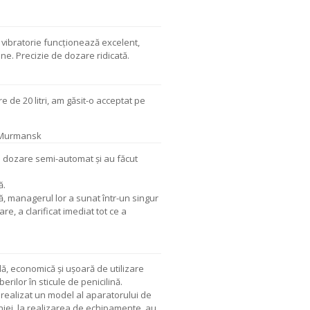
 vibratorie funcționează excelent,
ine. Precizie de dozare ridicată.
de 20 litri, am găsit-o acceptat pe
Murmansk
e dozare semi-automat și au făcut
ă.
, managerul lor a sunat într-un singur
are, a clarificat imediat tot ce a
ă, economică și ușoară de utilizare
ilor în sticule de penicilină.
alizat un model al aparatorului de
iei, la realizarea de echipamente, au