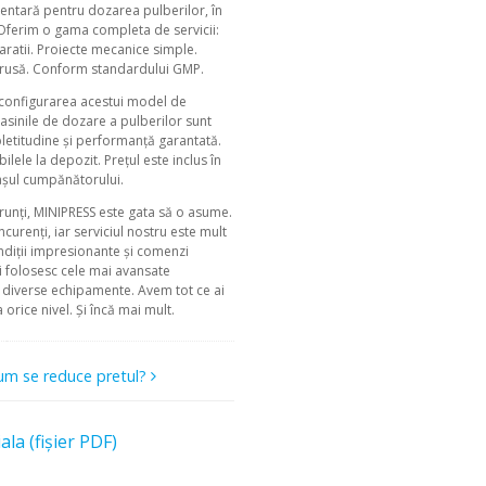
imentară pentru dozarea pulberilor, în
i. Oferim o gama completa de servicii:
paratii. Proiecte mecanice simple.
 și rusă. Conform standardului GMP.
u configurarea acestui model de
masinile de dozare a pulberilor sunt
pletitudine şi performanţă garantată.
ele la depozit. Prețul este inclus în
orașul cumpănătorului.
frunți, MINIPRESS este gata să o asume.
urenți, iar serviciul nostru este mult
ndiții impresionante și comenzi
ri folosesc cele mai avansate
a diverse echipamente. Avem tot ce ai
rice nivel. Și încă mai mult.
um se reduce pretul?
la (fișier PDF)