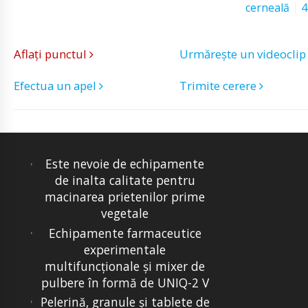
cerneală
4
Aflați punctul
Urmărește un videocli
Efectua un apel
Trimite cerere
Este nevoie de echipamente
de inalta calitate pentru
macinarea prietenilor prime
vegetale
Echipamente farmaceutice
experimentale
multifuncționale și mixer de
pulbere în formă de UNIQ-2 V
Pelerină, granule și tablete de