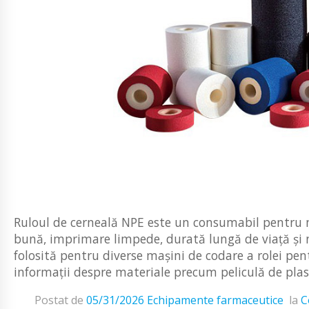
Ruloul de cerneală NPE este un consumabil pentru ma
bună, imprimare limpede, durată lungă de viață și no
folosită pentru diverse mașini de codare a rolei pent
informații despre materiale precum peliculă de plasti
Postat de
05/31/2026
Echipamente farmaceutice
la
C