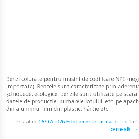
Benzi colorate pentru masini de codificare NPE (negru
importate). Benzele sunt caracterizate prin aderenț
șchiopede, ecologice. Benzile sunt utilizate pe scar
datele de productie, numarele lotului, etc. pe apache
din aluminiu, film din plastic, hârtie etc..
Postat de
06/07/2026
Echipamente farmaceutice
la
C
cerneală
4