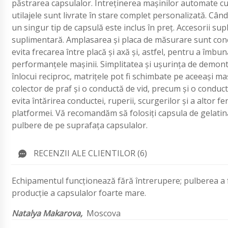
păstrarea capsulalor. Întreținerea mașinilor automate cu 
utilajele sunt livrate în stare complet personalizată. Câ
un singur tip de capsulă este inclus în preț. Accesorii s
suplimentară. Amplasarea și placa de măsurare sunt conc
evita frecarea între placă și axă și, astfel, pentru a îmb
performanțele mașinii. Simplitatea și ușurința de demonta
înlocui reciproc, matrițele pot fi schimbate pe aceeași ma
colector de praf și o conductă de vid, precum și o conduct
evita întărirea conductei, ruperii, scurgerilor și a alto
platformei. Vă recomandăm să folosiți capsula de gelatin
pulbere de pe suprafața capsulalor.
RECENZII ALE CLIENTILOR (6)
Echipamentul funcționează fără întrerupere; pulberea a f
producție a capsulalor foarte mare.
Natalya Makarova,
Moscova