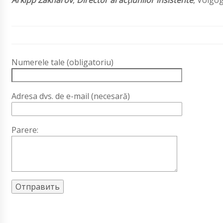
Arkipp Zakharov
,
Director al acţiunilor insistente
, Volgo
Numerele tale (obligatoriu)
Adresa dvs. de e-mail (necesară)
Parere: