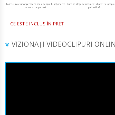
Mărturii ale unor persoane reale despre funcționarea
Cum se alege echipamentul pentru incapsu
capsulai de pulberi
pulberilor?
CE ESTE INCLUS ÎN PREŢ
VIZIONAȚI VIDEOCLIPURI ONLI