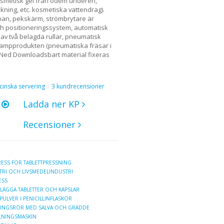
osmetisk gel från ödem underen,
skning, etc. kosmetiska vattendrag).
pan, pekskärm, strömbrytare är
 och positioneringssystem, automatisk
 av två belagda rullar, pneumatisk
lampprodukten (pneumatiska fräsar i
 Ned Downloadsbart material fixeras
cinska servering
3 kundrecensioner
o
Ladda ner KP
Recensioner
ESS FÖR TABLETTPRESSNING
TRI OCH LIVSMEDELINDUSTRI
ESS
LÄGGA TABLETTER OCH KAPSLAR
ULVER I PENICILLINFLASKOR
NINGSRÖR MED SALVA OCH GRÄDDE
LLNINGSMASKIN