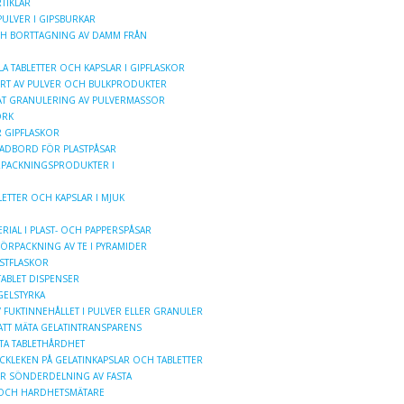
TIKLAR
ULVER I GIPSBURKAR
H BORTTAGNING AV DAMM FRÅN
LA TABLETTER OCH KAPSLAR I GIPFLASKOR
RT AV PULVER OCH BULKPRODUKTER
ÅT GRANULERING AV PULVERMASSOR
ORK
 GIPFLASKOR
ADBORD FÖR PLASTPÅSAR
RPACKNINGSPRODUKTER I
ETTER OCH KAPSLAR I MJUK
IAL I PLAST- OCH PAPPERSPÅSAR
ÖRPACKNING AV TE I PYRAMIDER
STFLASKOR
ABLET DISPENSER
GELSTYRKA
 FUKTINNEHÅLLET I PULVER ELLER GRANULER
TT MÄTA GELATINTRANSPARENS
TA TABLETHÅRDHET
CKLEKEN PÅ GELATINKAPSLAR OCH TABLETTER
ÖR SÖNDERDELNING AV FASTA
G OCH HARDHETSMÄTARE