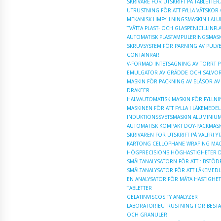
SKRIVARE FÖR UTSKRIFT PÅ TABLETTE
UTRUSTNING FÖR ATT FYLLA VÄTSKOR
MEKANISK LIMFYLLNINGSMASKIN I A
TVÄTTA PLAST- OCH GLASPENICILLIN
AUTOMATISK PLASTAMPULERINGSMAS
SKRUVSYSTEM FÖR PARNING AV PULVE
CONTAINRAR
V-FORMAD INTETSÄGNING AV TORRT 
EMULGATOR AV GRÄDDE OCH SALVOR
MASKIN FÖR PACKNING AV BLÅSOR AV
DRAKEER
HALVAUTOMATISK MASKIN FÖR FYLLNIN
MASKINEN FÖR ATT FYLLA I LÄKEMEDEL
INDUKTIONSSVETSMASKIN ALUMINI
AUTOMATISK KOMPAKT DOY-PACKMAS
SKRIVAREN FÖR UTSKRIFT PÅ VALFRI
KARTONG CELLOPHANE WRAPING MA
HÖGPRECISIONS HÖGHASTIGHETER D
SMÄLTANALYSATORN FÖR ATT : ΒSTÖ
SMÄLTANALYSATOR FÖR ATT LÄKEMEDL
EN ANALYSATOR FÖR MÄTA HASTIGHE
TABLETTER
GELATINVISCOSITY ANALYZER
LABORATORIEUTRUSTNING FÖR BESTÄ
OCH GRANULER