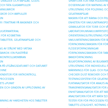
R, DRAGÉER OCH KAPSLAR, GODIS
SPRAYTORK FÖR FINA PULVERPAR
 OCH TÄTA GLASAMPULLER
DOSERINGAR FÖR MATNING AV P
LUMINIUMRÖR
UTRUSTNING FÖR POLERING OC
FLASKOR OCH AMPULLER
GELATINKAPSLAR
KIN
MASKIN FÖR ATT RÄKNA OCH FYL
R I TRATTRAR PÅ MASKINER OCH
ENHETEN FÖR VAKUUMTRANSPO
GRANULATOR FÖR TORR OCH V
PULVERMATERIAL
LABORATORIUMVAKUUMFRYSST
 FÖR KOSMETIKA
ORIENTERINGSUTRUSTNING FÖR
 TABLETTER, GELATINKAPSLAR OCH
VAKUUMTÄTNINGSMASKIN FÖR B
FÖRPACKNINGSMASKIN FÖR FÖ
G AV STÅLFAT MED VÄTSKA
FLÖDESFÖRPACKNINGAR
SAVKOK I EN PLASTPÅSE
FÖRPACKNINGSMASKIN FÖR TABL
UMKONTROLLMEMBRAN
BANDFÖRPACKNING
KIN
BULKFÖRPACKNING AV BULKMATER
 YTA PÅ UTGÅNGSDATUMET OCH DATUMET
UTRUSTNING FÖR INDIVIDUELL F
CHINE
MÄRKNINGS FÖR GLAS- OCH PLA
ENEKTOR FÖR VIKTKONTROLL
CHECKER DUST REMOVER OCH T
DPROCESSEN
TESTNINGSSYSTEM FÖR GELATIN
ETS ≤PUNKT
FUKTANALYSATOR FÖR ANALYS AV
TEN OCH GRADEN AV UPPLÖSNING AV
TRANSPARENSANALYSATOR FÖR A
ENHETSANALYSATOR FÖR ATT MÄ
ANALYSATORN FÖR ATT MÄTA TJO
MNING AV HARDHETEN HOS TABLETTER
TESTER FÖR FÖR PROCESSEN F
TABLETTS LÖSLIGHET, NÖTNIN