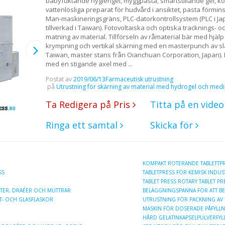
babyfuktande hygiengel, myggpasta, smärtstillande gel, k
vattenlösliga preparat för hudvård i ansiktet, pasta förmin
Man-maskineringsgräns, PLC-datorkontrollsystem (PLC i Ja
tillverkad i Taiwan). Fotovoltaiska och optiska tracknings-
matning av material. Tillförseln av råmaterial bär med hjälp
krympning och vertikal skärning med en masterpunch av s
Taiwan, master stans från Oianchuan Corporation, Japan).
med en stigande axel med ...
Postat av
2019/06/13
Farmaceutisk utrustning
på
Utrustning för skärning av material med hydrogel och medi
Ta Redigera på Pris
Titta på en vide
Ringa ett samtal
Skicka för
KOMPAKT ROTERANDE TABLETTPR
SS
TABLETPRESS FÖR KEMISK INDUS
TABLET PRESS ROTARY TABLET PR
ETTER, DRAÉER OCH MUTTRAR
BELÄGGNINGSPANNA FÖR ATT BE
ST- OCH GLASFLASKOR
UTRUSTNING FÖR PACKNING AV P
MASKIN FÖR DOSERADE PÅFYLL
HÅRD GELATINKAPSELPULVERFY