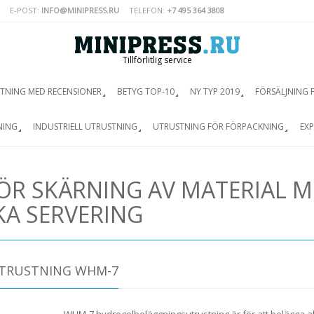
E-POST:
INFO@MINIPRESS.RU
TELEFON:
+7 495 364 3808
Tillförlitlig service
TNING MED RECENSIONER
BETYG TOP-10
NY TYP 2019
FÖRSÄLJNING 
NING
INDUSTRIELL UTRUSTNING
UTRUSTNING FÖR FÖRPACKNING
EXP
ÖR SKÄRNING AV MATERIAL 
KA SERVERING
TRUSTNING WHM-7
WHM-7 hydrogelbeläggningsutrustning är för att belägga all