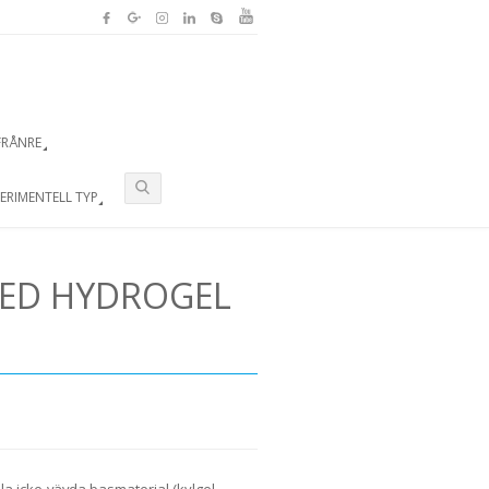
FRÅNRE
ERIMENTELL TYP
MED HYDROGEL
a icke-vävda basmaterial (kylgel,