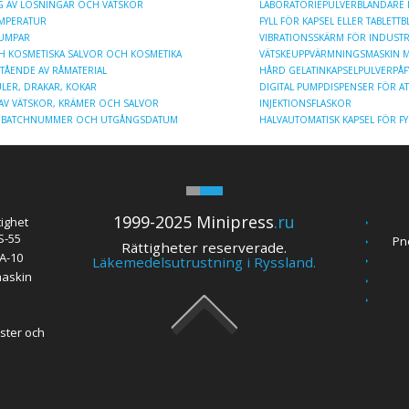
G AV LÖSNINGAR OCH VÄTSKOR
LABORATORIEPULVERBLANDARE
MPERATUR
FYLL FÖR KAPSEL ELLER TABLETTB
PUMPAR
VIBRATIONSSKÄRM FÖR INDUSTR
H KOSMETISKA SALVOR OCH KOSMETIKA
VÄTSKEUPPVÄRMNINGSMASKIN M
STÅENDE AV RÅMATERIAL
HÅRD GELATINKAPSELPULVERPÅF
LER, DRAKAR, KOKAR
DIGITAL PUMPDISPENSER FÖR AT
AV VÄTSKOR, KRÄMER OCH SALVOR
INJEKTIONSFLASKOR
ETS BATCHNUMMER OCH UTGÅNGSDATUM
HALVAUTOMATISK KAPSEL FÖR FY
1999-2025 Minipress
.ru
ighet
S-55
Pn
Rättigheter reserverade.
A-10
Läkemedelsutrustning i Ryssland.
maskin
nster och