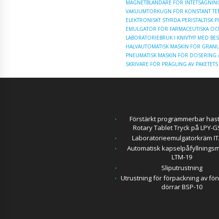
MAGNETBLANDARE FÖR INTETSÄGNIN
VAKUUMTORKUGN FÖR KONSTANT TE
ELEKTRONISKT STYRDA PERISTALTISK 
EMULGATOR FÖR FARMACEUTISKA OC
LABORATORIEBRUK I KNIVTYP MED BE
HALVAUTOMATISK MASKIN FÖR GRANU
PNEUMATISK MASKIN FÖR DOSERING 
SKRIVARE FÖR PRÄGLING AV PAKET
Förstärkt programmerbar hast
Rotary Tablet Tryck på LPY-G
Laboratorieemulgatorkräm IT
Automatisk kapselpåfyllnings
LTM-19
Sliputrustning
Utrustning för förpackning av fö
dörrar BSP-10