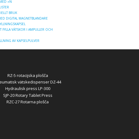
 MED »N
LISTER
IELLT BRUK
ED DIGITAL MAGNETBLANDARE
YLLNINGSKAPSEL
T FYLLA VÄTSKOR I AMPULLER OCH
LLNING AV KAPSELPULVER
RZ-5 rotacijska plošča
eumatisk vätskedispenser DZ-44
Hydraulisk press LP-300
SJP-20 Rotary Tablet Press
RZC-27 Rotarna plošča