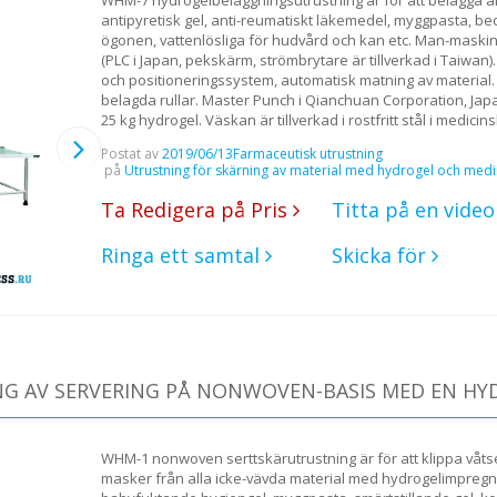
antipyretisk gel, anti-reumatiskt läkemedel, myggpasta, b
ögonen, vattenlösliga för hudvård och kan etc. Man-maski
(PLC i Japan, pekskärm, strömbrytare är tillverkad i Taiwan)
och positioneringssystem, automatisk matning av material. 
belagda rullar. Master Punch i Qianchuan Corporation, Ja
25 kg hydrogel. Väskan är tillverkad i rostfritt stål i medic
Postat av
2019/06/13
Farmaceutisk utrustning
på
Utrustning för skärning av material med hydrogel och medi
Ta Redigera på Pris
Titta på en vide
Ringa ett samtal
Skicka för
G AV SERVERING PÅ NONWOVEN-BASIS MED EN H
WHM-1 nonwoven serttskärutrustning är för att klippa våt
masker från alla icke-vävda material med hydrogelimpregneri