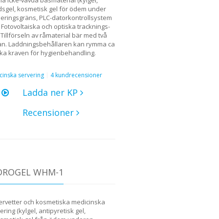
edsgel, kosmetisk gel för ödem under
neringsgräns, PLC-datorkontrollsystem
. Fotovoltaiska och optiska tracknings-
Tillförseln av råmaterial bär med två
pan. Laddningsbehållaren kan rymma ca
inska kraven för hygienbehandling.
cinska servering
4 kundrecensioner
o
Ladda ner KP
Recensioner
YDROGEL WHM-1
servetter och kosmetiska medicinska
ng (kylgel, antipyretisk gel,