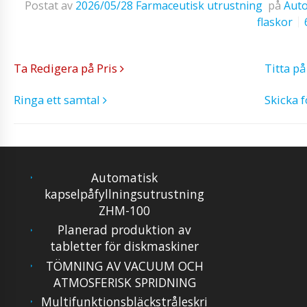
Postat av
2026/05/28
Farmaceutisk utrustning
på
Auto
flaskor
Ta Redigera på Pris
Titta p
Ringa ett samtal
Skicka 
Automatisk
kapselpåfyllningsutrustning
ZHM-100
Planerad produktion av
tabletter för diskmaskiner
TÖMNING AV VACUUM OCH
ATMOSFERISK SPRIDNING
Multifunktionsbläckstråleskri