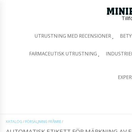
Tillf
UTRUSTNING MED RECENSIONER
BETY
FARMACEUTISK UTRUSTNING
INDUSTRIE
EXPER
KATALOG
/
FÖRSÄLJNING FRÅNRE
/
AUTOMATISK ETIKETT FÖR MÄRKNING AV ET